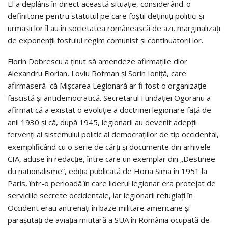
El a deplâns în direct această situaţie, considerând-o
definitorie pentru statutul pe care foştii deţinuţi politici şi
urmaşii lor îl au în societatea românească de azi, marginalizaţi
de exponenţii fostului regim comunist şi continuatorii lor.
Florin Dobrescu a ţinut să amendeze afirmaţiile dlor
Alexandru Florian, Loviu Rotman şi Sorin Ioniţă, care
afirmaseră că Mişcarea Legionară ar fi fost o organizaţie
fascistă şi antidemocratică. Secretarul Fundaţiei Ogoranu a
afirmat că a existat o evoluţie a doctrinei legionare faţă de
anii 1930 şi că, după 1945, legionarii au devenit adepţii
fervenţi ai sistemului politic al democraţiilor de tip occidental,
exemplificând cu o serie de cărţi şi documente din arhivele
CIA, aduse în redacţie, între care un exemplar din „Destinee
du nationalisme”, ediţia publicată de Horia Sima în 1951 la
Paris, într-o perioadă în care liderul legionar era protejat de
serviciile secrete occidentale, iar legionarii refugiaţi în
Occident erau antrenaţi în baze militare americane şi
paraşutaţi de aviaţia mititară a SUA în România ocupată de