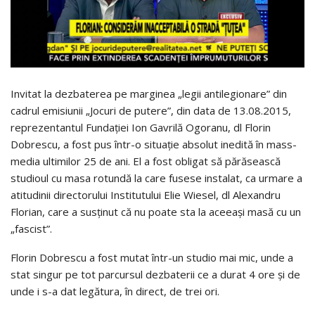
Invitat la dezbaterea pe marginea „legii antilegionare” din
cadrul emisiunii „Jocuri de putere”, din data de 13.08.2015,
reprezentantul Fundaţiei Ion Gavrilă Ogoranu, dl Florin
Dobrescu, a fost pus într-o situaţie absolut inedită în mass-
media ultimilor 25 de ani. El a fost obligat să părăsească
studioul cu masa rotundă la care fusese instalat, ca urmare a
atitudinii directorului Institutului Elie Wiesel, dl Alexandru
Florian, care a susţinut că nu poate sta la aceeaşi masă cu un
„fascist”.
Florin Dobrescu a fost mutat într-un studio mai mic, unde a
stat singur pe tot parcursul dezbaterii ce a durat 4 ore şi de
unde i s-a dat legătura, în direct, de trei ori.