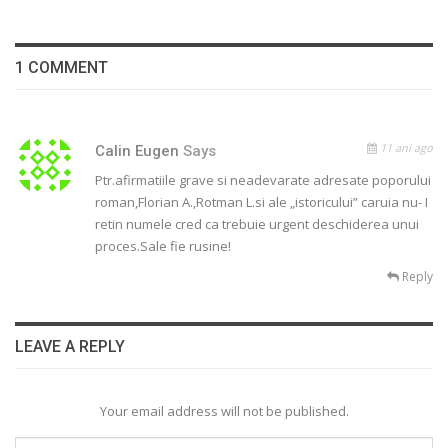
1 COMMENT
11 ani ago
Calin Eugen
Says
Ptr.afirmatiile grave si neadevarate adresate poporului
roman,Florian A.,Rotman L.si ale „istoricului” caruia nu- I
retin numele cred ca trebuie urgent deschiderea unui
proces.Sale fie rusine!
Reply
LEAVE A REPLY
Your email address will not be published.