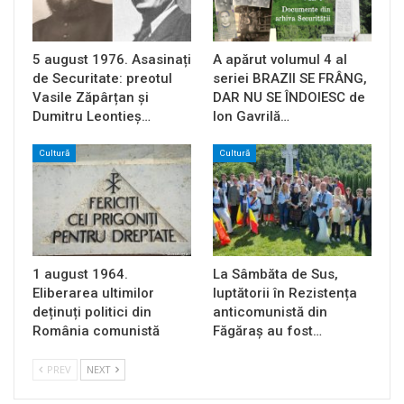
5 august 1976. Asasinați
A apărut volumul 4 al
de Securitate: preotul
seriei BRAZII SE FRÂNG,
Vasile Zăpârțan și
DAR NU SE ÎNDOIESC de
Dumitru Leontieș…
Ion Gavrilă…
Cultură
Cultură
1 august 1964.
La Sâmbăta de Sus,
Eliberarea ultimilor
luptătorii în Rezistența
deținuți politici din
anticomunistă din
România comunistă
Făgăraș au fost…
PREV
NEXT