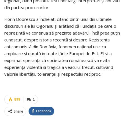
legionar, dând posibilitatea unor largi interpretări şi abuzuri
din partea procurorilor.
Florin Dobrescu a încheiat, citând dintr-unul din ultimele
discursuri ale lui Ogoranu şi arătând că Fundaţia pe care o
reprezintă va continua să prezinte adevărul, încă prea puţin
cunoscut, despre istoria recentă şi despre Rezistenţa
anticomunistă din România, fenomen naţional unic ca
amploare şi durată în toate ţările Europei de Est. El şi-a
exprimat speranţa că societatea românească va evita
experienţa violentă şi tragică a veacului trecut, cultivând
valorile libertăţii, toleranţei şi respectului reciproc.
899
1
Share
Facebook