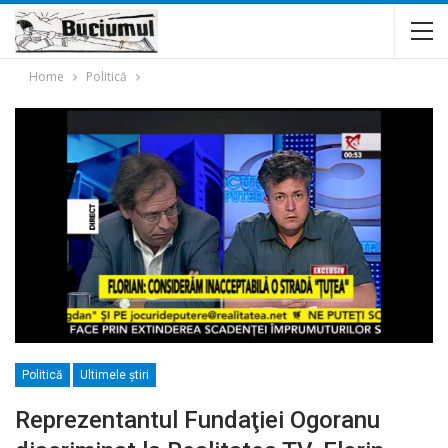
Home
Politică
Politică
Ultimele ştiri
Reprezentantul Fundaţiei Ogoranu