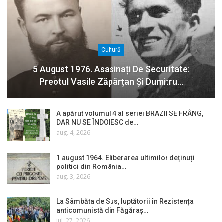
Cultură
5 August 1976. Asasinați De Securitate:
Preotul Vasile Zăpârțan Și Dumitru…
A apărut volumul 4 al seriei BRAZII SE FRÂNG,
DAR NU SE ÎNDOIESC de…
aug. 4, 2026
1 august 1964. Eliberarea ultimilor deținuți
politici din România…
aug. 3, 2026
La Sâmbăta de Sus, luptătorii în Rezistența
anticomunistă din Făgăraș…
iul. 27, 2026