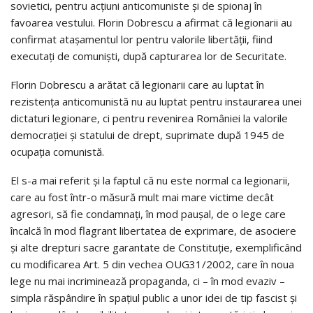
sovietici, pentru acţiuni anticomuniste şi de spionaj în
favoarea vestului. Florin Dobrescu a afirmat că legionarii au
confirmat ataşamentul lor pentru valorile libertăţii, fiind
executaţi de comunişti, după capturarea lor de Securitate.
Florin Dobrescu a arătat că legionarii care au luptat în
rezistenţa anticomunistă nu au luptat pentru instaurarea unei
dictaturi legionare, ci pentru revenirea României la valorile
democraţiei şi statului de drept, suprimate după 1945 de
ocupaţia comunistă.
El s-a mai referit şi la faptul că nu este normal ca legionarii,
care au fost într-o măsură mult mai mare victime decât
agresori, să fie condamnaţi, în mod pauşal, de o lege care
încalcă în mod flagrant libertatea de exprimare, de asociere
şi alte drepturi sacre garantate de Constituţie, exemplificând
cu modificarea Art. 5 din vechea OUG31/2002, care în noua
lege nu mai incriminează propaganda, ci – în mod evaziv –
simpla răspândire în spaţiul public a unor idei de tip fascist şi