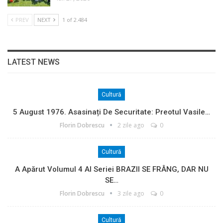
PREV
NEXT
1 of 2.484
LATEST NEWS
Cultură
5 August 1976. Asasinați De Securitate: Preotul Vasile…
Florin Dobrescu
2 zile ago
0
Cultură
A Apărut Volumul 4 Al Seriei BRAZII SE FRÂNG, DAR NU
SE…
Florin Dobrescu
3 zile ago
0
Cultură