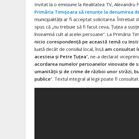
Invitat la o emisiune la Realitatea TV, Alexandru 
Primăria Timișoara să renunțe la denumirea de
municipalității ar fi acceptat solicitarea. Întrebat
spus că „nu trebuie să fi facut ceva, Țuțea a sus
înseamnă cult al acelei persoane”. La Primăria Timi
nicio corespondență pe această temă cu Instit
luată decât de consiliul local, însă
am consultat le
acesteia și Petre Țuțea
”, ne-a declarat viceprim
acordarea numelor persoanelor vinovate de să
umanităţii şi de crime de război unor străzi, bu
publice
”. Textul integral al legii poate fi consulta