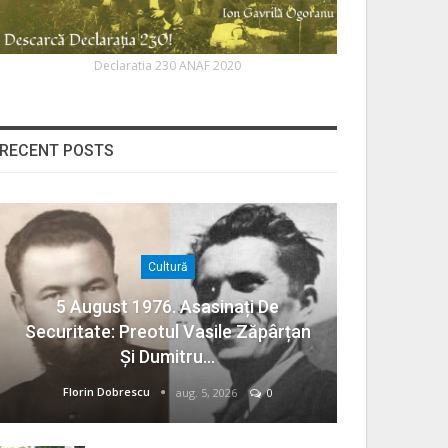
Declaratia 230 ANAF 2020
RECENT POSTS
Cultură
5 August 1976. Asasinați De
Securitate: Preotul Vasile Zăpârțan
Și Dumitru…
Florin Dobrescu
aug. 5, 2026
0