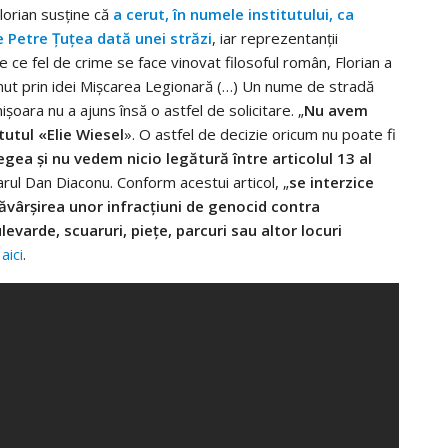
Florian susține că
a cerut, în numele institutului, ca
 Petre Țuțea dată unei străzi
, iar reprezentanții
 de ce fel de crime se face vinovat filosoful român, Florian a
ținut prin idei Mișcarea Legionară (…) Un nume de stradă
șoara nu a ajuns însă o astfel de solicitare. „
Nu avem
utul «Elie Wiesel
». O astfel de decizie oricum nu poate fi
gea și nu vedem nicio legătură între articolul 13 al
arul Dan Diaconu. Conform acestui articol, „
se interzice
vârşirea unor infracţiuni de genocid contra
levarde, scuaruri, pieţe, parcuri sau altor locuri
t
aici
.