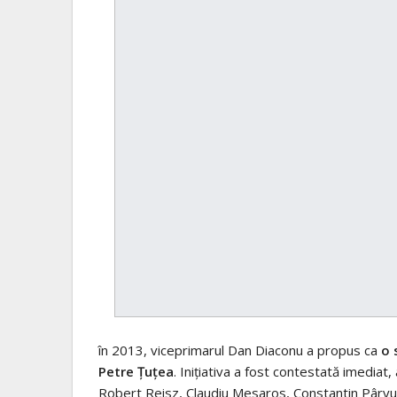
în 2013, viceprimarul Dan Diaconu a propus ca
o 
Petre Țuțea
. Inițiativa a fost contestată imediat
Robert Reisz, Claudiu Mesaros, Constantin Pârvules