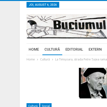
JOI, AUGUST 6, 2026
HOME
CULTURĂ
EDITORIAL
EXTERN
Home
Cultură
La Timișoara, strada Petre Țuțea rama
Cultură
Social