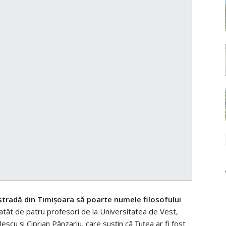
stradă din Timișoara să poarte numele filosofului
, atât de patru profesori de la Universitatea de Vest,
cu și Ciprian Pânzariu, care susțin că Țuțea ar fi fost