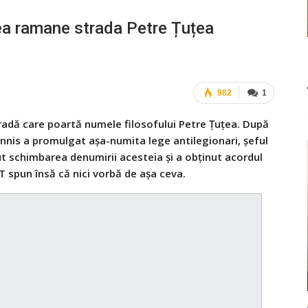
ea ramane strada Petre Țuțea
982
1
radă care poartă numele filosofului Petre Țuțea. După
ohannis a promulgat așa-numita lege antilegionari, șeful
erut schimbarea denumirii acesteia și a obținut acordul
T spun însă că nici vorbă de așa ceva.