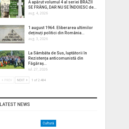
A apărut volumul 4 al seriei BRAZII
SE FRÂNG, DAR NU SE ÎNDOIESC de…
aug. 4, 2026
1 august 1964. Eliberarea ultimilor
deținuți politici din România…
aug. 3, 2026
La Sâmbăta de Sus, luptătorii în
Rezistența anticomunistă din
Făgăraș…
iul. 27, 2026
PREV
NEXT
1 of 2.484
LATEST NEWS
Cultură