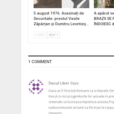
5 august 1976. Asasinați de
A apărut vo
Securitate: preotul Vasile
BRAZII SE
Zăpârțan și Dumitru Leontieș…
ÎNDOIESC d
PREV
NEXT
1 COMMENT
Dacul Liber
Says
Daca ar fi fost toti Romanii ca si Marele Om
trecut si nici progeniturile lor aciuate in p
criminale ce lucreaza impotriva acestui Pop
iudeocomunisti ai lumii sa fie trasi la ra
Omenirii.