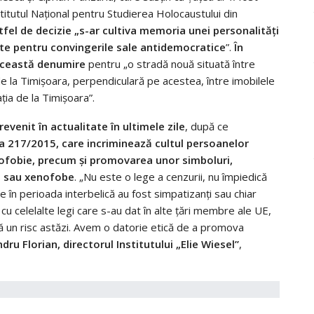
titutul Național pentru Studierea Holocaustului din
fel de decizie „s-ar cultiva memoria unei personalități
te pentru convingerile sale antidemocratice
”.
În
 această denumire
pentru „o stradă nouă situată între
 la Timișoara, perpendiculară pe acestea, între imobilele
ia de la Timișoara”.
evenit în actualitate în ultimele zile
, după ce
a 217/2015, care incriminează cultul persoanelor
nofobie, precum şi promovarea unor simboluri,
te sau xenofobe
. „Nu este o lege a cenzurii, nu împiedică
e în perioada interbelică au fost simpatizanți sau chiar
cu celelalte legi care s-au dat în alte țări membre ale UE,
tă un risc astăzi. Avem o datorie etică de a promova
dru Florian, directorul Institutului „Elie Wiesel”
,