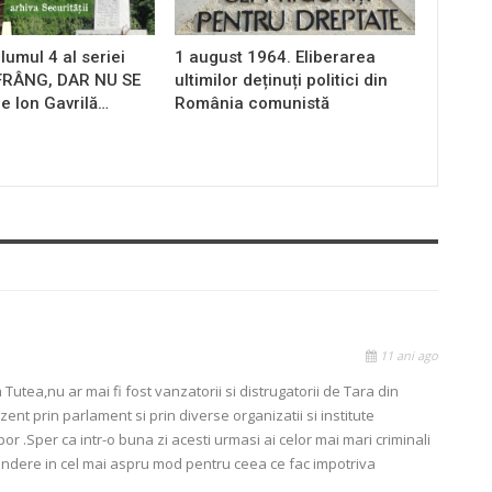
lumul 4 al seriei
1 august 1964. Eliberarea
 FRÂNG, DAR NU SE
ultimilor deținuți politici din
e Ion Gavrilă…
România comunistă
11 ani ago
 Tutea,nu ar mai fi fost vanzatorii si distrugatorii de Tara din
rezent prin parlament si prin diverse organizatii si institute
or .Sper ca intr-o buna zi acesti urmasi ai celor mai mari criminali
spundere in cel mai aspru mod pentru ceea ce fac impotriva