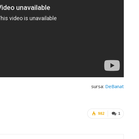
sursa:
DeBanat
982
1