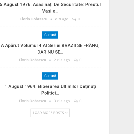
5 August 1976. Asasinați De Securitate: Preotul
Vasile…
Florin Dobrescu
o zi ago
0
Cultură
A Apărut Volumul 4 Al Seriei BRAZII SE FRÂNG,
DAR NU SE…
Florin Dobrescu
2 zile ago
0
Cultură
1 August 1964. Eliberarea Ultimilor Deținuți
Politici…
Florin Dobrescu
3 zile ago
0
LOAD MORE POSTS