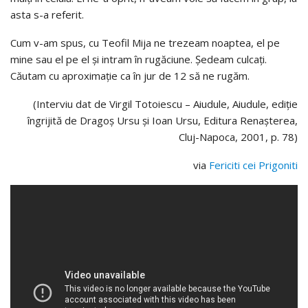
asta s-a referit.
Cum v-am spus, cu Teofil Mija ne trezeam noaptea, el pe
mine sau el pe el și intram în rugăciune. Ședeam culcați.
Căutam cu aproximație ca în jur de 12 să ne rugăm.
(Interviu dat de Virgil Totoiescu – Aiudule, Aiudule, ediție
îngrijită de Dragoș Ursu și Ioan Ursu, Editura Renașterea,
Cluj-Napoca, 2001, p. 78)
via
Fericiti cei Prigoniti