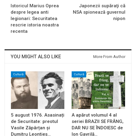
Istoricul Marius Oprea
Japonezii supăraţi că
despre legea anti
NSA spionează guvernul
legionari: Securitatea
nipon
rescrie istoria noastra
recenta
YOU MIGHT ALSO LIKE
More From Author
Cultură
Cultură
5 august 1976. Asasinați
A apărut volumul 4 al
de Securitate: preotul
seriei BRAZII SE FRÂNG,
Vasile Zăpârțan și
DAR NU SE ÎNDOIESC de
Dumitru Leontieș…
Ion Gavrilă…