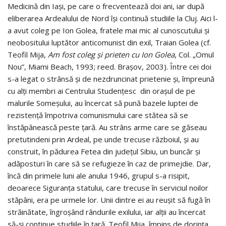
Medicină din Iaşi, pe care o frecventează doi ani, iar după
eliberarea Ardealului de Nord îşi continuă studiile la Cluj. Aici l-
a avut coleg pe Ion Golea, fratele mai mic al cunoscutului şi
neobositului luptător anticomunist din exil, Traian Golea (cf.
Teofil Mija,
Am fost coleg şi prieten cu Ion Golea
, Col. „Omul
Nou”, Miami Beach, 1993; reed. Braşov, 2003). Între cei doi
s-a legat o strânsă şi de nezdruncinat prietenie şi, împreună
cu alţi membri ai Centrului Studenţesc din oraşul de pe
malurile Someşului, au încercat să pună bazele luptei de
rezistenţă împotriva comunismului care stătea să se
înstăpânească peste ţară. Au strâns arme care se găseau
pretutindeni prin Ardeal, pe unde trecuse războiul, şi au
construit, în pădurea Fetea din judeţul Sibiu, un buncăr şi
adăposturi în care să se refugieze în caz de primejdie. Dar,
încă din primele luni ale anului 1946, grupul s-a risipit,
deoarece Siguranţa statului, care trecuse în serviciul noilor
stăpâni, era pe urmele lor. Unii dintre ei au reuşit să fugă în
străinătate, îngroşând rândurile exilului, iar alţii au încercat
să-şi continue studiile în ţară. Teofil Mija, împins de dorinţa