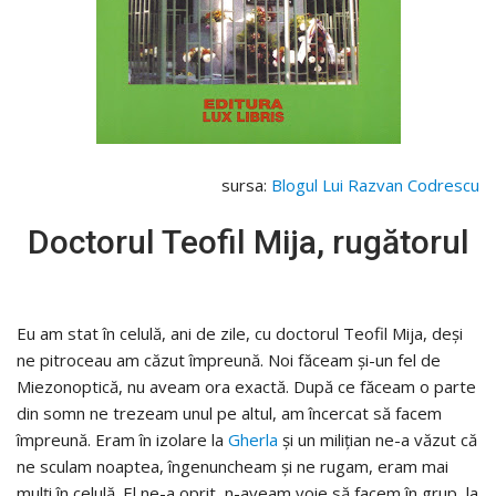
sursa:
Blogul Lui Razvan Codrescu
Doctorul Teofil Mija, rugătorul
Eu am stat în celulă, ani de zile, cu doctorul Teofil Mija, deși
ne pitroceau am căzut împreună. Noi făceam și-un fel de
Miezonoptică, nu aveam ora exactă. După ce făceam o parte
din somn ne trezeam unul pe altul, am încercat să facem
împreună. Eram în izolare la
Gherla
și un milițian ne-a văzut că
ne sculam noaptea, îngenuncheam și ne rugam, eram mai
mulți în celulă. El ne-a oprit, n-aveam voie să facem în grup, la