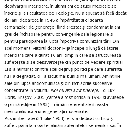
desăvârşirii interioare, în ultimii ani de studii medicale se
înscrie şi la Facultatea de Teologie. Nu a apucat să facă decât
doi ani, deoarece în 1948 a împărtăşit şi el soarta
camarazilor de generaţie, fiind arestat şi condamnat la ani
grei de închisoare pentru convingerile sale legionare şi
pentru participarea la lupta împotriva comunizării ţării. Din
acel moment, viitorul doctor Mija începe o lungă călătorie
interioară care a durat 16 ani, timp în care se structurează
sufleteşte şi se desăvârşeşte din punct de vedere spiritual.
El s-a numărat printre acei deţinuţi politici pe care suferinţa
nu i-a degradat, ci i-a făcut mai buni şi mai umani. Amintirile
sale din lupta anticomunistă şi din închisorile succesive –
concentrate în volumul
Noi nu am avut tinereţe
, Ed. Lux
Libris, Braşov, 2005 (cartea a fost scrisă în 1992 şi avusese
o primă ediţie în 1993) – rămân referenţiale în vasta
memorialistică a unei generaţii mucenicite.
Pus în libertate (31 iulie 1964), el s-a dedicat cu trup şi
suflet, până la moarte, alinării suferinţelor semenilor săi. În