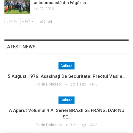
anticomunistă din Făgăraș…
iul. 27, 2026
PREV
NEXT
1 of 2.484
LATEST NEWS
Cultură
5 August 1976. Asasinați De Securitate: Preotul Vasile…
Florin Dobrescu
2 zile ago
0
Cultură
A Apărut Volumul 4 Al Seriei BRAZII SE FRÂNG, DAR NU
SE…
Florin Dobrescu
3 zile ago
0