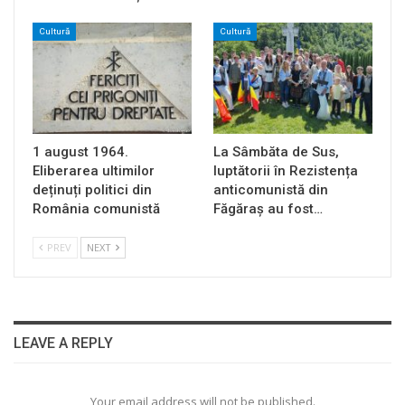
Cultură
Cultură
1 august 1964.
La Sâmbăta de Sus,
Eliberarea ultimilor
luptătorii în Rezistența
deținuți politici din
anticomunistă din
România comunistă
Făgăraș au fost…
PREV
NEXT
LEAVE A REPLY
Your email address will not be published.