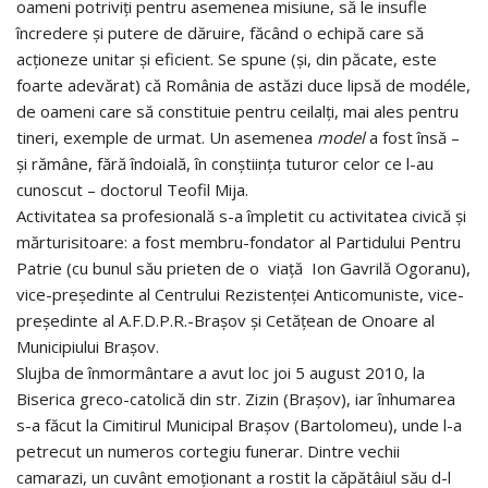
oameni potriviţi pentru asemenea misiune, să le insufle
încredere şi putere de dăruire, făcând o echipă care să
acţioneze unitar şi eficient. Se spune (şi, din păcate, este
foarte adevărat) că România de astăzi duce lipsă de modéle,
de oameni care să constituie pentru ceilalţi, mai ales pentru
tineri, exemple de urmat. Un asemenea
model
a fost însă –
şi rămâne, fără îndoială, în conştiinţa tuturor celor ce l-au
cunoscut – doctorul Teofil Mija.
Activitatea sa profesională s-a împletit cu activitatea civică şi
mărturisitoare: a fost membru-fondator al Partidului Pentru
Patrie (cu bunul său prieten de o viaţă Ion Gavrilă Ogoranu),
vice-preşedinte al Centrului Rezistenţei Anticomuniste, vice-
preşedinte al A.F.D.P.R.-Braşov şi Cetăţean de Onoare al
Municipiului Braşov.
Slujba de înmormântare a avut loc joi 5 august 2010, la
Biserica greco-catolică din str. Zizin (Braşov), iar înhumarea
s-a făcut la Cimitirul Municipal Braşov (Bartolomeu), unde l-a
petrecut un numeros cortegiu funerar. Dintre vechii
camarazi, un cuvânt emoţionant a rostit la căpătâiul său d-l