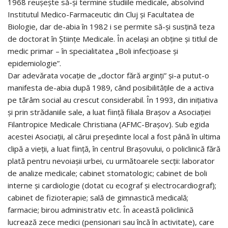
1968 reuşeşte să-şi termine studiile medicale, absolvind
Institutul Medico-Farmaceutic din Cluj şi Facultatea de
Biologie, dar de-abia în 1982 i se permite să-şi susţină teza
de doctorat în Ştiinţe Medicale. În acelaşi an obţine şi titlul de
medic primar – în specialitatea „Boli infecţioase şi
epidemiologie”.
Dar adevărata vocaţie de „doctor fără arginţi” şi-a putut-o
manifesta de-abia după 1989, când posibilităţile de a activa
pe tărâm social au crescut considerabil. În 1993, din iniţiativa
şi prin strădaniile sale, a luat fiinţă filiala Braşov a Asociaţiei
Filantropice Medicale Christiana (AFMC-Braşov). Sub egida
acestei Asociaţii, al cărui preşedinte local a fost până în ultima
clipă a vieţii, a luat fiinţă, în centrul Braşovului, o policlinică fără
plată pentru nevoiaşii urbei, cu următoarele secţii: laborator
de analize medicale; cabinet stomatologic; cabinet de boli
interne şi cardiologie (dotat cu ecograf şi electrocardiograf);
cabinet de fizioterapie; sală de gimnastică medicală;
farmacie; birou administrativ etc. În această policlinică
lucrează zece medici (pensionari sau încă în activitate), care