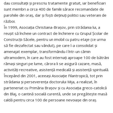
dau consultaţii şi prescriu tratamente gratuit, iar beneficiari
sunt membri a circa 400 de familii sărace recomandate de
parohiile din oraş, dar şi foşti deţinuţi politici sau veterani de
război.
În 1999, Asociaţia Christiana-Braşov, prin strădania lui, a
reuşit să încheie un contract de închiriere cu Grupul Şcolar de
Construcţii-Săcele, pentru un imobil cu patru etaje (ce urma
să fie dezafectat sau vândut), pe care l-a consolidat şi
amenajat exemplar, transformându-l într-un cămin
ultramodern, în care au fost internaţi aproape 100 de bătrâni
rămaşi singuri pe lume, cărora li se asigură cazare, masă,
activităţi recreative, asistenţă medicală şi asistenţă spirituală.
Începând din 2001, aceeaşi Asociaţie Filantropică, tot prin
strădania şi perseverenţa doctorului Mija, a realizat, în
parteneriat cu Primăria Braşov şi cu Asociaţia greco-catolică
din Blaj, o cantină socială curentă, unde se pregăteşte masă
caldă pentru circa 100 de persoane nevoiaşe din oraş.