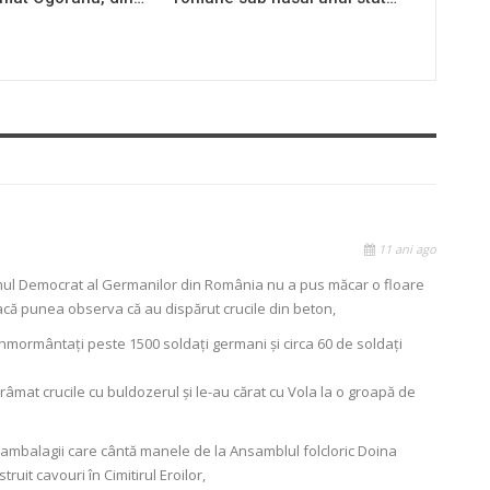
11 ani ago
mul Democrat al Germanilor din România nu a pus măcar o floare
dacă punea observa că au dispărut crucile din beton,
t înmormântați peste 1500 soldați germani și circa 60 de soldați
râmat crucile cu buldozerul și le-au cărat cu Vola la o groapă de
rii, țambalagii care cântă manele de la Ansamblul folcloric Doina
uit cavouri în Cimitirul Eroilor,