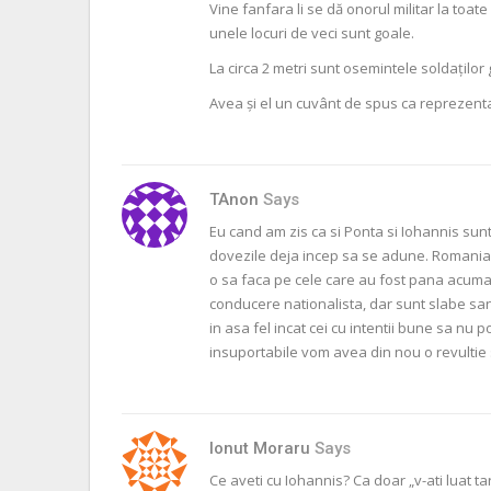
Vine fanfara li se dă onorul militar la toat
unele locuri de veci sunt goale.
La circa 2 metri sunt osemintele soldaților
Avea și el un cuvânt de spus ca reprezent
TAnon
Says
Eu cand am zis ca si Ponta si Iohannis sunt
dovezile deja incep sa se adune. Romania se
o sa faca pe cele care au fost pana acuma 
conducere nationalista, dar sunt slabe san
in asa fel incat cei cu intentii bune sa nu 
insuportabile vom avea din nou o revultie 
Ionut Moraru
Says
Ce aveti cu Iohannis? Ca doar „v-ati luat ta