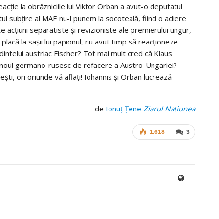
reacţie la obrăzniciile lui Viktor Orban a avut-o deputatul
l subţire al MAE nu-l punem la socoteală, fiind o adiere
te acţiuni separatiste şi revizioniste ale premierului ungur,
placă la saşii lui papionul, nu avut timp să reacţioneze.
intelui austriac Fischer? Tot mai mult cred că Klaus
minoul germano-rusesc de refacere a Austro-Ungariei?
ti, ori oriunde vă aflaţi! Iohannis şi Orban lucrează
de
Ionuț Țene
Ziarul Natiunea
1.618
3