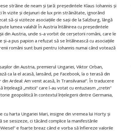
se străine de neam şi ţară: preşedintele Klaus Iohannis şi
 în vizite şi dejunuri de lux prin străinătate, ignorând
cat să-şi viziteze asociaţiile de saşi de la Salzburg, lângă
 pute lumea valahă! În Austria întâlnirea cu preşedintele
şii din Austria, unde s-a vorbit de cerşetorii români, care le
 şi-a pus papion a refuzat să se întâlnească cu asociaţiile
renii români sunt buni pentru Iohannis numai când votează
 saşilor din Austria, premierul Ungariei, Viktor Orban,
ază ca la el acasă, lansând, pe Facebook, la o terasă din
 din Ardeal: Am venit acasă, în Transilvania!”. În traducere
 înţeleagă „miticii” care l-au votat cu entuziasm „cretin”
torie geopolitică în contextul înţelegerii dintre Germania,
cu harta Ungariei Mari, insigne din vremea lui Horty şi
să se sesizeze, ci tăcând complice la manifestările
e Wiesel” e foarte breaz când e vorba să înfiereze valorile