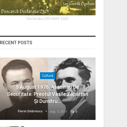
Declaratia 230 ANAF 2020
RECENT POSTS
Cultură
5 August 1976. Asasinați De
Securitate: Preotul Vasile Zăpârțan
Și Dumitru…
Florin Dobrescu
aug. 5, 2026
0