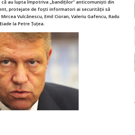
0 că au lupta împotriva „bandiţilor” anticomunişti din
ent, protejate de foşti informatori ai securităţii să
la Mircea Vulcănescu, Emil Cioran, Valeriu Gafencu, Radu
Eiade la Petre Ţuţea.