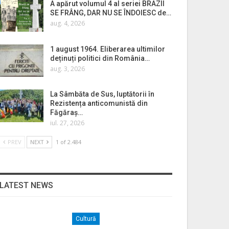
A apărut volumul 4 al seriei BRAZII
SE FRÂNG, DAR NU SE ÎNDOIESC de…
aug. 4, 2026
1 august 1964. Eliberarea ultimilor
deținuți politici din România…
aug. 3, 2026
La Sâmbăta de Sus, luptătorii în
Rezistența anticomunistă din
Făgăraș…
iul. 27, 2026
PREV
NEXT
1 of 2.484
LATEST NEWS
Cultură