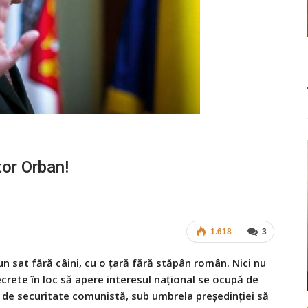
or Orban!
1.618
3
 sat fără câini, cu o ţară fără stăpân român. Nici nu
ecrete în loc să apere interesul naţional se ocupă de
i de securitate comunistă, sub umbrela preşedinţiei să