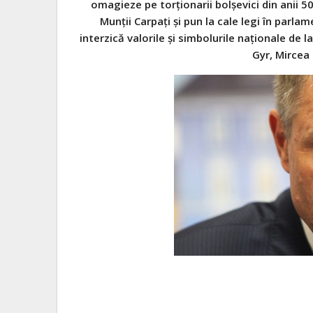
omagieze pe torţionarii bolşevici din anii 5
Munţii Carpaţi şi pun la cale legi în parlam
interzică valorile şi simbolurile naţionale de 
Gyr, Mircea 