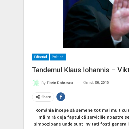
Editorial
Politică
Tandemul Klaus Iohannis – Vikt
On
iul. 30, 2015
By
Florin Dobrescu
Share
România începe să semene tot mai mult cu un
mă miră deja faptul că serviciile noastre s
simpozioane unde sunt invitaţi foşti general