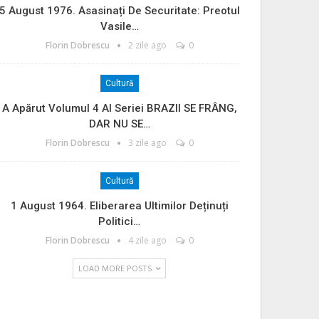
5 August 1976. Asasinați De Securitate: Preotul
Vasile…
Florin Dobrescu
2 zile ago
0
Cultură
A Apărut Volumul 4 Al Seriei BRAZII SE FRÂNG,
DAR NU SE…
Florin Dobrescu
3 zile ago
0
Cultură
1 August 1964. Eliberarea Ultimilor Deținuți
Politici…
Florin Dobrescu
4 zile ago
0
LOAD MORE POSTS