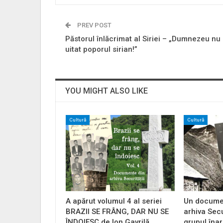
PREV POST
Păstorul înlăcrimat al Siriei – „Dumnezeu nu
uitat poporul sirian!”
YOU MIGHT ALSO LIKE
Cultură
Cultură
A apărut volumul 4 al seriei
Un documen
BRAZII SE FRÂNG, DAR NU SE
arhiva Secu
ÎNDOIESC de Ion Gavrilă…
grupul îna