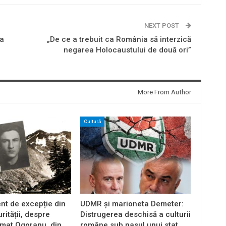
NEXT POST
 a
„De ce a trebuit ca România să interzică
negarea Holocaustului de două ori”
More From Author
Cultură
t de excepție din
UDMR și marioneta Demeter:
rității, despre
Distrugerea deschisă a culturii
rmat Ogoranu, din…
române sub nasul unui stat…