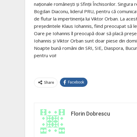
naţionale româneşti şi Sfinţii Închisorilor. Singura 
Bogdan Diaconu, liderul PRU, pentru că comunicatu
de flutur la impertinenţa lui Viktor Orban. La aces
preşedintele Klaus Iohannis, fiind preocupat să le 
Oare pe Iohannis îl preocupă doar să placă preşed
Iohannis şi Viktor Orban sunt doar piese din do
Noapte bună români din SRI, SIE, Diaspora, Bucureş
pentru voi!
Share
Facebook
Florin Dobrescu