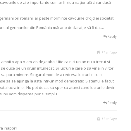
e cavourile de zile importante cum ar fi ziua națională chiar dacă
 germani ori români iar peste morminte cavourile drojdiei societăți.
ant al germanilor din România măcar o declarație să fi dat…
Reply
11 ani ago
 ambii o apa n-am zis degeaba. Uite ca nici un an nu a trecut si
 duce pe un drum intunecat. Si lucrurile care o sa vina in viitor
sa para minore. Singurul mod de a redresa lucruril e cu o
se sa se ajunga la asta intr-un mod democratic. Sistemul e facut
poata lucra in el. Nu pot decat sa sper ca atunci cand lucrurile devin
si nu vom disparea pur si simplu.
Reply
11 ani ago
ra inapoi”!