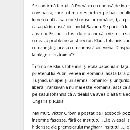
Se confirmă faptul că România e condusă de intere
consoarta, care tot mai des petrec pe banii publici
lumea reală a satelor şi oraşelor româneşti, au ple
casa părintească din landul Bavaria. Se pare că le
austriac Fischer a fost doar o anexă a vizitei la sa
creează probleme austriecilor. Klaus Iohannis care
româneşti şi presa românească din Viena. Diaspo
la alegeri ca „fraierii”?
În timp ce Klaus Iohannis îşi etala papionul în faţa
prietenul lui Putin, venea în România lăsată fără p
Tuşnad, un apel şi un semnal românilor şi ungurilor
liberă Transilvania nu mai este România, asta ca să
pe sasul Iohannis că Ardealul va avea o altă traiec
Ungaria şi Rusia.
Mai mult, Viktor Orban a postat pe Facebook poze 
însemne fasciste, fără ca Institutul „Elie Wiesel” 
hitleriste ale premeierului maghiar? Insitutul „Eli