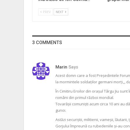
PREV
NEXT
3 COMMENTS
Marin
Says
Acest domn care a fost Președintele Foru
la mormintele soldaților germani morți,,, 
În Cimitiru Eroilor din orașul Târgu Jiu sun
români din primul război mondial.
Tovarășii comuniști acum circa 10 ani au dă
gunoi.
Astăzi securiștii, militienii, vameșii, lăuta
Gorjului împreună cu rubedeniile și-au constr