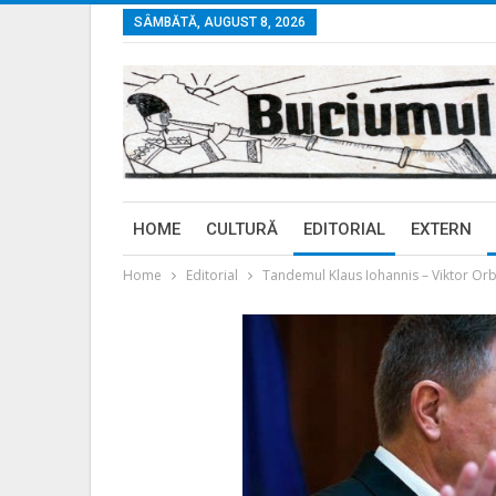
SÂMBĂTĂ, AUGUST 8, 2026
HOME
CULTURĂ
EDITORIAL
EXTERN
Home
Editorial
Tandemul Klaus Iohannis – Viktor Or