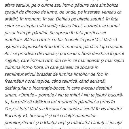
afara satului, pe o culme sau într-o pădure care simboliza
spaţiul de dincolo de lume, de unde, pe înserate, veneau ca
arătări, în monom, în sat. Defilau pe uliţele satului, în faţa
celor ce aşteptau să-i vadă; călcau încet, auzindu-se numai
pasul felin pe pământ. Se opreau în faţa porţii casei
îndoliate. Băteau ritmic cu bastoanele în poartă şi fără să
aştepte răspunsul intrau tot în monom, până în faţa rugului.
Aici se prindeau de mână şi porneau o horă deschisă în jurul
rugului, care într-un ritm din ce în ce mai apăsat şi mai rapid
culmina într-o horă, în care păreau că zboară în
semiîntunericul brăzdat de lumina limbilor de foc. În
freamătul horei rapide, când telurică, când aeriană,
dezlănţuiau o incantaţie-bocet, în care evocau destinul
uman: «Omule – pomule,/ Nu te milui,/ Nu te jelui;/ bucură-
te, bucură/ că rădăcina ta/ murind în pământ/ a prins în
Cer,/ şi lutul tău/ s-a încurat/ de unde-a venit/ în vis liniştit./
Bucuraţi-vă, bucuraţi/ şi voi ceilalţi/ oamenilor –
pomilor,/femei şi bărbaţi;/ beţi şi mâncaţi,/ cântaţi şi jucaţi/