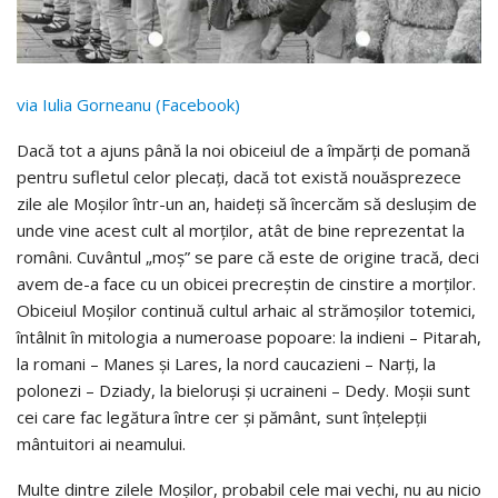
via Iulia Gorneanu (Facebook)
Dacă tot a ajuns până la noi obiceiul de a împărți de pomană
pentru sufletul celor plecați, dacă tot există nouăsprezece
zile ale Moșilor într-un an, haideți să încercăm să deslușim de
unde vine acest cult al morților, atât de bine reprezentat la
români. Cuvântul „moş” se pare că este de origine tracă, deci
avem de-a face cu un obicei precreștin de cinstire a morților.
Obiceiul Moșilor continuă cultul arhaic al strămoșilor totemici,
întâlnit în mitologia a numeroase popoare: la indieni – Pitarah,
la romani – Manes şi Lares, la nord caucazieni – Narţi, la
polonezi – Dziady, la bieloruşi şi ucraineni – Dedy. Moșii sunt
cei care fac legătura între cer și pământ, sunt înțelepții
mântuitori ai neamului.
Multe dintre zilele Moșilor, probabil cele mai vechi, nu au nicio