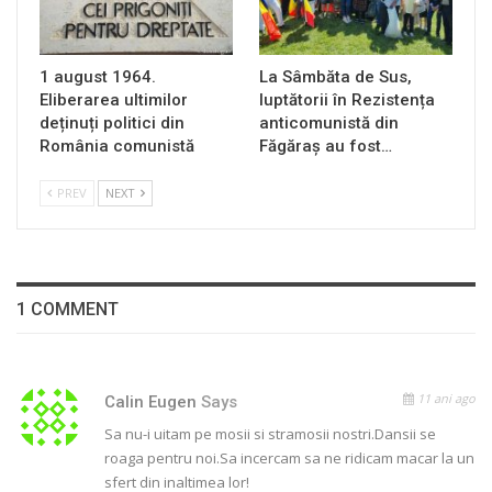
1 august 1964.
La Sâmbăta de Sus,
Eliberarea ultimilor
luptătorii în Rezistența
deținuți politici din
anticomunistă din
România comunistă
Făgăraș au fost…
PREV
NEXT
1 COMMENT
11 ani ago
Calin Eugen
Says
Sa nu-i uitam pe mosii si stramosii nostri.Dansii se
roaga pentru noi.Sa incercam sa ne ridicam macar la un
sfert din inaltimea lor!