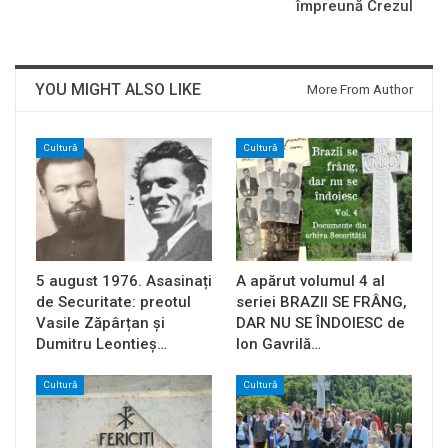
împreună Crezul
YOU MIGHT ALSO LIKE
More From Author
Cultură
Cultură
5 august 1976. Asasinați
A apărut volumul 4 al
de Securitate: preotul
seriei BRAZII SE FRÂNG,
Vasile Zăpârțan și
DAR NU SE ÎNDOIESC de
Dumitru Leontieș…
Ion Gavrilă…
Cultură
Cultură