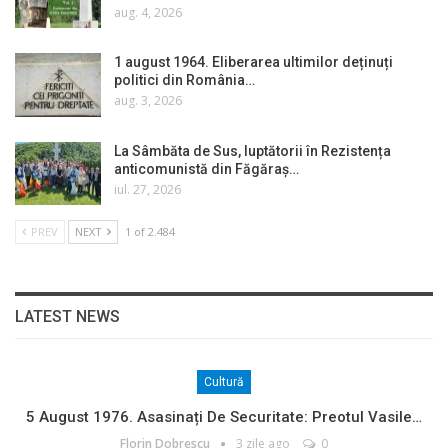
aug. 4, 2026
1 august 1964. Eliberarea ultimilor deținuți
politici din România…
aug. 3, 2026
La Sâmbăta de Sus, luptătorii în Rezistența
anticomunistă din Făgăraș…
iul. 27, 2026
PREV
NEXT
1 of 2.484
LATEST NEWS
Cultură
5 August 1976. Asasinați De Securitate: Preotul Vasile…
Florin Dobrescu
3 zile ago
0