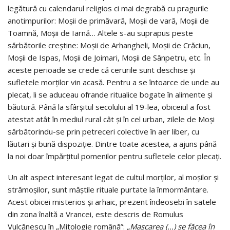
legătură cu calendarul religios ci mai degrabă cu pragurile
anotimpurilor: Moşii de primăvară, Moşii de vară, Moşii de
Toamnă, Moşii de Iarnă… Altele s-au suprapus peste
sărbătorile creștine: Moşii de Arhangheli, Moşii de Crăciun,
Moşii de Ispas, Moşii de Joimari, Moşii de Sânpetru, etc. În
aceste perioade se crede că cerurile sunt deschise și
sufletele morților vin acasă. Pentru a se întoarce de unde au
plecat, li se aduceau ofrande ritualice bogate în alimente și
băutură. Până la sfârșitul secolului al 19-lea, obiceiul a fost
atestat atât în mediul rural cât și în cel urban, zilele de Moși
sărbătorindu-se prin petreceri colective în aer liber, cu
lăutari și bună dispoziție. Dintre toate acestea, a ajuns până
la noi doar împărțitul pomenilor pentru sufletele celor plecați.
Un alt aspect interesant legat de cultul morților, al moșilor și
strămoșilor, sunt măștile rituale purtate la înmormântare.
Acest obicei misterios și arhaic, prezent îndeosebi în satele
din zona înaltă a Vrancei, este descris de Romulus
Vulcănescu în „Mitologie română”:
„Mascarea (…) se făcea în