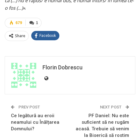
că (…) nu e răpus/ e numai dus, e numai întors/ în lumea ce-
o fos (…)»
.
679
1
Share
Facebook
Florin Dobrescu
PREV POST
NEXT POST
Ce legătură au eroii
PF Daniel: Nu este
neamului cu Înălțarea
suficient să ne rugăm
Domnului?
acasă. Trebuie să venim
la Biserică să rostim