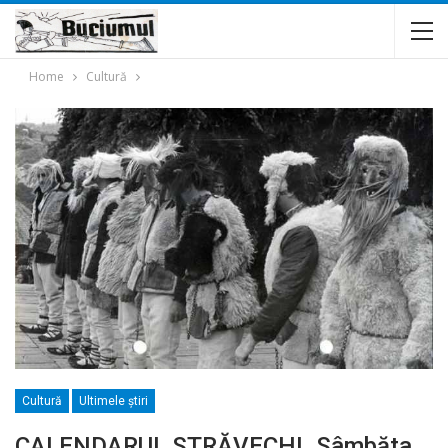
Home
Cultură
Cultură
Ultimele ştiri
CALENDARUL STRĂVECHI. Sâmbăta