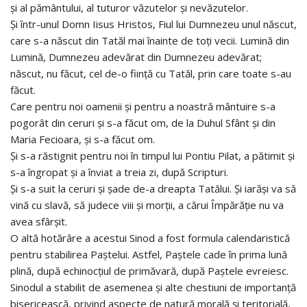
şi al pământului, al tuturor văzutelor şi nevăzutelor.
Şi într-unul Domn Iisus Hristos, Fiul lui Dumnezeu unul născut,
care s-a născut din Tatăl mai înainte de toţi vecii. Lumină din
Lumină, Dumnezeu adevărat din Dumnezeu adevărat;
născut, nu făcut, cel de-o fiinţă cu Tatăl, prin care toate s-au
făcut.
Care pentru noi oamenii şi pentru a noastră mântuire s-a
pogorât din ceruri şi s-a făcut om, de la Duhul Sfânt şi din
Maria Fecioara, şi s-a făcut om.
Şi s-a răstignit pentru noi în timpul lui Pontiu Pilat, a pătimit şi
s-a îngropat şi a înviat a treia zi, după Scripturi.
Şi s-a suit la ceruri şi şade de-a dreapta Tatălui. Şi iarăşi va să
vină cu slavă, să judece viii şi morţii, a cărui Împărăţie nu va
avea sfârşit.
O altă hotărâre a acestui Sinod a fost formula calendaristică
pentru stabilirea Paştelui. Astfel, Paştele cade în prima lună
plină, după echinocţiul de primăvară, după Paştele evreiesc.
Sinodul a stabilit de asemenea şi alte chestiuni de importanţă
bisericească, privind aspecte de natură morală şi teritorială,