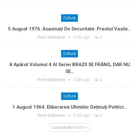
Cultură
5 August 1976. Asasinați De Securitate: Preotul Vasile…
Florin Dobrescu
4 zile ago
0
Cultură
A Apărut Volumul 4 Al Seriei BRAZII SE FRÂNG, DAR NU
SE…
Florin Dobrescu
4 zile ago
0
Cultură
1 August 1964. Eliberarea Ultimilor Deținuți Politici…
Florin Dobrescu
5 zile ago
0
LOAD MORE POSTS