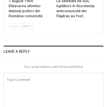
1 august 1964.
La Sâmbăta de Sus,
Eliberarea ultimilor
luptătorii în Rezistența
deținuți politici din
anticomunistă din
România comunistă
Făgăraș au fost…
PREV
NEXT
LEAVE A REPLY
Your email address will not be published.