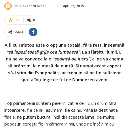
On
apr. 25, 2015
By
Alexandru Mihail
586
0
Share
A fi cu Hristos este o opţiune totală, fără rest, înseamnă
“să lepezi toată grija cea lumească”
. La sfârşitul lumii, El
nu ne va convoca la o
“şedinţă de lucru”
, ci ne va chema
să prânzim, la o masă de nuntă. Şi numai acest aspect
să-l ştim din Evanghelii şi ar trebuie să ne fie suficient
spre a înţelege ce fel de Dumnezeu avem.
Toţi pământenii suntem pelerini către cer. E un drum fără
întoarcere, fie că ni-l asumăm, fie că nu. Până la destinaţia
finală, ne putem bucura, încă din această lume, de multe
popasuri cereşti: fie în cămara inimii, unde ne întâlnim cu