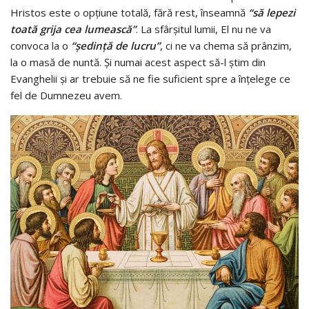
Hristos este o opţiune totală, fără rest, înseamnă
“să lepezi
toată grija cea lumească”
. La sfârşitul lumii, El nu ne va
convoca la o
“şedinţă de lucru”
, ci ne va chema să prânzim,
la o masă de nuntă. Şi numai acest aspect să-l ştim din
Evanghelii şi ar trebuie să ne fie suficient spre a înţelege ce
fel de Dumnezeu avem.