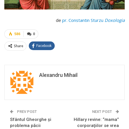
de
pr. Constantin Sturzu
Doxologia
586
0
Share
Facebook
Alexandru Mihail
PREV POST
NEXT POST
Sfântul Gheorghe și
Hillary revine: ”mama”
problema păcii
corporaţiilor se vrea