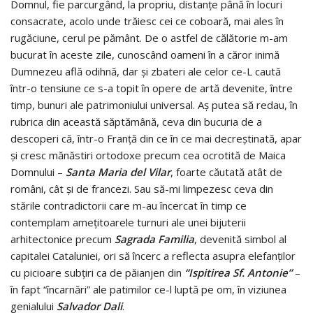
Domnul, fie parcurgând, la propriu, distanţe până în locuri
consacrate, acolo unde trăiesc cei ce coboară, mai ales în
rugăciune, cerul pe pământ. De o astfel de călătorie m-am
bucurat în aceste zile, cunoscând oameni în a căror inimă
Dumnezeu află odihnă, dar şi zbateri ale celor ce-L caută
într-o tensiune ce s-a topit în opere de artă devenite, între
timp, bunuri ale patrimoniului universal. Aş putea să redau, în
rubrica din această săptămână, ceva din bucuria de a
descoperi că, într-o Franţă din ce în ce mai decreştinată, apar
şi cresc mănăstiri ortodoxe precum cea ocrotită de Maica
Domnului –
Santa Maria del Vilar
, foarte căutată atât de
români, cât şi de francezi. Sau să-mi limpezesc ceva din
stările contradictorii care m-au încercat în timp ce
contemplam ameţitoarele turnuri ale unei bijuterii
arhitectonice precum
Sagrada Familia
, devenită simbol al
capitalei Cataluniei, ori să încerc a reflecta asupra elefanţilor
cu picioare subţiri ca de păianjen din
“Ispitirea Sf. Antonie”
–
în fapt “încarnări” ale patimilor ce-l luptă pe om, în viziunea
genialului
Salvador Dali
.