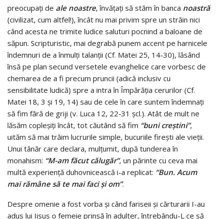
preocupaţi de
ale noastre
, învăţaţi să stăm în banca
noastră
(civilizat, cum altfel!), încât nu mai privim spre un străin nici
când acesta ne trimite ludice saluturi pocnind a baloane de
săpun. Scripturistic, mai degrabă punem accent pe harnicele
îndemnuri de a înmulţi talanţii (Cf. Matei 25, 14-30), lăsând
însă pe plan secund versetele evanghelice care vorbesc de
chemarea de a fi precum pruncii (adică inclusiv cu
sensibilitate ludică) spre a intra în Împărăţia cerurilor (Cf.
Matei 18, 3 şi 19, 14) sau de cele în care suntem îndemnaţi
să fim fără de griji (v. Luca 12, 22-31 şcl.). Atât de mult ne
lăsăm copleşiţi încât, tot căutând să fim
“buni creştini”
,
uităm să mai trăim lucrurile simple, bucuriile fireşti ale vieţii.
Unui tânăr care declara, mulţumit, după tunderea în
monahism:
“M-am făcut călugăr”
, un părinte cu ceva mai
multă experienţă duhovnicească i-a replicat:
“Bun. Acum
mai rămâne să te mai faci şi om”
.
Despre omenie a fost vorba şi când fariseii şi cărturarii I-au
adus lui Iisus o femeie prinsă în adulter, întrebându-L ce să