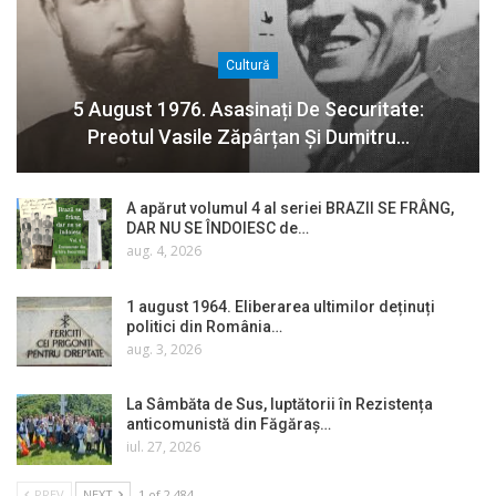
Cultură
5 August 1976. Asasinați De Securitate:
Preotul Vasile Zăpârțan Și Dumitru…
A apărut volumul 4 al seriei BRAZII SE FRÂNG,
DAR NU SE ÎNDOIESC de…
aug. 4, 2026
1 august 1964. Eliberarea ultimilor deținuți
politici din România…
aug. 3, 2026
La Sâmbăta de Sus, luptătorii în Rezistența
anticomunistă din Făgăraș…
iul. 27, 2026
PREV
NEXT
1 of 2.484