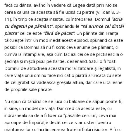
facă cu dânsa, având în vedere că Legea dată prin Moise
cerea ca una ca aceasta să fie ucisă cu pietre (v. Ioan 8, 3-
11). În timp ce aceştia insistau cu întrebarea, Domnul
“scria
cu degetul pe pământ”
, spunându-le
“să arunce cel dintâi
piatra”
cel ce este
“fără de păcat”
. Un părinte din Franţa
tâlcuieşte într-un mod inedit acest episod, spunând că este
posibil ca Domnul să nu fi scris ceva anume pe pământ, ci
cumva la întâmplare, aşa cum fac azi cei ce se plictisesc la o
şedinţă şi mişcă pixul pe hârtie, desenând. Sătul o fi fost
Domnul de atitudinea aceasta moralizatoare şi legalistă, în
care viaţa unui om nu face nici cât o piatră aruncată cu sete
de cel grăbit să vădească greşala altuia, dar care uită lesne
de propriile sale păcate.
Nu spun că tânărul ce se juca cu baloane de săpun poate fi,
în sine, un model de viaţă. Dar cred că acesta este, cu
îndrăzneala sa de a fi liber ca “păsările cerului”, ceva mai
aproape de Împărăţie decât cei ce s-ar osteni pentru
mântuirea lor cu încrâncenarea fratelui fiului risipitor. A fi cu