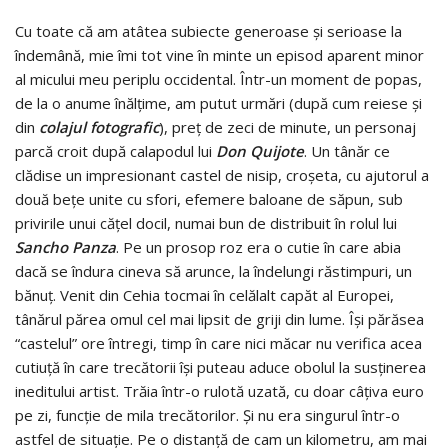
Cu toate că am atâtea subiecte generoase şi serioase la
îndemână, mie îmi tot vine în minte un episod aparent minor
al micului meu periplu occidental. Într-un moment de popas,
de la o anume înălţime, am putut urmări (după cum reiese şi
din
colajul fotografic
), preţ de zeci de minute, un personaj
parcă croit după calapodul lui
Don Quijote
. Un tânăr ce
clădise un impresionant castel de nisip, croşeta, cu ajutorul a
două beţe unite cu sfori, efemere baloane de săpun, sub
privirile unui căţel docil, numai bun de distribuit în rolul lui
Sancho Panza
. Pe un prosop roz era o cutie în care abia
dacă se îndura cineva să arunce, la îndelungi răstimpuri, un
bănuţ. Venit din Cehia tocmai în celălalt capăt al Europei,
tânărul părea omul cel mai lipsit de griji din lume. Îşi părăsea
“castelul” ore întregi, timp în care nici măcar nu verifica acea
cutiuţă în care trecătorii îşi puteau aduce obolul la susţinerea
ineditului artist. Trăia într-o rulotă uzată, cu doar câţiva euro
pe zi, funcţie de mila trecătorilor. Şi nu era singurul într-o
astfel de situaţie. Pe o distanţă de cam un kilometru, am mai