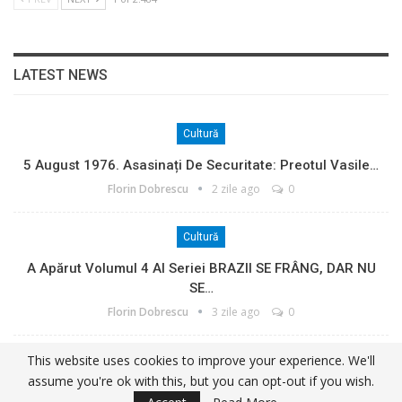
LATEST NEWS
Cultură
5 August 1976. Asasinați De Securitate: Preotul Vasile…
Florin Dobrescu
2 zile ago
0
Cultură
A Apărut Volumul 4 Al Seriei BRAZII SE FRÂNG, DAR NU
SE…
Florin Dobrescu
3 zile ago
0
This website uses cookies to improve your experience. We'll
Cultură
assume you're ok with this, but you can opt-out if you wish.
1 August 1964. Eliberarea Ultimilor Deținuți Politici…