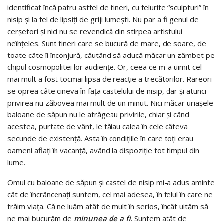
identificat încă patru astfel de tineri, cu felurite “sculpturi” în
nisip şi la fel de lipsiţi de griji lumeşti. Nu par a fi genul de
cerşetori şi nici nu se revendică din stirpea artistului
neînţeles. Sunt tineri care se bucură de mare, de soare, de
toate câte îi înconjură, căutând să aducă măcar un zâmbet pe
chipul cosmopolitei lor audienţe. Or, ceea ce m-a uimit cel
mai mult a fost tocmai lipsa de reacţie a trecătorilor. Rareori
se oprea câte cineva în faţa castelului de nisip, dar şi atunci
privirea nu zăbovea mai mult de un minut. Nici măcar uriaşele
baloane de săpun nu le atrăgeau privirile, chiar şi când
acestea, purtate de vânt, le tăiau calea în cele câteva
secunde de existenţă. Asta în condiţiile în care toţi erau
oameni aflaţi în vacanţă, având la dispoziţie tot timpul din
lume.
Omul cu baloane de săpun şi castel de nisip mi-a adus aminte
cât de încrâncenaţi suntem, cel mai adesea, în felul în care ne
trăim viaţa. Că ne luăm atât de mult în serios, încât uităm să
ne mai bucurăm de
minunea de
a fi
. Suntem atât de