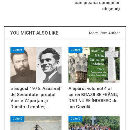
campioana oamenilor
obişnuiţi
YOU MIGHT ALSO LIKE
More From Author
Cultură
Cultură
5 august 1976. Asasinați
A apărut volumul 4 al
de Securitate: preotul
seriei BRAZII SE FRÂNG,
Vasile Zăpârțan și
DAR NU SE ÎNDOIESC de
Dumitru Leontieș…
Ion Gavrilă…
Cultură
Cultură