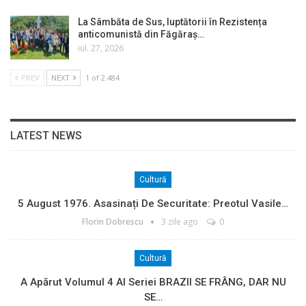
La Sâmbăta de Sus, luptătorii în Rezistența
anticomunistă din Făgăraș…
iul. 27, 2026
PREV
NEXT
1 of 2.484
LATEST NEWS
Cultură
5 August 1976. Asasinați De Securitate: Preotul Vasile…
Florin Dobrescu
3 zile ago
0
Cultură
A Apărut Volumul 4 Al Seriei BRAZII SE FRÂNG, DAR NU
SE…