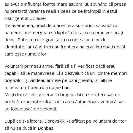
au avut o influență foarte mare asupra lui, spunând că presa
nu prezintă varianta reală a ceea ce se întâmplă în estul
insurgent al Ucrainei.
De asemenea, omul de afaceri era sursprins să vadă că
oamenii care mergeau să lupte în Ucraina nu erau verificați
deloc. Puteau trece granița cu o copie a actelor de
identitate, iar când treceau frontiera nu erau întrebați decât
care este numele lor.
Voluntarii primeau arme, fără să a fi verificat dacă erau
capabili să le manevreze. El a dezvaluit că unii dintre membrii
brigăzilor își vindeau armele pe bani gheață, iar alții le
foloseau tot pentru a obțne bani.
Mulți dintre cei care erau în brigada lui nu se interesau de
politică, erau niște infractori, care căutau doar aventură sau
se folosească de violență.
După ce s-a întors, Dorovskik i-a sfătuit pe voluntarii doritori
să nu se ducă în Donbas.