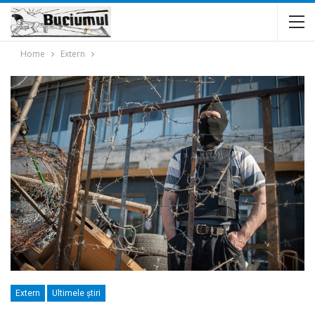
Home
Extern
Extern
Ultimele ştiri