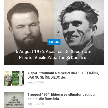
Cultură
5 August 1976. Asasinați De Securitate:
Preotul Vasile Zăpârțan Și Dumitru…
A apărut volumul 4 al seriei BRAZII SE FRÂNG,
DAR NU SE ÎNDOIESC de…
aug. 4, 2026
1 august 1964. Eliberarea ultimilor deținuți
politici din România…
aug. 3, 2026