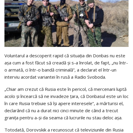
Voluntarul a descoperit rapid că situația din Donbas nu este
așa cum a fost făcut să creadă și s-a înrolat, de fapt, „nu într-
o armată, ci într-o bandă criminală”, a declarat el într-un
interviu acordat variantei în rusă a Radio Svoboda.
„Chiar am crezut că Rusia este în pericol, că mercenarii luptă
acolo și încearcă să ne invadeze țara, că Donbasul este un loc
în care Rusia trebuie să își apere interesele”, a mărturisi el,
declarând că nu a durat nici cinci minute de când a trecut
granița pentru a-și da seama că lucrurile nu stau deloc așa.
Totodată, Dorovskik a recunoscut că televiziunile din Rusia