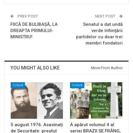
PREV POST
NEXT POST
FIICĂ DE BULIBAŞĂ, LA
Senatul a dat undă
DREAPTA PRIMULUI-
verde înfiinţării
MINISTRU!
partidelor cu doar trei
membri fondatori
YOU MIGHT ALSO LIKE
More From Author
Cultură
Cultură
5 august 1976. Asasinați
A apărut volumul 4 al
de Securitate: preotul
seriei BRAZII SE FRÂNG,