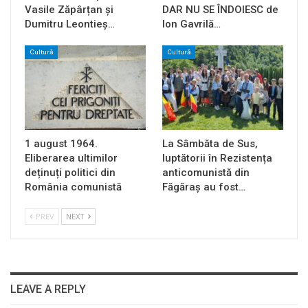
Vasile Zăpârțan și
DAR NU SE ÎNDOIESC de
Dumitru Leontieș…
Ion Gavrilă…
Cultură
Cultură
1 august 1964.
La Sâmbăta de Sus,
Eliberarea ultimilor
luptătorii în Rezistența
deținuți politici din
anticomunistă din
România comunistă
Făgăraș au fost…
PREV
NEXT
LEAVE A REPLY