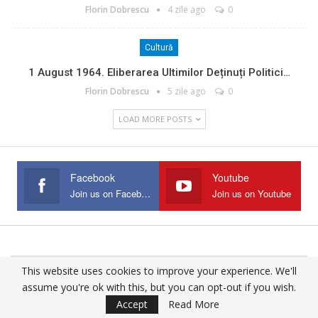
Florin Dobrescu
4 zile ago
0
Cultură
1 August 1964. Eliberarea Ultimilor Deținuți Politici…
Florin Dobrescu
5 zile ago
0
LOAD MORE POSTS
Facebook
Youtube
Join us on Facebook
Join us on Youtube
This website uses cookies to improve your experience. We'll
© 2025 - All Rights Reserved.
assume you're ok with this, but you can opt-out if you wish.
Website Design:
Buciumul
Accept
Read More