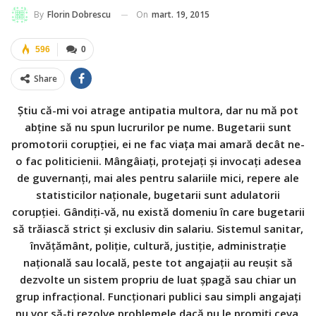
On
mart. 19, 2015
By
Florin Dobrescu
596
0
Share
Ştiu că-mi voi atrage antipatia multora, dar nu mă pot
abţine să nu spun lucrurilor pe nume. Bugetarii sunt
promotorii corupţiei, ei ne fac viaţa mai amară decât ne-
o fac politicienii. Mângâiaţi, protejaţi şi invocaţi adesea
de guvernanţi, mai ales pentru salariile mici, repere ale
statisticilor naţionale, bugetarii sunt adulatorii
corupţiei. Gândiţi-vă, nu există domeniu în care bugetarii
să trăiască strict şi exclusiv din salariu. Sistemul sanitar,
învăţământ, poliţie, cultură, justiţie, administraţie
naţională sau locală, peste tot angajaţii au reuşit să
dezvolte un sistem propriu de luat şpagă sau chiar un
grup infracţional. Funcţionari publici sau simpli angajaţi
nu vor să-ţi rezolve problemele dacă nu le promiţi ceva.