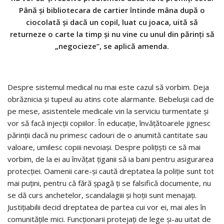
Până şi bibliotecara de cartier întinde mâna după o
ciocolată şi dacă un copil, luat cu joaca, uită să
returneze o carte la timp şi nu vine cu unul din părinţi să
„negocieze”, se aplică amenda.
Despre sistemul medical nu mai este cazul să vorbim. Deja
obrăznicia şi tupeul au atins cote alarmante. Bebeluşii cad de
pe mese, asistentele medicale vin la serviciu turmentate şi
vor să facă injecţii copiilor. În educaţie, învăţătoarele jignesc
părinţii dacă nu primesc cadouri de o anumită cantitate sau
valoare, umilesc copiii nevoiaşi. Despre poliţişti ce să mai
vorbim, de la ei au învăţat ţiganii să ia bani pentru asigurarea
protecţiei. Oamenii care-şi caută dreptatea la poliţie sunt tot
mai puţini, pentru că fără şpagă ţi se falsifică documente, nu
se dă curs anchetelor, scandalagiii şi hoţii sunt menajaţi.
Justiţiabilii decid dreptatea de partea cui vor ei, mai ales în
comunităţile mici. Funcţionarii protejaţi de lege şi-au uitat de