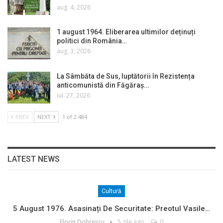
aug. 4, 2026
1 august 1964. Eliberarea ultimilor deținuți
politici din România…
aug. 3, 2026
La Sâmbăta de Sus, luptătorii în Rezistența
anticomunistă din Făgăraș…
iul. 27, 2026
PREV
NEXT
1 of 2.484
LATEST NEWS
Cultură
5 August 1976. Asasinați De Securitate: Preotul Vasile…
Florin Dobrescu
5 zile ago
0