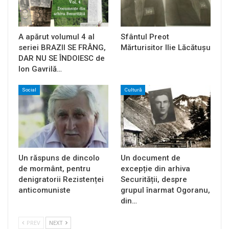
A apărut volumul 4 al
Sfântul Preot
seriei BRAZII SE FRÂNG,
Mărturisitor Ilie Lăcătușu
DAR NU SE ÎNDOIESC de
Ion Gavrilă…
Social
Cultură
Un răspuns de dincolo
Un document de
de mormânt, pentru
excepție din arhiva
denigratorii Rezistenței
Securității, despre
anticomuniste
grupul înarmat Ogoranu,
din…
PREV
NEXT