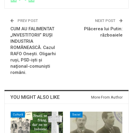
PREV POST
NEXT POST
CUM AU FALIMENTAT
Plăcerea lui Putin:
„INVESTITORII” RUŞI
războaiele
INDUSTRIA
ROMÂNEASCĂ. Cazul
RAFO Oneşti. Oligarhi
ruşi, PSD-işti şi
naţional-comunişti
români.
YOU MIGHT ALSO LIKE
More From Author
Cultură
Social