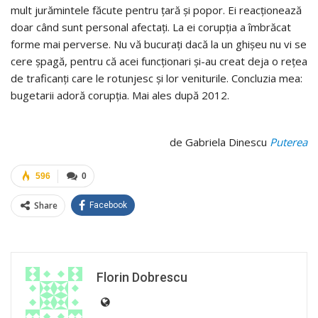
mult jurămintele făcute pentru ţară şi popor. Ei reacţionează
doar când sunt personal afectaţi. La ei corupţia a îmbrăcat
forme mai perverse. Nu vă bucuraţi dacă la un ghişeu nu vi se
cere şpagă, pentru că acei funcţionari şi-au creat deja o reţea
de traficanţi care le rotunjesc şi lor veniturile. Concluzia mea:
bugetarii adoră corupţia. Mai ales după 2012.
de Gabriela Dinescu
Puterea
596
0
Share
Facebook
Florin Dobrescu