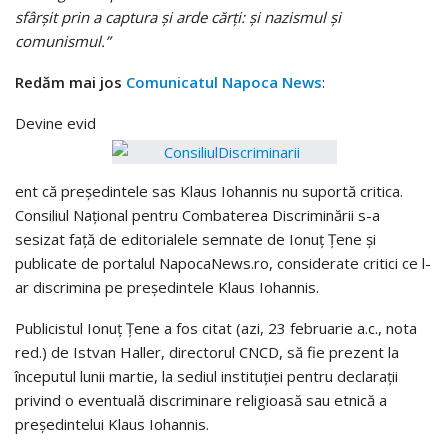
sfârşit prin a captura şi arde cărţi: şi nazismul şi
comunismul.”
Redăm mai jos
Comunicatul Napoca News
:
Devine evid
ent că preşedintele sas Klaus Iohannis nu suportă critica.
Consiliul Naţional pentru Combaterea Discriminării s-a
sesizat faţă de editorialele semnate de Ionuţ Ţene şi
publicate de portalul NapocaNews.ro, considerate critici ce l-
ar discrimina pe preşedintele Klaus Iohannis.
Publicistul Ionuţ Ţene a fos citat (azi, 23 februarie a.c., nota
red.) de Istvan Haller, directorul CNCD, să fie prezent la
începutul lunii martie, la sediul instituţiei pentru declaraţii
privind o eventuală discriminare religioasă sau etnică a
preşedintelui Klaus Iohannis.