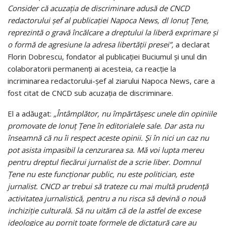
Consider că acuzaţia de discriminare adusă de CNCD
redactorului şef al publicaţiei Napoca News, dl Ionuţ Ţene,
reprezintă o gravă încălcare a dreptului la liberă exprimare şi
o formă de agresiune la adresa libertăţii presei”,
a declarat
Florin Dobrescu, fondator al publicaţiei Buciumul şi unul din
colaboratorii permanenţi ai acesteia, ca reacţie la
incriminarea redactorului-şef al ziarului Napoca News, care a
fost citat de CNCD sub acuzaţia de discriminare.
El a adăugat:
„Întâmplător, nu împărtăşesc unele din opiniile
promovate de Ionuţ Ţene în editorialele sale. Dar asta nu
înseamnă că nu îi respect aceste opinii. Şi în nici un caz nu
pot asista impasibil la cenzurarea sa. Mă voi lupta mereu
pentru dreptul fiecărui jurnalist de a scrie liber. Domnul
Ţene nu este funcţionar public, nu este politician, este
jurnalist. CNCD ar trebui să trateze cu mai multă prudenţă
activitatea jurnalistică, pentru a nu risca să devină o nouă
inchiziţie culturală. Să nu uităm că de la astfel de excese
ideologice au pornit toate formele de dictatură care au