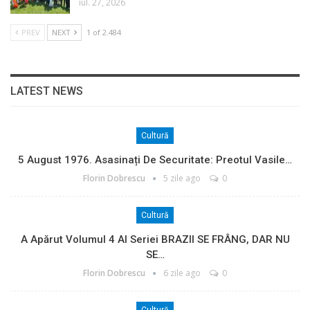
iul. 27, 2026
PREV
NEXT
1 of 2.484
LATEST NEWS
Cultură
5 August 1976. Asasinați De Securitate: Preotul Vasile…
Florin Dobrescu
5 zile ago
0
Cultură
A Apărut Volumul 4 Al Seriei BRAZII SE FRÂNG, DAR NU
SE…
Florin Dobrescu
6 zile ago
0