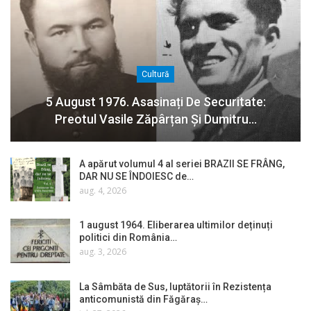
Cultură
5 August 1976. Asasinați De Securitate:
Preotul Vasile Zăpârțan Și Dumitru…
A apărut volumul 4 al seriei BRAZII SE FRÂNG,
DAR NU SE ÎNDOIESC de…
aug. 4, 2026
1 august 1964. Eliberarea ultimilor deținuți
politici din România…
aug. 3, 2026
La Sâmbăta de Sus, luptătorii în Rezistența
anticomunistă din Făgăraș…