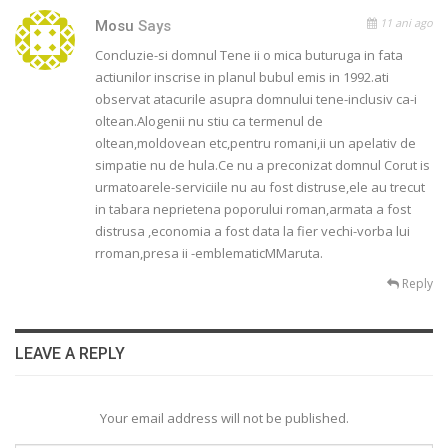
11 ani ago
Mosu
Says
Concluzie-si domnul Tene ii o mica buturuga in fata
actiunilor inscrise in planul bubul emis in 1992.ati
observat atacurile asupra domnului tene-inclusiv ca-i
oltean.Alogenii nu stiu ca termenul de
oltean,moldovean etc,pentru romani,ii un apelativ de
simpatie nu de hula.Ce nu a preconizat domnul Corut is
urmatoarele-serviciile nu au fost distruse,ele au trecut
in tabara neprietena poporului roman,armata a fost
distrusa ,economia a fost data la fier vechi-vorba lui
rroman,presa ii -emblematicMMaruta.
Reply
LEAVE A REPLY
Your email address will not be published.