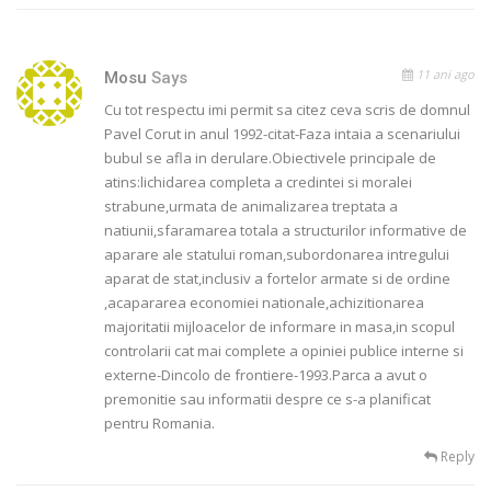
11 ani ago
Mosu
Says
Cu tot respectu imi permit sa citez ceva scris de domnul
Pavel Corut in anul 1992-citat-Faza intaia a scenariului
bubul se afla in derulare.Obiectivele principale de
atins:lichidarea completa a credintei si moralei
strabune,urmata de animalizarea treptata a
natiunii,sfaramarea totala a structurilor informative de
aparare ale statului roman,subordonarea intregului
aparat de stat,inclusiv a fortelor armate si de ordine
,acapararea economiei nationale,achizitionarea
majoritatii mijloacelor de informare in masa,in scopul
controlarii cat mai complete a opiniei publice interne si
externe-Dincolo de frontiere-1993.Parca a avut o
premonitie sau informatii despre ce s-a planificat
pentru Romania.
Reply