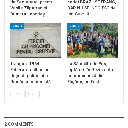
de Securitate: preotul
seriei BRAZII SE FRÂNG,
Vasile Zăpârțan și
DAR NU SE ÎNDOIESC de
Dumitru Leontieș…
Ion Gavrilă…
Cultură
Cultură
1 august 1964.
La Sâmbăta de Sus,
Eliberarea ultimilor
luptătorii în Rezistența
deținuți politici din
anticomunistă din
România comunistă
Făgăraș au fost…
PREV
NEXT
2 COMMENTS