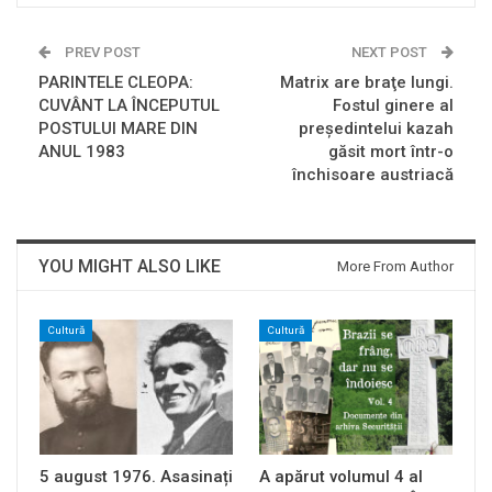
PREV POST
NEXT POST
PARINTELE CLEOPA:
Matrix are braţe lungi.
CUVÂNT LA ÎNCEPUTUL
Fostul ginere al
POSTULUI MARE DIN
preşedintelui kazah
ANUL 1983
găsit mort într-o
închisoare austriacă
YOU MIGHT ALSO LIKE
More From Author
Cultură
Cultură
5 august 1976. Asasinați
A apărut volumul 4 al