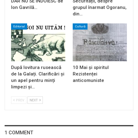
DAR NU SE ÎNDOIESC de
Securității, despre
Ion Gavrilă…
grupul înarmat Ogoranu,
din…
Editorial
Cultură
După lovitura rusească
10 Mai și spiritul
de la Galați. Clarificări și
Rezistenței
un apel pentru minți
anticomuniste
limpezi și…
PREV
NEXT
1 COMMENT