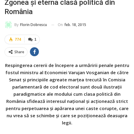
Zgonea şi eterna clasă politică din
România
On
feb. 18, 2015
By
Florin Dobrescu
774
1
Share
Respingerea cererii de începere a urmăririi penale pentru
fostul ministru al Economiei Varujan Vosganian de către
Senat şi principiile agreate marţea trecută în Comisia
parlamentară de cod electoral sunt două ilustraţii
paradigmatice ale modului cum clasa politică din
România sfidează interesul naţional şi acţionează strict
pentru perpetuarea şi apărarea unei caste corupte, care
nu vrea să se schimbe şi care se poziţionează deasupra
legii.