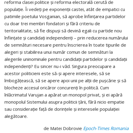
reforma clasei politice şi reforma electorală cerută de
populaţie. Îi vedeţi pe exponenţii castei, atât de empatici cu
patimile poetului Vosganian, să aprobe înfiinţarea partidelor
cu doar trei membri fondatori şi fără criteriu de
teritorialitate, să fie dispuşi să devină egali cu partide nou
înfiinţate şi candidaţi independenţi – prin reducerea numărului
de semnături necesare pentru înscrierea în toate tipurile de
alegeri şi stabilirea unui număr comun de semnături la
alegerile uninominale pentru candidaţii partidelor şi candidaţii
independenţi? Eu sincer nu-i văd. Singura preocupare a
acestor politicieni este să-şi apere interesele, să se
îmbogăţească, să se apere apoi unii pe alţii de puşcărie şi să
blocheze accesul oricăror concurenţi în politică. Cum
înlăcrimatul Varujan a apărat un monopol privat, şi ei apără
monopolul Sistemului asupra politicii ţării, fără nicio empatie
sau consideraţie faţă de dorinţele şi interesele populaţiei
alegătoare.
de Matei Dobrovie
Epoch-Times Romania