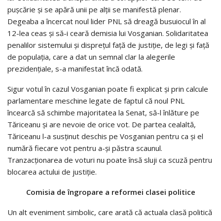
puşcărie şi se apără unii pe alţii se manifestă plenar.
Degeaba a încercat noul lider PNL să dreagă busuiocul în al
12-lea ceas şi să-i ceară demisia lui Vosganian. Solidaritatea
penalilor sistemului şi dispreţul faţă de justiţie, de legi şi faţă
de populaţia, care a dat un semnal clar la alegerile
prezidenţiale, s-a manifestat încă odată.
Sigur votul în cazul Vosganian poate fi explicat şi prin calcule
parlamentare meschine legate de faptul că noul PNL
încearcă să schimbe majoritatea la Senat, să-l înlăture pe
Tăriceanu şi are nevoie de orice vot. De partea cealaltă,
Tăriceanu l-a susţinut deschis pe Vosganian pentru ca şi el
numără fiecare vot pentru a-şi păstra scaunul.
Tranzacţionarea de voturi nu poate însă sluji ca scuză pentru
blocarea actului de justiţie.
Comisia de îngropare a reformei clasei politice
Un alt eveniment simbolic, care arată că actuala clasă politică