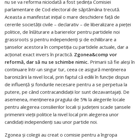
nu se va reforma niciodată a fost şedinţa Comisiei
parlamentare de Cod electoral de săptămâna trecută.
Aceasta a manifestat iniţial o mare deschidere faţă de
cererile societăţii civile – declarativ – de liberalizare a pieţei
politice, de înlăturare a barierelor pentru partidele noi
grassroots şi pentru independenţi şi de echilibrare a
şanselor acestora în competiţia cu partidele actuale, dar a
acţionat exact invers în practică.
Zgonea&comp vor
reformă, dar să nu se schimbe nimic.
Primarii să fie aleşi în
continuare într-un singur tur, ceea ce asigură menţinerea
baronizării la nivel local, prin faptul că edilii în funcţie dispun
de influenţă şi fondurile necesare pentru a se perpetua la
putere, pe când contracandidaţii lor sunt dezavantajaţi. De
asemenea, menţinerea pragului de 5% la alegerile locale
pentru alegerea consilierilor locali şi judeţeni scade şansele
primenirii vieţii politice la nivel local prin alegerea unor
candidaţi independenţi sau unor partide noi.
Zgonea şi colegii au creat o comisie pentru a îngropa