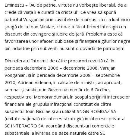
Eminescu – ”Au de patrie, virtute nu vorbeşte liberalul, de ai
crede că viaţa îi e curată ca cristalul”. Ce vrea să spună
patriotul Vosganian prin cuvintele de mai sus: că n-a luat nicio
şpagă de la Ioan Niculae, ci doar a făcut firmei Interagro un
discount din covingere şi iubire de ţară. Problema este că
favorizarea unor afaceri dubioase şi finanţarea găurilor negre
din industrie prin subvenţii nu sunt o dovadă de patriotism.
Din referatul întocmit de către procurori rezultă că, în
perioada decembrie 2006 – decembrie 2008, Varujan
Vosganian, şi în perioada decembrie 2008 – septembrie
2010, Adriean Videanu, în calitate de miniştri, au aprobat,
semnat şi susţinut în Guvern un număr de 6 Ordine,
respectiv trei Memorandumuri, în scopul sprijinirii intereselor
financiare ale grupului infracţional constituit de către
suspectul Ioan Niculae şi au utilizat SNGN ROMGAZ SA
(unitate naţională de interes strategic) în interesul privat al
SC INTERAGRO SA, acordând discount-uri comerciale
substanţiale la livrarea de gaze naturale către SC