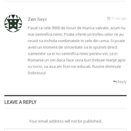
11 ani ago
Zen
Says
Pacat ca cele 9000 de locuri de munca salvate, acum nu
mai semnifica nimic. Poate oferiti un trofeu celor ce au
reusit sa inchida combinatele in cele din urma. Si poate
aveti un moment de sinceritate sa le spuneti direct
oamenilor ca ei nu semnifica nimic pentru voi, ca in
Romania un om daca face ceva bun trebuie manjit apoi
cu noroi, ca asa am fost noi educati. Rusine domnule
Dobrescu!
Reply
LEAVE A REPLY
Your email address will not be published.