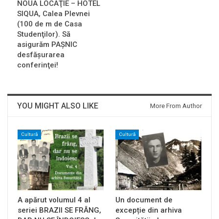
NOUA LOCAŢIE – HOTEL
SIQUA, Calea Plevnei
(100 de m de Casa
Studenţilor). Să
asigurăm PAŞNIC
desfăşurarea
conferinţei!
YOU MIGHT ALSO LIKE
More From Author
Cultură
Cultură
A apărut volumul 4 al
Un document de
seriei BRAZII SE FRÂNG,
excepție din arhiva