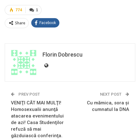
774
1
Share
Facebook
Florin Dobrescu
PREV POST
NEXT POST
VENIŢI CÂT MAI MULŢI!
Cu mămica, sora şi
Homosexualii anunţă
cumnatul la DNA
atacarea evenimentului
de azi! Casa Studenţilor
refuză să mai
găzduiască conferinţa.