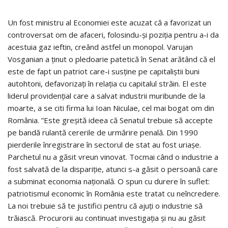
Un fost ministru al Economiei este acuzat că a favorizat un
controversat om de afaceri, folosindu-şi poziţia pentru a-i da
acestuia gaz ieftin, creând astfel un monopol. Varujan
Vosganian a ţinut o pledoarie patetică în Senat arătând că el
este de fapt un patriot care-i susţine pe capitaliştii buni
autohtoni, defavorizaţi în relaţia cu capitalul străin. El este
liderul providenţial care a salvat industrii muribunde de la
moarte, a se citi firma lui Ioan Niculae, cel mai bogat om din
România. ”Este greşită ideea că Senatul trebuie să accepte
pe bandă rulantă cererile de urmărire penală. Din 1990
pierderile înregistrare în sectorul de stat au fost uriaşe.
Parchetul nu a găsit vreun vinovat. Tocmai când o industrie a
fost salvată de la dispariţie, atunci s-a găsit o persoană care
a subminat economia naţională. O spun cu durere în suflet:
patriotismul economic în România este tratat cu neîncredere.
La noi trebuie să te justifici pentru că ajuţi o industrie să
trăiască. Procurorii au continuat investigaţia şi nu au găsit