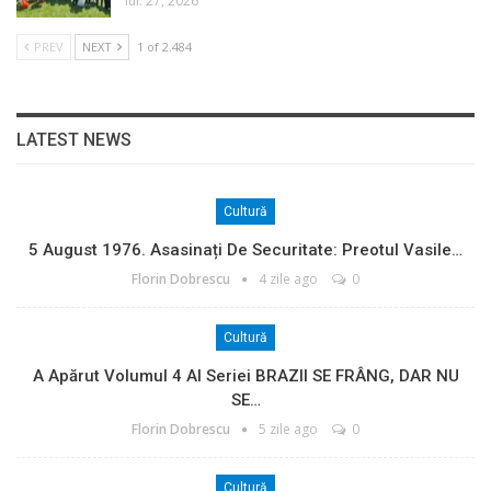
iul. 27, 2026
PREV
NEXT
1 of 2.484
LATEST NEWS
Cultură
5 August 1976. Asasinați De Securitate: Preotul Vasile…
Florin Dobrescu
4 zile ago
0
Cultură
A Apărut Volumul 4 Al Seriei BRAZII SE FRÂNG, DAR NU
SE…
Florin Dobrescu
5 zile ago
0
Cultură