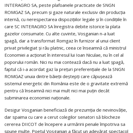
INTERAGRO SA, peste plafoanele practicate de SNGN
ROMGAZ SA, precum şi gaze naturale exclusiv din producţia
internă, cu nerespectarea dispoziţiilor legale şi în condiţiile în
care SC INTERAGRO SA înregistra debite istorice la plata
gazelor consumate. Cu alte cuvinte, Vosganian n-a luat
şpagă, dar a transformat Romgaz în furnizor al unui client
privat privilegiat şi rău platnic, ceea ce înseamnă că ministrul
Economiei a acţionat în interesul lui Ioan Niculae, nu în cel al
poporului român. Nici nu mai contează dacă nu a luat şpagă,
faptul că i-a acordat gaz la preţuri preferenţiale de la SNGN
ROMGAZ unuia dintre băieţii deştepţi care căpuşează
sistemul energetic din România este de o gravitate extremă
pentru că înseamnă nici mai mult nici mai puţin decât
subminarea economiei naţionale.
Desigur Vosganian beneficiază de prezumţia de nevinovăţie,
dar spaima cu care a cerut colegilor senatori să blocheze
cererea DIICOT de începere a urmăririi penale împotriva sa
spune multe. Poetul Vosganian a făcut un adevărat spectacol