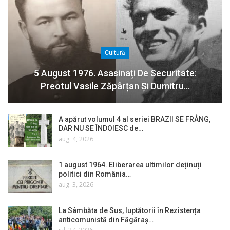
Cultură
5 August 1976. Asasinați De Securitate:
Preotul Vasile Zăpârțan Și Dumitru…
A apărut volumul 4 al seriei BRAZII SE FRÂNG,
DAR NU SE ÎNDOIESC de…
aug. 4, 2026
1 august 1964. Eliberarea ultimilor deținuți
politici din România…
aug. 3, 2026
La Sâmbăta de Sus, luptătorii în Rezistența
anticomunistă din Făgăraș…