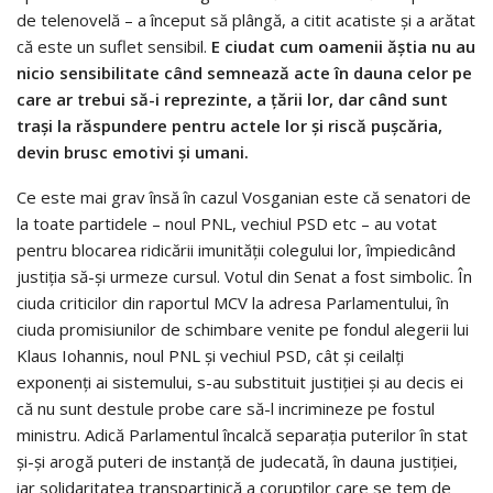
de telenovelă – a început să plângă, a citit acatiste şi a arătat
că este un suflet sensibil.
E ciudat cum oamenii ăştia nu au
nicio sensibilitate când semnează acte în dauna celor pe
care ar trebui să-i reprezinte, a ţării lor, dar când sunt
traşi la răspundere pentru actele lor şi riscă puşcăria,
devin brusc emotivi şi umani.
Ce este mai grav însă în cazul Vosganian este că senatori de
la toate partidele – noul PNL, vechiul PSD etc – au votat
pentru blocarea ridicării imunităţii colegului lor, împiedicând
justiţia să-şi urmeze cursul. Votul din Senat a fost simbolic. În
ciuda criticilor din raportul MCV la adresa Parlamentului, în
ciuda promisiunilor de schimbare venite pe fondul alegerii lui
Klaus Iohannis, noul PNL şi vechiul PSD, cât şi ceilalţi
exponenţi ai sistemului, s-au substituit justiţiei şi au decis ei
că nu sunt destule probe care să-l incrimineze pe fostul
ministru. Adică Parlamentul încalcă separaţia puterilor în stat
şi-şi arogă puteri de instanţă de judecată, în dauna justiţiei,
iar solidaritatea transpartinică a corupţilor care se tem de