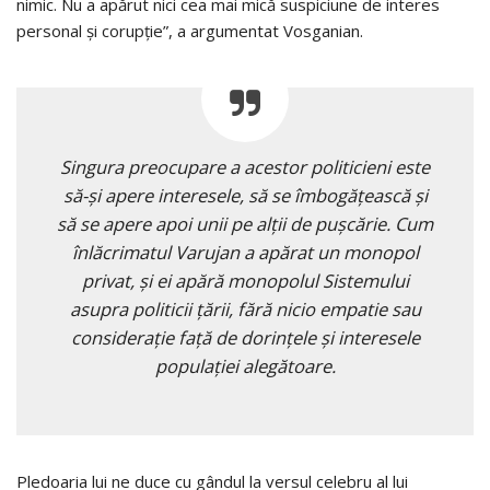
nimic. Nu a apărut nici cea mai mică suspiciune de interes
personal şi corupţie”, a argumentat Vosganian.
Singura preocupare a acestor politicieni este
să-şi apere interesele, să se îmbogăţească şi
să se apere apoi unii pe alţii de puşcărie. Cum
înlăcrimatul Varujan a apărat un monopol
privat, şi ei apără monopolul Sistemului
asupra politicii ţării, fără nicio empatie sau
consideraţie faţă de dorinţele şi interesele
populaţiei alegătoare.
Pledoaria lui ne duce cu gândul la versul celebru al lui