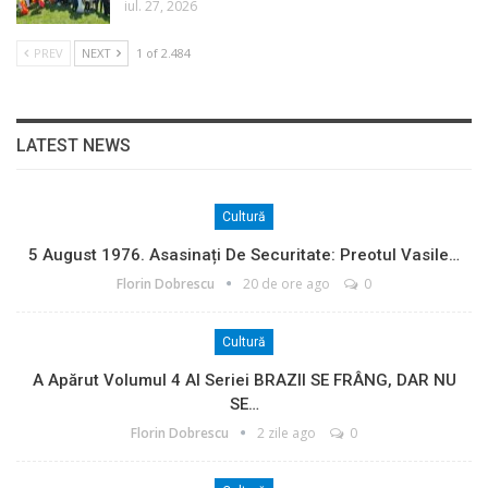
iul. 27, 2026
PREV
NEXT
1 of 2.484
LATEST NEWS
Cultură
5 August 1976. Asasinați De Securitate: Preotul Vasile…
Florin Dobrescu
20 de ore ago
0
Cultură
A Apărut Volumul 4 Al Seriei BRAZII SE FRÂNG, DAR NU
SE…
Florin Dobrescu
2 zile ago
0