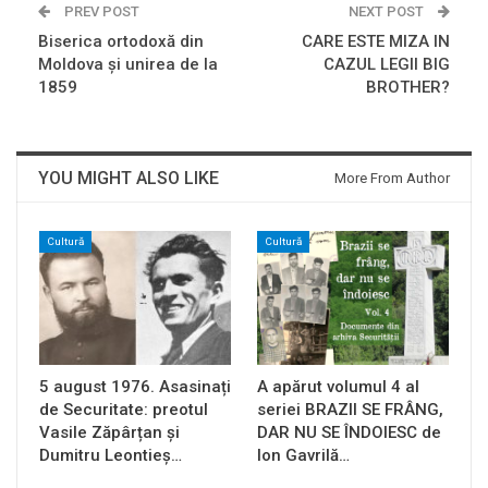
PREV POST
NEXT POST
Biserica ortodoxă din
CARE ESTE MIZA IN
Moldova și unirea de la
CAZUL LEGII BIG
1859
BROTHER?
YOU MIGHT ALSO LIKE
More From Author
Cultură
Cultură
5 august 1976. Asasinați
A apărut volumul 4 al
de Securitate: preotul
seriei BRAZII SE FRÂNG,
Vasile Zăpârțan și
DAR NU SE ÎNDOIESC de
Dumitru Leontieș…
Ion Gavrilă…