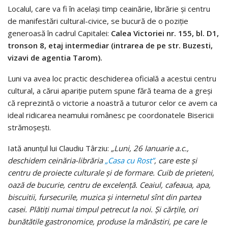
Localul, care va fi în acelaşi timp ceainărie, librărie şi centru
de manifestări cultural-civice, se bucură de o poziţie
generoasă în cadrul Capitalei:
Calea Victoriei nr. 155, bl. D1,
tronson 8, etaj intermediar (intrarea de pe str. Buzesti,
vizavi de agentia Tarom).
Luni va avea loc practic deschiderea oficială a acestui centru
cultural, a cărui apariţie putem spune fără teama de a greşi
că reprezintă o victorie a noastră a tuturor celor ce avem ca
ideal ridicarea neamului românesc pe coordonatele Bisericii
strămoşeşti.
Iată anunţul lui Claudiu Târziu:
„Luni, 26 Ianuarie a.c.,
deschidem ceinăria-librăria
„Casa cu Rost”
, care este şi
centru de proiecte culturale şi de formare. Cuib de prieteni,
oază de bucurie, centru de excelenţă. Ceaiul, cafeaua, apa,
biscuitii, fursecurile, muzica şi internetul sînt din partea
casei. Plătiţi numai timpul petrecut la noi. Şi cărţile, ori
bunătătile gastronomice, produse la mănăstiri, pe care le