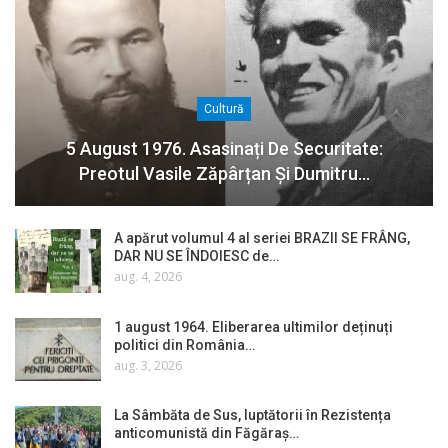
Cultură
5 August 1976. Asasinați De Securitate:
Preotul Vasile Zăpârțan Și Dumitru…
A apărut volumul 4 al seriei BRAZII SE FRÂNG,
DAR NU SE ÎNDOIESC de…
aug. 4, 2026
1 august 1964. Eliberarea ultimilor deținuți
politici din România…
aug. 3, 2026
La Sâmbăta de Sus, luptătorii în Rezistența
anticomunistă din Făgăraș…