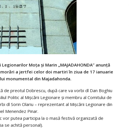
i Legionarilor Moța și Marin „MAJADAHONDA” anunță
orări a jertfei celor doi martiri în ziua de 17 ianuarie
ului monumental din Majadahonda.
ută de preotul Dobrescu, după care va vorbi dl Dan Boghiu
iul Politic al Mişcării Legionare şi membru al Comitului de
bi dl Sorin Olariu – reprezentant al Mișcării Legionare din
iguel Menendez Pinar.
 vor putea participa la o masă festivă organizată de
ia se achită personal).