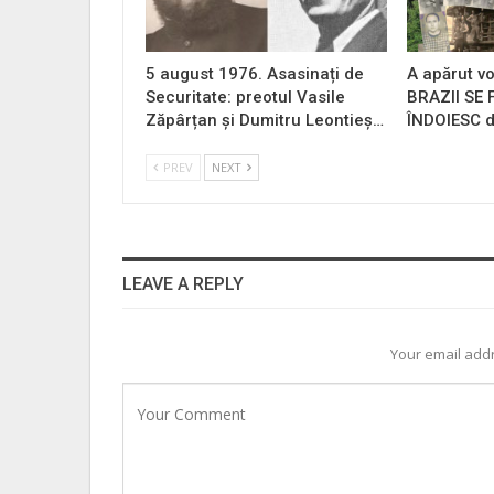
5 august 1976. Asasinați de
A apărut vo
Securitate: preotul Vasile
BRAZII SE
Zăpârțan și Dumitru Leontieș…
ÎNDOIESC d
PREV
NEXT
LEAVE A REPLY
Your email addr