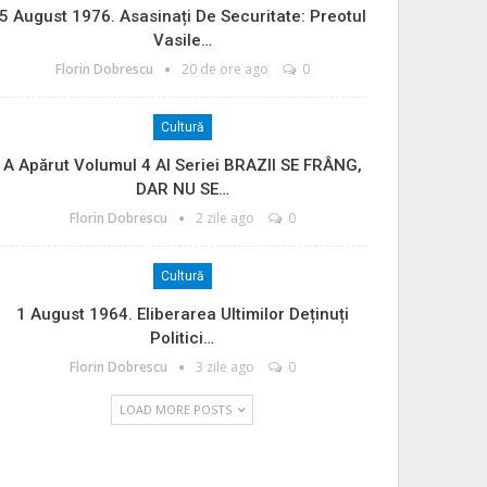
5 August 1976. Asasinați De Securitate: Preotul
Vasile…
Florin Dobrescu
20 de ore ago
0
Cultură
A Apărut Volumul 4 Al Seriei BRAZII SE FRÂNG,
DAR NU SE…
Florin Dobrescu
2 zile ago
0
Cultură
1 August 1964. Eliberarea Ultimilor Deținuți
Politici…
Florin Dobrescu
3 zile ago
0
LOAD MORE POSTS