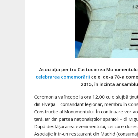
Asociația pentru Custodierea Monumentulu
celebrarea comemorării
celei de-a 78-a comem
2015, în incinta ansambl
Ceremonia va începe la ora 12,00 cu o slujbă țin
din Elveția – comandant legionar, membru în Consil
Construcție al Monumentului. În continuare vor vor
țară, iar din partea naţionaliştilor spanioli – dl M
După desfășurarea evenimentului, cei care doresc
Asociație într-un restaurant din Madrid (consumaţ