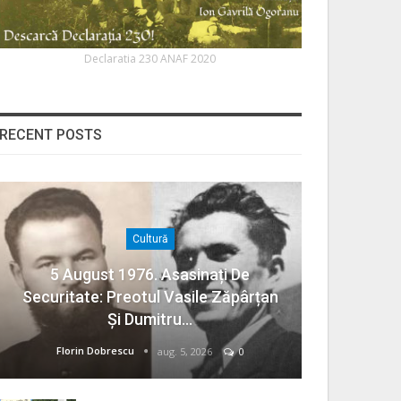
Declaratia 230 ANAF 2020
RECENT POSTS
Cultură
5 August 1976. Asasinați De
Securitate: Preotul Vasile Zăpârțan
Și Dumitru…
Florin Dobrescu
aug. 5, 2026
0