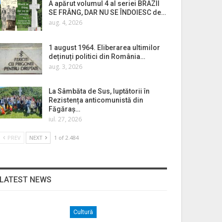
A apărut volumul 4 al seriei BRAZII
SE FRÂNG, DAR NU SE ÎNDOIESC de…
aug. 4, 2026
1 august 1964. Eliberarea ultimilor
deținuți politici din România…
aug. 3, 2026
La Sâmbăta de Sus, luptătorii în
Rezistența anticomunistă din
Făgăraș…
iul. 27, 2026
PREV
NEXT
1 of 2.484
LATEST NEWS
Cultură