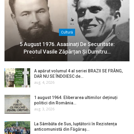
Cultură
5 August 1976. Asasinați De Securitate:
Preotul Vasile Zăpârțan Și Dumitru…
A apărut volumul 4 al seriei BRAZII SE FRÂNG,
DAR NU SE ÎNDOIESC de…
aug. 4, 2026
1 august 1964. Eliberarea ultimilor deținuți
politici din România…
aug. 3, 2026
La Sâmbăta de Sus, luptătorii în Rezistența
anticomunistă din Făgăraș…