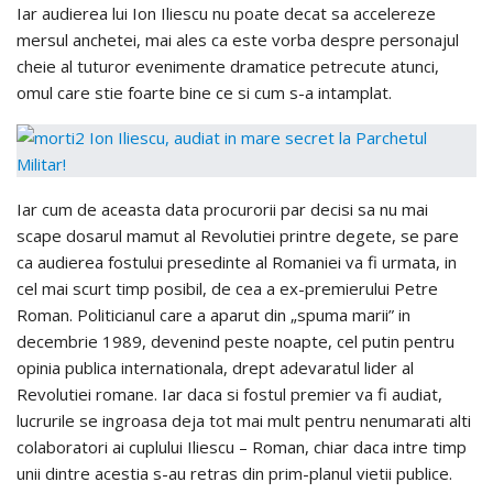
Iar audierea lui Ion Iliescu nu poate decat sa accelereze
mersul anchetei, mai ales ca este vorba despre personajul
cheie al tuturor evenimente dramatice petrecute atunci,
omul care stie foarte bine ce si cum s-a intamplat.
Iar cum de aceasta data procurorii par decisi sa nu mai
scape dosarul mamut al Revolutiei printre degete, se pare
ca audierea fostului presedinte al Romaniei va fi urmata, in
cel mai scurt timp posibil, de cea a ex-premierului Petre
Roman. Politicianul care a aparut din „spuma marii” in
decembrie 1989, devenind peste noapte, cel putin pentru
opinia publica internationala, drept adevaratul lider al
Revolutiei romane. Iar daca si fostul premier va fi audiat,
lucrurile se ingroasa deja tot mai mult pentru nenumarati alti
colaboratori ai cuplului Iliescu – Roman, chiar daca intre timp
unii dintre acestia s-au retras din prim-planul vietii publice.