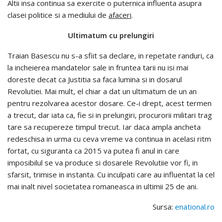
Altii insa continua sa exercite o puternica influenta asupra
clasei politice si a mediului de
afaceri
.
Ultimatum cu prelungiri
Traian Basescu nu s-a sfiit sa declare, in repetate randuri, ca
la incheierea mandatelor sale in fruntea tarii nu isi mai
doreste decat ca Justitia sa faca lumina si in dosarul
Revolutiei. Mai mult, el chiar a dat un ultimatum de un an
pentru rezolvarea acestor dosare. Ce-i drept, acest termen
a trecut, dar iata ca, fie si in prelungiri, procurorii militari trag
tare sa recupereze timpul trecut. Iar daca ampla ancheta
redeschisa in urma cu ceva vreme va continua in acelasi ritm
fortat, cu siguranta ca 2015 va putea fi anul in care
imposibilul se va produce si dosarele Revolutiie vor fi, in
sfarsit, trimise in instanta. Cu inculpati care au influentat la cel
mai inalt nivel societatea romaneasca in ultimii 25 de ani.
Sursa:
enational.ro