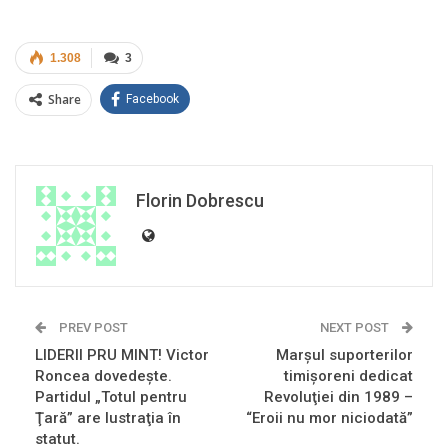
1.308
3
Share
Facebook
Florin Dobrescu
PREV POST
NEXT POST
LIDERII PRU MINT! Victor
Marşul suporterilor
Roncea dovedeşte.
timişoreni dedicat
Partidul „Totul pentru
Revoluţiei din 1989 –
Ţară” are lustraţia în
“Eroii nu mor niciodată”
statut.