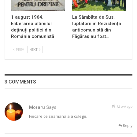
1 august 1964.
La Sâmbăta de Sus,
Eliberarea ultimilor
luptătorii în Rezistența
deținuți politici din
anticomunistă din
România comunistă
Făgăraș au fost…
PREV
NEXT
3 COMMENTS
12 ani ago
Moraru
Says
Fiecare ce seamana aia culege.
Reply