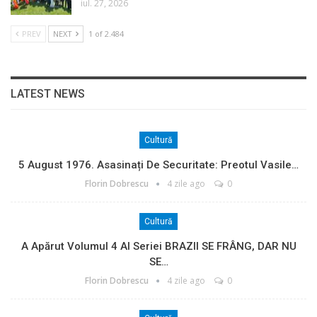
iul. 27, 2026
PREV
NEXT
1 of 2.484
LATEST NEWS
Cultură
5 August 1976. Asasinați De Securitate: Preotul Vasile…
Florin Dobrescu
4 zile ago
0
Cultură
A Apărut Volumul 4 Al Seriei BRAZII SE FRÂNG, DAR NU
SE…
Florin Dobrescu
4 zile ago
0