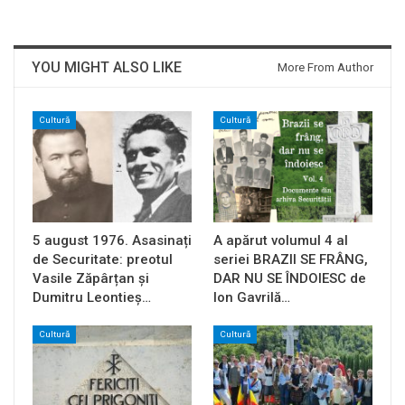
YOU MIGHT ALSO LIKE
More From Author
Cultură
Cultură
5 august 1976. Asasinați
A apărut volumul 4 al
de Securitate: preotul
seriei BRAZII SE FRÂNG,
Vasile Zăpârțan și
DAR NU SE ÎNDOIESC de
Dumitru Leontieș…
Ion Gavrilă…
Cultură
Cultură