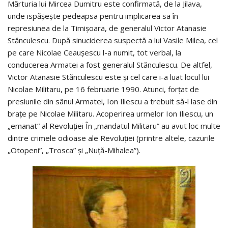
Mărturia lui Mircea Dumitru este confirmată, de la Jilava,
unde ispăşeşte pedeapsa pentru implicarea sa în
represiunea de la Timişoara, de generalul Victor Atanasie
Stănculescu. După sinuciderea suspectă a lui Vasile Milea, cel
pe care Nicolae Ceauşescu l-a numit, tot verbal, la
conducerea Armatei a fost generalul Stănculescu. De alt­fel,
Victor Atanasie Stănculescu este şi cel care i-a luat locul lui
Nicolae Militaru, pe 16 februarie 1990. Atunci, forţat de
presiunile din sânul Armatei, Ion Iliescu a trebuit să-l lase din
braţe pe Nicolae Militaru. Acoperirea urmelor Ion Iliescu, un
„emanat“ al Revoluţiei În „mandatul Militaru” au avut loc multe
dintre crimele odioase ale Revoluţiei (printre altele, cazurile
„Otopeni”, „Trosca” şi „Nuţă-Mihalea”).