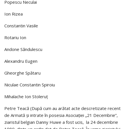
Popescu Neculai
Ion Rizea
Constantin Vasile
Rotariu Ion
Andone Săndulescu
Alexandru Eugen
Gheorghe Spătaru
Niculae Constantin Spiroiu
Mihalache Ion Stoleruţ
Petre Teacă (După cum au arătat acte descretizate recent
de Armată şi intrate în posesia Asociaţiei „21 Decembrie”,
ziaristul belgian Danny Huwe a fost ucis, la 24 decembrie
1989, dintr-un ordin dat de Petre Teacă. În urma ziaristului