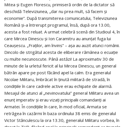
Mitea şi Eugen Florescu, primiseră ordin de la dictator să
deschidă Televiziunea, „dar nu prea mult, să facem şi
economie”. După transmiterea comunicatului, Televiziunea
Română şi-a întrerupt programul, însă, după ora 13.00,
acesta a fost reluat. A urmat celebră scenă din Studioul 4, în
care Mircea Dinescu şi Ion Caramitru au anunţat fuga lui
Ceauşescu. „Fraţilor, am învins” – aşa au auzit atunci românii.
Dincolo de strigătul acesta de eliberare rămânea o ecuaţie
cu multe necunoscute. Până astăzi! La aproximativ 30 de
minute de la urletul fericit al lui Mircea Dinescu, un general
bătrân apare pe post făcând apel la calm. Era generalul
Nicolae Militaru, îmbrăcat în ţinută militară de stradă, în
condiţiile în care cadrele active erau echipate de alarmă.
Mesajul de atunci al „nevinovatului” general Militaru avea un
enunţ imperativ şi erau vizaţi principalii comandanţi ai
Armatei. În condiţiile în care, în mod oficial, Armata se
retrăgea în cazărmi în baza ordinului 38 emis de generalul
Victor Stănculescu la ora 13.30, generalul Militaru vorbea, în
direct la TVR, făcând apel la principalii comandanţi ca trupele