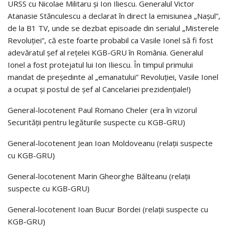
URSS cu Nicolae Militaru şi Ion Iliescu. Generalul Victor
Atanasie Stănculescu a declarat în direct la emisiunea „Naşul”,
de la B1 TV, unde se dezbat episoade din serialul „Misterele
Revoluţiei”, că este foarte probabil ca Vasile Ionel să fi fost
adevăratul şef al reţelei KGB-GRU în România. Generalul
Ionel a fost protejatul lui Ion Iliescu. În timpul primului
mandat de preşedinte al „emanatului” Revoluţiei, Vasile Ionel
a ocupat şi postul de şef al Cancelariei prezidenţiale!)
General-locotenent Paul Romano Cheler (era în vizorul
Securităţii pentru legăturile suspecte cu KGB-GRU)
General-locotenent Jean Ioan Moldoveanu (relaţii suspecte
cu KGB-GRU)
General-locotenent Marin Gheorghe Bălteanu (relaţii
suspecte cu KGB-GRU)
General-locotenent Ioan Bucur Bordei (relaţii suspecte cu
KGB-GRU)