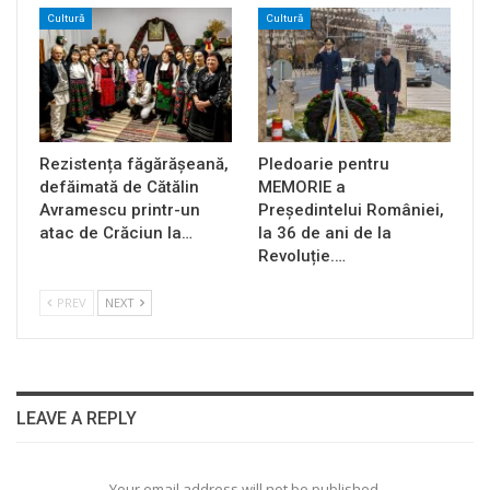
Cultură
Cultură
Rezistența făgărășeană,
Pledoarie pentru
defăimată de Cătălin
MEMORIE a
Avramescu printr-un
Președintelui României,
atac de Crăciun la…
la 36 de ani de la
Revoluție.…
PREV
NEXT
LEAVE A REPLY
Your email address will not be published.