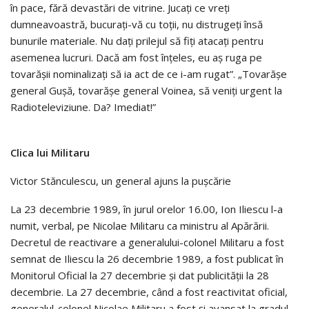
în pace, fără devastări de vitrine. Jucaţi ce vreţi
dumneavoastră, bucuraţi-vă cu toţii, nu distrugeţi însă
bunurile materiale. Nu daţi prilejul să fiţi atacaţi pentru
asemenea lucruri. Dacă am fost înţeles, eu aş ruga pe
tovarăşii nominalizaţi să ia act de ce i-am rugat”. „Tovarăşe
general Guşă, tovarăşe general Voinea, să veniţi urgent la
Radioteleviziune. Da? Imediat!”
Clica lui Militaru
Victor Stănculescu, un general ajuns la puşcărie
La 23 decembrie 1989, în jurul orelor 16.00, Ion Iliescu l-a
numit, verbal, pe Nicolae Militaru ca ministru al Apărării.
Decretul de reactivare a generalului-colonel Militaru a fost
semnat de Iliescu la 26 decembrie 1989, a fost publicat în
Monitorul Oficial la 27 decembrie şi dat publicităţii la 28
decembrie. La 27 decembrie, când a fost reactivitat oficial,
generalul-colonel Nicolae Militaru a fost şi avansat la gradul