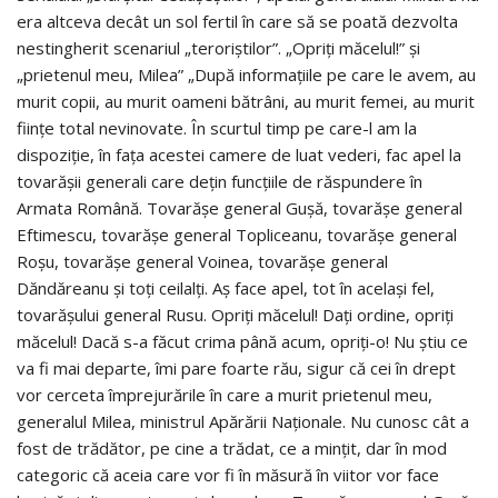
era altceva decât un sol fertil în care să se poată dezvolta
nestingherit scenariul „teroriştilor”. „Opriţi măcelul!” şi
„prietenul meu, Milea” „După informaţiile pe care le avem, au
murit copii, au murit oameni bătrâni, au murit femei, au murit
fiinţe total nevinovate. În scurtul timp pe care-l am la
dispoziţie, în faţa acestei camere de luat vederi, fac apel la
tovarăşii generali care deţin funcţiile de răspundere în
Armata Română. Tovarăşe general Guşă, tovarăşe general
Eftimescu, tovarăşe general Topliceanu, tovarăşe general
Roşu, tovarăşe general Voinea, tovarăşe general
Dăndăreanu şi toţi ceilalţi. Aş face apel, tot în acelaşi fel,
tovarăşului general Rusu. Opriţi măcelul! Daţi ordine, opriţi
măcelul! Dacă s-a făcut crima până acum, opriţi-o! Nu ştiu ce
va fi mai departe, îmi pare foarte rău, sigur că cei în drept
vor cerceta împrejurările în care a murit prietenul meu,
generalul Milea, ministrul Apărării Naţionale. Nu cunosc cât a
fost de trădător, pe cine a trădat, ce a minţit, dar în mod
categoric că aceia care vor fi în măsură în viitor vor face