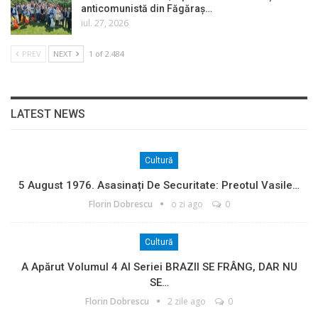
anticomunistă din Făgăraș…
iul. 27, 2026
PREV
NEXT
1 of 2.484
LATEST NEWS
Cultură
5 August 1976. Asasinați De Securitate: Preotul Vasile…
Florin Dobrescu
o zi ago
0
Cultură
A Apărut Volumul 4 Al Seriei BRAZII SE FRÂNG, DAR NU
SE…
Florin Dobrescu
2 zile ago
0