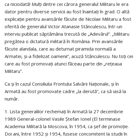
ca niciodată! Mulţi dintre cei cărora generalul Militaru le era
dator pentru diverse servicii au fost înaintaţi în grad. O altă
explicaţie pentru avansările făcute de Nicolae Militaru a fost
oferită de generalul Victor Atanasie Stănculescu, într-un
interviu publicat săptămâna trecută de „Adevărul”. „Militaru
pregătea o dictatură militară în România. Prin avansările
făcute alandala, care au deturnat piramida normală a
Armatei, şi-a fidelizat oamenii”, acuză Stănculescu. Nu toţi cei
care au fost promovaţi atunci făceau parte din „reţeaua
Militaru”.
Ca şi în cazul Consiliului Frontului Salvării Naţionale, şi în
Armată au fost promovate cadre „la derută”, ca să iasă la
număr.
1. Lista generalilor rechemaţi în Armată la 27 decembrie
1989 General-colonel Vasile Ştefan Ionel (El terminase
Academia Militară la Moscova, în 1954, ca şef de promoţie.
Doi ani, între 1952 şi 1954, fusese concomitent la studii în