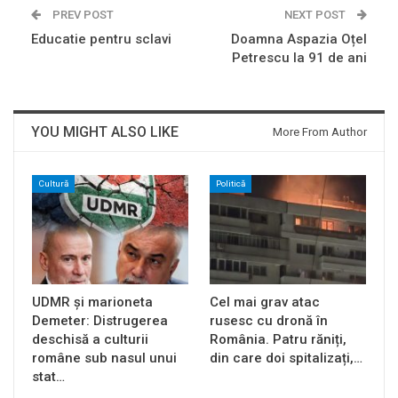
PREV POST
NEXT POST
Educatie pentru sclavi
Doamna Aspazia Oțel
Petrescu la 91 de ani
YOU MIGHT ALSO LIKE
More From Author
Cultură
Politică
UDMR și marioneta
Cel mai grav atac
Demeter: Distrugerea
rusesc cu dronă în
deschisă a culturii
România. Patru răniți,
române sub nasul unui
din care doi spitalizați,…
stat…