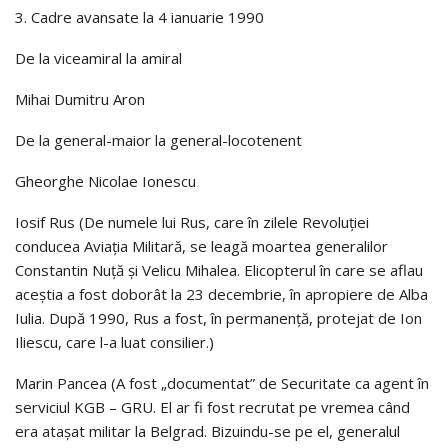
3. Cadre avansate la 4 ianuarie 1990
De la viceamiral la amiral
Mihai Dumitru Aron
De la general-maior la general-locotenent
Gheorghe Nicolae Ionescu
Iosif Rus (De numele lui Rus, care în zilele Revoluţiei
conducea Aviaţia Militară, se leagă moartea generalilor
Constantin Nuţă şi Velicu Mihalea. Elicopterul în care se aflau
aceştia a fost doborât la 23 decembrie, în apropiere de Alba
Iulia. După 1990, Rus a fost, în permanenţă, protejat de Ion
Iliescu, care l-a luat consilier.)
Marin Pancea (A fost „documentat” de Securitate ca agent în
serviciul KGB – GRU. El ar fi fost recrutat pe vremea când
era ataşat militar la Belgrad. Bizuindu-se pe el, generalul