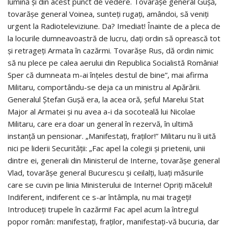
lumină şi din acest punct de vedere. Tovarăşe general Guşă,
tovarăşe general Voinea, sunteţi rugaţi, amândoi, să veniţi
urgent la Radioteleviziune. Da? Imediat! Înainte de a pleca de
la locurile dumneavoastră de lucru, daţi ordin să oprească tot
şi retrageţi Armata în cazărmi. Tovarăşe Rus, dă ordin nimic
să nu plece pe calea aerului din Republica Socialistă România!
Sper că dumneata m-ai înţeles destul de bine”, mai afirma
Militaru, comportându-se deja ca un ministru al Apărării.
Generalul Ştefan Guşă era, la acea oră, şeful Marelui Stat
Major al Armatei şi nu avea a-i da socoteală lui Nicolae
Militaru, care era doar un general în rezervă, în ultimă
instanţă un pensionar. „Manifestaţi, fraţilor!” Militaru nu îi uită
nici pe liderii Securităţii: „Fac apel la colegii şi prietenii, unii
dintre ei, generali din Ministerul de Interne, tovarăşe general
Vlad, tovarăşe general Bucurescu şi ceilalţi, luaţi măsurile
care se cuvin pe linia Ministerului de Interne! Opriţi măcelul!
Indiferent, indiferent ce s-ar întâmpla, nu mai trageţi!
Introduceţi trupele în cazărmi! Fac apel acum la întregul
popor român: manifestaţi, fraţilor, manifestaţi-vă bucuria, dar