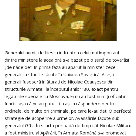
Generalul numit de Iliescu în fruntea celui mai important
dintre ministere la acea oră s-a bazat pe o suită de tovarăşi
„de nădejde”. În prima fază au apărut la minister zece
generali cu studiile făcute în Uniunea Sovietică. Aceşti
generali fuseseră înlăturaţi de Nicolae Ceauşescu din
structurile Armatei, la începutul anilor ’80, exact pentru
legăturile speciale cu Moscova. Ei nu au fost numiţi oficial în
funcţii, aşa că nu au putut fi traşi la răspundere pentru
ordinele, de multe ori criminale, pe care le-au dat. O perfectă
strategie de acoperire a urmelor. Avansările făcute sub
generalul GRU În scurta perioadă de timp cât Nicolae Militaru
a fost ministru al Apărării, în Armata Română s-a promovat