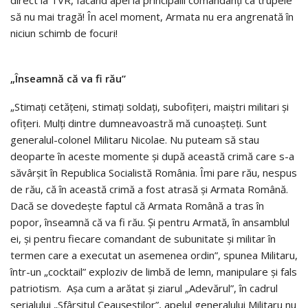
să nu mai tragă! În acel moment, Armata nu era angrenată în
niciun schimb de focuri!
„Înseamnă că va fi rău”
„Stimaţi cetăţeni, stimaţi soldaţi, subofiţeri, maiştri militari şi
ofiţeri. Mulţi dintre dumneavoastră mă cunoaşteţi. Sunt
generalul-colonel Militaru Nicolae. Nu puteam să stau
deoparte în aceste momente şi după această crimă care s-a
săvârşit în Republica Socialistă România. Îmi pare rău, nespus
de rău, că în această crimă a fost atrasă şi Armata Română.
Dacă se dovedeşte faptul că Armata Română a tras în
popor, înseamnă că va fi rău. Şi pentru Armată, în ansamblul
ei, şi pentru fiecare comandant de subunitate şi militar în
termen care a executat un asemenea ordin”, spunea Militaru,
într-un „cocktail” exploziv de limbă de lemn, manipulare şi fals
patriotism. Aşa cum a arătat şi ziarul „Adevărul”, în cadrul
serialului „Sfârşitul Ceauşeştilor”, apelul generalului Militaru nu