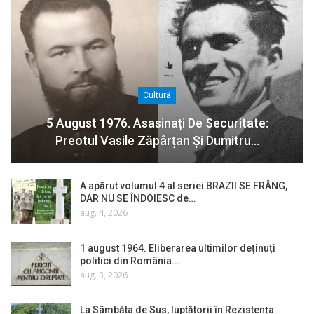
Cultură
5 August 1976. Asasinați De Securitate:
Preotul Vasile Zăpârțan Și Dumitru…
A apărut volumul 4 al seriei BRAZII SE FRÂNG,
DAR NU SE ÎNDOIESC de…
aug. 4, 2026
1 august 1964. Eliberarea ultimilor deținuți
politici din România…
aug. 3, 2026
La Sâmbăta de Sus, luptătorii în Rezistența