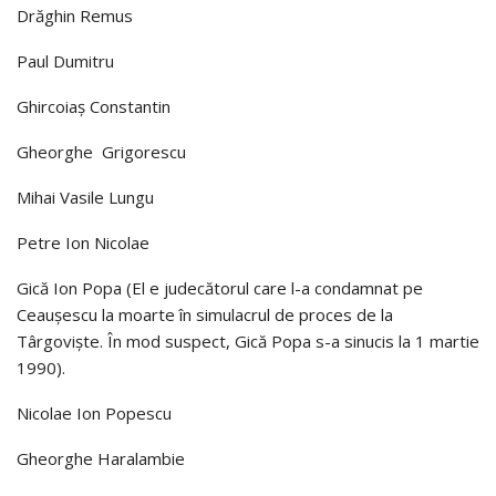
Drăghin Remus
Paul Dumitru
Ghircoiaş Constantin
Gheorghe Grigorescu
Mihai Vasile Lungu
Petre Ion Nicolae
Gică Ion Popa (El e judecătorul care l-a condamnat pe
Ceauşescu la moarte în simulacrul de proces de la
Târgovişte. În mod suspect, Gică Popa s-a sinucis la 1 martie
1990).
Nicolae Ion Popescu
Gheorghe Haralambie