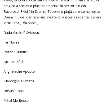
belgian a rămas o placă memorială în sectorul 6 din
Bucureşti. Există în Drumul Taberei o piaţă care se numeşte
Danny Huwe, dar riveranii, neatenţi la istoria recentă, îi spun
locului tot „Răzoare”.)
Radu Vasile Plăviciosu
Ilie Florea
Rotaru Dumitru
Nicolae Bâtlan
Anghelache Apostol
Gheorghe Dumitru
Boştină Ioan
Mihai Mariţescu