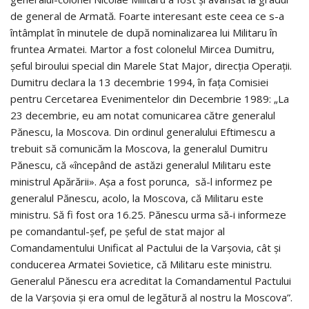
de general de Armată. Foarte interesant este ceea ce s-a
întâmplat în minutele de după nominalizarea lui Militaru în
fruntea Armatei. Martor a fost colonelul Mircea Dumitru,
şeful biroului special din Marele Stat Major, direcţia Operaţii.
Dumitru declara la 13 decembrie 1994, în faţa Comisiei
pentru Cercetarea Evenimentelor din Decembrie 1989: „La
23 decembrie, eu am notat comunicarea către generalul
Pănescu, la Moscova. Din ordinul generalului Eftimescu a
trebuit să comunicăm la Moscova, la generalul Dumitru
Pănescu, că «începând de astăzi generalul Militaru este
ministrul Apărării». Aşa a fost porunca, să-l informez pe
generalul Pănescu, acolo, la Moscova, că Militaru este
ministru. Să fi fost ora 16.25. Pănescu urma să-i informeze
pe comandantul-şef, pe şeful de stat major al
Comandamentului Unificat al Pactului de la Varşovia, cât şi
conducerea Armatei Sovietice, că Militaru este ministru.
Generalul Pănescu era acreditat la Comandamentul Pactului
de la Varşovia şi era omul de legătură al nostru la Moscova”.