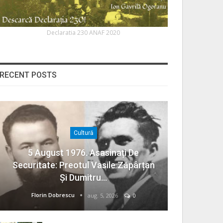
Declaratia 230 ANAF 2020
RECENT POSTS
Cultură
5 August 1976. Asasinați De
Securitate: Preotul Vasile Zăpârțan
Și Dumitru…
Florin Dobrescu
aug. 5, 2026
0