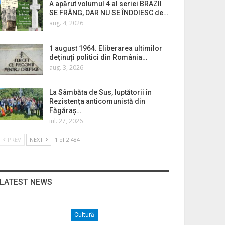
A apărut volumul 4 al seriei BRAZII
SE FRÂNG, DAR NU SE ÎNDOIESC de…
aug. 4, 2026
1 august 1964. Eliberarea ultimilor
deținuți politici din România…
aug. 3, 2026
La Sâmbăta de Sus, luptătorii în
Rezistența anticomunistă din
Făgăraș…
iul. 27, 2026
PREV
NEXT
1 of 2.484
LATEST NEWS
Cultură