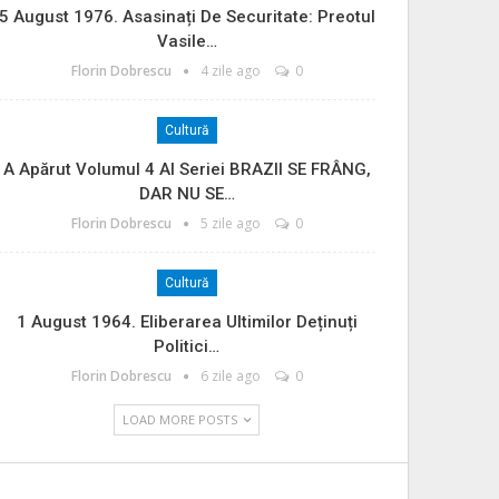
5 August 1976. Asasinați De Securitate: Preotul
Vasile…
Florin Dobrescu
4 zile ago
0
Cultură
A Apărut Volumul 4 Al Seriei BRAZII SE FRÂNG,
DAR NU SE…
Florin Dobrescu
5 zile ago
0
Cultură
1 August 1964. Eliberarea Ultimilor Deținuți
Politici…
Florin Dobrescu
6 zile ago
0
LOAD MORE POSTS