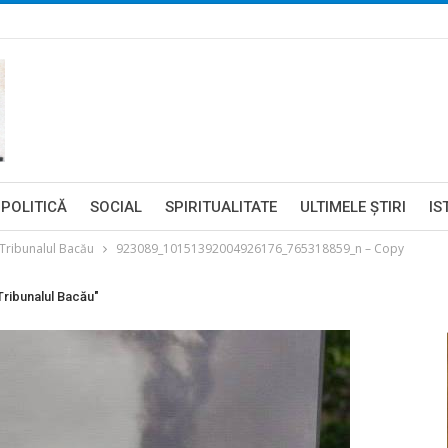
POLITICĂ
SOCIAL
SPIRITUALITATE
ULTIMELE ŞTIRI
IS
 Tribunalul Bacău
923089_10151392004926176_765318859_n – Copy
Tribunalul Bacău"