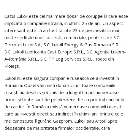
Cazul Lukoil este cel mai mare dosar de corupţie în care este
implicată o companie străină, în ultimii 25 de ani. Un aspect
interesant este că au fost făcute 23 de percheziţii la mai
multe sedii ale unor societăţi comerciale, printre care S.C.
Petrotel Lukoi S.A., S.C. Lukoil Energy & Gas Romania S.R.L.,
S.C. Lukoil Lubricants East Europe S.R.L., S.C. Agenţia Lukom-
A-România S.R.L., S.C. TP Log Services S.R.L., toate din
Ploieşti.
Lukoil nu este singura companie rusească ce a investit în
România. Observăm însă două lucruri: toate companiile
ruseşti au deschis şi închis de-a lungul timpul numeroase
firme, şi toate sunt fie pe pierdere, fie au profitul unui butic
de cartier. În România există numeroase companii ruseşti
care au investit direct sau indirect în ultimii ani, printre cele
mai cunoscute figurând Gazprom, Lukoil sau Artoil. Spre
deosebire de majoritatea firmelor occidentale, care