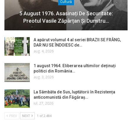
Cultură
5 August 1976. Asasinați De Securitate:
Preotul Vasile Zăpârțan Și Dumitru…
A apărut volumul 4 al seriei BRAZII SE FRÂNG,
DAR NU SE ÎNDOIESC de…
aug. 4, 2026
1 august 1964. Eliberarea ultimilor deținuți
politici din România…
aug. 3, 2026
La Sâmbăta de Sus, luptătorii în Rezistența
anticomunistă din Făgăraș…
iul. 27, 2026
PREV
NEXT
1 of 2.484