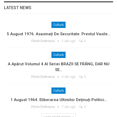
LATEST NEWS
Cultură
5 August 1976. Asasinați De Securitate: Preotul Vasile…
Florin Dobrescu
5 zile ago
0
Cultură
A Apărut Volumul 4 Al Seriei BRAZII SE FRÂNG, DAR NU
SE…
Florin Dobrescu
6 zile ago
0
Cultură
1 August 1964. Eliberarea Ultimilor Deținuți Politici…
Florin Dobrescu
7 zile ago
0
LOAD MORE POSTS