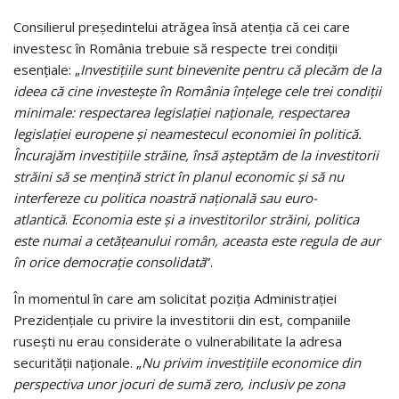
Consilierul preşedintelui atrăgea însă atenţia că cei care
investesc în România trebuie să respecte trei condiţii
esenţiale: „
Investiţiile sunt binevenite pentru că plecăm de la
ideea că cine investeşte în România înţelege cele trei condiţii
minimale: respectarea legislaţiei naţionale, respectarea
legislaţiei europene şi neamestecul economiei în politică.
Încurajăm investiţiile străine, însă aşteptăm de la investitorii
străini să se menţină strict în planul economic şi să nu
interfereze cu politica noastră naţională sau euro-
atlantică
.
Economia este şi a investitorilor străini, politica
este numai a cetăţeanului român, aceasta este regula de aur
în orice democraţie consolidată
”.
În momentul în care am solicitat poziţia Administraţiei
Prezidenţiale cu privire la investitorii din est, companiile
ruseşti nu erau considerate o vulnerabilitate la adresa
securităţii naţionale. „
Nu privim investiţiile economice din
perspectiva unor jocuri de sumă zero, inclusiv pe zona