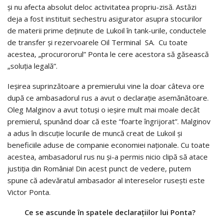
şi nu afecta absolut deloc activitatea propriu-zisă. Astăzi
deja a fost instituit sechestru asigurator asupra stocurilor
de materii prime deţinute de Lukoil în tank-urile, conductele
de transfer şi rezervoarele Oil Terminal SA. Cu toate
acestea, „procurororul” Ponta le cere acestora să găsească
„soluţia legală”.
Ieşirea suprinzătoare a premierului vine la doar câteva ore
după ce ambasadorul rus a avut o declaraţie asemănătoare.
Oleg Malginov a avut totuşi o ieşire mult mai moale decât
premierul, spunând doar că este “foarte îngrijorat”. Malginov
a adus în discuţie locurile de muncă creat de Lukoil şi
beneficiile aduse de companie economiei naţionale. Cu toate
acestea, ambasadorul rus nu şi-a permis nicio clipă să atace
justiţia din România! Din acest punct de vedere, putem
spune că adevăratul ambasador al intereselor ruseşti este
Victor Ponta.
Ce se ascunde în spatele declaraţiilor lui Ponta?