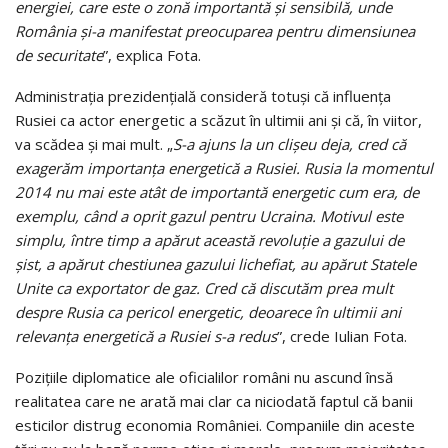
energiei, care este o zonă importantă şi sensibilă, unde
România şi-a manifestat preocuparea pentru dimensiunea
de securitate
”, explica Fota.
Administraţia prezidenţială consideră totuşi că influenţa
Rusiei ca actor energetic a scăzut în ultimii ani şi că, în viitor,
va scădea şi mai mult. „
S-a ajuns la un clişeu deja, cred că
exagerăm importanţa energetică a Rusiei. Rusia la momentul
2014 nu mai este atât de importantă energetic cum era, de
exemplu, când a oprit gazul pentru Ucraina. Motivul este
simplu, între timp a apărut această revoluţie a gazului de
şist, a apărut chestiunea gazului lichefiat, au apărut Statele
Unite ca exportator de gaz. Cred că discutăm prea mult
despre Rusia ca pericol energetic, deoarece în ultimii ani
relevanţa energetică a Rusiei s-a redus
”, crede Iulian Fota.
Poziţiile diplomatice ale oficialilor români nu ascund însă
realitatea care ne arată mai clar ca niciodată faptul că banii
esticilor distrug economia României. Companiile din aceste