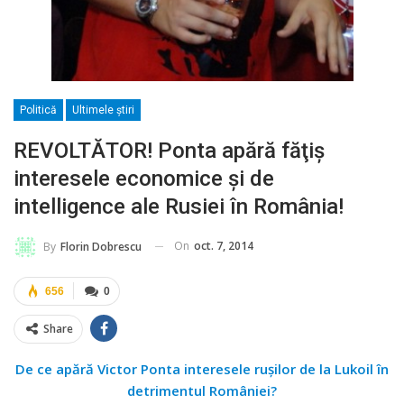
Politică
Ultimele ştiri
REVOLTĂTOR! Ponta apără făţiş
interesele economice şi de
intelligence ale Rusiei în România!
On
oct. 7, 2014
By
Florin Dobrescu
656
0
Share
De ce apără Victor Ponta interesele ruşilor de la Lukoil în
detrimentul României?