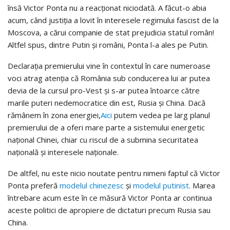
însă Victor Ponta nu a reacţionat niciodată. A făcut-o abia
acum, când justiţia a lovit în interesele regimului fascist de la
Moscova, a cărui companie de stat prejudicia statul român!
Altfel spus, dintre Putin şi români, Ponta l-a ales pe Putin.
Declaraţia premierului vine în contextul în care numeroase
voci atrag atenţia că România sub conducerea lui ar putea
devia de la cursul pro-Vest şi s-ar putea întoarce către
marile puteri nedemocratice din est, Rusia şi China. Dacă
rămânem în zona energiei,
Aici
putem vedea pe larg planul
premierului de a oferi mare parte a sistemului energetic
naţional Chinei, chiar cu riscul de a submina securitatea
naţională şi interesele naţionale.
De altfel, nu este nicio noutate pentru nimeni faptul că Victor
Ponta preferă
modelul chinezesc
şi
modelul putinist
. Marea
întrebare acum este în ce măsură Victor Ponta ar continua
aceste politici de apropiere de dictaturi precum Rusia sau
China.