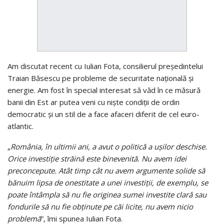
Am discutat recent cu Iulian Fota, consilierul preşedintelui
Traian Băsescu pe probleme de securitate naţională şi
energie. Am fost în special interesat să văd în ce măsură
banii din Est ar putea veni cu nişte condiţii de ordin
democratic şi un stil de a face afaceri diferit de cel euro-
atlantic.
„
România, în ultimii ani, a avut o politică a uşilor deschise.
Orice investiţie străină este binevenită. Nu avem idei
preconcepute. Atât timp cât nu avem argumente solide să
bănuim lipsa de onestitate a unei investiţii, de exemplu, se
poate întâmpla să nu fie originea sumei investite clară sau
fondurile să nu fie obţinute pe căi licite, nu avem nicio
problemă
”, îmi spunea Iulian Fota.