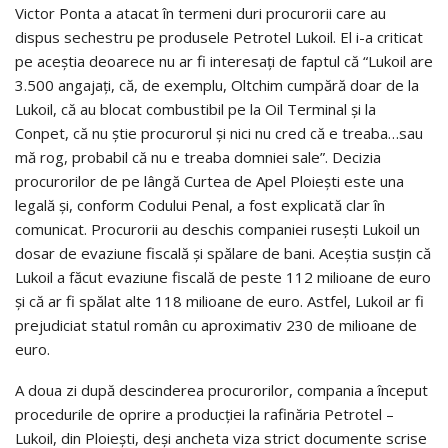
Victor Ponta a atacat în termeni duri procurorii care au
dispus sechestru pe produsele Petrotel Lukoil. El i-a criticat
pe aceştia deoarece nu ar fi interesaţi de faptul că “Lukoil are
3.500 angajaţi, că, de exemplu, Oltchim cumpără doar de la
Lukoil, că au blocat combustibil pe la Oil Terminal şi la
Conpet, că nu ştie procurorul şi nici nu cred că e treaba…sau
mă rog, probabil că nu e treaba domniei sale”. Decizia
procurorilor de pe lângă Curtea de Apel Ploieşti este una
legală şi, conform Codului Penal, a fost explicată clar în
comunicat. Procurorii au deschis companiei ruseşti Lukoil un
dosar de evaziune fiscală şi spălare de bani. Aceştia susţin că
Lukoil a făcut evaziune fiscală de peste 112 milioane de euro
şi că ar fi spălat alte 118 milioane de euro. Astfel, Lukoil ar fi
prejudiciat statul român cu aproximativ 230 de milioane de
euro.
A doua zi după descinderea procurorilor, compania a început
procedurile de oprire a producţiei la rafinăria Petrotel –
Lukoil, din Ploieşti, deşi ancheta viza strict documente scrise