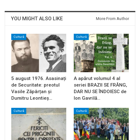
YOU MIGHT ALSO LIKE
More From Author
Cultură
Cultură
5 august 1976. Asasinați
A apărut volumul 4 al
de Securitate: preotul
seriei BRAZII SE FRÂNG,
Vasile Zăpârțan și
DAR NU SE ÎNDOIESC de
Dumitru Leontieș…
Ion Gavrilă…
Cultură
Cultură