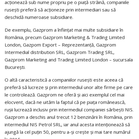
acţionează sub nume propriu pe o piaţă străină, companiile
ruseşti preferă să acţioneze prin intermediari sau să
deschidă numeroase subsidiare.
De exemplu, Gazprom a înfiinţat mai multe subsidiare în
România, precum Gazprom Marketing & Trading Limited
London, Gazpom Export – Reprezentanţă, Gazprom
Intermedial distribution SRL, Gazprom Trading SRL,
Gazprom Marketing and Trading Limited London – sucursala
Bucureşti.
O altă caracteristică a companiilor ruseşti este aceea că
preferă să lucreze şi prin intermediul unor alte firme pe care
le controlează. Gazprom ne oferă şi aici exemplul cel mai
elocvent, dacă ne uităm la faptul că pe piaţa românească,
ruşii lucrează inclusiv prin intermediul companiei sârbeşti NIS.
Gazprom a deschis anul trecut 12 benzinării în România, prin
intermediul NIS Petrol SRL, iar anul acesta intenţionează să
ajungă la cel puţin 50, pentru a-şi creşte şi mai tare numărul