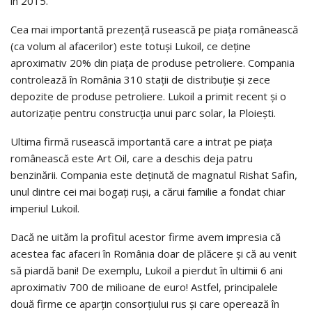
în 2015.
Cea mai importantă prezenţă rusească pe piaţa românească
(ca volum al afacerilor) este totuşi Lukoil, ce deţine
aproximativ 20% din piaţa de produse petroliere. Compania
controlează în România 310 staţii de distribuţie şi zece
depozite de produse petroliere. Lukoil a primit recent şi o
autorizaţie pentru construcţia unui parc solar, la Ploieşti.
Ultima firmă rusească importantă care a intrat pe piaţa
românească este Art Oil, care a deschis deja patru
benzinării. Compania este deţinută de magnatul Rishat Safin,
unul dintre cei mai bogaţi ruşi, a cărui familie a fondat chiar
imperiul Lukoil.
Dacă ne uităm la profitul acestor firme avem impresia că
acestea fac afaceri în România doar de plăcere şi că au venit
să piardă bani! De exemplu, Lukoil a pierdut în ultimii 6 ani
aproximativ 700 de milioane de euro! Astfel, principalele
două firme ce aparţin consorţiului rus şi care operează în