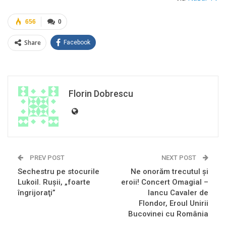
656
0
Share
Facebook
Florin Dobrescu
PREV POST
NEXT POST
Sechestru pe stocurile
Ne onorăm trecutul și
Lukoil. Rușii, „foarte
eroii! Concert Omagial –
îngrijoraţi”
Iancu Cavaler de
Flondor, Eroul Unirii
Bucovinei cu România