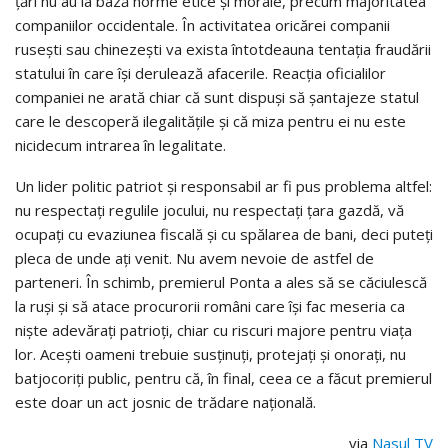
ţări nu au la bază norme etice şi morale, precum majoritatea
companiilor occidentale. În activitatea oricărei companii
ruseşti sau chinezeşti va exista întotdeauna tentaţia fraudării
statului în care îşi derulează afacerile. Reacţia oficialilor
companiei ne arată chiar că sunt dispuşi să şantajeze statul
care le descoperă ilegalităţile şi că miza pentru ei nu este
nicidecum intrarea în legalitate.
Un lider politic patriot şi responsabil ar fi pus problema altfel:
nu respectaţi regulile jocului, nu respectaţi ţara gazdă, vă
ocupaţi cu evaziunea fiscală şi cu spălarea de bani, deci puteţi
pleca de unde aţi venit. Nu avem nevoie de astfel de
parteneri. În schimb, premierul Ponta a ales să se căciulescă
la ruşi şi să atace procurorii români care îşi fac meseria ca
nişte adevăraţi patrioţi, chiar cu riscuri majore pentru viaţa
lor. Aceşti oameni trebuie susţinuţi, protejaţi şi onoraţi, nu
batjocoriţi public, pentru că, în final, ceea ce a făcut premierul
este doar un act josnic de trădare naţională.
via
Nasul TV