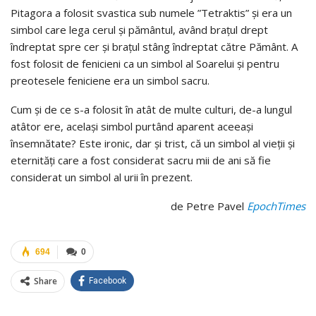
Pitagora a folosit svastica sub numele ”Tetraktis” şi era un
simbol care lega cerul şi pământul, având braţul drept
îndreptat spre cer şi braţul stâng îndreptat către Pământ. A
fost folosit de fenicieni ca un simbol al Soarelui şi pentru
preotesele feniciene era un simbol sacru.
Cum şi de ce s-a folosit în atât de multe culturi, de-a lungul
atâtor ere, acelaşi simbol purtând aparent aceeaşi
însemnătate? Este ironic, dar şi trist, că un simbol al vieţii şi
eternităţi care a fost considerat sacru mii de ani să fie
considerat un simbol al urii în prezent.
de Petre Pavel
EpochTimes
694
0
Share
Facebook