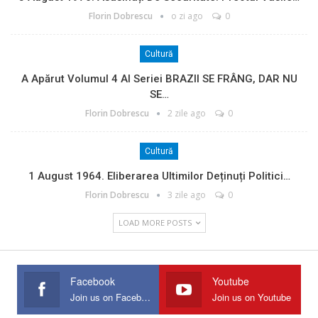
Florin Dobrescu
o zi ago
0
Cultură
A Apărut Volumul 4 Al Seriei BRAZII SE FRÂNG, DAR NU
SE…
Florin Dobrescu
2 zile ago
0
Cultură
1 August 1964. Eliberarea Ultimilor Deținuți Politici…
Florin Dobrescu
3 zile ago
0
LOAD MORE POSTS
Facebook
Youtube
Join us on Facebook
Join us on Youtube