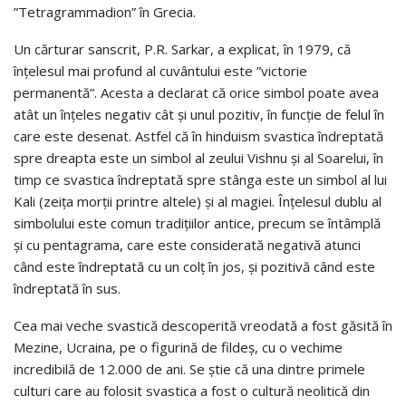
”Tetragrammadion” în Grecia.
Un cărturar sanscrit, P.R. Sarkar, a explicat, în 1979, că
înţelesul mai profund al cuvântului este ”victorie
permanentă”. Acesta a declarat că orice simbol poate avea
atât un înţeles negativ cât şi unul pozitiv, în funcţie de felul în
care este desenat. Astfel că în hinduism svastica îndreptată
spre dreapta este un simbol al zeului Vishnu şi al Soarelui, în
timp ce svastica îndreptată spre stânga este un simbol al lui
Kali (zeiţa morţii printre altele) şi al magiei. Înţelesul dublu al
simbolului este comun tradiţiilor antice, precum se întâmplă
şi cu pentagrama, care este considerată negativă atunci
când este îndreptată cu un colţ în jos, şi pozitivă când este
îndreptată în sus.
Cea mai veche svastică descoperită vreodată a fost găsită în
Mezine, Ucraina, pe o figurină de fildeş, cu o vechime
incredibilă de 12.000 de ani. Se ştie că una dintre primele
culturi care au folosit svastica a fost o cultură neolitică din