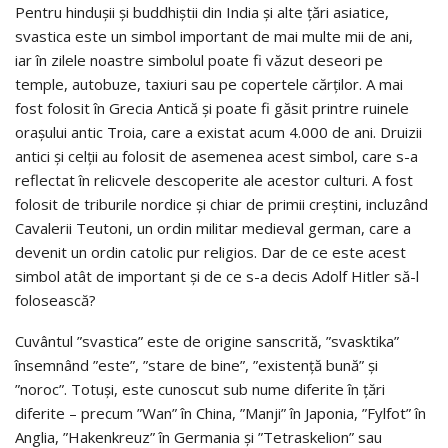
Pentru hinduşii şi buddhiştii din India şi alte ţări asiatice,
svastica este un simbol important de mai multe mii de ani,
iar în zilele noastre simbolul poate fi văzut deseori pe
temple, autobuze, taxiuri sau pe copertele cărţilor. A mai
fost folosit în Grecia Antică şi poate fi găsit printre ruinele
oraşului antic Troia, care a existat acum 4.000 de ani. Druizii
antici şi celţii au folosit de asemenea acest simbol, care s-a
reflectat în relicvele descoperite ale acestor culturi. A fost
folosit de triburile nordice şi chiar de primii creştini, incluzând
Cavalerii Teutoni, un ordin militar medieval german, care a
devenit un ordin catolic pur religios. Dar de ce este acest
simbol atât de important şi de ce s-a decis Adolf Hitler să-l
folosească?
Cuvântul ”svastica” este de origine sanscrită, ”svasktika”
însemnând ”este”, ”stare de bine”, ”existenţă bună” şi
”noroc”. Totuşi, este cunoscut sub nume diferite în ţări
diferite – precum ”Wan” în China, ”Manji” în Japonia, ”Fylfot” în
Anglia, ”Hakenkreuz” în Germania şi ”Tetraskelion” sau