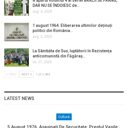
A apărut volumul 4 al seriei BRAZII SE FRÂNG,
DAR NU SE ÎNDOIESC de…
aug. 4, 2026
1 august 1964. Eliberarea ultimilor deținuți
politici din România…
aug. 3, 2026
La Sâmbăta de Sus, luptătorii în Rezistența
anticomunistă din Făgăraș…
iul. 27, 2026
PREV
NEXT
1 of 2.484
LATEST NEWS
Cultură
5 August 1976. Asasinați De Securitate: Preotul Vasile…