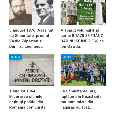
5 august 1976. Asasinați
A apărut volumul 4 al
de Securitate: preotul
seriei BRAZII SE FRÂNG,
Vasile Zăpârțan și
DAR NU SE ÎNDOIESC de
Dumitru Leontieș…
Ion Gavrilă…
Cultură
Cultură
1 august 1964.
La Sâmbăta de Sus,
Eliberarea ultimilor
luptătorii în Rezistența
deținuți politici din
anticomunistă din
România comunistă
Făgăraș au fost…