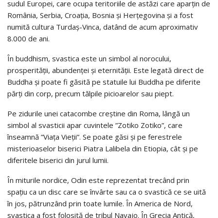
sudul Europei, care ocupa teritoriile de astăzi care aparţin de
România, Serbia, Croaţia, Bosnia şi Herţegovina şi a fost
numită cultura Turdaş-Vinca, datând de acum aproximativ
8.000 de ani.
În buddhism, svastica este un simbol al norocului,
prosperităţii, abundenţei şi eternităţii. Este legată direct de
Buddha şi poate fi găsită pe statuile lui Buddha pe diferite
părţi din corp, precum tălpile picioarelor sau piept.
Pe zidurile unei catacombe creştine din Roma, lângă un
simbol al svasticii apar cuvintele ”Zotiko Zotiko”, care
înseamnă ”Viaţa Vieţii”. Se poate găsi şi pe ferestrele
misterioaselor biserici Piatra Lalibela din Etiopia, cât şi pe
diferitele biserici din jurul lumii.
În miturile nordice, Odin este reprezentat trecând prin
spaţiu ca un disc care se învârte sau ca o svastică ce se uită
în jos, pătrunzând prin toate lumile. În America de Nord,
svastica a fost folosită de tribul Navajo. În Grecia Antică,