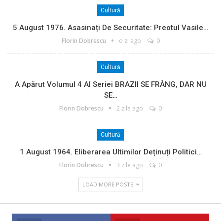
Cultură
5 August 1976. Asasinați De Securitate: Preotul Vasile…
Florin Dobrescu
o zi ago
0
Cultură
A Apărut Volumul 4 Al Seriei BRAZII SE FRÂNG, DAR NU
SE…
Florin Dobrescu
2 zile ago
0
Cultură
1 August 1964. Eliberarea Ultimilor Deținuți Politici…
Florin Dobrescu
3 zile ago
0
LOAD MORE POSTS