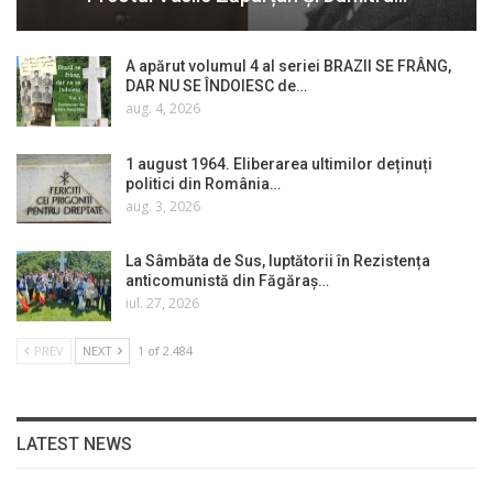
A apărut volumul 4 al seriei BRAZII SE FRÂNG,
DAR NU SE ÎNDOIESC de…
aug. 4, 2026
1 august 1964. Eliberarea ultimilor deținuți
politici din România…
aug. 3, 2026
La Sâmbăta de Sus, luptătorii în Rezistența
anticomunistă din Făgăraș…
iul. 27, 2026
PREV
NEXT
1 of 2.484
LATEST NEWS