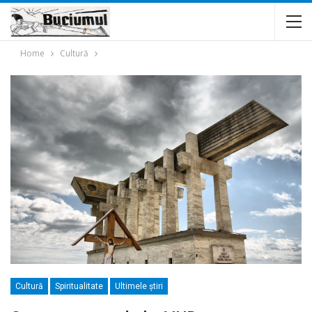
Home
Cultură
Cultură
Spiritualitate
Ultimele ştiri