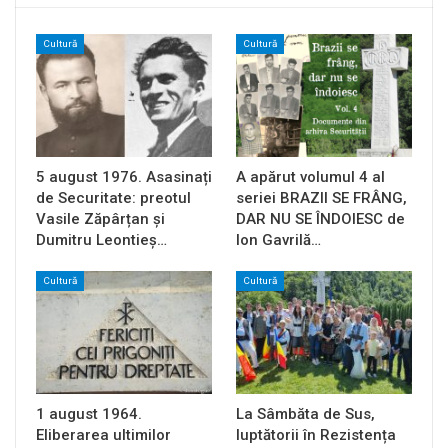
Cultură
Cultură
5 august 1976. Asasinați
A apărut volumul 4 al
de Securitate: preotul
seriei BRAZII SE FRÂNG,
Vasile Zăpârțan și
DAR NU SE ÎNDOIESC de
Dumitru Leontieș…
Ion Gavrilă…
Cultură
Cultură
1 august 1964.
La Sâmbăta de Sus,
Eliberarea ultimilor
luptătorii în Rezistența