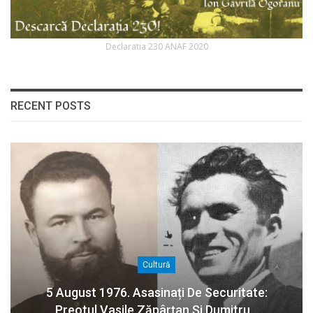
Declaratia 230 ANAF 2020
RECENT POSTS
Cultură
5 August 1976. Asasinați De Securitate:
Preotul Vasile Zăpârțan Și Dumitru…