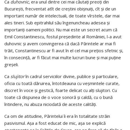
Ca
duhovnic
, era unul dintre cei mai căutaţi preoţi din
Bucureşti, frecventat atît de creştini obişnuiţi, cît şi de un
important număr de intelectuali, de toate vîrstele, dar mai
ales tineri. Sub epitrahilul său îngenuncheau adesea şi
importanţi oameni politici. Nu mai este un secret acum că
Emil Constantinescu, fostul preşedinte al României, l-a avut
duhovnic şi avem convingerea că dacă Părintele ar mai fi
trăit, Constantinescu ar fi avut în el cel mai preţios sfetnic şi,
în consecinţă, ar fi făcut mai multe lucruri bune şi mai puţine
greşeli.
Ca
slujitor
în cadrul serviciilor divine, publice şi particulare,
oficia cu toată dăruirea, întotdeauna cu veşmintele curate,
discret în voce şi gestică, foarte delicat cu alţi slujitori. Cu
toate că dispunea de o voce sonoră şi caldă, cu o bună
întindere, nu abuza niciodată de aceste calităţi.
Ca om de atitudine, Părintelui îi era în totalitate străin
pasivismul. Aşa a fost educat de mic, aşa se explică
apartenenţa sa la Frăţiile de Cruce, aşa se face că de tînăr a