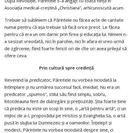
După Revoluţie, Părintele s-a angajt cu toată fiinţa în
Asociaţia medical-creştină „Christiana”, arhicunoscută acum.
Trebuie să subliniem că Părintele nu făcea acte de caritate
numai pentru că aşa trebuie să facă orice preot. Le făcea
pentru că era un om darnic prin firea şi educaţia lui. Nimeni n-
a sesizat vreodată, nici în parohie, nici în afara ei vreo urmă
de zgîrcenie, fiind foarte fericit ori de cîte ori avea prilejul să
ofere ceva.
Prin cultură spre credinţă
Revenind la
predicator
, Părintele nu vorbea niciodată la
întîmplare şi nu urmărea succesul facil, imediat. Nu era un
predicator „spumos”, stilul său fiind simplu, sobru,
întotdeauna ferit de dulcegării şi preţiozităţi. Ştia foarte bine
că predica nu este un scop în sine, o „artă pentru artă”, ci un
mijloc de a-L propovădui pe Hristos şi Evanghelia Sa, o artă
pusă în slujba lui Dumnezeu şi a oamenilor. Înţelept şi
modest, Părintele nu vorbea niciodată despre sine, ci