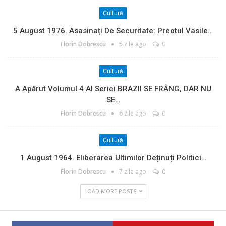
Cultură
5 August 1976. Asasinați De Securitate: Preotul Vasile…
Florin Dobrescu
5 zile ago
0
Cultură
A Apărut Volumul 4 Al Seriei BRAZII SE FRÂNG, DAR NU
SE…
Florin Dobrescu
6 zile ago
0
Cultură
1 August 1964. Eliberarea Ultimilor Deținuți Politici…
Florin Dobrescu
7 zile ago
0
LOAD MORE POSTS