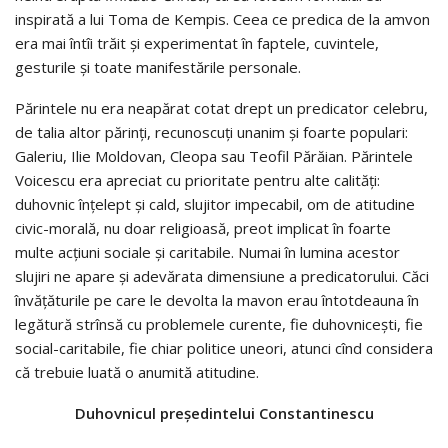
inspirată a lui Toma de Kempis. Ceea ce predica de la amvon
era mai întîi trăit şi experimentat în faptele, cuvintele,
gesturile şi toate manifestările personale.
Părintele nu era neapărat cotat drept un predicator celebru,
de talia altor părinţi, recunoscuţi unanim şi foarte populari:
Galeriu, Ilie Moldovan, Cleopa sau Teofil Părăian. Părintele
Voicescu era apreciat cu prioritate pentru alte calităţi:
duhovnic înţelept şi cald, slujitor impecabil, om de atitudine
civic-morală, nu doar religioasă, preot implicat în foarte
multe acţiuni sociale şi caritabile. Numai în lumina acestor
slujiri ne apare şi adevărata dimensiune a predicatorului. Căci
învăţăturile pe care le devolta la mavon erau întotdeauna în
legătură strînsă cu problemele curente, fie duhovniceşti, fie
social-caritabile, fie chiar politice uneori, atunci cînd considera
că trebuie luată o anumită atitudine.
Duhovnicul preşedintelui Constantinescu