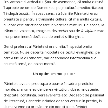
ÎPS Antonie al Ardealului. Ştia, de asemenea, că multa cultură
îl apropie pe om de Dumnezeu, puţin cultură (mediocritatea)
îl îndepărtează… În acest sens, strădaniile Părintelui erau
orientate şi pentru a transmite cultură, cît mai multă cultură,
nu doar cele strict necesare în vederea mîntuirii. De aceea, la
Părintele Voicescu, imaginea de
catehet
sau de
învăţător
este
mai proeminentă decît cea de omilet şi liturghist.
Genul preferat al Părintelui era omilia, în special omilia
tematică. Nu se depărta niciodată de textul evanghelic, pe
care-l tîlcuia cu răbdare, dar desprindea întotdeauna şi o
anumită temă, de obicei morală.
Un optimism molipsitor
Părintele avea o preocupare aparte în cadrul predicilor
morale, şi anume evidenţierea virtuţilor: iubire, milostenie,
dreptate, conştiinţă, perseverenţă etc. Deosebit de pasionat
de literatură, Părintele includea deseori versuri în predici, în
ultima vreme cu precădere din poezii ale suferinţei