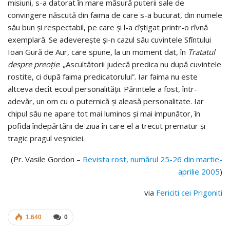
misiuni, s-a datorat în mare măsură puterii sale de
convingere născută din faima de care s-a bucurat, din numele
său bun şi respectabil, pe care şi l-a cîştigat printr-o rîvnă
exemplară. Se adevereşte şi-n cazul său cuvintele Sfîntului
Ioan Gură de Aur, care spune, la un moment dat, în
Tratatul
despre preoţie
: „Ascultătorii judecă predica nu după cuvintele
rostite, ci după faima predicatorului”. Iar faima nu este
altceva decît ecoul personalităţii. Părintele a fost, într-
adevăr, un om cu o puternică şi aleasă personalitate. Iar
chipul său ne apare tot mai luminos şi mai impunător, în
pofida îndepărtării de ziua în care el a trecut prematur şi
tragic pragul veşniciei.
(Pr. Vasile Gordon –
Revista rost, numărul 25-26 din martie-
aprilie 2005
)
via
Fericiti cei Prigoniti
1.640
0