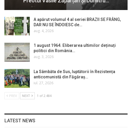
Preotul Vasile Zăpârțan Și Dumitru…
A apărut volumul 4 al seriei BRAZII SE FRÂNG,
DAR NU SE ÎNDOIESC de…
aug. 4, 2026
1 august 1964. Eliberarea ultimilor deținuți
politici din România…
aug. 3, 2026
La Sâmbăta de Sus, luptătorii în Rezistența
anticomunistă din Făgăraș…
iul. 27, 2026
PREV
NEXT
1 of 2.484
LATEST NEWS