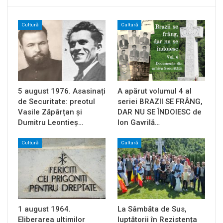
Cultură
Cultură
5 august 1976. Asasinați
A apărut volumul 4 al
de Securitate: preotul
seriei BRAZII SE FRÂNG,
Vasile Zăpârțan și
DAR NU SE ÎNDOIESC de
Dumitru Leontieș…
Ion Gavrilă…
Cultură
Cultură
1 august 1964.
La Sâmbăta de Sus,
Eliberarea ultimilor
luptătorii în Rezistența