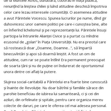
de la Muntele Athos, bunăoară, coborau în viaţa publică,
renunţînd la liniştea chiliei şi luînd atitudine deschisă împotriva
celor care lezau interesele comunităţii. O asemenea atitudine
a avut Părintele Voicescu. Spunea lucrurilor pe nume, dînd gir
duhovnicesc unor oameni politici pe care-i cunoştea bine, alte
ori înfierînd lichelismul şi pe reprezentanţii lui. Părintele însuşi
participa la întrunirile Alianţei Civice şi a purtat cu mîndrie
ecusonul de „golan” în Piaţa Universităţii. Nu era preotul care
să rostească doar „Doamne, Doamne…”, să împartă
binecuvîntări şi apoi să doarmă liniştit. A fost un om de
atitudine, cum rar se poate întîlni! Era permanent preocupat
de soarta ţării şi nu de puţine ori îndurerat de oportunismul
unora dintre cei aflaţi la putere.
Slujirea social-caritabilă a Părintelui era foarte bine cunoscută
şi înainte de Revoluţie. Nu doar bătrînii şi familiile sărace din
parohie beneficiau de iubirea lui samariteană, ci şi cei din
aziluri, din orfelinate şi spitale, pentru care organiza mereu
colecte de daruri, pe care le oferea cel mai adesea personal.