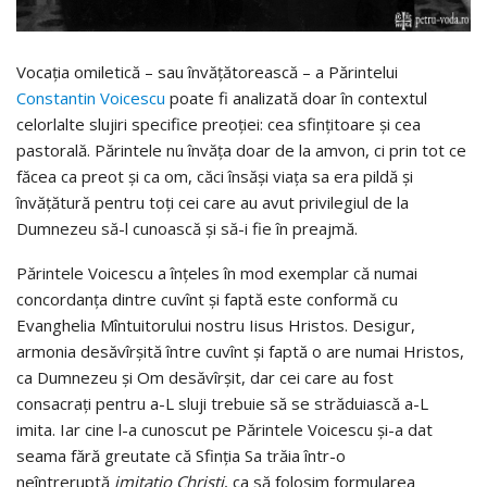
Vocaţia omiletică – sau învăţătorească – a Părintelui
Constantin Voicescu
poate fi analizată doar în contextul
celorlalte slujiri specifice preoţiei: cea sfinţitoare şi cea
pastorală. Părintele nu învăţa doar de la amvon, ci prin tot ce
făcea ca preot şi ca om, căci însăşi viaţa sa era pildă şi
învăţătură pentru toţi cei care au avut privilegiul de la
Dumnezeu să-l cunoască şi să-i fie în preajmă.
Părintele Voicescu a înţeles în mod exemplar că numai
concordanţa dintre cuvînt şi faptă este conformă cu
Evanghelia Mîntuitorului nostru Iisus Hristos. Desigur,
armonia desăvîrşită între cuvînt şi faptă o are numai Hristos,
ca Dumnezeu şi Om desăvîrşit, dar cei care au fost
consacraţi pentru a-L sluji trebuie să se străduiască a-L
imita. Iar cine l-a cunoscut pe Părintele Voicescu şi-a dat
seama fără greutate că Sfinţia Sa trăia într-o
neîntreruptă
imitatio Christi
, ca să folosim formularea