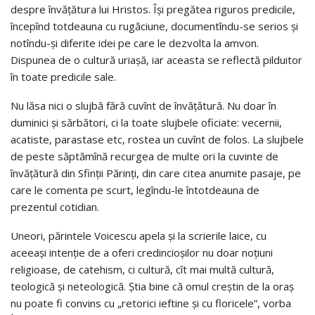
despre învăţătura lui Hristos. Îşi pregătea riguros predicile,
începînd totdeauna cu rugăciune, documentîndu-se serios şi
notîndu-şi diferite idei pe care le dezvolta la amvon.
Dispunea de o cultură uriaşă, iar aceasta se reflectă pilduitor
în toate predicile sale.
Nu lăsa nici o slujbă fără cuvînt de învăţătură. Nu doar în
duminici şi sărbători, ci la toate slujbele oficiate: vecernii,
acatiste, parastase etc, rostea un cuvînt de folos. La slujbele
de peste săptămînă recurgea de multe ori la cuvinte de
învăţătură din Sfinţii Părinţi, din care citea anumite pasaje, pe
care le comenta pe scurt, legîndu-le întotdeauna de
prezentul cotidian.
Uneori, părintele Voicescu apela şi la scrierile laice, cu
aceeaşi intenţie de a oferi credincioşilor nu doar noţiuni
religioase, de catehism, ci cultură, cît mai multă cultură,
teologică şi neteologică. Ştia bine că omul creştin de la oraş
nu poate fi convins cu „retorici ieftine şi cu floricele”, vorba