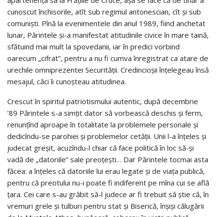
cunoscut închisorile, atît sub regimul antonescian, cît şi sub
comunişti. Pînă la evenimentele din anul 1989, fiind anchetat
lunar, Părintele şi-a manifestat atitudinile civice în mare taină,
sfătuind mai mult la spovedanii, iar în predici vorbind
oarecum „cifrat”, pentru a nu fi cumva înregistrat ca atare de
urechile omniprezentei Securităţii. Credincioşii înţelegeau însă
mesajul, căci îi cunoşteau atitudinea.
Crescut în spiritul patriotismului autentic, după decembrie
’89 Părintele s-a simţit dator să vorbească deschis şi ferm,
renunţînd aproape în totalitate la problemele personale şi
dedicîndu-se parohiei şi problemelor cetăţii. Unii l-a înţeles şi
judecat greşit, acuzîndu-l chiar că face politică în loc să-şi
vadă de „datoriile” sale preoţeşti… Dar Părintele tocmai asta
făcea: a înţeles că datoriile lui erau legate şi de viaţa publică,
pentru că preotului nu-i poate fi indiferent pe mîna cui se află
ţara. Cei care s-au grăbit să-l judece ar fi trebuit să ştie că, în
vremuri grele şi tulburi pentru stat şi Biserică, înşişi călugării