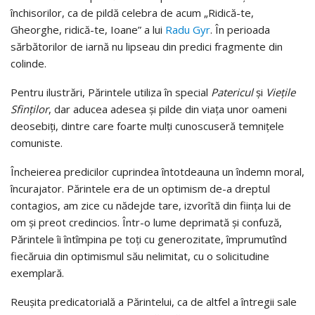
închisorilor, ca de pildă celebra de acum „Ridică-te,
Gheorghe, ridică-te, Ioane” a lui
Radu Gyr
. În perioada
sărbătorilor de iarnă nu lipseau din predici fragmente din
colinde.
Pentru ilustrări, Părintele utiliza în special
Patericul
şi
Vieţile
Sfinţilor
, dar aducea adesea şi pilde din viaţa unor oameni
deosebiţi, dintre care foarte mulţi cunoscuseră temniţele
comuniste.
Încheierea predicilor cuprindea întotdeauna un îndemn moral,
încurajator. Părintele era de un optimism de-a dreptul
contagios, am zice cu nădejde tare, izvorîtă din fiinţa lui de
om şi preot credincios. Într-o lume deprimată şi confuză,
Părintele îi întîmpina pe toţi cu generozitate, împrumutînd
fiecăruia din optimismul său nelimitat, cu o solicitudine
exemplară.
Reuşita predicatorială a Părintelui, ca de altfel a întregii sale