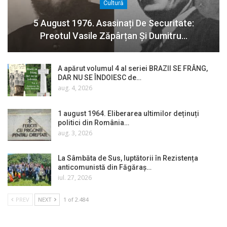
Cultură
5 August 1976. Asasinați De Securitate:
Preotul Vasile Zăpârțan Și Dumitru…
A apărut volumul 4 al seriei BRAZII SE FRÂNG,
DAR NU SE ÎNDOIESC de…
aug. 4, 2026
1 august 1964. Eliberarea ultimilor deținuți
politici din România…
aug. 3, 2026
La Sâmbăta de Sus, luptătorii în Rezistența
anticomunistă din Făgăraș…
iul. 27, 2026
PREV
NEXT
1 of 2.484