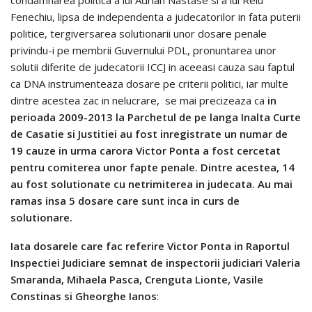
Fenechiu, lipsa de independenta a judecatorilor in fata puterii
politice, tergiversarea solutionarii unor dosare penale
privindu-i pe membrii Guvernului PDL, pronuntarea unor
solutii diferite de judecatorii ICCJ in aceeasi cauza sau faptul
ca DNA instrumenteaza dosare pe criterii politici, iar multe
dintre acestea zac in nelucrare, se mai precizeaza ca
in
perioada 2009-2013 la Parchetul de pe langa Inalta Curte
de Casatie si Justitiei au fost inregistrate un numar de
19 cauze in urma carora Victor Ponta a fost cercetat
pentru comiterea unor fapte penale. Dintre acestea, 14
au fost solutionate cu netrimiterea in judecata. Au mai
ramas insa 5 dosare care sunt inca in curs de
solutionare.
Iata dosarele care fac referire Victor Ponta in Raportul
Inspectiei Judiciare semnat de inspectorii judiciari Valeria
Smaranda, Mihaela Pasca, Crenguta Lionte, Vasile
Constinas si Gheorghe Ianos
: