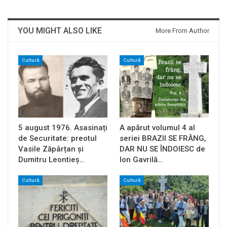
YOU MIGHT ALSO LIKE
More From Author
Cultură
Cultură
5 august 1976. Asasinați
A apărut volumul 4 al
de Securitate: preotul
seriei BRAZII SE FRÂNG,
Vasile Zăpârțan și
DAR NU SE ÎNDOIESC de
Dumitru Leontieș…
Ion Gavrilă…
Cultură
Cultură