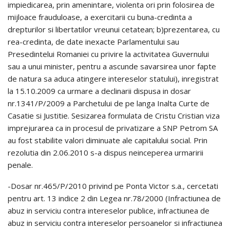
impiedicarea, prin amenintare, violenta ori prin folosirea de
mijloace frauduloase, a exercitarii cu buna-credinta a
drepturilor si libertatilor vreunui cetatean; b)prezentarea, cu
rea-credinta, de date inexacte Parlamentului sau
Presedintelui Romaniei cu privire la activitatea Guvernului
sau a unui minister, pentru a ascunde savarsirea unor fapte
de natura sa aduca atingere intereselor statului), inregistrat
la 15.10.2009 ca urmare a declinarii dispusa in dosar
nr.1341/P/2009 a Parchetului de pe langa Inalta Curte de
Casatie si Justitie. Sesizarea formulata de Cristu Cristian viza
imprejurarea ca in procesul de privatizare a SNP Petrom SA
au fost stabilite valori diminuate ale capitalului social. Prin
rezolutia din 2.06.2010 s-a dispus neinceperea urmaririi
penale.
-Dosar nr.465/P/2010 privind pe Ponta Victor s.a., cercetati
pentru art. 13 indice 2 din Legea nr.78/2000 (Infractiunea de
abuz in serviciu contra intereselor publice, infractiunea de
abuz in serviciu contra intereselor persoanelor si infractiunea