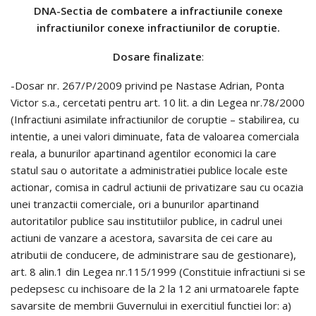
DNA-Sectia de combatere a infractiunile conexe
infractiunilor conexe infractiunilor de coruptie.
Dosare finalizate
:
-Dosar nr. 267/P/2009 privind pe Nastase Adrian, Ponta
Victor s.a., cercetati pentru art. 10 lit. a din Legea nr.78/2000
(Infractiuni asimilate infractiunilor de coruptie – stabilirea, cu
intentie, a unei valori diminuate, fata de valoarea comerciala
reala, a bunurilor apartinand agentilor economici la care
statul sau o autoritate a administratiei publice locale este
actionar, comisa in cadrul actiunii de privatizare sau cu ocazia
unei tranzactii comerciale, ori a bunurilor apartinand
autoritatilor publice sau institutiilor publice, in cadrul unei
actiuni de vanzare a acestora, savarsita de cei care au
atributii de conducere, de administrare sau de gestionare),
art. 8 alin.1 din Legea nr.115/1999 (Constituie infractiuni si se
pedepsesc cu inchisoare de la 2 la 12 ani urmatoarele fapte
savarsite de membrii Guvernului in exercitiul functiei lor: a)