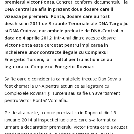
premierul Victor Ponta
. Concret, conform documentului
, la
DNA central se afla in prezent doua dosare care il
vizeaza pe premierul Ponta, dosare care au fost
deschise in 2011 de Birourile Terioriale ale DNA Targu Jiu
si DNA Craiova, dar ambele preluate de DNA-Central in
data de 4 aprilie 2012
. Intr-unul dintre aceste dosare
Victor Ponta este cercetat pentru implicarea in
incheierea unor contracte ilegale cu Complexul
Energetic Turceni, iar in altul pentru actiuni ce au
legatura cu Complexul Energetic Rovinari
.
Sa fie oare o coincidenta ca mai zilele trecute Dan Sova a
fost chemat la DNA pentru actiuni ce au legatura cu
Complexele Rovinari şi Turceni sau sa fie un avertisment
pentru Victor Ponta? Vom afla…
Pe de alta parte, trebuie precizat ca in Raportul din 15
ianuarie 2014 al Inspectiei Judiciare, care s-a format ca
urmare a declaratiilor premierului Victor Ponta care a acuzat
condamnarea politica a lui Adrian Nastase si a lui Relu