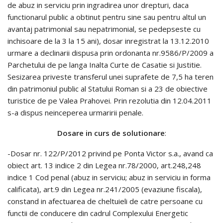
de abuz in serviciu prin ingradirea unor drepturi, daca
functionarul public a obtinut pentru sine sau pentru altul un
avantaj patrimonial sau nepatrimonial, se pedepseste cu
inchisoare de la 3 la 15 ani), dosar inregistrat la 13.12.2010
urmare a declinarii dispusa prin ordonanta nr.9586/P/2009 a
Parchetului de pe langa Inalta Curte de Casatie si Justitie.
Sesizarea priveste transferul unei suprafete de 7,5 ha teren
din patrimoniul public al Statului Roman si a 23 de obiective
turistice de pe Valea Prahovei. Prin rezolutia din 12.04.2011
s-a dispus neinceperea urmaririi penale.
Dosare in curs de solutionare
:
-Dosar nr. 122/P/2012 privind pe Ponta Victor s.a., avand ca
obiect art. 13 indice 2 din Legea nr.78/2000, art.248,248
indice 1 Cod penal (abuz in serviciu; abuz in serviciu in forma
calificata), art.9 din Legea nr.241/2005 (evaziune fiscala),
constand in afectuarea de cheltuieli de catre persoane cu
functii de conducere din cadrul Complexului Energetic