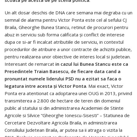
Un alt dosar deschis de DNA care semana mai degraba cu un
semnal de alarma pentru Victor Ponta este cel al sefului CJ
Braila, Gheorghe Bunea Stancu, retinut de procurori pentru
abuz in serviciu sub forma calificata şi conflict de interese
dupa ce si-ar fi incalcat atributiile de serviciu, in contextul
procedurilor de atribuire a unor contracte de achizitii publice,
pentru realizarea unor obiective de interes local si judetean.
Interesant de remarcat
in cazul lui Bunea Stancu este ca
Presedintele Traian Basescu, de fiecare data cand a
pronuntat numele liderului PSD nu a ezitat sa faca o
legatura intre acesta şi Victor Ponta
. Mai exact, Victor
Ponta era atentionat ca adoptarea unei OUG in 2013, privind
transmiterea a 2.800 de hectare de teren din domeniul
public al statului si din administrarea Academiei de Stiinte
Agricole si Silvice “Gheorghe Ionescu-Sisesti” – Statiunea de
Cercetare Dezvoltare Agricola Braila, in administrarea
Consiliului Judetean Braila, ar putea sa ii atraga o vizita la