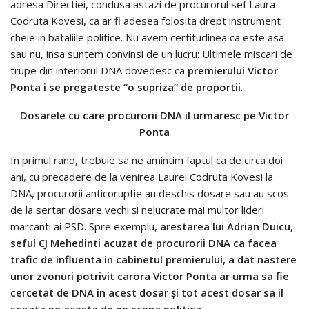
adresa Directiei, condusa astazi de procurorul sef Laura
Codruta Kovesi, ca ar fi adesea folosita drept instrument
cheie in bataliile politice. Nu avem certitudinea ca este asa
sau nu, insa suntem convinsi de un lucru: Ultimele miscari de
trupe din interiorul DNA dovedesc ca
premierului Victor
Ponta i se pregateste “o supriza” de proportii
.
Dosarele cu care procurorii DNA il urmaresc pe Victor
Ponta
In primul rand, trebuie sa ne amintim faptul ca de circa doi
ani, cu precadere de la venirea Laurei Codruta Kovesi la
DNA, procurorii anticoruptie au deschis dosare sau au scos
de la sertar dosare vechi şi nelucrate mai multor lideri
marcanti ai PSD. Spre exemplu,
arestarea lui Adrian Duicu,
seful CJ Mehedinti acuzat de procurorii DNA ca facea
trafic de influenta in cabinetul premierului, a dat nastere
unor zvonuri potrivit carora Victor Ponta ar urma sa fie
cercetat de DNA in acest dosar şi tot acest dosar sa il
scoata pe acesta de pe scena politica
.