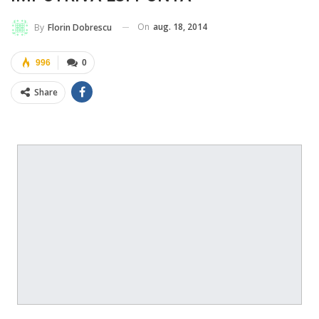
On
aug. 18, 2014
By
Florin Dobrescu
996
0
Share