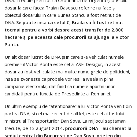
DNA. Trebuie precizat ca Ordonanta de Urgenta şi posibilul
dosar la care facea Traian Basescu referire nu face şi
obiectul dosarului in care Bunea Stancu a fost retinut de
DNA.
Se poate insa ca seful CJ Braila sa fi fost retinut
tocmai pentru a vorbi despre acest transfer de 2.800
hectare şi pe aceasta cale procurorii sa ajunga la Victor
Ponta
.
Un alt dosar lucrat de DNA şi in care s-a vehiculat numele
premierul Victor Ponta este cel al ASF. Desigur, in acest
dosar au fost vehiculate mai multe nume grele de politicieni,
insa se zvoneste ca probele vor iesi la iveala in plina
campanie electorala, dat fiind ca numele apartin unor
candidati pentru functia de Presedinte al Romaniei.
Un ultim exemplu de “atentionare” a lui Victor Ponta venit din
partea DNA, şi cel mai recent de altfel, este cel al fostului
ministru al Transporturilor Dan Sova. La mijlocul saptamanii
trecute, pe 13 august 2014
, procurorii DNA l-au chemat la
sediul central din Bucuresti pe Dan Sova, prieten din