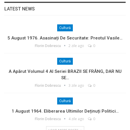
LATEST NEWS
Cultură
5 August 1976. Asasinați De Securitate: Preotul Vasile…
Florin Dobrescu
2 zile ago
0
Cultură
A Apărut Volumul 4 Al Seriei BRAZII SE FRÂNG, DAR NU
SE…
Florin Dobrescu
3 zile ago
0
Cultură
1 August 1964. Eliberarea Ultimilor Deținuți Politici…
Florin Dobrescu
4 zile ago
0