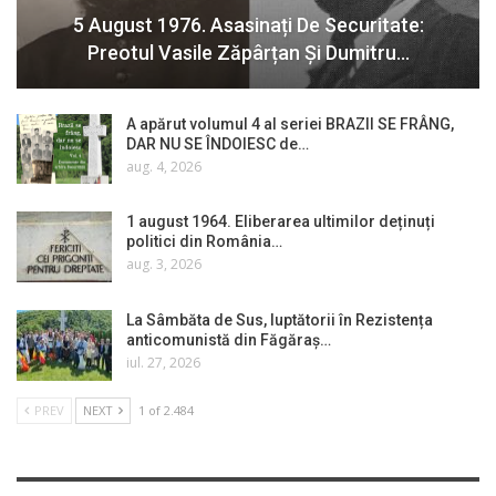
5 August 1976. Asasinați De Securitate:
Preotul Vasile Zăpârțan Și Dumitru…
A apărut volumul 4 al seriei BRAZII SE FRÂNG,
DAR NU SE ÎNDOIESC de…
aug. 4, 2026
1 august 1964. Eliberarea ultimilor deținuți
politici din România…
aug. 3, 2026
La Sâmbăta de Sus, luptătorii în Rezistența
anticomunistă din Făgăraș…
iul. 27, 2026
PREV
NEXT
1 of 2.484