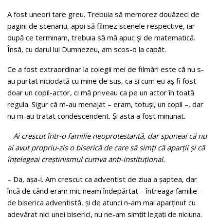
A fost uneori tare greu. Trebuia să memorez douăzeci de
pagini de scenariu, apoi să filmez scenele respective, iar
după ce terminam, trebuia să mă apuc şi de matematică.
Însă, cu darul lui Dumnezeu, am scos-o la capăt.
Ce a fost extraordinar la colegii mei de filmări este că nu s-
au purtat niciodată cu mine de sus, ca şi cum eu aş fi fost
doar un copil-actor, ci mă priveau ca pe un actor în toată
regula. Sigur că m-au menajat – eram, totuşi, un copil –, dar
nu m-au tratat condescendent. Şi asta a fost minunat.
–
Ai crescut într-o familie neoprotestantă, dar spuneai că nu
ai avut propriu-zis o biserică de care să simţi că aparţii şi că
înţelegeai creştinismul cumva anti-instituţional.
– Da, aşa-i. Am crescut ca adventist de ziua a şaptea, dar
încă de când eram mic neam îndepărtat – întreaga familie –
de biserica adventistă, şi de atunci n-am mai aparţinut cu
adevărat nici unei biserici, nu ne-am simţit legaţi de niciuna.