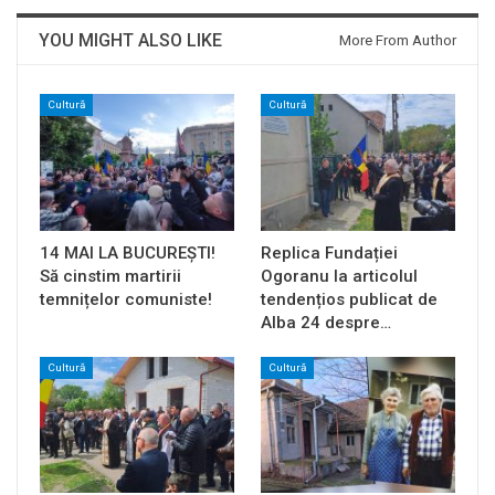
YOU MIGHT ALSO LIKE
More From Author
Cultură
Cultură
14 MAI LA BUCUREȘTI!
Replica Fundației
Să cinstim martirii
Ogoranu la articolul
temnițelor comuniste!
tendențios publicat de
Alba 24 despre…
Cultură
Cultură