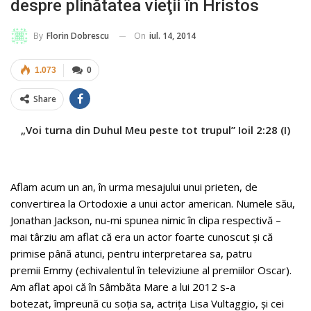
despre plinătatea vieţii în Hristos
On
iul. 14, 2014
By
Florin Dobrescu
1.073
0
Share
„Voi turna din Duhul Meu peste tot trupul” Ioil 2:28 (I)
Aflam acum un an, în urma mesajului unui prieten, de
convertirea la Ortodoxie a unui actor american. Numele său,
Jonathan Jackson, nu-mi spunea nimic în clipa respectivă –
mai târziu am aflat că era un actor foarte cunoscut şi că
primise până atunci, pentru interpretarea sa, patru
premii Emmy (echivalentul în televiziune al premiilor Oscar).
Am aflat apoi că în Sâmbăta Mare a lui 2012 s-a
botezat, împreună cu soţia sa, actriţa Lisa Vultaggio, şi cei