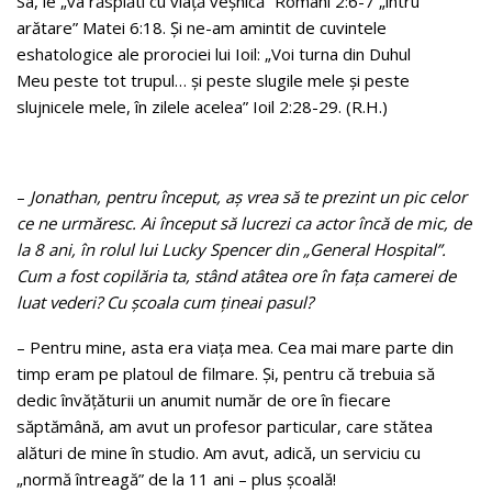
Sa, le „va răsplăti cu viaţă veşnică” Romani 2:6-7 „întru
arătare” Matei 6:18. Şi ne-am amintit de cuvintele
eshatologice ale prorociei lui Ioil: „Voi turna din Duhul
Meu peste tot trupul… şi peste slugile mele şi peste
slujnicele mele, în zilele acelea” Ioil 2:28-29. (R.H.)
–
Jonathan, pentru început, aş vrea să te prezint
un pic celor
ce ne urmăresc. Ai început să
lucrezi ca actor încă de mic, de
la 8 ani, în rolul
lui Lucky Spencer din „General Hospital”.
Cum
a fost copilăria ta, stând atâtea ore în faţa camerei
de
luat vederi? Cu şcoala cum ţineai pasul?
– Pentru mine, asta era viaţa mea. Cea mai mare parte din
timp eram pe platoul de filmare. Şi, pentru că trebuia să
dedic învăţăturii un anumit număr de ore în fiecare
săptămână, am avut un profesor particular, care stătea
alături de mine în studio. Am avut, adică, un serviciu cu
„normă întreagă” de la 11 ani – plus şcoală!