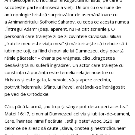
Am descoperit un lucrător al Rugăciunii lui Iisus, pe care o
socoteşte parte intrinsecă a vieţii. Un om cu o viziune de
antropologie hristică surprinzător de asemănătoare cu
a Arhimandritului Sofronie Saharov, cu ceea ce acesta numea
„Întregul Adam” (deşi, aparent, nu i-a citit scrierile!). O
persoană care trăieşte zi de zi cuvintele Cuviosului Siluan
„fratele meu este viaţa mea” şi mărturiseşte că trebuie să-i
iubim pe toţi, ca fiind chipuri ale lui Dumnezeu, deşi poartă
rănile păcatelor – chiar şi pe vrăjmaşi, căci „dragostea
desăvârşită nu suferă îngrădire”. Un actor care trăieşte cu
conştiinţa că pocăinţa este temelia relaţiei noastre cu
Hristos şi este gata, la nevoie, să-şi apere credinţa,
potrivit îndemnului Sfântului Pavel, arătându-se îndrăgostit
pe veci de Ortodoxie.
Căci, până la urmă, „nu trup şi sânge pot descoperi acestea”
Matei 16:17, ci numai Dumnezeul cel viu şi iubitor-de-oameni,
Care, înaintea inimii fiecăruia, „stă şi bate” Apoc. 3:20, iar
celor ce se silesc să caute „slava, cinstea şi nestricăciunea”