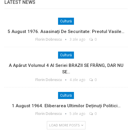
LATEST NEWS
Cultură
5 August 1976. Asasinați De Securitate: Preotul Vasile…
Florin Dobrescu
3 zile ago
0
Cultură
A Apărut Volumul 4 Al Seriei BRAZII SE FRÂNG, DAR NU
SE…
Florin Dobrescu
4 zile ago
0
Cultură
1 August 1964. Eliberarea Ultimilor Deținuți Politici…
Florin Dobrescu
5 zile ago
0
LOAD MORE POSTS