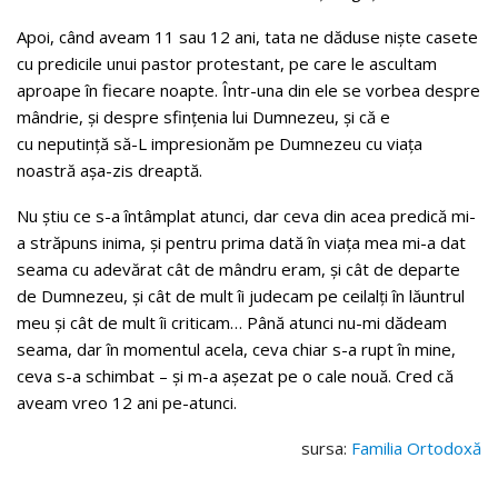
Apoi, când aveam 11 sau 12 ani, tata ne dăduse nişte casete
cu predicile unui pastor protestant, pe care le ascultam
aproape în fiecare noapte. Într-una din ele se vorbea despre
mândrie, şi despre sfinţenia lui Dumnezeu, şi că e
cu neputinţă să-L impresionăm pe Dumnezeu cu viaţa
noastră aşa-zis dreaptă.
Nu ştiu ce s-a întâmplat atunci, dar ceva din acea predică mi-
a străpuns inima, şi pentru prima dată în viaţa mea mi-a dat
seama cu adevărat cât de mândru eram, şi cât de departe
de Dumnezeu, şi cât de mult îi judecam pe ceilalţi în lăuntrul
meu şi cât de mult îi criticam… Până atunci nu-mi dădeam
seama, dar în momentul acela, ceva chiar s-a rupt în mine,
ceva s-a schimbat – şi m-a aşezat pe o cale nouă. Cred că
aveam vreo 12 ani pe-atunci.
sursa:
Familia Ortodoxă