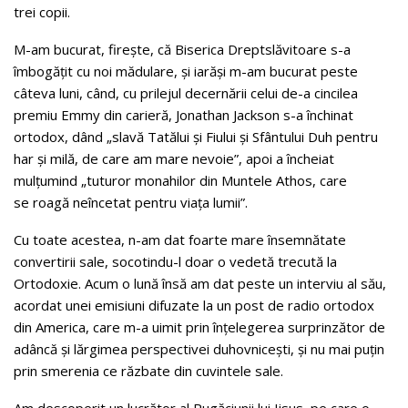
trei copii.
M-am bucurat, fireşte, că Biserica Dreptslăvitoare s-a
îmbogăţit cu noi mădulare, şi iarăşi m-am bucurat peste
câteva luni, când, cu prilejul decernării celui de-a cincilea
premiu Emmy din carieră, Jonathan Jackson s-a închinat
ortodox, dând „slavă Tatălui şi Fiului şi Sfântului Duh pentru
har şi milă, de care am mare nevoie”, apoi a încheiat
mulţumind „tuturor monahilor din Muntele Athos, care
se roagă neîncetat pentru viaţa lumii”.
Cu toate acestea, n-am dat foarte mare însemnătate
convertirii sale, socotindu-l doar o vedetă trecută la
Ortodoxie. Acum o lună însă am dat peste un interviu al său,
acordat unei emisiuni difuzate la un post de radio ortodox
din America, care m-a uimit prin înţelegerea surprinzător de
adâncă şi lărgimea perspectivei duhovniceşti, şi nu mai puţin
prin smerenia ce răzbate din cuvintele sale.