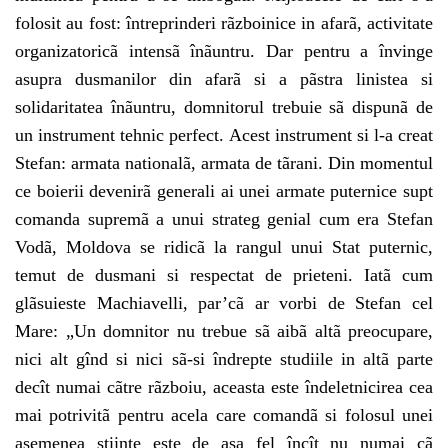
folosit au fost: întreprinderi rãzboinice in afarã, activitate
organizatoricã intensã înãuntru. Dar pentru a învinge
asupra dusmanilor din afarã si a pãstra linistea si
solidaritatea înãuntru, domnitorul trebuie sã dispunã de
un instrument tehnic perfect. Acest instrument si l-a creat
Stefan: armata nationalã, armata de tãrani. Din momentul
ce boierii devenirã generali ai unei armate puternice supt
comanda supremã a unui strateg genial cum era Stefan
Vodã, Moldova se ridicã la rangul unui Stat puternic,
temut de dusmani si respectat de prieteni. Iatã cum
glãsuieste Machiavelli, par’cã ar vorbi de Stefan cel
Mare: „Un domnitor nu trebue sã aibã altã preocupare,
nici alt gînd si nici sã-si îndrepte studiile in altã parte
decît numai cãtre rãzboiu, aceasta este îndeletnicirea cea
mai potrivitã pentru acela care comandã si folosul unei
asemenea stiinte este de asa fel încît nu numai cã