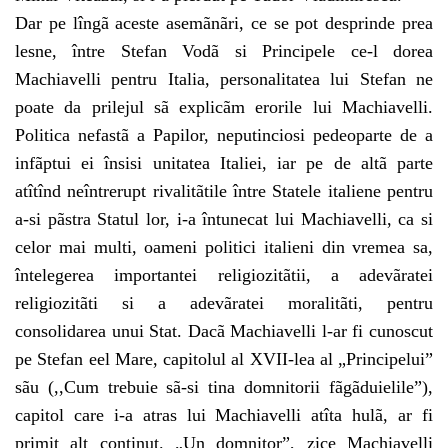
Dar pe lîngã aceste asemãnãri, ce se pot desprinde prea
lesne, între Stefan Vodã si Principele ce-l dorea
Machiavelli pentru Italia, personalitatea lui Stefan ne
poate da prilejul sã explicãm erorile lui Machiavelli.
Politica nefastã a Papilor, neputinciosi pedeoparte de a
infãptui ei însisi unitatea Italiei, iar pe de altã parte
atîtînd neîntrerupt rivalitãtile între Statele italiene pentru
a-si pãstra Statul lor, i-a întunecat lui Machiavelli, ca si
celor mai multi, oameni politici italieni din vremea sa,
întelegerea importantei religiozitãtii, a adevãratei
religiozitãti si a adevãratei moralitãti, pentru
consolidarea unui Stat. Dacã Machiavelli l-ar fi cunoscut
pe Stefan eel Mare, capitolul al XVII-lea al „Principelui”
sãu (,,Cum trebuie sã-si tina domnitorii fãgãduielile”),
capitol care i-a atras lui Machiavelli atîta hulã, ar fi
primit alt continut. „Un domnitor”, zice Machiavelli