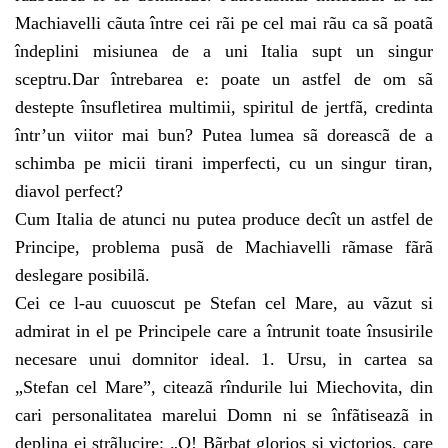
Machiavelli cãuta între cei rãi pe cel mai rãu ca sã poatã
îndeplini misiunea de a uni Italia supt un singur
sceptru.Dar întrebarea e: poate un astfel de om sã
destepte însufletirea multimii, spiritul de jertfã, credinta
într’un viitor mai bun? Putea lumea sã doreascã de a
schimba pe micii tirani imperfecti, cu un singur tiran,
diavol perfect?
Cum Italia de atunci nu putea produce decît un astfel de
Principe, problema pusã de Machiavelli rãmase fãrã
deslegare posibilã.
Cei ce l-au cuuoscut pe Stefan cel Mare, au vãzut si
admirat in el pe Principele care a întrunit toate însusirile
necesare unui domnitor ideal. 1. Ursu, in cartea sa
„Stefan cel Mare”, citeazã rîndurile lui Miechovita, din
cari personalitatea marelui Domn ni se înfãtiseazã in
deplina ei strãlucire: „O! Bãrbat glorios si victorios, care