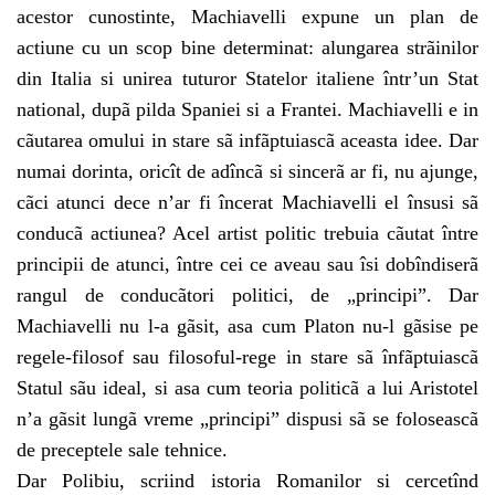
acestor cunostinte, Machiavelli expune un plan de
actiune cu un scop bine determinat: alungarea strãinilor
din Italia si unirea tuturor Statelor italiene într’un Stat
national, dupã pilda Spaniei si a Frantei. Machiavelli e in
cãutarea omului in stare sã infãptuiascã aceasta idee. Dar
numai dorinta, oricît de adîncã si sincerã ar fi, nu ajunge,
cãci atunci dece n’ar fi încerat Machiavelli el însusi sã
conducã actiunea? Acel artist politic trebuia cãutat între
principii de atunci, între cei ce aveau sau îsi dobîndiserã
rangul de conducãtori politici, de „principi”. Dar
Machiavelli nu l-a gãsit, asa cum Platon nu-l gãsise pe
regele-filosof sau filosoful-rege in stare sã înfãptuiascã
Statul sãu ideal, si asa cum teoria politicã a lui Aristotel
n’a gãsit lungã vreme „principi” dispusi sã se foloseascã
de preceptele sale tehnice.
Dar Polibiu, scriind istoria Romanilor si cercetînd