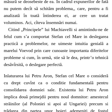
mãsurã se deosebeste de ea. In cadrul expunerilor de fatã
nu putem decît sã schitãm problema,, care, pentru a fi
analizatã în toatã întinderea ei, ar cere un tratat
voluminos. Aci, cîteva însemnãri numai.
Citind „Principele” lui Machiavelli si amintindu-ne de
felul cum s’a comportat Stefan cel Mare in deslegarea
practicã a problemelor, ne uimeste intuitia genialã a
marelui Voevod prin care cunoaste importanta diferitelor
probleme si cum, în urmã, stie sã le dea, printr’o tehnicã
desãvîrsitã, o deslegare perfectã.
Inlaturarea lui Petru Aron, Stefan cel Mare o considerã
cu drept cuvînt ca o conditie fundamentalã pentru
consolidarea domniei sale. Existenta lui Petru Aron
implica douã primejdii pentru noul domnitor: amestecul
strãinilor (al Poloniei si apoi al Ungariei) precum si
trãdarea din partea unor boieri ademeniti de fostul