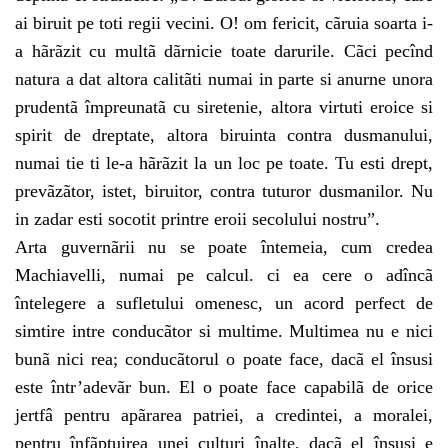
ai biruit pe toti regii vecini. O! om fericit, cãruia soarta i-
a hãrãzit cu multã dãrnicie toate darurile. Cãci pecînd
natura a dat altora calitãti numai in parte si anurne unora
prudentã împreunatã cu siretenie, altora virtuti eroice si
spirit de dreptate, altora biruinta contra dusmanului,
numai tie ti le-a hãrãzit la un loc pe toate. Tu esti drept,
prevãzãtor, istet, biruitor, contra tuturor dusmanilor. Nu
in zadar esti socotit printre eroii secolului nostru”.
Arta guvernãrii nu se poate întemeia, cum credea
Machiavelli, numai pe calcul. ci ea cere o adîncã
întelegere a sufletului omenesc, un acord perfect de
simtire intre conducãtor si multime. Multimea nu e nici
bunã nici rea; conducãtorul o poate face, dacã el însusi
este într’adevãr bun. El o poate face capabilã de orice
jertfâ pentru apãrarea patriei, a credintei, a moralei,
pentru înfãptuirea unei culturi înalte, dacã el însusi e