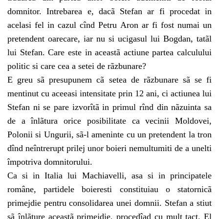
domnitor. Intrebarea e, dacã Stefan ar fi procedat in
acelasi fel in cazul cînd Petru Aron ar fi fost numai un
pretendent oarecare, iar nu si ucigasul lui Bogdan, tatãl
lui Stefan. Care este in aceastã actiune partea calculului
politic si care cea a setei de rãzbunare?
E greu sã presupunem cã setea de rãzbunare sã se fi
mentinut cu aceeasi intensitate prin 12 ani, ci actiunea lui
Stefan ni se pare izvorîtã in primul rînd din nãzuinta sa
de a înlãtura orice posibilitate ca vecinii Moldovei,
Polonii si Ungurii, sã-l ameninte cu un pretendent la tron
dînd neîntrerupt prilej unor boieri nemultumiti de a unelti
împotriva domnitorului.
Ca si in Italia lui Machiavelli, asa si in principatele
române, partidele boieresti constituiau o statornicã
primejdie pentru consolidarea unei domnii. Stefan a stiut
sã înlãture aceastã primejdie, procedîad cu mult tact. El