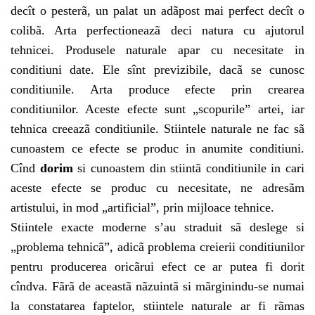
decît o pesterã, un palat un adãpost mai perfect decît o
colibã. Arta perfectioneazã deci natura cu ajutorul
tehnicei. Produsele naturale apar cu necesitate in
conditiuni date. Ele sînt previzibile, dacã se cunosc
conditiunile. Arta produce efecte prin crearea
conditiunilor. Aceste efecte sunt „scopurile” artei, iar
tehnica creeazã conditiunile. Stiintele naturale ne fac sã
cunoastem ce efecte se produc in anumite conditiuni.
Cînd
dorim
si cunoastem din stiintã conditiunile in cari
aceste efecte se produc cu necesitate, ne adresãm
artistului, in mod „artificial”, prin mijloace tehnice.
Stiintele exacte moderne s’au straduit sã deslege si
„problema tehnicã”, adicã problema creierii conditiunilor
pentru producerea oricãrui efect ce ar putea fi dorit
cîndva. Fãrã de aceastã nãzuintã si mãrginindu-se numai
la constatarea faptelor, stiintele naturale ar fi rãmas