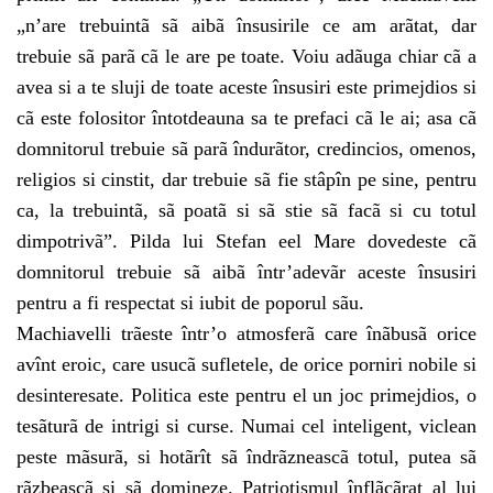
„n’are trebuintã sã aibã însusirile ce am arãtat, dar
trebuie sã parã cã le are pe toate. Voiu adãuga chiar cã a
avea si a te sluji de toate aceste însusiri este primejdios si
cã este folositor întotdeauna sa te prefaci cã le ai; asa cã
domnitorul trebuie sã parã îndurãtor, credincios, omenos,
religios si cinstit, dar trebuie sã fie stâpîn pe sine, pentru
ca, la trebuintã, sã poatã si sã stie sã facã si cu totul
dimpotrivã”. Pilda lui Stefan eel Mare dovedeste cã
domnitorul trebuie sã aibã într’adevãr aceste însusiri
pentru a fi respectat si iubit de poporul sãu.
Machiavelli trãeste într’o atmosferã care înãbusã orice
avînt eroic, care usucã sufletele, de orice porniri nobile si
desinteresate. Politica este pentru el un joc primejdios, o
tesãturã de intrigi si curse. Numai cel inteligent, viclean
peste mãsurã, si hotãrît sã îndrãzneascã totul, putea sã
rãzbeascã si sã domineze. Patriotismul înflãcãrat al lui