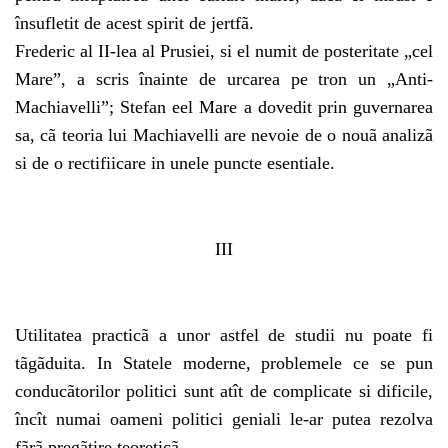
însufletit de acest spirit de jertfã.
Frederic al II-lea al Prusiei, si el numit de posteritate „cel
Mare”, a scris înainte de urcarea pe tron un „Anti-
Machiavelli”; Stefan eel Mare a dovedit prin guvernarea
sa, cã teoria lui Machiavelli are nevoie de o nouã analizã
si de o rectifiicare in unele puncte esentiale.
III
Utilitatea practicã a unor astfel de studii nu poate fi
tãgãduita. In Statele moderne, problemele ce se pun
conducãtorilor politici sunt atît de complicate si dificile,
încît numai oameni politici geniali le-ar putea rezolva
fãrã pregãtire teoreticã.