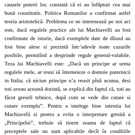
cauzele puterii lor, constatã cã ei au înfãptuit cea mai
bunã constitutie. Politica Romanilor a confirmat astfel
teoria aristotelicã. Problema ce ne intereseazã pe noi aci
este, dacã regulele practice ale lui Machiavelli au fost
confirmate de istorie, dacã exemplele date de dînsul au
fost bine alese si prezintã într’adevãr toate cazurile
posibile, permitînd a desprinde regule general-valabile.
Teza lui Machiavelli este: „Dacã un principe ar urma
regulele mele, ar reusi sã întemeieze o domnie puternicii
in Italia; cã niciun principe n’a reusit pînã acuma, desi
toti aveau aceastã dorintã, se explicã din faptul cã, toti au
fãcut greseli tehnice, dupã cum se vede din cutare si
cutare exemplu”. Pentru a intelege bine intentia lui
Machiavelii si pentru a evita o interpretare gresitã a
„Principelui”, trebuie sã tinem seama de faptul cã
preceptele sale nu sunt aplicabile decît în conditiile