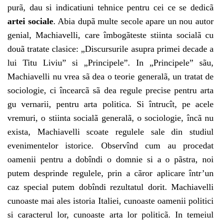
purã, dau si indicatiuni tehnice pentru cei ce se dedicã
artei sociale
. Abia dupã multe secole apare un nou autor
genial, Machiavelli, care îmbogãteste stiinta socialã cu
douã tratate clasice: „Discursurile asupra primei decade a
lui Titu Liviu” si „Principele”. In „Principele” sãu,
Machiavelli nu vrea sã dea o teorie generalã, un tratat de
sociologie, ci încearcã sã dea regule precise pentru arta
gu vernarii, pentru arta politica. Si întrucît, pe acele
vremuri, o stiinta socialã generalã, o sociologie, încã nu
exista, Machiavelli scoate regulele sale din studiul
evenimentelor istorice. Observînd cum au procedat
oamenii pentru a dobîndi o domnie si a o pãstra, noi
putem desprinde regulele, prin a cãror aplicare într’un
caz special putem dobîndi rezultatul dorit. Machiavelli
cunoaste mai ales istoria Italiei, cunoaste oamenii politici
si caracterul lor, cunoaste arta lor politicã. In temeiul