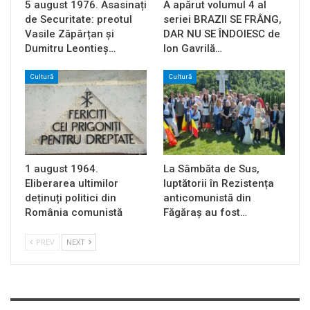
5 august 1976. Asasinați
A apărut volumul 4 al
de Securitate: preotul
seriei BRAZII SE FRÂNG,
Vasile Zăpârțan și
DAR NU SE ÎNDOIESC de
Dumitru Leontieș…
Ion Gavrilă…
Cultură
Cultură
1 august 1964.
La Sâmbăta de Sus,
Eliberarea ultimilor
luptătorii în Rezistența
deținuți politici din
anticomunistă din
România comunistă
Făgăraș au fost…
PREV
NEXT