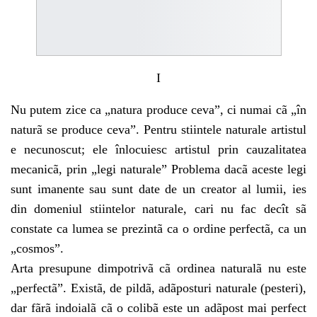
I
Nu putem zice ca „natura produce ceva”, ci numai cã „în
naturã se produce ceva”. Pentru stiintele naturale artistul
e necunoscut; ele înlocuiesc artistul prin cauzalitatea
mecanicã, prin „legi naturale” Problema dacã aceste legi
sunt imanente sau sunt date de un creator al lumii, ies
din domeniul stiintelor naturale, cari nu fac decît sã
constate ca lumea se prezintã ca o ordine perfectã, ca un
„cosmos”.
Arta presupune dimpotrivã cã ordinea naturalã nu este
„perfectã”. Existã, de pildã, adãposturi naturale (pesteri),
dar fãrã indoialã cã o colibã este un adãpost mai perfect