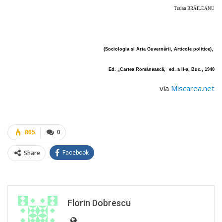
Traian BRÃILEANU
(Sociologia si Arta Guvernãrii, Articole politice),
Ed. „Cartea Româneascã,
ed. a II-a, Buc., 1940
via
Miscarea.net
865
0
Share
Facebook
Florin Dobrescu