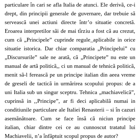
particulare în cari se afla Italia de atunci. Ele derivã, ce-i
drept, din principii generale de guvernare, dar trebuie sã
serveascã unei actiuni directe într’o situatie concretã.
Eroarea interpretilor sãi de mai tîrziu a fost cã au crezut,
cum cã „Principele” cuprinde regule_aplicabile in orice
situatie istorica. Dar chiar comparatia „Principelui” cu
„Discursurile” sale ne aratã, cã „Principete” nu este un
manual de artã politicã,, ci un manual de tehnicã politicã,
menit sã-l fereascã pe un principe italian din aeea vreme
de greseli de tacticã in urmãrirea scopului propus: de a
uni Italia sub un singur sceptru. Tehnica „machiavelicã”,
cuprinsã in ,,Principe”, ar fi deci aplicabilã numai in
conditiunile particulare ale Italiei Renasterii – si în cazuri
asemãnãtoare. Cum se face însã cã niciun principe
italian, chiar dintre cei ce au cunnoscut tratatul lui
Machiavelii, n’a înfãptuit scopul propus de autor?