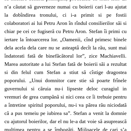
n’a cãutat sã guverneze numai cu boierii cari l-au ajutat
la dobîndirea tronului, ci i-a primit si pe fostii
colaboratori ai lui Petru Aron în rîndul consilierilor sãi si
chiar pe cei ce fugiserã cu Petru Aron. Stefan îi primi cu
iertare la întoarcerea lor. „Oamenii, cînd primesc binele
dela acela dela care nu se asteaptâ decît la rãu, sunt mai
îndatorati fatã de binefãcãtorul lor”, zice Machiavelli.
Marea autoritate a lui Stefan fatã de boierii sãi a rezultat
si din felul cum Stefan a stiut sã cîstige dragostea
poporului. „Unui domnitor care stie sã poarte frînele
guvernului si cãruia nu-i lipseste deloc curagiul in
vremuri de grea cumpãnã si nici ceea ce îi trebuie pentru
a întretine spiritul poporului, nu-i va pãrea rãu niciodatã
cã a pus temeiu pe iubirea sa”. Stefan a venit la domnie
cu ajutorul boierilor, dar el nu le-a dat voie sã asupreascã
multimea pentru a se îmbogãti. Mijloacele de cari s’a