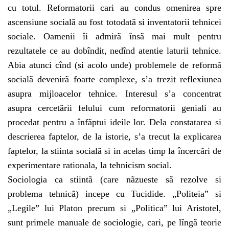
cu totul. Reformatorii cari au condus omenirea spre
ascensiune socialã au fost totodatã si inventatorii tehnicei
sociale. Oamenii îi admirã însã mai mult pentru
rezultatele ce au dobîndit, nedînd atentie laturii tehnice.
Abia atunci cînd (si acolo unde) problemele de reformã
socialã devenirã foarte complexe, s’a trezit reflexiunea
asupra mijloacelor tehnice. Interesul s’a concentrat
asupra cercetãrii felului cum reformatorii geniali au
procedat pentru a înfãptui ideile lor. Dela constatarea si
descrierea faptelor, de la istorie, s’a trecut la explicarea
faptelor, la stiinta socialã si in acelas timp la încercãri de
experimentare rationala, la tehnicism social.
Sociologia ca stiintã (care nãzueste sã rezolve si
problema tehnicã) incepe cu Tucidide. „Politeia” si
„Legile” lui Platon precum si „Politica” lui Aristotel,
sunt primele manuale de sociologie, cari, pe lîngã teorie