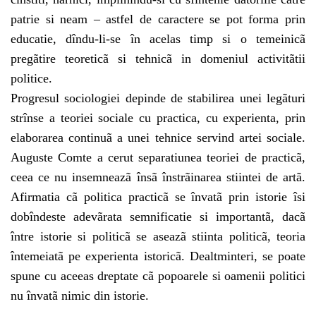
patrie si neam – astfel de caractere se pot forma prin
educatie, dîndu-li-se în acelas timp si o temeinicã
pregãtire teoreticã si tehnicã in domeniul activitãtii
politice.
Progresul sociologiei depinde de stabilirea unei legãturi
strînse a teoriei sociale cu practica, cu experienta, prin
elaborarea continuã a unei tehnice servind artei sociale.
Auguste Comte a cerut separatiunea teoriei de practicã,
ceea ce nu insemneazã însã înstrãinarea stiintei de artã.
Afirmatia cã politica practicã se învatã prin istorie îsi
dobîndeste adevãrata semnificatie si importantã, dacã
între istorie si politicã se aseazã stiinta politicã, teoria
întemeiatã pe experienta istoricã. Dealtminteri, se poate
spune cu aceeas dreptate cã popoarele si oamenii politici
nu învatã nimic din istorie.