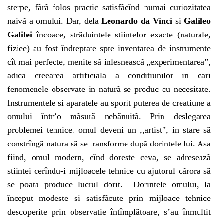
sterpe, fãrã folos practic satisfãcînd numai curiozitatea
naivã a omului. Dar, dela
Leonardo da Vinci
si
Galileo
Galilei
încoace, strãduintele stiintelor exacte (naturale,
fiziee) au fost îndreptate spre inventarea de instrumente
cît mai perfecte, menite sã inlesneascã „experimentarea”,
adicã creearea artificialã a conditiunilor in cari
fenomenele observate in naturã se produc cu necesitate.
Instrumentele si aparatele au sporit puterea de creatiune a
omului într’o mãsurã nebãnuitã. Prin deslegarea
problemei tehnice, omul deveni un ,,artist”, in stare sã
constrîngã natura sã se transforme dupã dorintele lui. Asa
fiind, omul modern, cînd doreste ceva, se adreseazã
stiintei cerîndu-i mijloacele tehnice cu ajutorul cãrora sã
se poatã produce lucrul dorit. Dorintele omului, la
început modeste si satisfãcute prin mijloace tehnice
descoperite prin observatie întîmplãtoare, s’au înmultit