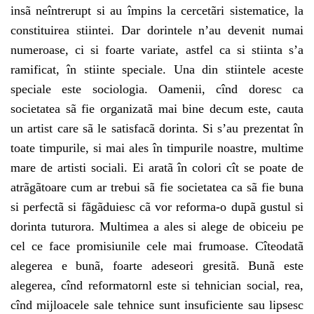
insã neîntrerupt si au împins la cercetãri sistematice, la
constituirea stiintei. Dar dorintele n’au devenit numai
numeroase, ci si foarte variate, astfel ca si stiinta s’a
ramificat, în stiinte speciale. Una din stiintele aceste
speciale este sociologia. Oamenii, cînd doresc ca
societatea sã fie organizatã mai bine decum este, cauta
un artist care sã le satisfacã dorinta. Si s’au prezentat în
toate timpurile, si mai ales în timpurile noastre, multime
mare de artisti sociali. Ei aratã în colori cît se poate de
atrãgãtoare cum ar trebui sã fie societatea ca sã fie buna
si perfectã si fãgãduiesc cã vor reforma-o dupã gustul si
dorinta tuturora. Multimea a ales si alege de obiceiu pe
cel ce face promisiunile cele mai frumoase. Cîteodatã
alegerea e bunã, foarte adeseori gresitã. Bunã este
alegerea, cînd reformatornl este si tehnician social, rea,
cînd mijloacele sale tehnice sunt insuficiente sau lipsesc