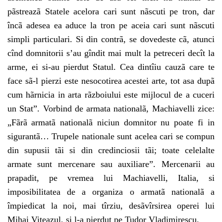
pãstreazã Statele acelora cari sunt nãscuti pe tron, dar
încã adesea ea aduce la tron pe aceia cari sunt nãscuti
simpli particulari. Si din contrã, se dovedeste cã, atunci
cînd domnitorii s’au gîndit mai mult la petreceri decît la
arme, ei si-au pierdut Statul. Cea dintîiu cauzã care te
face sã-l pierzi este nesocotirea acestei arte, tot asa dupã
cum hãrnicia in arta rãzboiului este mijlocul de a cuceri
un Stat”. Vorbind de armata nationalã, Machiavelli zice:
„Fãrã
armatã nationalã niciun domnitor nu poate fi in
sigurantã… Trupele nationale sunt acelea cari se compun
din supusii tãi si din credinciosii tãi; toate celelalte
armate sunt mercenare sau auxiliare”. Mercenarii au
prapadit, pe vremea lui Machiavelli, Italia, si
imposibilitatea de a organiza o armatã nationalã a
împiedicat la noi, mai tîrziu, desãvîrsirea operei lui
Mihai Viteazul, si l-a pierdut pe Tudor Vladimirescu.