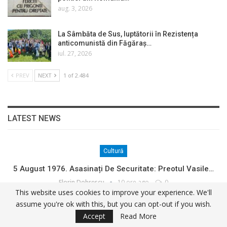
aug. 3, 2026
La Sâmbăta de Sus, luptătorii în Rezistența
anticomunistă din Făgăraș…
iul. 27, 2026
PREV
NEXT
1 of 2.484
LATEST NEWS
Cultură
5 August 1976. Asasinați De Securitate: Preotul Vasile…
Florin Dobrescu
10 ore ago
0
This website uses cookies to improve your experience. We'll
assume you're ok with this, but you can opt-out if you wish.
Cultură
Accept
Read More