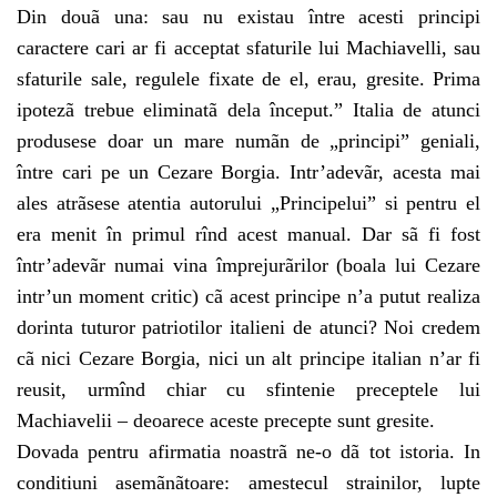
Din douã una: sau nu existau între acesti principi
caractere cari ar fi acceptat sfaturile lui Machiavelli, sau
sfaturile sale, regulele fixate de el, erau, gresite. Prima
ipotezã trebue eliminatã dela început.” Italia de atunci
produsese doar un mare numãn de „principi” geniali,
între cari pe un Cezare Borgia. Intr’adevãr, acesta mai
ales atrãsese atentia autorului „Principelui” si pentru el
era menit în primul rînd acest manual. Dar sã fi fost
într’adevãr numai vina împrejurãrilor (boala lui Cezare
intr’un moment critic) cã acest principe n’a putut realiza
dorinta tuturor patriotilor italieni de atunci? Noi credem
cã nici Cezare Borgia, nici un alt principe italian n’ar fi
reusit, urmînd chiar cu sfintenie preceptele lui
Machiavelii – deoarece aceste precepte sunt gresite.
Dovada pentru afirmatia noastrã ne-o dã tot istoria. In
conditiuni asemãnãtoare: amestecul strainilor, lupte