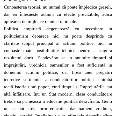
Cunoasterea teoriei, nu numai cã poate împiedica greseli,
dar ea înlesneste actiuni cu efecte previzibile, adicã
apliearea de mijloace tehnice rationale.
Politica empiristã degenereazã cu necesitate in
politicianism deoarece nîci nu poate desprinde cu
claritate scopul principal al actiunii politice, nici nu
cunoaste toate posibilitãtile tehnice pentru a asigura
rezultatul dorit. E adevãrat ca in anumite timpuri si
imprejurãri, vrednicia oamenilor a fost suficientã in
domeniul actiunii politice, dar lipsa unei pregãtiri
teoretice si tehnice a conducãtorilor politici schimbã
toatã istoria unui popor, cînd timpul si împrejurãrile iau
altã înfãtisare. Intr’un Stat modern, clasa conducãtoare
trebue sã primeascã o educatie politicã desãvîrsitã. Genii
nu se pot creia prin educatie, dar oameni vrednici,
cinstiti, harnici, împlinindu-si cu sfintenie datoriile cãtre