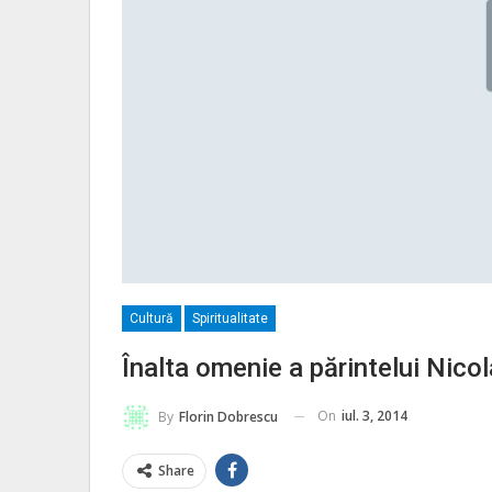
Cultură
Spiritualitate
Înalta omenie a părintelui Nic
On
iul. 3, 2014
By
Florin Dobrescu
Share