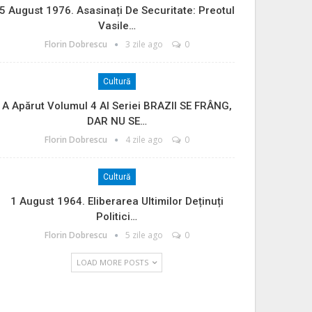
5 August 1976. Asasinați De Securitate: Preotul
Vasile…
Florin Dobrescu
3 zile ago
0
Cultură
A Apărut Volumul 4 Al Seriei BRAZII SE FRÂNG,
DAR NU SE…
Florin Dobrescu
4 zile ago
0
Cultură
1 August 1964. Eliberarea Ultimilor Deținuți
Politici…
Florin Dobrescu
5 zile ago
0
LOAD MORE POSTS