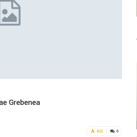
olae Grebenea
611
0