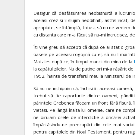
Desigur că desfăsurarea neobisnuită a lucrurilo
acelasi crez si îl slujim neodihniti, astfel încât, 
apropiate, se întâmplă, totusi, să nu ne vedem de
cu distanta care m-a făcut să nu-mi încrucisez, de
Îti vine greu să accepti că după ce ai stat o groa
oasele pe aceeasi rogojină cu el, să nu-l mai întâ
Mai ales după ce, în timpul muncii din mina de la
la capătul zilelor. Nu de putine ori mi-a răsărit de
1952, înainte de transferul meu la Ministerul de In
Să nu ne închipuim că, închisi în aceeasi cameră,
trebui să fie raporturile dintre oameni, pândi
părintele Grebenea făceam un front fără fisură, în
vietasi. Pe lângă înalta lui omenie, care ne comp
ne biruiam orele de interdictie a oricărei activ
împărtăsindu-ne preocupări din cele mai variat
pentru capitolele din Noul Testament, pentru rugăc