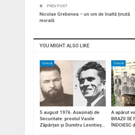
PREV POST
Nicolae Grebenea – un om de înaltă ținută
morală
YOU MIGHT ALSO LIKE
Cultură
Cultură
5 august 1976. Asasinați de
A apărut vo
Securitate: preotul Vasile
BRAZII SE
Zăpârțan și Dumitru Leontieș…
ÎNDOIESC d