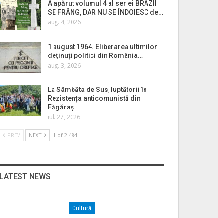
A apărut volumul 4 al seriei BRAZII
SE FRÂNG, DAR NU SE ÎNDOIESC de…
aug. 4, 2026
1 august 1964. Eliberarea ultimilor
deținuți politici din România…
aug. 3, 2026
La Sâmbăta de Sus, luptătorii în
Rezistența anticomunistă din
Făgăraș…
iul. 27, 2026
PREV
NEXT
1 of 2.484
LATEST NEWS
Cultură