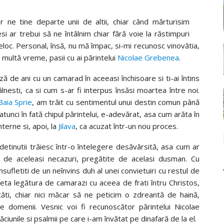
r ne tine departe unii de altii, chiar când mărturisim
desi ar trebui să ne întâlnim chiar fără voie la răstimpuri
loc. Personal, însă, nu mă împac, si-mi recunosc vinovătia,
 multă vreme, pasii cu ai părintelui
Nicolae Grebenea
.
ză de ani cu un camarad în aceeasi închisoare si ti-ai întins
lnesti, ca si cum s-ar fi interpus însăsi moartea între noi.
Baia Sprie
, am trăit cu sentimentul unui destin comun până
 atunci în fată chipul părintelui, e-adevărat, asa cum arăta în
terne si, apoi, la
Jilava
, ca acuzat într-un nou proces.
 detinutii trăiesc într-o întelegere desăvârsită, asa cum ar
ti de aceleasi necazuri, pregătite de acelasi dusman. Cu
sufletiti de un neînvins duh al unei convietuiri cu restul de
leta legătura de camarazi cu aceea de frati întru Christos,
ităti, chiar nici măcar să ne peticim o zdreantă de haină,
e domenii. Vesnic voi fi recunoscător părintelui Nicolae
iunile si psalmii pe care i-am învătat pe dinafară de la el.