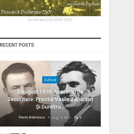
Declaratia 230 ANAF 2020
RECENT POSTS
Cultură
5 August 1976. Asasinați De
Securitate: Preotul Vasile Zăpârțan
Și Dumitru…
Florin Dobrescu
aug. 5, 2026
0