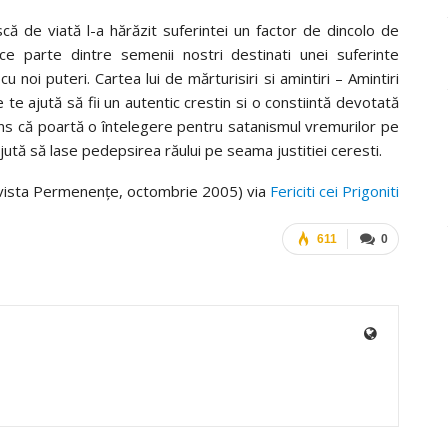
ască de viată l-a hărăzit suferintei un factor de dincolo de
e parte dintre semenii nostri destinati unei suferinte
 noi puteri. Cartea lui de mărturisiri si amintiri – Amintiri
e te ajută să fii un autentic crestin si o constiintă devotată
ns că poartă o întelegere pentru satanismul vremurilor pe
ajută să lase pedepsirea răului pe seama justitiei ceresti.
evista Permenenţe, octombrie 2005) via
Fericiti cei Prigoniti
611
0