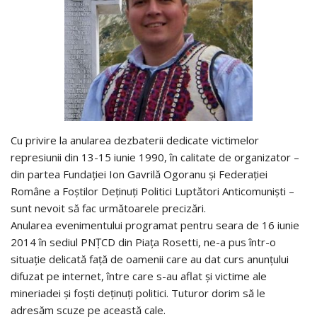
Cu privire la anularea dezbaterii dedicate victimelor
represiunii din 13-15 iunie 1990, în calitate de organizator –
din partea Fundaţiei Ion Gavrilă Ogoranu şi Federaţiei
Române a Foştilor Deţinuţi Politici Luptători Anticomunişti –
sunt nevoit să fac următoarele precizări.
Anularea evenimentului programat pentru seara de 16 iunie
2014 în sediul PNŢCD din Piaţa Rosetti, ne-a pus într-o
situaţie delicată faţă de oamenii care au dat curs anunţului
difuzat pe internet, între care s-au aflat şi victime ale
mineriadei şi foşti deţinuţi politici. Tuturor dorim să le
adresăm scuze pe această cale.