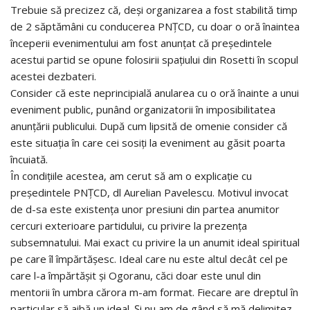
Trebuie să precizez că, deşi organizarea a fost stabilită timp
de 2 săptămâni cu conducerea PNŢCD, cu doar o oră înaintea
începerii evenimentului am fost anunţat că preşedintele
acestui partid se opune folosirii spaţiului din Rosetti în scopul
acestei dezbateri.
Consider că este neprincipială anularea cu o oră înainte a unui
eveniment public, punând organizatorii în imposibilitatea
anunţării publicului. După cum lipsită de omenie consider că
este situaţia în care cei sosiţi la eveniment au găsit poarta
încuiată.
În condiţiile acestea, am cerut să am o explicaţie cu
preşedintele PNŢCD, dl Aurelian Pavelescu. Motivul invocat
de d-sa este existenţa unor presiuni din partea anumitor
cercuri exterioare partidului, cu privire la prezenţa
subsemnatului. Mai exact cu privire la un anumit ideal spiritual
pe care îl împărtăşesc. Ideal care nu este altul decât cel pe
care l-a împărtăşit şi Ogoranu, căci doar este unul din
mentorii în umbra cărora m-am format. Fiecare are dreptul în
particular să aibă un ideal. Şi nu am de gând să mă delimitez