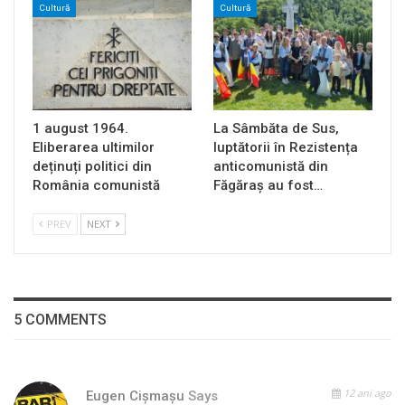
Cultură
Cultură
1 august 1964.
La Sâmbăta de Sus,
Eliberarea ultimilor
luptătorii în Rezistența
deținuți politici din
anticomunistă din
România comunistă
Făgăraș au fost…
PREV
NEXT
5 COMMENTS
12 ani ago
Eugen Cişmaşu
Says