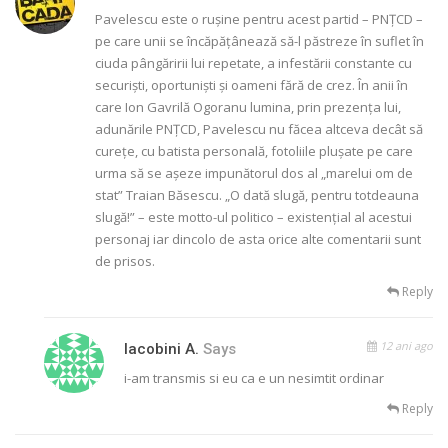
Pavelescu este o ruşine pentru acest partid – PNŢCD –
pe care unii se încăpăţânează să-l păstreze în suflet în
ciuda pângăririi lui repetate, a infestării constante cu
securişti, oportunişti şi oameni fără de crez. În anii în
care Ion Gavrilă Ogoranu lumina, prin prezenţa lui,
adunările PNŢCD, Pavelescu nu făcea altceva decât să
cureţe, cu batista personală, fotoliile pluşate pe care
urma să se aşeze impunătorul dos al „marelui om de
stat” Traian Băsescu. „O dată slugă, pentru totdeauna
slugă!” – este motto-ul politico – existenţial al acestui
personaj iar dincolo de asta orice alte comentarii sunt
de prisos.
Reply
12 ani ago
Iacobini A.
Says
i-am transmis si eu ca e un nesimtit ordinar
Reply