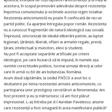
acestora, în scopul promovării adevărului despre rezistenţa
împotriva comunismului şi victimele acestui regim totalitar.
Rezistenţa anticomunistă nu poate fi confiscată de nici un
partid politic. Ea aparţine întregului popor român. Rezistenţa
nu a cunoscut fragmentări de natură ideologică sau socială.
Împreună, sincronizaţi de idealul eliberării patriei, au luptat
legionari, ţărănişti, liberali, ofiţeri ai armatei regale, preoţi,
ţărani, intelectuali şi muncitori, elevi şi studenţi.
Nu pot fi acceptate separările artificiale pe criterii
ideologice, pe care încearcă să le impună, în numele aşa
numitei corectitudini politice, tocmai urmaşii direcţi ai celor
care în urmă cu 60 de ani bolşevizau România.
Acum două săptămâni, la sediul PNŢCD a avut loc o
dezbatere pe tema rezistenţei armate anticomuniste, cu
participarea unor prestigioşi cercetărori ai fenomenului. Am
fost prezent şi eu şi mărturisesc că am fost plăcut
impresionat. L-aş întreba pe d-l Aurelian Pavelescu: anume
care rezistenţă a fost omagiată în acea manifestare publică?