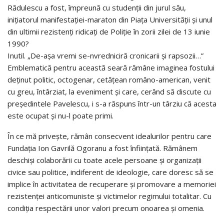
Rădulescu a fost, împreună cu studenţii din jurul său,
iniţiatorul manifestaţiei-maraton din Piaţa Universităţii şi unul
din ultimii rezistenţi ridicaţi de Poliţie în zorii zilei de 13 iunie
1990?
Inutil. „De-aşa vremi se-nvredniciră cronicarii şi rapsozii…”
Emblematică pentru această seară rămâne imaginea fostului
deţinut politic, octogenar, cetăţean româno-american, venit
cu greu, întârziat, la eveniment şi care, cerând să discute cu
preşedintele Pavelescu, i s-a răspuns într-un târziu că acesta
este ocupat şi nu-l poate primi.
În ce mă priveşte, rămân consecvent idealurilor pentru care
Fundaţia Ion Gavrilă Ogoranu a fost înfiinţată. Rămânem
deschişi colaborării cu toate acele persoane şi organizaţii
civice sau politice, indiferent de ideologie, care doresc să se
implice în activitatea de recuperare şi promovare a memoriei
rezistenţei anticomuniste şi victimelor regimului totalitar. Cu
condiţia respectării unor valori precum onoarea şi omenia.