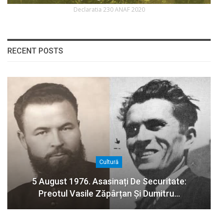
Declaratia 230 ANAF 2020
RECENT POSTS
Cultură
5 August 1976. Asasinați De Securitate:
Preotul Vasile Zăpârțan Și Dumitru…