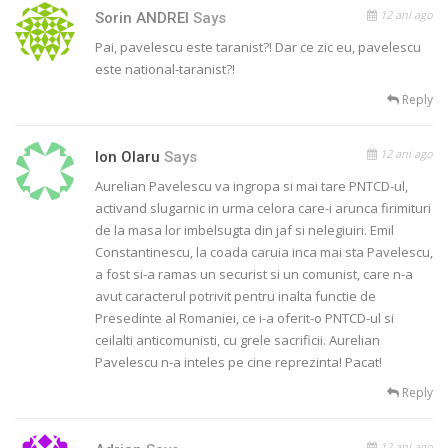
12 ani ago
Sorin ANDREI
Says
Pai, pavelescu este taranist?! Dar ce zic eu, pavelescu
este national-taranist?!
Reply
12 ani ago
Ion Olaru
Says
Aurelian Pavelescu va ingropa si mai tare PNTCD-ul,
activand slugarnic in urma celora care-i arunca firimituri
de la masa lor imbelsugta din jaf si nelegiuiri. Emil
Constantinescu, la coada caruia inca mai sta Pavelescu,
a fost si-a ramas un securist si un comunist, care n-a
avut caracterul potrivit pentru inalta functie de
Presedinte al Romaniei, ce i-a oferit-o PNTCD-ul si
ceilalti anticomunisti, cu grele sacrificii. Aurelian
Pavelescu n-a inteles pe cine reprezinta! Pacat!
Reply
12 ani ago