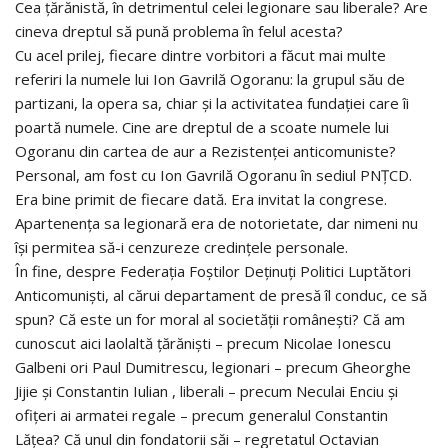
Cea ţărănistă, în detrimentul celei legionare sau liberale? Are
cineva dreptul să pună problema în felul acesta?
Cu acel prilej, fiecare dintre vorbitori a făcut mai multe
referiri la numele lui Ion Gavrilă Ogoranu: la grupul său de
partizani, la opera sa, chiar şi la activitatea fundaţiei care îi
poartă numele. Cine are dreptul de a scoate numele lui
Ogoranu din cartea de aur a Rezistenţei anticomuniste?
Personal, am fost cu Ion Gavrilă Ogoranu în sediul PNŢCD.
Era bine primit de fiecare dată. Era invitat la congrese.
Apartenenţa sa legionară era de notorietate, dar nimeni nu
îşi permitea să-i cenzureze credinţele personale.
În fine, despre Federaţia Foştilor Deţinuţi Politici Luptători
Anticomunişti, al cărui departament de presă îl conduc, ce să
spun? Că este un for moral al societăţii româneşti? Că am
cunoscut aici laolaltă ţărănişti – precum Nicolae Ionescu
Galbeni ori Paul Dumitrescu, legionari – precum Gheorghe
Jijie şi Constantin Iulian , liberali – precum Neculai Enciu şi
ofiţeri ai armatei regale – precum generalul Constantin
Lăţea? Că unul din fondatorii săi – regretatul Octavian