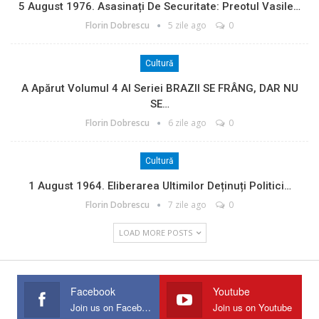
5 August 1976. Asasinați De Securitate: Preotul Vasile…
Florin Dobrescu
5 zile ago
0
Cultură
A Apărut Volumul 4 Al Seriei BRAZII SE FRÂNG, DAR NU
SE…
Florin Dobrescu
6 zile ago
0
Cultură
1 August 1964. Eliberarea Ultimilor Deținuți Politici…
Florin Dobrescu
7 zile ago
0
LOAD MORE POSTS
Facebook
Youtube
Join us on Facebook
Join us on Youtube