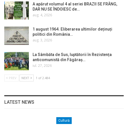
A apărut volumul 4 al seriei BRAZII SE FRÂNG,
DAR NU SE ÎNDOIESC de…
aug. 4, 2026
1 august 1964. Eliberarea ultimilor deținuți
politici din România…
aug. 3, 2026
La Sâmbăta de Sus, luptătorii în Rezistența
anticomunistă din Făgăraș…
iul. 27, 2026
PREV
NEXT
1 of 2.484
LATEST NEWS
Cultură