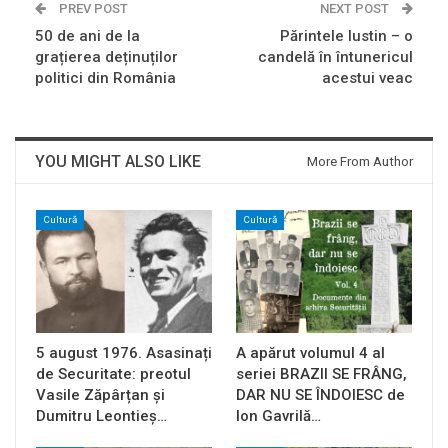
PREV POST
NEXT POST
50 de ani de la
Părintele Iustin – o
grațierea deținuților
candelă în întunericul
politici din România
acestui veac
YOU MIGHT ALSO LIKE
More From Author
Cultură
Cultură
5 august 1976. Asasinați
A apărut volumul 4 al
de Securitate: preotul
seriei BRAZII SE FRÂNG,
Vasile Zăpârțan și
DAR NU SE ÎNDOIESC de
Dumitru Leontieș…
Ion Gavrilă…