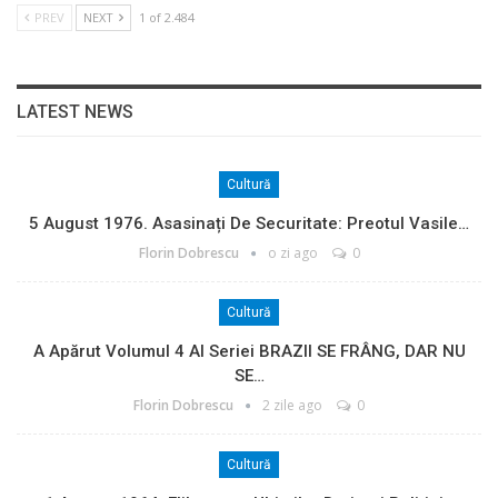
PREV
NEXT
1 of 2.484
LATEST NEWS
Cultură
5 August 1976. Asasinați De Securitate: Preotul Vasile…
Florin Dobrescu
o zi ago
0
Cultură
A Apărut Volumul 4 Al Seriei BRAZII SE FRÂNG, DAR NU
SE…
Florin Dobrescu
2 zile ago
0
Cultură