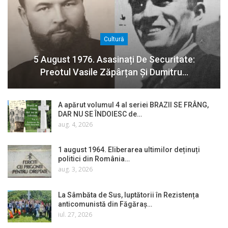
Cultură
5 August 1976. Asasinați De Securitate:
Preotul Vasile Zăpârțan Și Dumitru…
A apărut volumul 4 al seriei BRAZII SE FRÂNG,
DAR NU SE ÎNDOIESC de…
aug. 4, 2026
1 august 1964. Eliberarea ultimilor deținuți
politici din România…
aug. 3, 2026
La Sâmbăta de Sus, luptătorii în Rezistența
anticomunistă din Făgăraș…
iul. 27, 2026