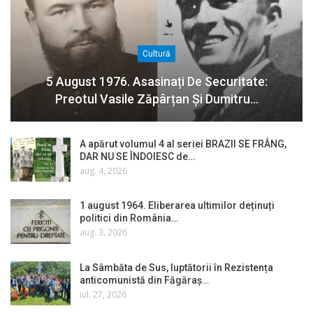
Cultură
5 August 1976. Asasinați De Securitate:
Preotul Vasile Zăpârțan Și Dumitru…
A apărut volumul 4 al seriei BRAZII SE FRÂNG,
DAR NU SE ÎNDOIESC de…
aug. 4, 2026
1 august 1964. Eliberarea ultimilor deținuți
politici din România…
aug. 3, 2026
La Sâmbăta de Sus, luptătorii în Rezistența
anticomunistă din Făgăraș…
iul. 27, 2026