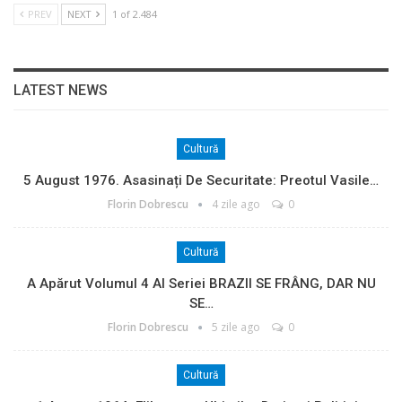
PREV
NEXT
1 of 2.484
LATEST NEWS
Cultură
5 August 1976. Asasinați De Securitate: Preotul Vasile…
Florin Dobrescu
4 zile ago
0
Cultură
A Apărut Volumul 4 Al Seriei BRAZII SE FRÂNG, DAR NU
SE…
Florin Dobrescu
5 zile ago
0
Cultură