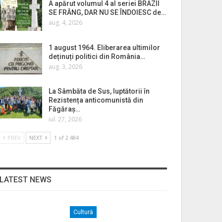
A apărut volumul 4 al seriei BRAZII
SE FRÂNG, DAR NU SE ÎNDOIESC de…
aug. 4, 2026
1 august 1964. Eliberarea ultimilor
deținuți politici din România…
aug. 3, 2026
La Sâmbăta de Sus, luptătorii în
Rezistența anticomunistă din
Făgăraș…
iul. 27, 2026
PREV
NEXT
1 of 2.484
LATEST NEWS
Cultură