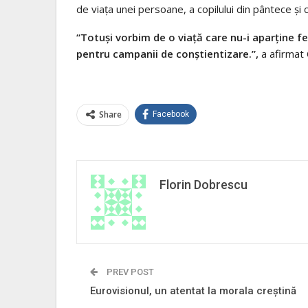
de viaţa unei persoane, a copilului din pântece şi
“Totuși vorbim de o viață care nu-i aparține 
pentru campanii de conștientizare.”,
a afirmat 
Share
Facebook
Florin Dobrescu
PREV POST
Eurovisionul, un atentat la morala creştină