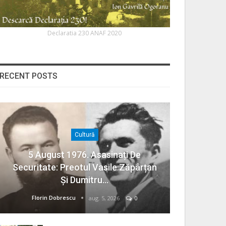
Declaratia 230 ANAF 2020
RECENT POSTS
Cultură
5 August 1976. Asasinați De
Securitate: Preotul Vasile Zăpârțan
Și Dumitru…
Florin Dobrescu
aug. 5, 2026
0