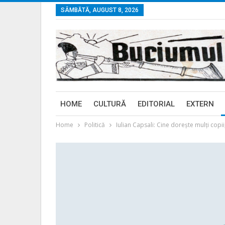
SÂMBĂTĂ, AUGUST 8, 2026
HOME
CULTURĂ
EDITORIAL
EXTERN
Home
Politică
Iulian Capsali: Cine doreşte mulţi copii