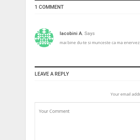
1 COMMENT
Iacobini A.
Says
mai bine du-te si munceste ca ma enervez
LEAVE A REPLY
Your email addr