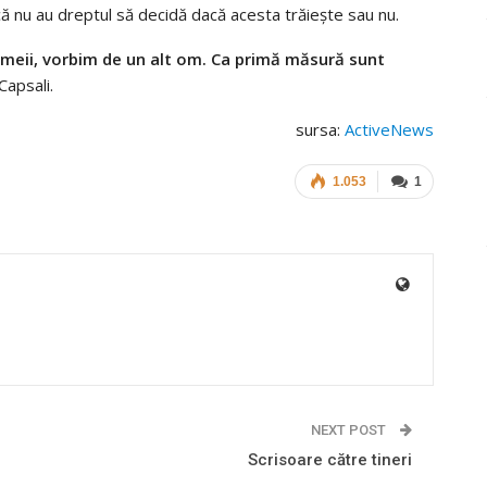
 că nu au dreptul să decidă dacă acesta trăieşte sau nu.
femeii, vorbim de un alt om. Ca primă măsură sunt
Capsali.
sursa:
ActiveNews
1.053
1
NEXT POST
Scrisoare către tineri