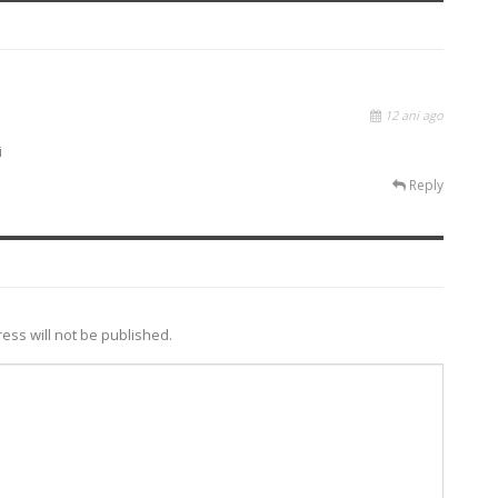
12 ani ago
i
Reply
ess will not be published.