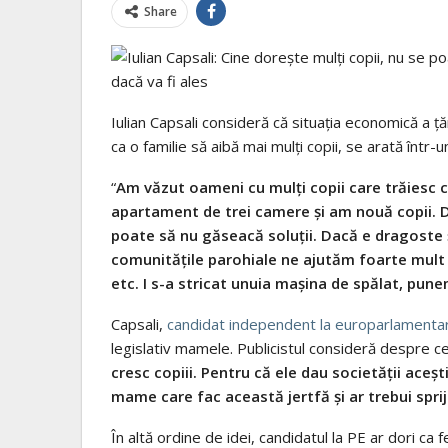
Share
Iulian Capsali consideră că situaţia economică a ţ
ca o familie să aibă mai mulţi copii, se arată într-
“
Am văzut oameni cu mulți copii care trăiesc ca 
apartament de trei camere și am nouă copii. De
poate să nu găseacă soluții. Dacă e dragoste și 
comunitățile parohiale ne ajutăm foarte mult u
etc. I s-a stricat unuia mașina de spălat, pune
Capsali,
candidat independent la europarlamenta
legislativ mamele. Publicistul consideră despre 
cresc copiii. Pentru că ele dau societății aceș
mame care fac această jertfă și ar trebui sprij
În altă ordine de idei, candidatul la PE ar dori ca