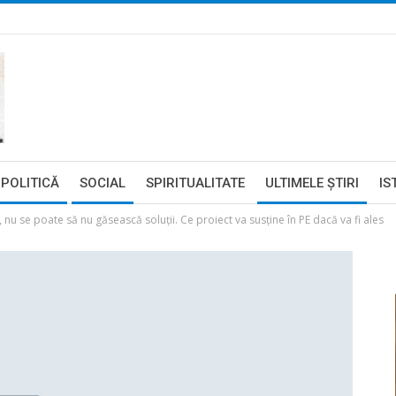
POLITICĂ
SOCIAL
SPIRITUALITATE
ULTIMELE ŞTIRI
IS
, nu se poate să nu găsească soluţii. Ce proiect va susţine în PE dacă va fi ales