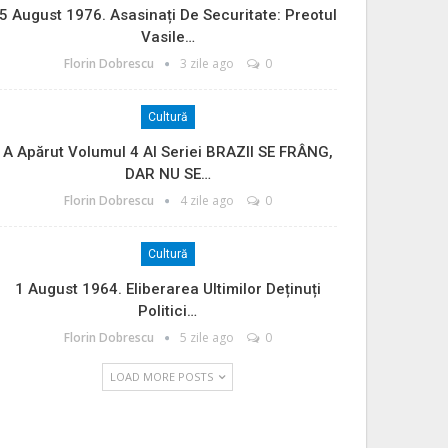
5 August 1976. Asasinați De Securitate: Preotul
Vasile…
Florin Dobrescu
3 zile ago
0
Cultură
A Apărut Volumul 4 Al Seriei BRAZII SE FRÂNG,
DAR NU SE…
Florin Dobrescu
4 zile ago
0
Cultură
1 August 1964. Eliberarea Ultimilor Deținuți
Politici…
Florin Dobrescu
5 zile ago
0
LOAD MORE POSTS