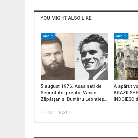
YOU MIGHT ALSO LIKE
Cultură
Cultură
5 august 1976. Asasinați de
A apărut vo
Securitate: preotul Vasile
BRAZII SE
Zăpârțan și Dumitru Leontieș…
ÎNDOIESC d
PREV
NEXT