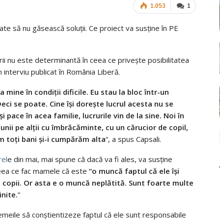
1.053
1
ării nu este determinantă în ceea ce priveşte posibilitatea
un interviu publicat în România Liberă.
mine în condiții dificile. Eu stau la bloc într-un
ci se poate. Cine își dorește lucrul acesta nu se
pace în acea familie, lucrurile vin de la sine. Noi în
nii pe alții cu îmbrăcăminte, cu un cărucior de copil,
m toți bani și-i cumpărăm alta
“, a spus Capsali.
rel
e din mai, mai spune că dacă va fi ales, va susţine
ceea ce fac mamele că este
“o muncă faptul că ele își
ti copii. Or asta e o muncă neplătită. Sunt foarte multe
inite.
”
 femeile să conştientizeze faptul că ele sunt responsabile