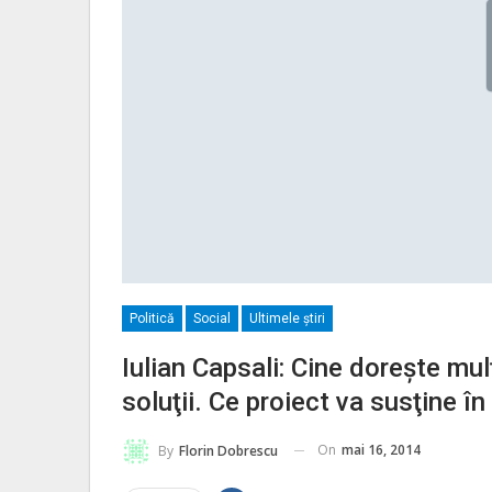
Politică
Social
Ultimele ştiri
Iulian Capsali: Cine doreşte mu
soluţii. Ce proiect va susţine în
On
mai 16, 2014
By
Florin Dobrescu