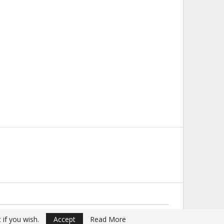
Website Design:
Buciumul
 if you wish.
Accept
Read More