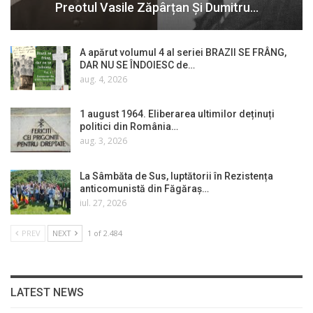
Preotul Vasile Zăpârțan Și Dumitru…
A apărut volumul 4 al seriei BRAZII SE FRÂNG,
DAR NU SE ÎNDOIESC de…
aug. 4, 2026
1 august 1964. Eliberarea ultimilor deținuți
politici din România…
aug. 3, 2026
La Sâmbăta de Sus, luptătorii în Rezistența
anticomunistă din Făgăraș…
iul. 27, 2026
PREV
NEXT
1 of 2.484
LATEST NEWS