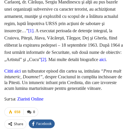
Carlaonţ, dr. Cărăuşu, Sergiu Mandinescu şi alţii au pus bazele
unei organizaţii subversive cu caracter terorist, au achiziţionat
armament, muniţie şi explozibil cu scopul de a înlătura actualul
regim, luptă împotriva URSS prin acţiuni de sabotare şi
insurecţie…”
[1]
. A executat perioada de detenţie integral, la
Craiova, Piteşti, Jilava, Văcăreşti, Târgşor, Dej şi Gherla, fiind
eliberat la expirarea pedepsei – 18 septembrie 1963. După 1964 a
fost urmărit informativ de Securitate, sub două nume de obiectiv:
„Artistul” şi „Cucu”
[2]
. Mai multe detalii biografice
aici
.
Cititi aici
un tulburator episod din cartea sa, intitulata
“Prea mult
intuneric, Doamne!”
, despre Craciunul in cumplita inchisoare de
la Pitesti. Un intuneric infrant prin Credinta, din care izvoreste
acum lumina marturisitoare pentru generatiile viitoare.
Sursa:
Ziaristi Online
658
0
Share
Facebook