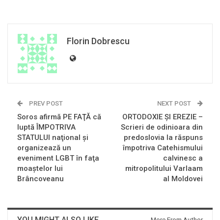
Florin Dobrescu
PREV POST
NEXT POST
Soros afirmă PE FAŢĂ că
ORTODOXIE ȘI EREZIE –
luptă ÎMPOTRIVA
Scrieri de odinioara din
STATULUI naţional şi
predoslovia la răspuns
organizează un
împotriva Catehismului
eveniment LGBT în faţa
calvinesc a
moaştelor lui
mitropolitului Varlaam
Brâncoveanu
al Moldovei
YOU MIGHT ALSO LIKE
More From Author