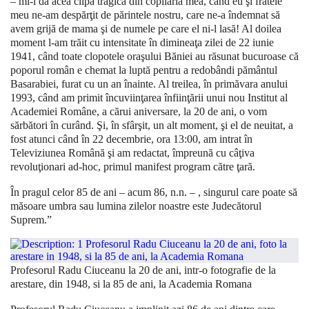
– mi-l dă acea clipă tragică din copilăria mea, când eu şi fratele
meu ne-am despărţit de părintele nostru, care ne-a îndemnat să
avem grijă de mama şi de numele pe care el ni-l lasă! Al doilea
moment l-am trăit cu intensitate în dimineaţa zilei de 22 iunie
1941, când toate clopotele oraşului Băniei au răsunat bucuroase că
poporul român e chemat la luptă pentru a redobândi pământul
Basarabiei, furat cu un an înainte. Al treilea, în primăvara anului
1993, când am primit încuviinţarea înfiinţării unui nou Institut al
Academiei Române, a cărui aniversare, la 20 de ani, o vom
sărbători în curând. Şi, în sfârşit, un alt moment, şi el de neuitat, a
fost atunci când în 22 decembrie, ora 13:00, am intrat în
Televiziunea Română şi am redactat, împreună cu câţiva
revoluţionari ad-hoc, primul manifest program către ţară.
În pragul celor 85 de ani – acum 86, n.n. – , singurul care poate să
măsoare umbra sau lumina zilelor noastre este Judecătorul
Suprem.”
Profesorul Radu Ciuceanu la 20 de ani, intr-o fotografie de la
arestare, din 1948, si la 85 de ani, la Academia Romana