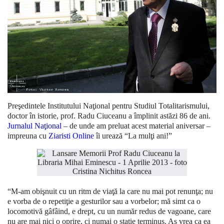
Preşedintele Institutului Naţional pentru Studiul Totalitarismului,
doctor în istorie, prof. Radu Ciuceanu a împlinit astăzi 86 de ani.
Jurnalul Naţional
– de unde am preluat acest material aniversar –
impreuna cu
Ziaristi Online
îi urează “La mulţi ani!”
“M-am obişnuit cu un ritm de viaţă la care nu mai pot renunţa; nu
e vorba de o repetiţie a gesturilor sau a vorbelor; mă simt ca o
locomotivă gâfâind, e drept, cu un număr redus de vagoane, care
nu are mai nici o oprire, ci numai o staţie terminus. Aş vrea ca ea