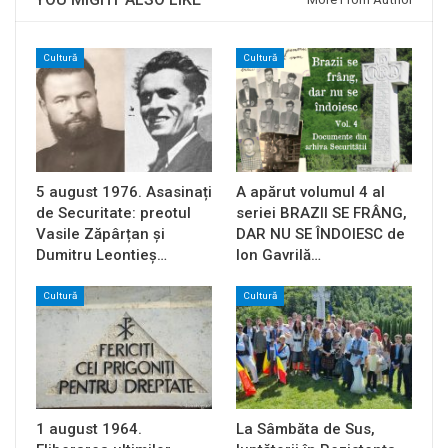
Cultură
Cultură
5 august 1976. Asasinați
A apărut volumul 4 al
de Securitate: preotul
seriei BRAZII SE FRÂNG,
Vasile Zăpârțan și
DAR NU SE ÎNDOIESC de
Dumitru Leontieș…
Ion Gavrilă…
Cultură
Cultură
1 august 1964.
La Sâmbăta de Sus,