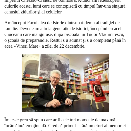
Imperiul Chezaro-Crăiesc de odinioară. Atunci am redescoperit
culorile acestei lumi care se contopiseră cu timpul într-una singură:
cenuşiul zidurilor şi al celulelor.
Am început Facultatea de Istorie dintr-un îndemn al tradiţiei de
familie. Deveneam a treia generaţie de istorici, începând cu acel
Ciuceanu care inaugurase, după răscoala lui Tudor Vladimirescu,
o şcoală de preparandie. Restul s-a adunat şi s-a completat până în
acea «Vineri Mare» a zilei de 22 decembrie.
Îmi este greu să spun care ar fi cele trei momente de maximă
încărcătură emoţională. Cred că primul – fără un efort al memoriei