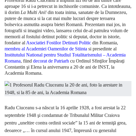
Profesorul Radu Ciuceanu a implinit azi 86 de ani dintre care
aproape 16 si i-a petrecut in inchisorile comuniste. Ca intotdeauna,
ii dorim
La Multi Ani!
din toata inima, sanatate de la Dumnezeu,
putere de munca si la cat mai multe lucrari despre teroarea
bolsevica asmutita asupra bietei Romanii. Prezentam mai jos, in
fotografii si imagini video, lansarea celui de-al patrulea volum de
memorii al fostului detinut politic si deputat, doctor in istorie,
fondator al
Asociatiei Fostilor Detinuti Politic
din Romania,
membru al Academiei Oamenilor de Stiinta
si presedinte al
Institutului National pentru Studiul Totalitarismului – Academia
Romana
, fiind
decorat de Patriarh
cu Ordinul Sfinţilor Împăraţi
Constantin şi Elena la aniversarea a 20 de ani de INST, la
Academia Romana.
Radu Ciuceanu s-a născut la 16 aprilie 1928, a fost arestat la 22
septembrie 1948 şi condamnat de Tribunalul Militar Craiova
pentru „uneltire contra ordinii sociale” la 15 ani de temniţă grea,
deoarece „… în cursul anului 1947, împreună cu generalul