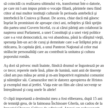
să coincidă cu realizarea ultimului vis, transformat într-o datorie,
pe care mi l-am impus printr-o vocaţie filiară, părintele meu fiind
ctitor al mai multor instituţii culturale în perioada antebelică şi
interbelică în Craiova şi Banat. De aceea, chiar dacă mă găsesc
înşelat în promisiuni de aproape cinci ani, neînţeles şi fără sprijin
din partea unui Guvern bicefal, cu ai cărui părinţi am colaborat la
naşterea unui Parlament, a unei Constituţii şi a unei vieţi politice
care s-a vrut democratică, nu voi abandona, până la sfârşitul vieţii,
speranţa într-un act de curaj şi demnitate care s-ar înfăptui prin şi
ridicarea, în capitala ţării, a unui Panteon Naţional al celor mai
strălucite personalităţi care au contribuit la unitatea şi cultura
poporului român.
Aş dori să privesc mult înainte, fiindcă drumul se îngustează pe an
ce trece; reperele mele însă, pline de lumină, sunt anii de tinereţe
când am pus mâna pe armă şi m-am împotrivit regimului comunist
şi năimiţilor săi. Camarazilor mei le datorez apropierea de Hristos
şi exemplul mut al jertfei. Viaţa este un film ale cărui secvenţe se
întrepătrund şi curg unele în altele!
O clipă importantă a destinului meu a fost eliberarea, după 15 ani
de temniţă grea, de la faimoasa Închisoare Gherla, un cadou de la