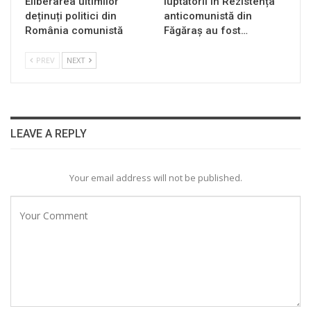
Eliberarea ultimilor
luptătorii în Rezistența
deținuți politici din
anticomunistă din
România comunistă
Făgăraș au fost…
PREV
NEXT
LEAVE A REPLY
Your email address will not be published.