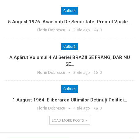
Cultură
5 August 1976. Asasinați De Securitate: Preotul Vasile…
Florin Dobrescu
2 zile ago
0
Cultură
A Apărut Volumul 4 Al Seriei BRAZII SE FRÂNG, DAR NU
SE…
Florin Dobrescu
3 zile ago
0
Cultură
1 August 1964. Eliberarea Ultimilor Deținuți Politici…
Florin Dobrescu
4 zile ago
0
LOAD MORE POSTS