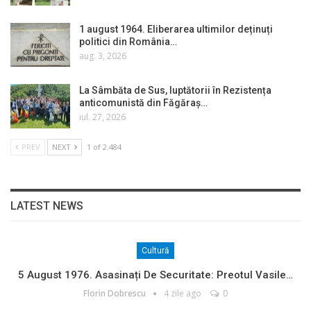
1 august 1964. Eliberarea ultimilor deținuți
politici din România…
aug. 3, 2026
La Sâmbăta de Sus, luptătorii în Rezistența
anticomunistă din Făgăraș…
iul. 27, 2026
PREV
NEXT
1 of 2.484
LATEST NEWS
Cultură
5 August 1976. Asasinați De Securitate: Preotul Vasile…
Florin Dobrescu
4 zile ago
0