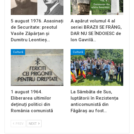
5 august 1976. Asasinați
A apărut volumul 4 al
de Securitate: preotul
seriei BRAZII SE FRÂNG,
Vasile Zăpârțan și
DAR NU SE ÎNDOIESC de
Dumitru Leontieș…
Ion Gavrilă…
Cultură
Cultură
1 august 1964.
La Sâmbăta de Sus,
Eliberarea ultimilor
luptătorii în Rezistența
deținuți politici din
anticomunistă din
România comunistă
Făgăraș au fost…
PREV
NEXT