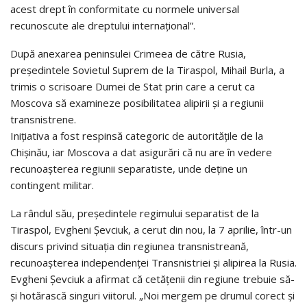
acest drept în conformitate cu normele universal
recunoscute ale dreptului internaţional”.
După anexarea peninsulei Crimeea de către Rusia,
preşedintele Sovietul Suprem de la Tiraspol, Mihail Burla, a
trimis o scrisoare Dumei de Stat prin care a cerut ca
Moscova să examineze posibilitatea alipirii şi a regiunii
transnistrene.
Iniţiativa a fost respinsă categoric de autorităţile de la
Chişinău, iar Moscova a dat asigurări că nu are în vedere
recunoaşterea regiunii separatiste, unde deţine un
contingent militar.
La rândul său, preşedintele regimului separatist de la
Tiraspol, Evgheni Şevciuk, a cerut din nou, la 7 aprilie, într-un
discurs privind situaţia din regiunea transnistreană,
recunoaşterea independenţei Transnistriei şi alipirea la Rusia.
Evgheni Şevciuk a afirmat că cetăţenii din regiune trebuie să-
şi hotărască singuri viitorul. „Noi mergem pe drumul corect şi