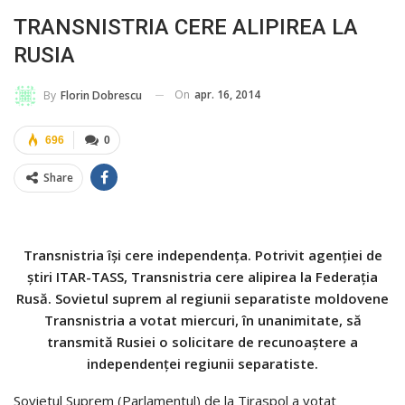
TRANSNISTRIA CERE ALIPIREA LA
RUSIA
On
apr. 16, 2014
By
Florin Dobrescu
696
0
Share
Transnistria îşi cere independenţa. Potrivit agenţiei de
ştiri ITAR-TASS, Transnistria cere alipirea la Federaţia
Rusă. Sovietul suprem al regiunii separatiste moldovene
Transnistria a votat miercuri, în unanimitate, să
transmită Rusiei o solicitare de recunoaştere a
independenţei regiunii separatiste.
Sovietul Suprem (Parlamentul) de la Tiraspol a votat