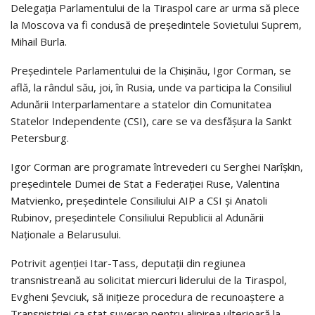
Delegaţia Parlamentului de la Tiraspol care ar urma să plece
la Moscova va fi condusă de preşedintele Sovietului Suprem,
Mihail Burla.
Preşedintele Parlamentului de la Chişinău, Igor Corman, se
află, la rândul său, joi, în Rusia, unde va participa la Consiliul
Adunării Interparlamentare a statelor din Comunitatea
Statelor Independente (CSI), care se va desfăşura la Sankt
Petersburg.
Igor Corman are programate întrevederi cu Serghei Narîşkin,
preşedintele Dumei de Stat a Federaţiei Ruse, Valentina
Matvienko, preşedintele Consiliului AIP a CSI şi Anatoli
Rubinov, preşedintele Consiliului Republicii al Adunării
Naţionale a Belarusului.
Potrivit agenţiei Itar-Tass, deputaţii din regiunea
transnistreană au solicitat miercuri liderului de la Tiraspol,
Evgheni Şevciuk, să iniţieze procedura de recunoaştere a
Transnistriei ca stat suveran pentru alipirea ulterioară la