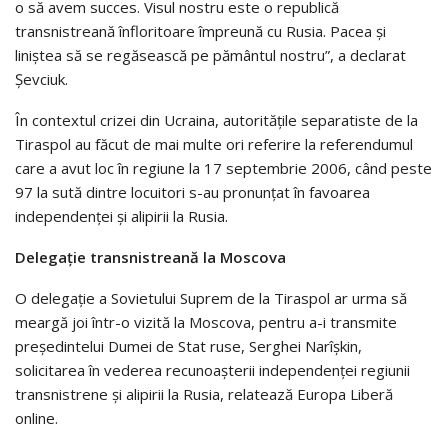
o să avem succes. Visul nostru este o republică
transnistreană înfloritoare împreună cu Rusia. Pacea şi
liniştea să se regăsească pe pământul nostru”, a declarat
Şevciuk.
În contextul crizei din Ucraina, autorităţile separatiste de la
Tiraspol au făcut de mai multe ori referire la referendumul
care a avut loc în regiune la 17 septembrie 2006, când peste
97 la sută dintre locuitori s-au pronunţat în favoarea
independenţei şi alipirii la Rusia.
Delegaţie transnistreană la Moscova
O delegaţie a Sovietului Suprem de la Tiraspol ar urma să
meargă joi într-o vizită la Moscova, pentru a-i transmite
preşedintelui Dumei de Stat ruse, Serghei Narîşkin,
solicitarea în vederea recunoaşterii independenţei regiunii
transnistrene şi alipirii la Rusia, relatează Europa Liberă
online.