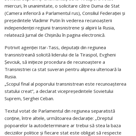
miercuri, în unanimitate, o solicitare către Duma de Stat
(Camera inferioră a Parlamentul rus), Consiliul Federaţiei şi
preşedintele Vladimir Putin în vederea recunoaşterii
independenţei regiunii transnistrene şi alipirii la Rusia,
relatează Jurnal de Chişinău în pagina electronică.
Potrivit agenţiei Itar-Tass, deputaţii din regiunea
transnistreană solicită liderului de la Tiraspol, Evgheni
Şevciuk, să iniţieze procedura de recunoaştere a
Transnistriei ca stat suveran pentru alipirea ulterioară la
Rusia.
„Scopul final al poporului transnistrean este recunoaşterea
statului creat”, a declarat vicepreşedintele Sovietului
Suprem, Serghei Ceban.
Textul votat de Parlamentul din regiunea separatistă
conţine, între altele, următoarea declaraţie: „Dreptul
popoarelor la autodeterminare ar trebui să stea la baza
deciziilor politice şi fiecare stat este obligat să respecte