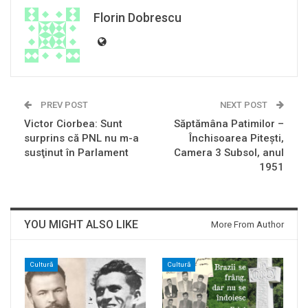
Florin Dobrescu
PREV POST
NEXT POST
Victor Ciorbea: Sunt
Săptămâna Patimilor –
surprins că PNL nu m-a
Închisoarea Piteşti,
susţinut în Parlament
Camera 3 Subsol, anul
1951
YOU MIGHT ALSO LIKE
More From Author
Cultură
Cultură