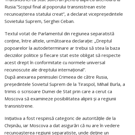
Rusia.”Scopul final al poporului transnistrean este
recunoaşterea statului creat”, a declarat vicepreşedintele
Sovietului Suprem, Serghei Ceban.
Textul votat de Parlamentul din regiunea separatistă
conţine, între altele, următoarea declaraţie: „Dreptul
popoarelor la autodeterminare ar trebui să stea la baza
deciziilor politice şi fiecare stat este obligat să respecte
acest drept în conformitate cu normele universal
recunoscute ale dreptului internaţional”.
După anexarea peninsulei Crimeea de către Rusia,
preşedintele Sovietul Suprem de la Tiraspol, Mihail Burla, a
trimis o scrisoare Dumei de Stat prin care a cerut ca
Moscova să examineze posibilitatea alipirii şi a regiunii
transnistrene.
Iniţiativa a fost respinsă categoric de autorităţile de la
Chişinău, iar Moscova a dat asigurări că nu are în vedere
recunoaşterea regiunii separatiste, unde deţine un