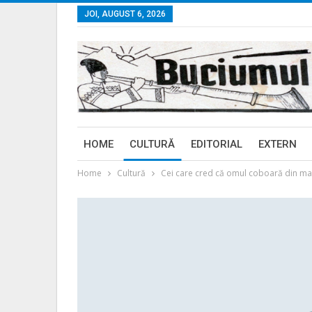
JOI, AUGUST 6, 2026
HOME
CULTURĂ
EDITORIAL
EXTERN
Home
Cultură
Cei care cred că omul coboară din m