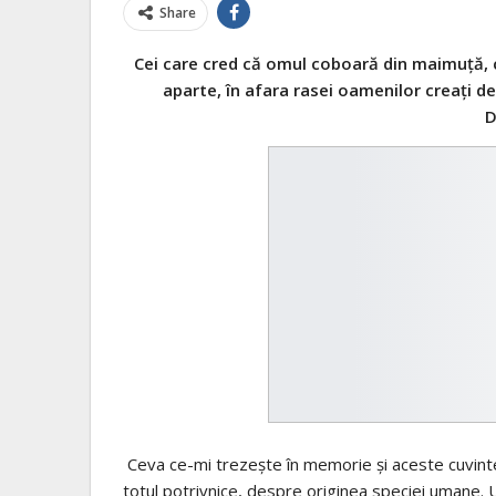
Share
Cei care cred că omul coboară din maimuţă, 
aparte, în afara rasei oamenilor creaţi de
D
Ceva ce-mi trezeşte în memorie şi aceste cuvinte 
totul potrivnice, despre originea speciei umane. U