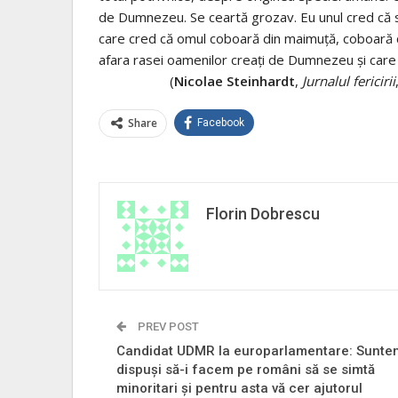
de Dumnezeu. Se ceartă grozav. Eu unul cred că se 
care cred că omul coboară din maimuţă, coboară c
afara rasei oamenilor creaţi de Dumnezeu şi care 
(
Nicolae Steinhardt
,
Jurnalul fericirii
Share
Facebook
Florin Dobrescu
PREV POST
Candidat UDMR la europarlamentare: Sunte
dispuşi să-i facem pe români să se simtă
minoritari şi pentru asta vă cer ajutorul