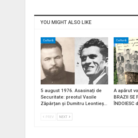
YOU MIGHT ALSO LIKE
Cultură
Cultură
5 august 1976. Asasinați de
A apărut vo
Securitate: preotul Vasile
BRAZII SE
Zăpârțan și Dumitru Leontieș…
ÎNDOIESC d
PREV
NEXT