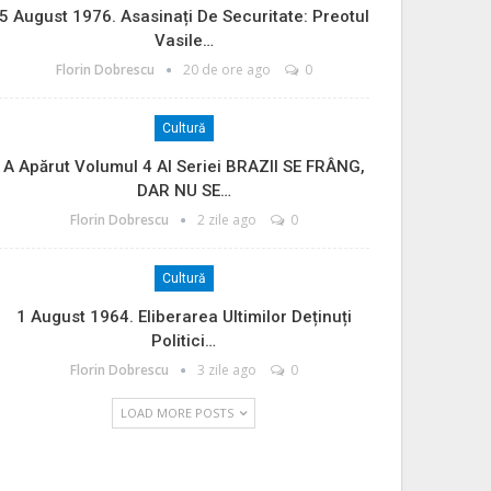
5 August 1976. Asasinați De Securitate: Preotul
Vasile…
Florin Dobrescu
20 de ore ago
0
Cultură
A Apărut Volumul 4 Al Seriei BRAZII SE FRÂNG,
DAR NU SE…
Florin Dobrescu
2 zile ago
0
Cultură
1 August 1964. Eliberarea Ultimilor Deținuți
Politici…
Florin Dobrescu
3 zile ago
0
LOAD MORE POSTS