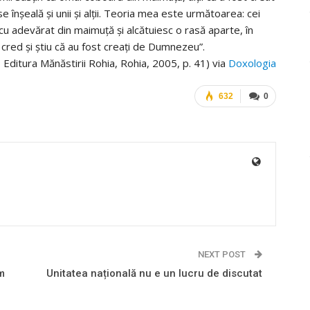
înşeală şi unii şi alţii. Teoria mea este următoarea: cei
u adevărat din maimuţă şi alcătuiesc o rasă aparte, în
cred şi ştiu că au fost creaţi de Dumnezeu”.
, Editura Mănăstirii Rohia, Rohia, 2005, p. 41) via
Doxologia
632
0
NEXT POST
m
Unitatea națională nu e un lucru de discutat