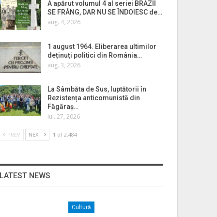
A apărut volumul 4 al seriei BRAZII
SE FRÂNG, DAR NU SE ÎNDOIESC de…
aug. 4, 2026
1 august 1964. Eliberarea ultimilor
deținuți politici din România…
aug. 3, 2026
La Sâmbăta de Sus, luptătorii în
Rezistența anticomunistă din
Făgăraș…
iul. 27, 2026
PREV
NEXT
1 of 2.484
LATEST NEWS
Cultură