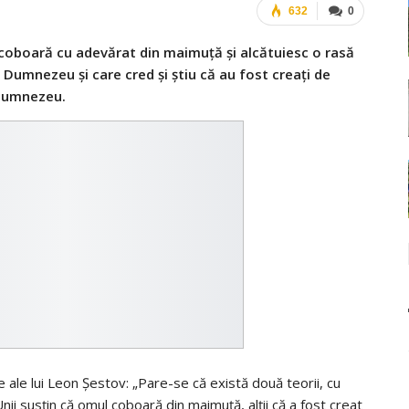
632
0
coboară cu adevărat din maimuţă şi alcătuiesc o rasă
 Dumnezeu şi care cred şi ştiu că au fost creaţi de
umnezeu.
ale lui Leon Şestov: „Pare-se că există două teorii, cu
nii susţin că omul coboară din maimuţă, alţii că a fost creat