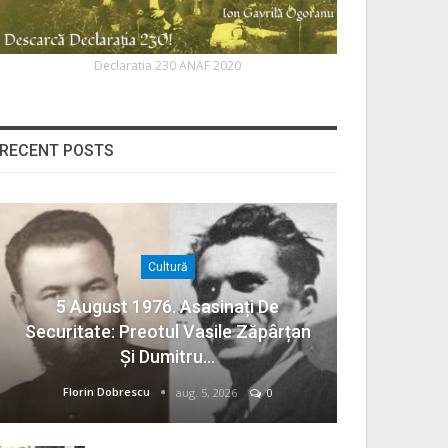
Declaratia 230 ANAF 2020
RECENT POSTS
Cultură
5 August 1976. Asasinați De
Securitate: Preotul Vasile Zăpârțan
Și Dumitru…
Florin Dobrescu
aug. 5, 2026
0