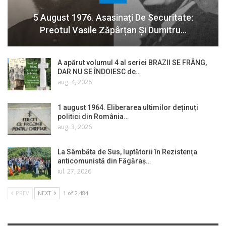
5 August 1976. Asasinați De Securitate:
Preotul Vasile Zăpârțan Și Dumitru…
A apărut volumul 4 al seriei BRAZII SE FRÂNG,
DAR NU SE ÎNDOIESC de…
aug. 4, 2026
1 august 1964. Eliberarea ultimilor deținuți
politici din România…
aug. 3, 2026
La Sâmbăta de Sus, luptătorii în Rezistența
anticomunistă din Făgăraș…
iul. 27, 2026
PREV
NEXT
1 of 2.484