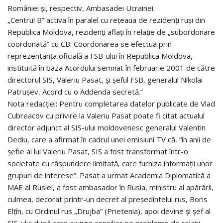
României și, respectiv, Ambasadei Ucrainei.
„Centrul B” activa în paralel cu rețeaua de rezidenți ruși din
Republica Moldova, rezidenți aflați în relație de „subordonare
coordonată” cu CB. Coordonarea se efectua prin
reprezentanța oficială a FSB-ului în Republica Moldova,
instituită în baza Acordului semnat în februarie 2001 de către
directorul SIS, Valeriu Pasat, și șeful FSB, generalul Nikolai
Patrușev, Acord cu o Addenda secretă.”
Nota redacției: Pentru completarea datelor publicate de Vlad
Cubreacov cu privire la Valeriu Pasat poate fi citat actualul
director adjunct al SIS-ului moldovenesc generalul Valentin
Dediu, care a afirmat în cadrul unei emisiuni TV că, “în anii de
șefie ai lui Valeriu Pasat, SIS a fost transformat într-o
societate cu răspundere limitată, care furniza informații unor
grupuri de interese”. Pasat a urmat Academia Diplomatică a
MAE al Rusiei, a fost ambasador în Rusia, ministru al apărării,
culmea, decorat printr-un decret al președintelui rus, Boris
Elțîn, cu Ordinul rus „Drujba” (Prietenia), apoi devine și șef al
SIS-ului după care ajunge consilier pe probleme de relații