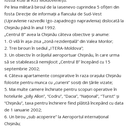
Pe linia militară biroul de la Iasenevo cuprindea 5 ofițeri din
fosta Direcție de informații a flancului de Sud-Vest
(Upravlenie razvedki Igo-zapadnogo napravlenia) dislocată la
Chișinău până în anul 1992.
„Centrul B” avea la Chișinău câteva obiective și anume:
1. O vilă în așa-zisa „zonă rezidențială” din Valea Morilor;
2. Trei birouri în sediul „ITERA-Moldova”;
3. Un obiectiv în orășelul aeroportuar Chișinău, în care urma
să se stabilească nemijlocit „Centrul B” începând cu 15
septembrie 2002;
4. Câteva apartamente conspirative în raza orașului Chișinău
folosite pentru munca cu „curierii” sosiți din țările vizate;
5. Mai multe camere închiriate pentru scopuri operative în
hotelurile „Jolly Allon”, “Codru”, “Dacia”, “Național”, “Turist” și
“Chișinău”, taxa pentru închiriere fiind plătită începând cu data
de 1 ianuarie 2002;
6. Un birou „sub acoperire” la Aeroportul internațional
Chișinău;