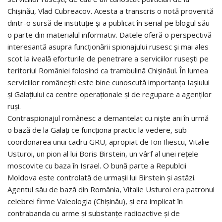
Chișinău, Vlad Cubreacov. Acesta a transcris o notă provenită
dintr-o sursă de instituție și a publicat în serial pe blogul său
o parte din materialul informativ. Datele oferă o perspectivă
interesantă asupra funcționării spionajului rusesc și mai ales
scot la iveală eforturile de penetrare a serviciilor rusești pe
teritoriul României folosind ca trambulină Chișinăul. În lumea
serviciilor românești este bine cunoscută importanța Iașiului
și Galațiului ca centre operaționale și de regupare a agenților
ruși.
Contraspionajul românesc a demantelat cu niște ani în urmă
o bază de la Galați ce funcționa practic la vedere, sub
coordonarea unui cadru GRU, apropiat de Ion Iliescu, Vitalie
Usturoi, un pion al lui Boris Birstein, un vârf al unei rețele
moscovite cu baza în Israel. O bună parte a Republcii
Moldova este controlată de urmașii lui Birstein și astăzi.
Agentul său de bază din România, Vitalie Usturoi era patronul
celebrei firme Valeologia (Chișinău), și era implicat în
contrabanda cu arme și substanțe radioactive și de