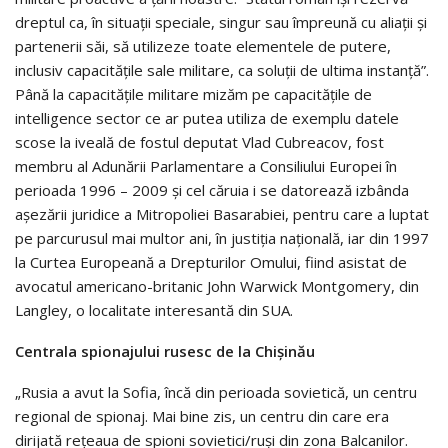
dreptul ca, în situații speciale, singur sau împreună cu aliații și
partenerii săi, să utilizeze toate elementele de putere,
inclusiv capacitățile sale militare, ca soluții de ultima instanță”.
Până la capacitățile militare mizăm pe capacitățile de
intelligence sector ce ar putea utiliza de exemplu datele
scose la iveală de fostul deputat Vlad Cubreacov, fost
membru al Adunării Parlamentare a Consiliului Europei în
perioada 1996 – 2009 și cel căruia i se datorează izbânda
așezării juridice a Mitropoliei Basarabiei, pentru care a luptat
pe parcurusul mai multor ani, în justiția națională, iar din 1997
la Curtea Europeană a Drepturilor Omului, fiind asistat de
avocatul americano-britanic John Warwick Montgomery, din
Langley, o localitate interesantă din SUA.
Centrala spionajului rusesc de la Chișinău
„Rusia a avut la Sofia, încă din perioada sovietică, un centru
regional de spionaj. Mai bine zis, un centru din care era
dirijată rețeaua de spioni sovietici/ruși din zona Balcanilor.