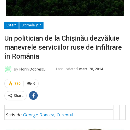
Extern
Ultimele ştiri
Un politician de la Chișinău dezvăluie
manevrele serviciilor ruse de infiltrare
în România
Last updated
mart. 28, 2014
By
Florin Dobrescu
770
0
Share
Scris de
George Roncea, Curentul