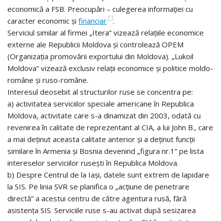
economică a FSB. Preocupări – culegerea informației cu
caracter economic și
financiar
.
Serviciul similar al firmei „Itera” vizează relațiile economice
externe ale Republicii Moldova și controlează OPEM
(Organizația promovării exportului din Moldova). „Lukoil
Moldova” vizează exclusiv relații economice și politice moldo-
române și ruso-române.
Interesul deosebit al structurilor ruse se concentra pe:
a) activitatea serviciilor speciale americane în Republica
Moldova, activitate care s-a dinamizat din 2003, odată cu
revenirea în calitate de reprezentant al CIA, a lui John B., care
a mai deținut aceasta calitate anterior și a deținut funcții
similare în Armenia și Bosnia devenind „figura nr.1” pe lista
intereselor serviciilor rusești în Republica Moldova.
b) Despre Centrul de la Iași, datele sunt extrem de lapidare
la SIS. Pe linia SVR se planifica o „acțiune de penetrare
directă” a acestui centru de către agentura rusă, fără
asistența SIS. Serviciile ruse s-au activat după sesizarea