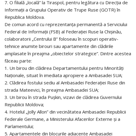
7. O filială „locală” la Tiraspol, pentru legătura cu Direcția de
Informații a Grupului Operativ de Trupe Ruse (GOTR) în
Republica Moldova.
De comun acord cu reprezentanța permanentă a Serviciului
Federal de Informații (FSB) al Federației Ruse la Chișinău,
colaboratorii „Centrului B” foloseau în scopuri operativ-
tehnice anumite birouri sau apartamente din clădirile
amplasate în preajma „obiectelor strategice”. Dintre acestea
făceau parte:
1. Un birou din clădirea Departamentului pentru Minorități
Naționale, situat în imediata apropiere a Ambasadei SUA;
2. Clădirea fostului sediu al Ambasadei Federației Ruse din
strada Mateevici, în preajma Ambasadei SUA;
3. Un birou în strada Pușkin, vizavi de clădirea Guvernului
Republicii Moldova;
4. Hotelul „Jolly Allon” din vecinătatea Ambasadei Republicii
Federale Germane, a Ministerului Afacerilor Externe și a
Parlamentului;
5. Apartamentele din blocurile adiacente Ambasadei