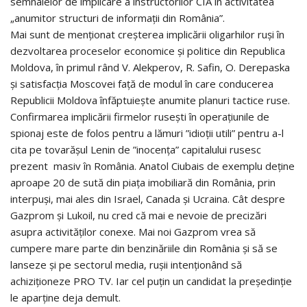
semnalelor de implicare a instructorilor CIA în activitatea
„anumitor structuri de informații din România”.
Mai sunt de menționat creșterea implicării oligarhilor ruși în
dezvoltarea proceselor economice și politice din Republica
Moldova, în primul rând V. Alekperov, R. Safin, O. Derepaska
și satisfacția Moscovei față de modul în care conducerea
Republicii Moldova înfăptuiește anumite planuri tactice ruse.
Confirmarea implicării firmelor rusești în operațiunile de
spionaj este de folos pentru a lămuri ”idioții utili” pentru a-l
cita pe tovarășul Lenin de ”inocența” capitalului rusesc
prezent masiv în România. Anatol Ciubais de exemplu deține
aproape 20 de sută din piața imobiliară din România, prin
interpuși, mai ales din Israel, Canada și Ucraina. Cât despre
Gazprom și Lukoil, nu cred că mai e nevoie de precizări
asupra activităților conexe. Mai noi Gazprom vrea să
cumpere mare parte din benzinăriile din România și să se
lanseze și pe sectorul media, rușii intenționând să
achiziționeze PRO TV. Iar cel puțin un candidat la președinție
le aparține deja demult.