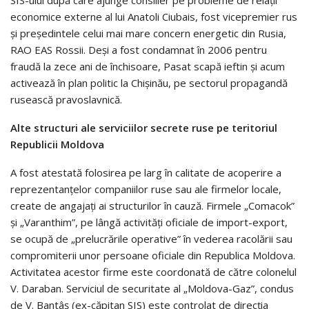
economice externe al lui Anatoli Ciubais, fost vicepremier rus
și președintele celui mai mare concern energetic din Rusia,
RAO EAS Rossii. Deși a fost condamnat în 2006 pentru
fraudă la zece ani de închisoare, Pasat scapă ieftin și acum
activează în plan politic la Chișinău, pe sectorul propagandă
rusească pravoslavnică.
Alte structuri ale serviciilor secrete ruse pe teritoriul
Republicii Moldova
A fost atestată folosirea pe larg în calitate de acoperire a
reprezentanțelor companiilor ruse sau ale firmelor locale,
create de angajați ai structurilor în cauză. Firmele „Comacok”
și „Varanthim”, pe lângă activități oficiale de import-export,
se ocupă de „prelucrările operative” în vederea racolării sau
compromiterii unor persoane oficiale din Republica Moldova.
Activitatea acestor firme este coordonată de către colonelul
V. Daraban. Serviciul de securitate al „Moldova-Gaz”, condus
de V. Bantâș (ex-căpitan SIS) este controlat de direcția