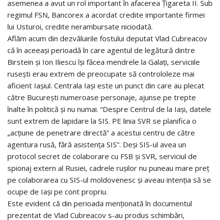
asemenea a avut un rol important în afacerea Țigareta II. Sub
regimul FSN, Bancorex a acordat credite importante firmei
lui Usturoi, credite nerambursate niciodată.
Aflăm acum din dezvăluirile fostului deputat Vlad Cubreacov
că în aceeași perioadă în care agentul de legătură dintre
Birstein și Ion Iliescu își făcea mendrele la Galați, serviciile
rusești erau extrem de preocupate să controloleze mai
aficient Iașiul. Centrala Iași este un punct din care au plecat
către București numeroase personaje, ajunse pe trepte
înalte în politică și nu numai. “Despre Centrul de la Iași, datele
sunt extrem de lapidare la SIS. PE linia SVR se planifica o
„acțiune de penetrare directă” a acestui centru de către
agentura rusă, fără asistența SIS”. Deși SIS-ul avea un
protocol secret de colaborare cu FSB și SVR, serviciul de
spionaj extern al Rusiei, cadrele rușilor nu puneau mare preț
pe colaborarea cu SIS-ul moldovenesc și aveau intenția să se
ocupe de Iași pe cont propriu.
Este evident că din perioada menționată în documentul
prezentat de Vlad Cubreacov s-au produs schimbări,