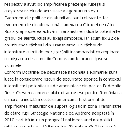
respectiv a avut loc amplificarea prezenței rusești și
creșterea nivelui de activitate a agenturii rusești.
Evenimentele politice din ultimii ani sunt relevante. Iar
evenimentele din ultima lună – anexarea Crimeei de către
Rusia și apropierea activării Transnistriei ridică la cote înalte
gradul de alertă. Rușii au fixații simbolice, iar acum fix 22 de
ani izbucnea războiul din Transnistria. Un război de
intensitate cu mii de morți și răniți incomparabil ca amploare
cu mișcarea de acum din Crimeea unde practic lipsesc
victimele.
Conform Doctrinei de securitate nationala a României sunt
luate în considerare riscuri de securitate sporite în contextul
intensificarii potențialului de amenințare din partea Federației
Ruse. Creșterea interesului militar rusesc pentru România ca
urmare a instalării scutului american a fost urmat de
amplificarea măsurilor de suport logistic în zona Transnistriei
de către ruși. Strategia Nationala de Apărare adoptată în
2010 clarifică într-un paragraf final ideea unei noi politici
militare proactive a țării noastre. “Statul român își rezervă