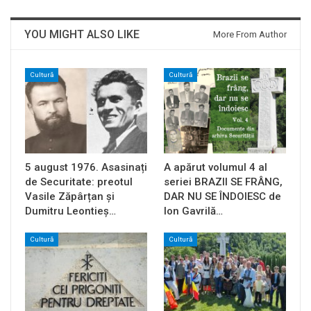
YOU MIGHT ALSO LIKE
More From Author
Cultură
Cultură
5 august 1976. Asasinați
A apărut volumul 4 al
de Securitate: preotul
seriei BRAZII SE FRÂNG,
Vasile Zăpârțan și
DAR NU SE ÎNDOIESC de
Dumitru Leontieș…
Ion Gavrilă…
Cultură
Cultură