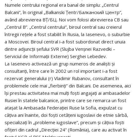
Numele centrului regional era banal de simplu: „Centrul
Balcani”, în original „Balkanski Țentr/Балканский Центр”,
având abrevierea BȚ/БЦ. Noi vom folosi abrevierea CB sau
„Centrul B”. „Centrul centrului”, biroul central sau creierul
întregii rețele a fost stabilit în Rusia, la Iasenevo, o suburbie
a Moscovei. Biroul central i-a fost subordonat direct unuia
dintre adjuncții șefului SVR (Slujba Venșnei Razvedki –
Serviciul de Informații Externe) Serghei Lebedev.
La Iasenevo activează un grup numeros de analiști și
consultanți, între care în 2002 un rol important i-a fost
rezervat generalului (r) Vladimir Rubanov, consultant în
problemele cele mai „fierbinți” din Balcani. De asemenea, aici
își prestau activitatea mai mulți foști angajați ai ambasadelor
Rusiei în statele balcanice, printre care se remarca un fost
atașat la Ambasada Federației Ruse la Sofia, expulzat cu
câțiva ani înainte, doi foști cetățeni iugoslavi de etnie sârbă,
specializați în „probleme iugoslave”, precum și câțiva foști
ofițeri din cadrul „Direcției 24” (România), care au activat în
fostul KGB al RSS Moldovenești.