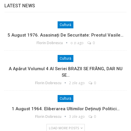
LATEST NEWS
Cultură
5 August 1976. Asasinați De Securitate: Preotul Vasile…
Florin Dobrescu
o zi ago
0
Cultură
A Apărut Volumul 4 Al Seriei BRAZII SE FRÂNG, DAR NU
SE…
Florin Dobrescu
2 zile ago
0
Cultură
1 August 1964. Eliberarea Ultimilor Deținuți Politici…
Florin Dobrescu
3 zile ago
0
LOAD MORE POSTS