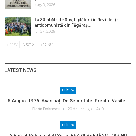
aug. 3, 2026
La Sâmbăta de Sus, luptătorii în Rezistența
anticomunistă din Făgăraș…
iul. 27, 2026
PREV
NEXT
1 of 2.484
LATEST NEWS
Cultură
5 August 1976. Asasinați De Securitate: Preotul Vasile…
Florin Dobrescu
20 de ore ago
0
Cultură
A Apărut Volumul 4 Al Seriei BRAZII SE FRÂNG, DAR NU