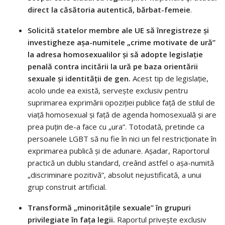
direct la căsătoria autentică, bărbat-femeie
.
Solicită statelor membre ale UE să înregistreze și
investigheze așa-numitele „crime motivate de ură”
la adresa homosexualilor și să adopte legislație
penală contra incitării la ură pe baza orientării
sexuale și identității de gen.
Acest tip de legislație,
acolo unde ea există, servește exclusiv pentru
suprimarea exprimării opoziției publice față de stilul de
viață homosexual și față de agenda homosexuală și are
prea puțin de-a face cu „ura”. Totodată, pretinde ca
persoanele LGBT să nu fie în nici un fel restricționate în
exprimarea publică și de adunare. Așadar, Raportorul
practică un dublu standard, creând astfel o așa-numită
„discriminare pozitivă”, absolut nejustificată, a unui
grup construit artificial.
Transformă „minoritățile sexuale” în grupuri
privilegiate în fața legii.
Raportul privește exclusiv