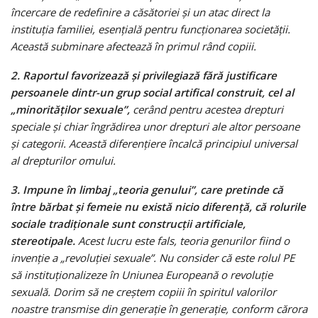
încercare de redefinire a căsătoriei și un atac direct la
instituția familiei, esențială pentru funcționarea societății.
Această subminare afectează în primul rând copiii.
2. Raportul favorizează și privilegiază fără justificare
persoanele dintr-un grup social artifical construit, cel al
„minorităților sexuale”,
cerând pentru acestea drepturi
speciale și chiar îngrădirea unor drepturi ale altor persoane
și categorii. Această diferențiere încalcă principiul universal
al drepturilor omului.
3. Impune în limbaj „teoria genului”, care pretinde că
între bărbat și femeie nu există nicio diferență, că rolurile
sociale tradiționale sunt construcții artificiale,
stereotipale.
Acest lucru este fals, teoria genurilor fiind o
invenție a „revoluției sexuale”. Nu consider că este rolul PE
să instituționalizeze în Uniunea Europeană o revoluție
sexuală. Dorim să ne creștem copiii în spiritul valorilor
noastre transmise din generație în generație, conform cărora