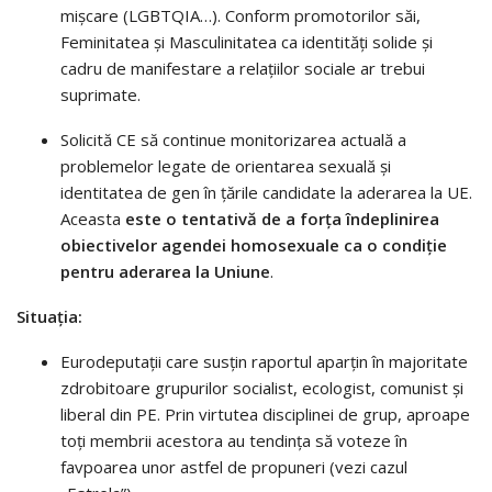
mișcare (LGBTQIA…). Conform promotorilor săi,
Feminitatea și Masculinitatea ca identități solide și
cadru de manifestare a relațiilor sociale ar trebui
suprimate.
Solicită CE să continue monitorizarea actuală a
problemelor legate de orientarea sexuală și
identitatea de gen în țările candidate la aderarea la UE.
Aceasta
este o tentativă de a forța îndeplinirea
obiectivelor agendei homosexuale ca o condiție
pentru aderarea la Uniune
.
Situația:
Eurodeputații care susțin raportul aparțin în majoritate
zdrobitoare grupurilor socialist, ecologist, comunist și
liberal din PE. Prin virtutea disciplinei de grup, aproape
toți membrii acestora au tendința să voteze în
favpoarea unor astfel de propuneri (vezi cazul