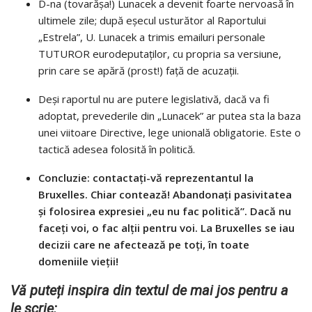
D-na (tovarășa!) Lunacek a devenit foarte nervoasă în
ultimele zile; după eșecul usturător al Raportului
„Estrela”, U. Lunacek a trimis emailuri personale
TUTUROR eurodeputaților, cu propria sa versiune,
prin care se apără (prost!) față de acuzații.
Deși raportul nu are putere legislativă, dacă va fi
adoptat, prevederile din „Lunacek” ar putea sta la baza
unei viitoare Directive, lege unională obligatorie. Este o
tactică adesea folosită în politică.
Concluzie: contactați-vă reprezentantul la
Bruxelles. Chiar contează! Abandonați pasivitatea
și folosirea expresiei „eu nu fac politică”. Dacă nu
faceți voi, o fac alții pentru voi. La Bruxelles se iau
decizii care ne afectează pe toți, în toate
domeniile vieții!
Vă puteți inspira din textul de mai jos pentru a
le scrie: