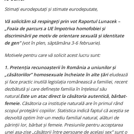
Stimați eurodeputați și stimate eurodeputate,
Vă solicităm să respingeți prin vot Raportul Lunacek –
„Foaia de parcurs a UE împotriva homofobiei și
discriminării pe motiv de orientare sexuală și identitate
de gen”
(vot în plen, săptămâna 3-6 februarie).
Motivele pentru care vă solicit acest lucru sunt:
1. Pretenția recunoașterii în România a uniunilor și
„căsătoriilor” homosexuale încheiate în alte țări
eludează
și face practic inutilă legislația românească a familiei, recent
dezbătută și care definește familia în înțelesul său
natural.
Este un atac direct la căsătoria autentică, bărbat-
femeie.
Căsătoria ca instituție naturală are în primul rând
scopul protejării copiilor. Statistica indică faptul că aceștia se
dezvoltă optim într-un mediu familial natural, alături de
părinții lor, bărbat și femeie. Presiunile pentru acceptarea
unei așa-zise „căsătorii între persoane de același sex” sunt o