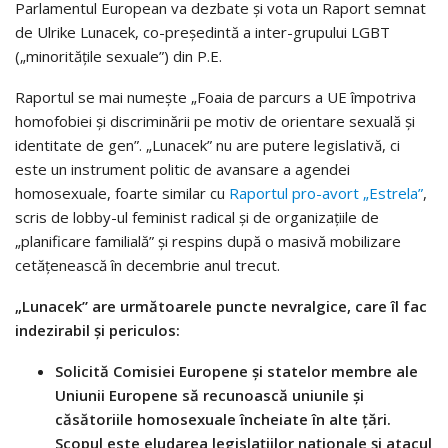
Parlamentul European va dezbate și vota un Raport semnat
de Ulrike Lunacek, co-președintă a inter-grupului LGBT
(„minoritățile sexuale”) din P.E.
Raportul se mai numește „Foaia de parcurs a UE împotriva
homofobiei și discriminării pe motiv de orientare sexuală și
identitate de gen”. „Lunacek” nu are putere legislativă, ci
este un instrument politic de avansare a agendei
homosexuale, foarte similar cu
Raportul pro-avort „Estrela”
,
scris de lobby-ul feminist radical și de organizațiile de
„planificare familială” și respins după o masivă mobilizare
cetățenească în decembrie anul trecut.
„Lunacek” are următoarele puncte nevralgice, care îl fac
indezirabil și periculos:
Solicită Comisiei Europene și statelor membre ale
Uniunii Europene să recunoască uniunile și
căsătoriile homosexuale încheiate în alte țări.
Scopul este eludarea legislațiilor naționale și atacul