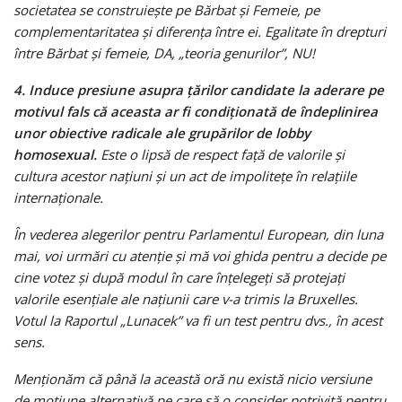
societatea se construiește pe Bărbat și Femeie, pe
complementaritatea și diferența între ei. Egalitate în drepturi
între Bărbat și femeie, DA, „teoria genurilor”, NU!
4. Induce presiune asupra țărilor candidate la aderare pe
motivul fals că aceasta ar fi condiționată de îndeplinirea
unor obiective radicale ale grupărilor de lobby
homosexual.
Este o lipsă de respect față de valorile și
cultura acestor națiuni și un act de impolitețe în relațiile
internaționale.
În vederea alegerilor pentru Parlamentul European, din luna
mai, voi urmări cu atenție și mă voi ghida pentru a decide pe
cine votez și după modul în care înțelegeți să protejați
valorile esențiale ale națiunii care v-a trimis la Bruxelles.
Votul la Raportul „Lunacek” va fi un test pentru dvs., în acest
sens.
Menționăm că până la această oră nu există nicio versiune
de moțiune alternativă pe care să o consider potrivită pentru