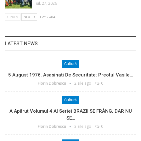
iul. 27, 2026
PREV
NEXT
1 of 2.484
LATEST NEWS
Cultură
5 August 1976. Asasinați De Securitate: Preotul Vasile…
Florin Dobrescu
2 zile ago
0
Cultură
A Apărut Volumul 4 Al Seriei BRAZII SE FRÂNG, DAR NU
SE…
Florin Dobrescu
3 zile ago
0