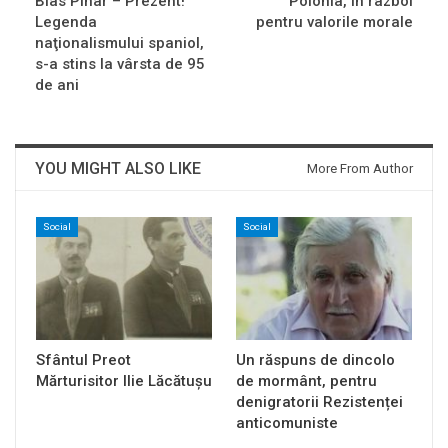
Blas Pinar – Prezent!
Polonia, in razboi
Legenda
pentru valorile morale
naţionalismului spaniol,
s-a stins la vârsta de 95
de ani
YOU MIGHT ALSO LIKE
More From Author
Social
Social
Sfântul Preot
Un răspuns de dincolo
Mărturisitor Ilie Lăcătușu
de mormânt, pentru
denigratorii Rezistenței
anticomuniste