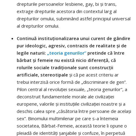
drepturile persoanelor lesbiene, gay, bi și trans,
extrage drepturile acestora din contextul larg al
drepturilor omului, subminând astfel principiul universal
al drepturilor omului.
Continuă instituționalizarea unui curent de gândire
pur ideologic, agresiv, contrazis de realitate și de
legile naturii:
„teoria genurilor”
pretinde că între
bărbat și femeie nu există nicio diferență, că
rolurile sociale tradiționale sunt construcții
artificiale, stereotipale
și că pe acest criteriu ar
trebui interzisă orice formă de „discriminare de gen”.
Pilon central al revoluției sexuale, „teoria genurilor”, a
deconstruit fundamentele morale ale civilizației
europene, valorile și instituțiile civilizației noastre și a
deschis calea spre „căsătoria între persoane de același
sex”. Binomului multimilenar pe care s-a întemeia
societatea, Bărbat-Femeie, această teorie îi opune o
pleiadă de identități șanjabile și confuze, în perpetuă