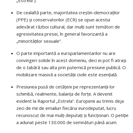
„Estrela”).
De cealaltă parte, majoritatea creștin-democraților
(PPE) și conservatorilor (ECR) se opun acestui
adevărat război cultural, dar mulți sunt temători de
agresivitatea presei, în general favorizantă a
„minorităților sexuale”.
O parte importantă a europarlamentarilor nu are
convingeri solide în acest domeniu, deci ei pot fi atrași
de o tabără sau alta prin puternică presiune publică. O
mobilizare masivă a societății civile este esențială.
Presiunea pusă de cetățeni pe reprezentanții lor
schimbă, realmente, balanța de forțe. A devenit
evident la Raportul „Estrela”. Europenii au trimis deja
zeci de mii de emailuri fiecărui eurodeputat, lucru
recunoscut de mai mulți deputați și funcționari. O petiție
a adunat peste 130.000 de semnături până acum.