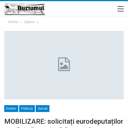
Home
Extern
Extern
Politică
Social
MOBILIZARE: solicitați eurodeputaților