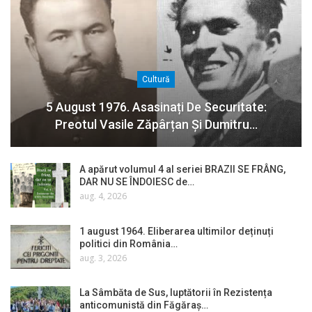
Cultură
5 August 1976. Asasinați De Securitate:
Preotul Vasile Zăpârțan Și Dumitru…
A apărut volumul 4 al seriei BRAZII SE FRÂNG,
DAR NU SE ÎNDOIESC de…
aug. 4, 2026
1 august 1964. Eliberarea ultimilor deținuți
politici din România…
aug. 3, 2026
La Sâmbăta de Sus, luptătorii în Rezistența
anticomunistă din Făgăraș…