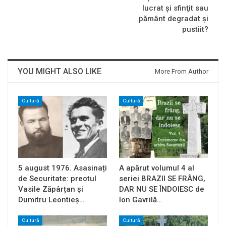
lucrat şi sfinţit sau
pământ degradat şi
pustiit?
YOU MIGHT ALSO LIKE
More From Author
Cultură
Cultură
5 august 1976. Asasinați
A apărut volumul 4 al
de Securitate: preotul
seriei BRAZII SE FRÂNG,
Vasile Zăpârțan și
DAR NU SE ÎNDOIESC de
Dumitru Leontieș…
Ion Gavrilă…
Cultură
Cultură