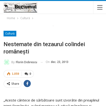
Home
Cultură
Cultură
Nestemate din tezaurul colindei
româneşti
On
dec. 23, 2013
By
Florin Dobrescu
1.059
0
Share
„Aceste cântece de sărbătoare sunt izvorâte din preaplinul
inimii Românului, având menirea să aducă mângâiere şi