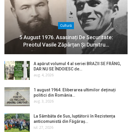
Cultură
5 August 1976. Asasinați De Securitate:
Preotul Vasile Zăpârțan Și Dumitru…
A apărut volumul 4 al seriei BRAZII SE FRÂNG,
DAR NU SE ÎNDOIESC de…
aug. 4, 2026
1 august 1964. Eliberarea ultimilor deținuți
politici din România…
aug. 3, 2026
La Sâmbăta de Sus, luptătorii în Rezistența
anticomunistă din Făgăraș…
iul. 27, 2026