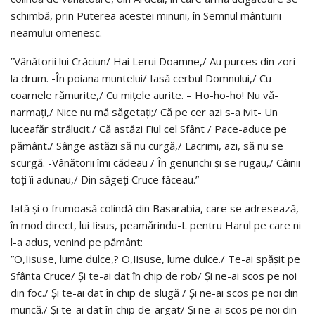
schimbă, prin Puterea acestei minuni, în Semnul mântuirii
neamului omenesc.
”Vânătorii lui Crăciun/ Hai Lerui Doamne,/ Au purces din zori
la drum. -În poiana muntelui/ Iasă cerbul Domnului,/ Cu
coarnele rămurite,/ Cu miţele aurite. – Ho-ho-ho! Nu vă-
narmaţi,/ Nice nu mă săgetaţi;/ Că pe cer azi s-a ivit- Un
luceafăr strălucit./ Că astăzi Fiul cel Sfânt / Pace-aduce pe
pământ./ Sânge astăzi să nu curgă,/ Lacrimi, azi, să nu se
scurgă. -Vânătorii îmi cădeau / În genunchi şi se rugau,/ Câinii
toţi îi adunau,/ Din săgeţi Cruce făceau.”
Iată şi o frumoasă colindă din Basarabia, care se adresează,
în mod direct, lui Iisus, peamărindu-L pentru Harul pe care ni
l-a adus, venind pe pământ:
”O,Iisuse, lume dulce,? O,Iisuse, lume dulce./ Te-ai spăşit pe
Sfânta Cruce/ Şi te-ai dat în chip de rob/ Şi ne-ai scos pe noi
din foc./ Şi te-ai dat în chip de slugă / Şi ne-ai scos pe noi din
muncă./ Şi te-ai dat în chip de-argat/ Şi ne-ai scos pe noi din