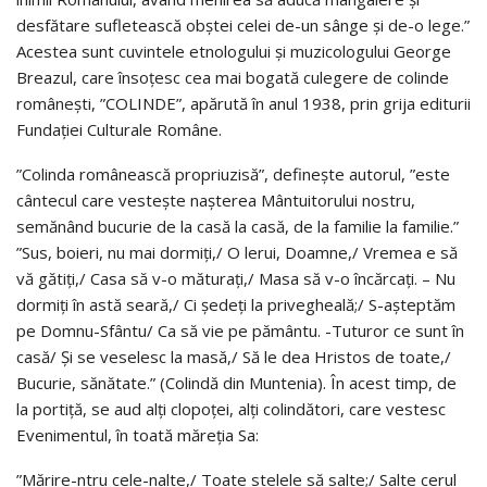
desfătare sufletească obştei celei de-un sânge şi de-o lege.”
Acestea sunt cuvintele etnologului şi muzicologului George
Breazul, care însoţesc cea mai bogată culegere de colinde
româneşti, ”COLINDE”, apărută în anul 1938, prin grija editurii
Fundaţiei Culturale Române.
”Colinda românească propriuzisă”, defineşte autorul, ”este
cântecul care vesteşte naşterea Mântuitorului nostru,
semănând bucurie de la casă la casă, de la familie la familie.”
”Sus, boieri, nu mai dormiţi,/ O lerui, Doamne,/ Vremea e să
vă gătiţi,/ Casa să v-o măturaţi,/ Masa să v-o încărcaţi. – Nu
dormiţi în astă seară,/ Ci şedeţi la privegheală;/ S-aşteptăm
pe Domnu-Sfântu/ Ca să vie pe pământu. -Tuturor ce sunt în
casă/ Şi se veselesc la masă,/ Să le dea Hristos de toate,/
Bucurie, sănătate.” (Colindă din Muntenia). În acest timp, de
la portiţă, se aud alţi clopoţei, alţi colindători, care vestesc
Evenimentul, în toată măreţia Sa:
”Mărire-ntru cele-nalte,/ Toate stelele să salte;/ Salte cerul