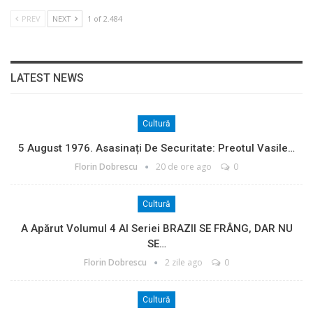
PREV
NEXT
1 of 2.484
LATEST NEWS
Cultură
5 August 1976. Asasinați De Securitate: Preotul Vasile…
Florin Dobrescu
20 de ore ago
0
Cultură
A Apărut Volumul 4 Al Seriei BRAZII SE FRÂNG, DAR NU
SE…
Florin Dobrescu
2 zile ago
0
Cultură