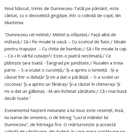
Noul Născut, trimis de Dumnezeu-Tatăl pe pământ, este
cântat, cu o deosebită gingăşie, într-o colindă de copil, din
Muntenia:
”Dumnezeu cel mititel,/ Mititel şi-nfăşeţel,/ Faşă albă de
mătasă,/ Să-i fie moale la oasă. – Cu scuticul de fuior,/ Moale
pentru trupuşor. – Cu chitia de bumbac,/ Să-i fie moale la cap.
– Ce-i în vârful cutiuţei?/ Este-o piatră nestimată,/ Ce
plăteşte ţara toată. -Ţarigrad pe jumătate,/ Rusalim a treia
parte. – S-a sculat o cuconiţă,/ Şi-a aprins o luminiţă. -Şi-a
căutat într-o lăduţă/ Şi mi-a dat o părăluţă. – S-a sculat un
coconaş/ Şi-a aprins un fănăraş/ Şi-a căutat în chimeraş/ Şi
mi-a dat un gălbinaş. -M-am închinat sănătate,/ Că-i mai bună
decât toate.”
Evenimentul Naşterii minunate a lui Iisus este resimţit, însă,
nu numai de omenire, ci de întreg ”Lucrul mâinilor lui
Dumnezeu”, de întreaga fire. O mărturiseşte şi această
colindă de vânătoare, din Ardeal, în care arma ucigătoare se