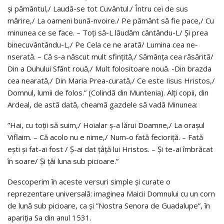
şi pământul,/ Laudă-se tot Cuvântul./ Întru cei de sus
mărire,/ La oameni bună-nvoire./ Pe pământ să fie pace,/ Cu
minunea ce se face. – Toţi să-L lăudăm cântându-L/ Şi prea
binecuvântându-L,/ Pe Cela ce ne arată/ Lumina cea ne-
nserată. – Că s-a născut mult sfinţită,/ Sămânţa cea răsărită/
Din a Duhului Sfânt rouă,/ Mult folositoare nouă. -Din brazda
cea nearată,/ Din Maria Prea-curată,/ Ce este Iisus Hristos,/
Domnul, lumii de folos.” (Colindă din Muntenia). Alţi copii, din
Ardeal, de astă dată, cheamă gazdele să vadă Minunea:
”Hai, cu toţii să suim,/ Hoialar ş-a lărui Doamne,/ La oraşul
Viflaim. – Că acolo nu e nime,/ Num-o fată fecioriţă. – Fată
eşti şi fat-ai fost / Ş-ai dat ţâţă lui Hristos. – Şi te-ai îmbrăcat
în soare/ Şi ţâi luna sub picioare.”
Descoperim în aceste versuri simple şi curate o
reprezentare universală: imaginea Maicii Domnului cu un corn
de lună sub picioare, ca şi ”Nostra Senora de Guadalupe”, în
apariţia Sa din anul 1531.