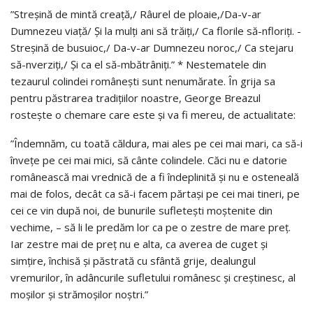
”Streşină de mintă creaţă,/ Râurel de ploaie,/Da-v-ar
Dumnezeu viaţă/ Şi la mulţi ani să trăiţi,/ Ca florile să-nfloriţi. -
Streşină de busuioc,/ Da-v-ar Dumnezeu noroc,/ Ca stejaru
să-nverziţi,/ Şi ca el să-mbătrâniţi.” * Nestematele din
tezaurul colindei româneşti sunt nenumărate. În grija sa
pentru păstrarea tradiţiilor noastre, George Breazul
rosteşte o chemare care este şi va fi mereu, de actualitate:
”Îndemnăm, cu toată căldura, mai ales pe cei mai mari, ca să-i
înveţe pe cei mai mici, să cânte colindele. Căci nu e datorie
românească mai vrednică de a fi îndeplinită şi nu e osteneală
mai de folos, decât ca să-i facem părtaşi pe cei mai tineri, pe
cei ce vin după noi, de bunurile sufleteşti moştenite din
vechime, – să li le predăm lor ca pe o zestre de mare preţ.
Iar zestre mai de preţ nu e alta, ca averea de cuget şi
simţire, închisă şi păstrată cu sfântă grije, dealungul
vremurilor, în adâncurile sufletului românesc şi creştinesc, al
moşilor şi strămoşilor noştri.”