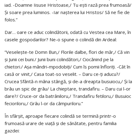
iad. -Doamne Iisuse Hristoase,/ Tu eşti rază prea frumoasă/
Şi soare prea luminos. -Iar naşterea lui Hristos/ Să ne fie de
folos.”
Dar… oare ce aduc colindătorii, odată cu Vestea cea Mare, în
casele gospodarilor? Ne-o spune o colindă din Ardeal:
”Veseleşte-te Domn Bun,/ Florile dalbe, flori de măr,/ Că vin
şi Junii cei buni./ Junii buni colindători,/ Ciocănind pe la
chietori./ Aşa mândri-mpodobiţi/ Cum îs pomii înfloriţi. -Cât în
casă or vinit,/ Casa toat-so veselit. – Daru ce-ţi aducu?/
Crucea Sfântă-n mâna stângă, şi de-a dreapta busuiocu,/ Şi la
brâu un spic de grâu/ La chieptare, trandafiru. – Daru cui l-or
dare?/ Cruce-or da batrâniloru,/ Trandafiru fetiloru,/ Busuioc
fecioriloru,/ Grâu l-or da câmpuriloru.”
În sfârşit, aproape fiecare colindă se termină printr-o
frumoasă urare de viaţă şi de sănătate, pentru familia
gazdei: