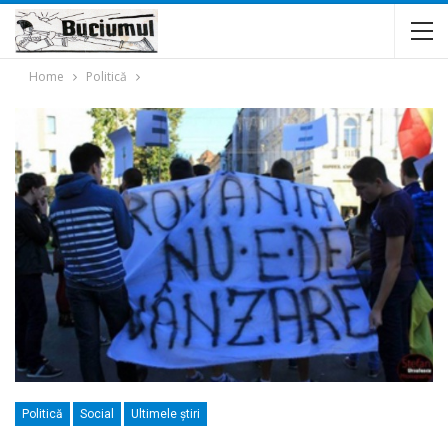
Home
Politică
Politică
Social
Ultimele ştiri