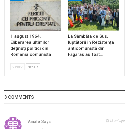
1 august 1964.
La Sâmbăta de Sus,
Eliberarea ultimilor
luptătorii în Rezistența
deținuți politici din
anticomunistă din
România comunistă
Făgăraș au fost…
PREV
NEXT
3 COMMENTS
13 ani ago
Vasile
Says