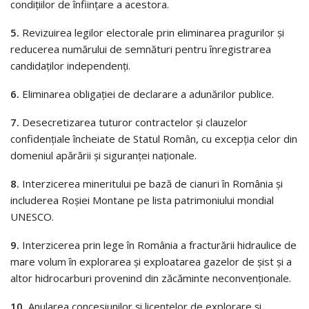
condițiilor de înființare a acestora.
5.
Revizuirea legilor electorale prin eliminarea pragurilor și
reducerea numărului de semnături pentru înregistrarea
candidaților independenți.
6.
Eliminarea obligației de declarare a adunărilor publice.
7.
Desecretizarea tuturor contractelor și clauzelor
confidențiale încheiate de Statul Român, cu excepția celor din
domeniul apărării și siguranței naționale.
8.
Interzicerea mineritului pe bază de cianuri în România și
includerea Roșiei Montane pe lista patrimoniului mondial
UNESCO.
9.
Interzicerea prin lege în România a fracturării hidraulice de
mare volum în explorarea și exploatarea gazelor de șist și a
altor hidrocarburi provenind din zăcăminte neconvenționale.
10.
Anularea concesiunilor și licențelor de explorare și