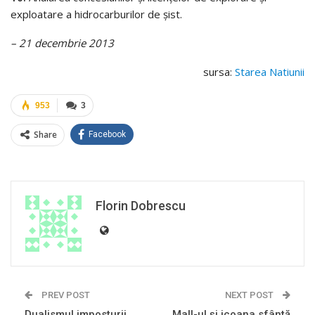
exploatare a hidrocarburilor de șist.
– 21 decembrie 2013
sursa:
Starea Natiunii
953
3
Share
Facebook
Florin Dobrescu
PREV POST
NEXT POST
Dualismul imposturii.
Mall-ul și icoana sfântă