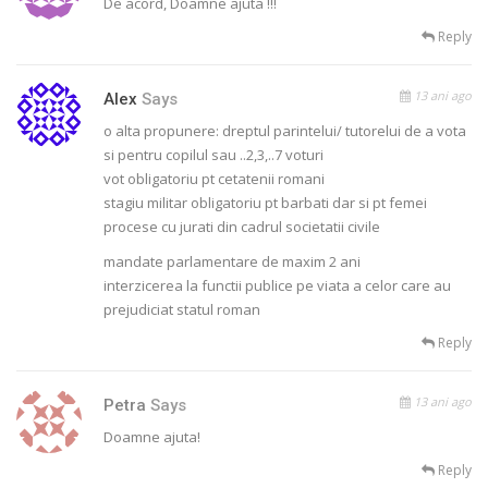
De acord, Doamne ajuta !!!
Reply
13 ani ago
Alex
Says
o alta propunere: dreptul parintelui/ tutorelui de a vota
si pentru copilul sau ..2,3,..7 voturi
vot obligatoriu pt cetatenii romani
stagiu militar obligatoriu pt barbati dar si pt femei
procese cu jurati din cadrul societatii civile
mandate parlamentare de maxim 2 ani
interzicerea la functii publice pe viata a celor care au
prejudiciat statul roman
Reply
13 ani ago
Petra
Says
Doamne ajuta!
Reply