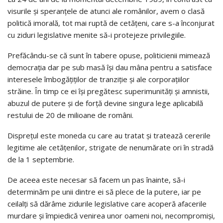
visurile și speranțele de atunci ale românilor, avem o clasă
politică imorală, tot mai ruptă de cetățeni, care s-a înconjurat
cu ziduri legislative menite să-i protejeze privilegiile.
Prefăcându-se că sunt în tabere opuse, politicienii mimează
democrația dar pe sub masă își dau mâna pentru a satisface
interesele îmbogățiților de tranziție și ale corporațiilor
străine. În timp ce ei își pregătesc superimunități și amnistii,
abuzul de putere și de forță devine singura lege aplicabilă
restului de 20 de milioane de români.
Disprețul este moneda cu care au tratat și tratează cererile
legitime ale cetățenilor, strigate de nenumărate ori în stradă
de la 1 septembrie.
De aceea este necesar să facem un pas înainte, să-i
determinăm pe unii dintre ei să plece de la putere, iar pe
ceilalți să dărâme zidurile legislative care acoperă afacerile
murdare și împiedică venirea unor oameni noi, necompromiși,