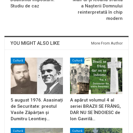
Studiu de caz
a Nașterii Domnului
reinterpretată în chip
modern
YOU MIGHT ALSO LIKE
More From Author
Cultură
Cultură
5 august 1976. Asasinați
A apărut volumul 4 al
de Securitate: preotul
seriei BRAZII SE FRÂNG,
Vasile Zăpârțan și
DAR NU SE ÎNDOIESC de
Dumitru Leontieș…
Ion Gavrilă…
Cultură
Cultură