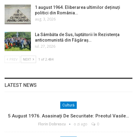
1 august 1964. Eliberarea ultimilor deținuți
politici din România…
aug. 3, 2026
La Sâmbăta de Sus, luptătorii în Rezistența
anticomunistă din Făgăraș…
iul. 27, 2026
PREV
NEXT
1 of 2.484
LATEST NEWS
Cultură
5 August 1976. Asasinați De Securitate: Preotul Vasile…
Florin Dobrescu
o zi ago
0