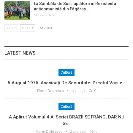
La Sâmbăta de Sus, luptătorii în Rezistența
anticomunistă din Făgăraș…
iul. 27, 2026
PREV
NEXT
1 of 2.484
LATEST NEWS
Cultură
5 August 1976. Asasinați De Securitate: Preotul Vasile…
Florin Dobrescu
o zi ago
0
Cultură
A Apărut Volumul 4 Al Seriei BRAZII SE FRÂNG, DAR NU
SE…
Florin Dobrescu
2 zile ago
0