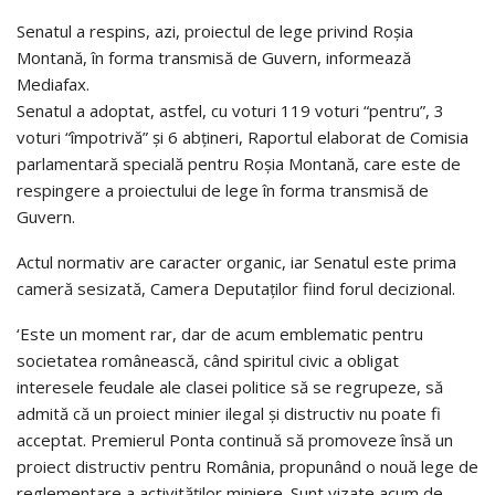
Senatul a respins, azi, proiectul de lege privind Roşia
Montană, în forma transmisă de Guvern, informează
Mediafax.
​Senatul a adoptat, astfel, cu voturi 119 voturi “pentru”, 3
voturi “împotrivă” şi 6 abţineri, Raportul elaborat de Comisia
parlamentară specială pentru Roşia Montană, care este de
respingere a proiectului de lege în forma transmisă de
Guvern.
Actul normativ are caracter organic, iar Senatul este prima
cameră sesizată, Camera Deputaţilor fiind forul decizional.
‘Este un moment rar, dar de acum emblematic pentru
societatea românească, când spiritul civic a obligat
interesele feudale ale clasei politice să se regrupeze, să
admită că un proiect minier ilegal și distructiv nu poate fi
acceptat. Premierul Ponta continuă să promoveze însă un
proiect distructiv pentru România, propunând o nouă lege de
reglementare a activităților miniere. Sunt vizate acum de