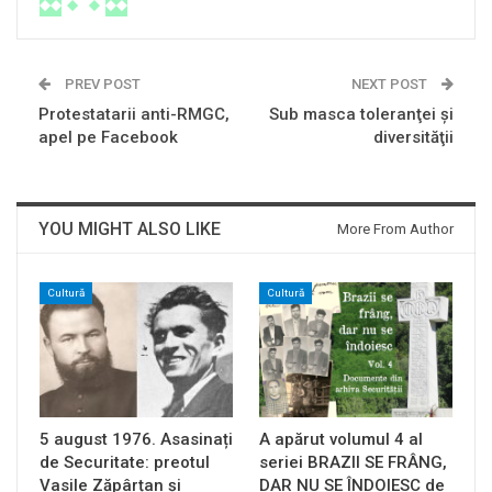
PREV POST
NEXT POST
Protestatarii anti-RMGC,
Sub masca toleranţei şi
apel pe Facebook
diversităţii
YOU MIGHT ALSO LIKE
More From Author
Cultură
Cultură
5 august 1976. Asasinați
A apărut volumul 4 al
de Securitate: preotul
seriei BRAZII SE FRÂNG,
Vasile Zăpârțan și
DAR NU SE ÎNDOIESC de