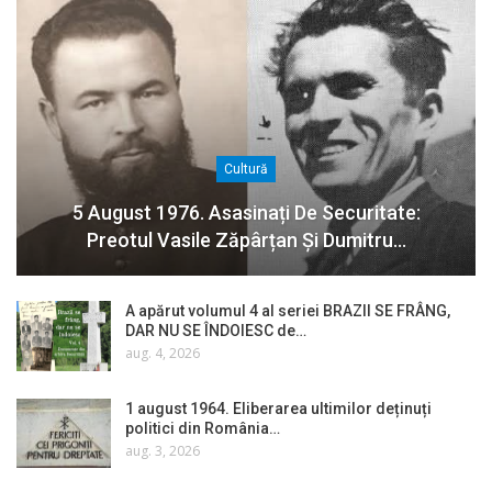
Cultură
5 August 1976. Asasinați De Securitate:
Preotul Vasile Zăpârțan Și Dumitru…
A apărut volumul 4 al seriei BRAZII SE FRÂNG,
DAR NU SE ÎNDOIESC de…
aug. 4, 2026
1 august 1964. Eliberarea ultimilor deținuți
politici din România…
aug. 3, 2026