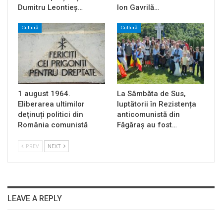
Dumitru Leontieș…
Ion Gavrilă…
Cultură
Cultură
1 august 1964.
La Sâmbăta de Sus,
Eliberarea ultimilor
luptătorii în Rezistența
deținuți politici din
anticomunistă din
România comunistă
Făgăraș au fost…
PREV
NEXT
LEAVE A REPLY