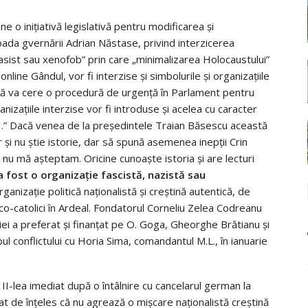
e o iniţiativă legislativă pentru modificarea şi
da gvernării Adrian Năstase, privind interzicerea
, rasist sau xenofob” prin care „minimalizarea Holocaustului”
line Gândul, vor fi interzise şi simbolurile şi organizaţiile
 că va cere o procedură de urgenţă în Parlament pentru
ganizaţiile interzise vor fi introduse şi acelea cu caracter
că…” Dacă venea de la preşedintele Traian Băsescu această
şi nu ştie istorie, dar să spună asemenea inepţii Crin
nu mă aşteptam. Oricine cunoaşte istoria şi are lecturi
 fost o organizaţie fascistă, nazistă sau
anizaţie politică naţionalistă şi creştină autentică, de
o-catolici în Ardeal. Fondatorul Corneliu Zelea Codreanu
niei a preferat şi finanţat pe O. Goga, Gheorghe Brătianu şi
l conflictului cu Horia Sima, comandantul M.L., în ianuarie
l II-lea imediat după o întâlnire cu cancelarul german la
 dat de înţeles că nu agrează o mişcare naţionalistă creştină