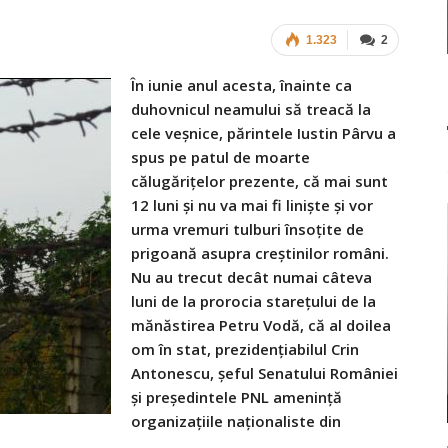
1.323
2
În iunie anul acesta, înainte ca
duhovnicul neamului să treacă la
cele veşnice, părintele Iustin Pârvu a
spus pe patul de moarte
călugăriţelor prezente, că mai sunt
12 luni şi nu va mai fi linişte şi vor
urma vremuri tulburi însoţite de
prigoană asupra creştinilor români.
Nu au trecut decât numai câteva
luni de la prorocia stareţului de la
mănăstirea Petru Vodă, că al doilea
om în stat, prezidenţiabilul Crin
Antonescu, şeful Senatului României
şi preşedintele PNL ameninţă
organizaţiile naţionaliste din