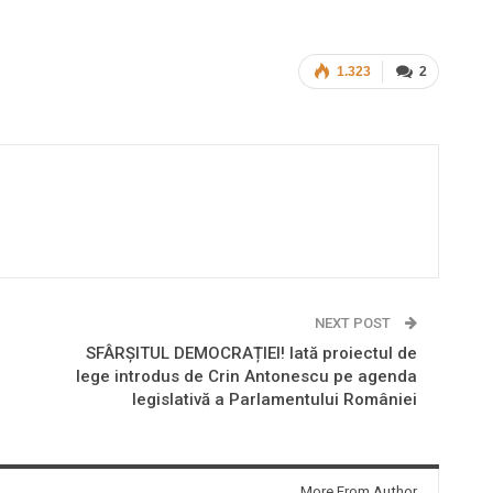
1.323
2
NEXT POST
SFÂRȘITUL DEMOCRAȚIEI! Iată proiectul de
lege introdus de Crin Antonescu pe agenda
legislativă a Parlamentului României
More From Author