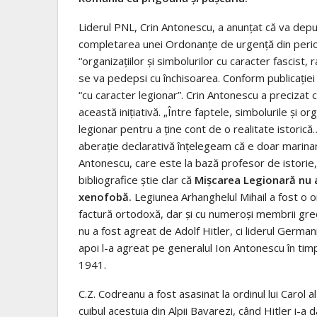
Liderul PNL, Crin Antonescu, a anunţat că va depun
completarea unei Ordonanţe de urgenţă din perioa
“organizaţiilor şi simbolurilor cu caracter fascist
se va pedepsi cu închisoarea. Conform publicaţiei on
“cu caracter legionar”. Crin Antonescu a precizat
această iniţiativă. „Între faptele, simbolurile şi or
legionar pentru a ţine cont de o realitate istori
aberaţie declarativă înţelegeam că e doar marinar 
Antonescu, care este la bază profesor de istorie, 
bibliografice ştie clar că
Mişcarea Legionară nu a
xenofobă.
Legiunea Arhanghelul Mihail a fost o org
factură ortodoxă, dar şi cu numeroşi membrii grec
nu a fost agreat de Adolf Hitler, ci liderul Germa
apoi l-a agreat pe generalul Ion Antonescu în timpu
1941.
C.Z. Codreanu a fost asasinat la ordinul lui Carol a
cuibul acestuia din Alpii Bavarezi, când Hitler i-a