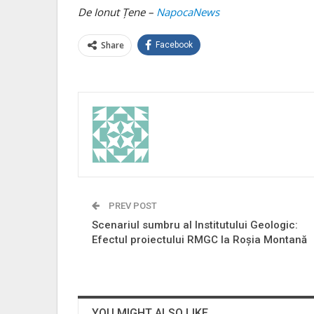
De Ionut Ţene –
NapocaNews
Share
Facebook
PREV POST
Scenariul sumbru al Institutului Geologic:
Efectul proiectului RMGC la Roşia Montană
YOU MIGHT ALSO LIKE