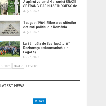
A apărut volumul 4 al seriei BRAZII
SE FRÂNG, DAR NU SE ÎNDOIESC de…
aug. 4, 2026
1 august 1964. Eliberarea ultimilor
deținuți politici din România…
aug. 3, 2026
La Sâmbăta de Sus, luptătorii în
Rezistența anticomunistă din
Făgăraș…
iul. 27, 2026
PREV
NEXT
1 of 2.484
LATEST NEWS
Cultură