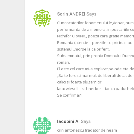
Sorin ANDREI
Says
Cunoscatorilor fenomenului legionar, nume
performanta de a memora, in puscariile co
Nichifor CRAINIC, poezii care gratie memori
Romania (atentie – poeziile cu pricina i-au f
sistemul „morse la calorifer”).
Subsemnatul, prin pronia Domnului Dumneze
roman.
El este cel care mi-a explicat pe-ndelete de
„Sa te feresti mai mult de liberali decat de 
calici si foarte slugarnici!”
Iata: wiesell – schnecker – iar ca paduchel
Se confirma?!
Iacobini A.
Says
crin antonescu tradator de neam