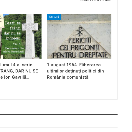
Cultură
lumul 4 al seriei
1 august 1964. Eliberarea
 FRÂNG, DAR NU SE
ultimilor deținuți politici din
e Ion Gavrilă…
România comunistă