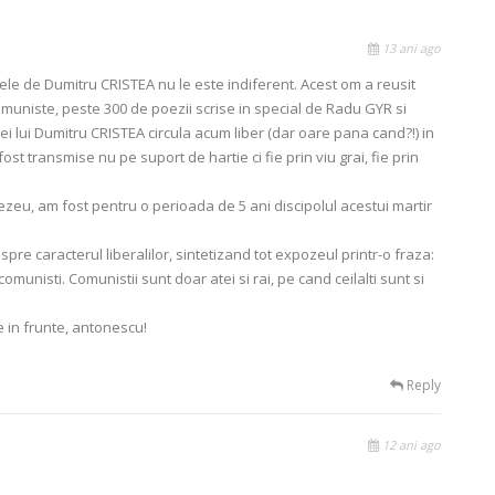
13 ani ago
le de Dumitru CRISTEA nu le este indiferent. Acest om a reusit
muniste, peste 300 de poezii scrise in special de Radu GYR si
ei lui Dumitru CRISTEA circula acum liber (dar oare pana cand?!) in
ost transmise nu pe suport de hartie ci fie prin viu grai, fie prin
u, am fost pentru o perioada de 5 ani discipolul acestui martir
spre caracterul liberalilor, sintetizand tot expozeul printr-o fraza:
comunisti. Comunistii sunt doar atei si rai, pe cand ceilalti sunt si
e in frunte, antonescu!
Reply
12 ani ago