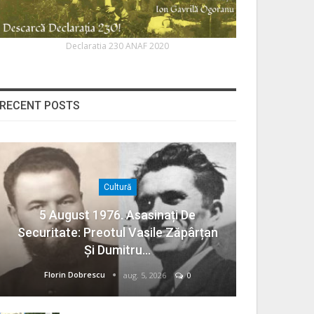
Declaratia 230 ANAF 2020
RECENT POSTS
Cultură
5 August 1976. Asasinați De
Securitate: Preotul Vasile Zăpârțan
Și Dumitru…
Florin Dobrescu
aug. 5, 2026
0