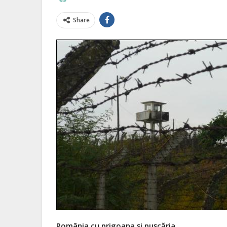
Share
România cu prigoana şi puşcăria.