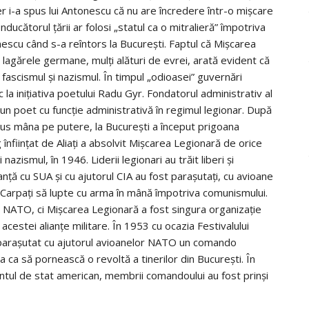
er i-a spus lui Antonescu că nu are încredere într-o mişcare
onducătorul ţării ar folosi „statul ca o mitralieră” împotriva
onescu când s-a reîntors la Bucureşti. Faptul că Mişcarea
în lagărele germane, mulţi alături de evrei, arată evident că
 fascismul şi nazismul. În timpul „odioasei” guvernări
c la iniţiativa poetului Radu Gyr. Fondatorul administrativ al
un poet cu funcţie administrativă în regimul legionar. După
u pus mâna pe putere, la Bucureşti a început prigoana
înfiinţat de Aliaţi a absolvit Mişcarea Legionară de orice
azismul, în 1946. Liderii legionari au trăit liberi şi
ianţă cu SUA şi cu ajutorul CIA au fost paraşutaţi, cu avioane
 Carpaţi să lupte cu arma în mână împotriva comunismului.
u NATO, ci Mişcarea Legionară a fost singura organizaţie
e acestei alianţe militare. În 1953 cu ocazia Festivalului
st paraşutat cu ajutorul avioanelor NATO un comando
a ca să pornească o revoltă a tinerilor din Bucureşti. În
entul de stat american, membrii comandoului au fost prinşi