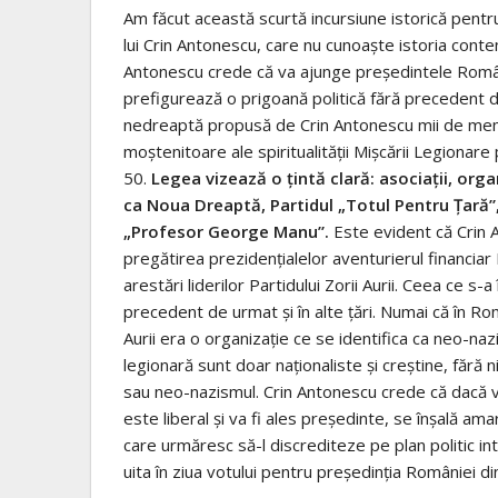
Am făcut această scurtă incursiune istorică pentru
lui Crin Antonescu, care nu cunoaşte istoria conte
Antonescu crede că va ajunge preşedintele Români
prefigurează o prigoană politică fără precedent d
nedreaptă propusă de Crin Antonescu mii de membr
moştenitoare ale spiritualităţii Mişcării Legionare po
50.
Legea vizează o ţintă clară: asociaţii, organ
ca Noua Dreaptă, Partidul „Totul Pentru Ţară”
„Profesor George Manu”.
Este evident că Crin A
pregătirea prezidenţialelor aventurierul financia
arestări liderilor Partidului Zorii Aurii. Ceea ce s
precedent de urmat şi în alte ţări. Numai că în R
Aurii era o organizaţie ce se identifica ca neo-nazis
legionară sunt doar naţionaliste şi creştine, fără n
sau neo-nazismul. Crin Antonescu crede că dacă va 
este liberal şi va fi ales preşedinte, se înşală a
care urmăresc să-l discrediteze pe plan politic inte
uita în ziua votului pentru preşedinţia României d