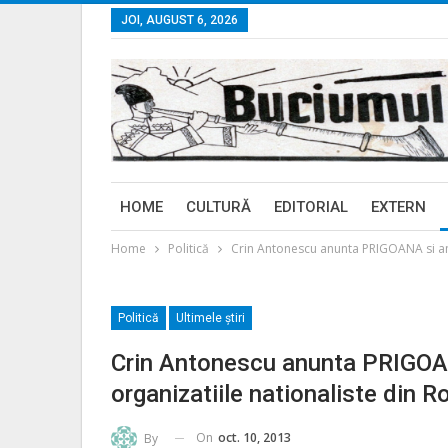
JOI, AUGUST 6, 2026
HOME
CULTURĂ
EDITORIAL
EXTERN
Home
Politică
Crin Antonescu anunta PRIGOANA si ame
Politică
Ultimele ştiri
Crin Antonescu anunta PRIGOA
organizatiile nationaliste din 
On
oct. 10, 2013
By