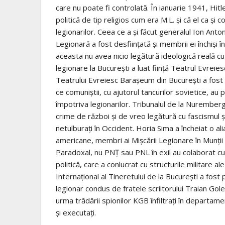
care nu poate fi controlată. În ianuarie 1941, Hitl
politică de tip religios cum era M.L. şi că el ca şi c
legionarilor. Ceea ce a şi făcut generalul Ion Ant
Legionară a fost desfiinţată şi membrii ei închişi 
aceasta nu avea nicio legătură ideologică reală cu
legionare la Bucureşti a luat fiinţă Teatrul Evreies
Teatrului Evreiesc Baraşeum din Bucureşti a fost 
ce comuniştii, cu ajutorul tancurilor sovietice, a
împotriva legionarilor. Tribunalul de la Nuremberg 
crime de război şi de vreo legătură cu fascismul şi n
netulburaţi în Occident. Horia Sima a încheiat o al
americane, membri ai Mişcării Legionare în Munţii
Paradoxal, nu PNŢ sau PNL în exil au colaborat c
politică, care a conlucrat cu structurile militare al
Internaţional al Tineretului de la Bucureşti a fo
legionar condus de fratele scriitorului Traian Gole
urma trădării spionilor KGB înfiltraţi în departam
şi executaţi.