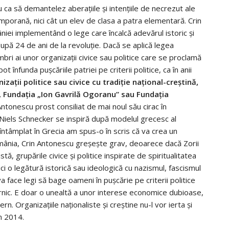
 ca să demantelez aberaţiile şi intenţiile de necrezut ale
mporană, nici cât un elev de clasa a patra elementară. Crin
ei implementând o lege care încalcă adevărul istoric şi
upă 24 de ani de la revoluţie. Dacă se aplică legea
i ai unor organizaţii civice sau politice care se proclamă
t înfunda puşcăriile patriei pe criterii politice, ca în anii
izaţii politice sau civice cu tradiţie naţional-creştină,
, Fundaţia „Ion Gavrilă Ogoranu” sau Fundaţia
ntonescu prost consiliat de mai noul său cirac în
r Niels Schnecker se inspiră după modelul grecesc al
-a întâmplat în Grecia am spus-o în scris că va crea un
omânia, Crin Antonescu greşeşte grav, deoarece dacă Zorii
tă, grupările civice şi politice inspirate de spiritualitatea
ici o legătură istorică sau ideologică cu nazismul, fascismul
face legi să bage oameni în puşcărie pe criterii politice
marnic. E doar o unealtă a unor interese economice dubioase,
rn. Organizaţiile naţionaliste şi creştine nu-l vor ierta şi
in 2014.