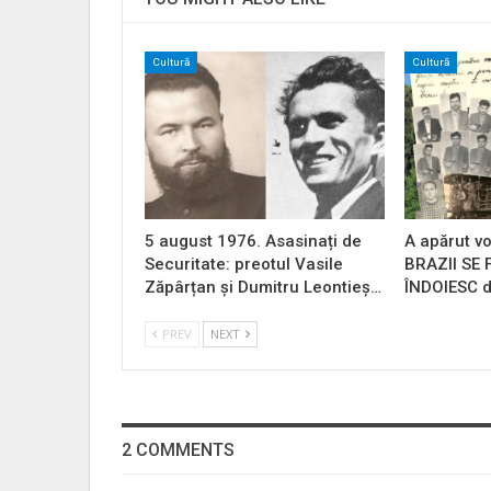
Cultură
Cultură
5 august 1976. Asasinați de
A apărut vo
Securitate: preotul Vasile
BRAZII SE
Zăpârțan și Dumitru Leontieș…
ÎNDOIESC d
PREV
NEXT
2 COMMENTS