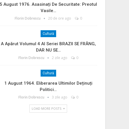
5 August 1976. Asasinați De Securitate: Preotul
Vasile…
Florin Dobrescu
20 de ore ago
0
Cultură
A Apărut Volumul 4 Al Seriei BRAZII SE FRÂNG,
DAR NU SE…
Florin Dobrescu
2 zile ago
0
Cultură
1 August 1964. Eliberarea Ultimilor Deținuți
Politici…
Florin Dobrescu
3 zile ago
0
LOAD MORE POSTS