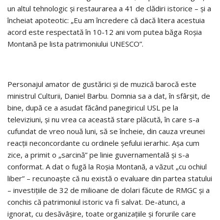
un altul tehnologic şi restaurarea a 41 de clădiri istorice – şi a
încheiat apoteotic: „Eu am încredere că dacă litera acestuia
acord este respectată în 10-12 ani vom putea băga Roşia
Montană pe lista patrimoniului UNESCO”.
Personajul amator de gustărici şi de muzică barocă este
ministrul Culturii, Daniel Barbu. Domnia sa a dat, în sfârşit, de
bine, după ce a asudat făcând panegiricul USL pe la
televiziuni, şi nu vrea ca această stare plăcută, în care s-a
cufundat de vreo nouă luni, să se încheie, din cauza vreunei
reacţii neconcordante cu ordinele şefului ierarhic. Aşa cum
zice, a primit o „sarcină” pe linie guvernamentală şi s-a
conformat. A dat o fugă la Roşia Montană, a văzut „cu ochiul
liber” – recunoaşte că nu există o evaluare din partea statului
– investiţiile de 32 de milioane de dolari făcute de RMGC şi a
conchis că patrimoniul istoric va fi salvat. De-atunci, a
ignorat, cu desăvâşire, toate organizaţiile şi forurile care