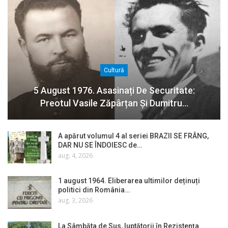
Cultură
5 August 1976. Asasinați De Securitate:
Preotul Vasile Zăpârțan Și Dumitru…
A apărut volumul 4 al seriei BRAZII SE FRÂNG,
DAR NU SE ÎNDOIESC de…
aug. 4, 2026
1 august 1964. Eliberarea ultimilor deținuți
politici din România…
aug. 3, 2026
La Sâmbăta de Sus, luptătorii în Rezistența