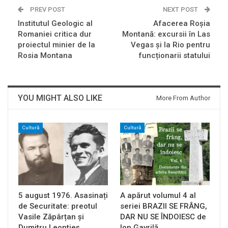
PREV POST
NEXT POST
Institutul Geologic al
Afacerea Roșia
Romaniei critica dur
Montană: excursii în Las
proiectul minier de la
Vegas și la Rio pentru
Rosia Montana
funcționarii statului
YOU MIGHT ALSO LIKE
More From Author
Cultură
Cultură
5 august 1976. Asasinați
A apărut volumul 4 al
de Securitate: preotul
seriei BRAZII SE FRÂNG,
Vasile Zăpârțan și
DAR NU SE ÎNDOIESC de
Dumitru Leontieș…
Ion Gavrilă…