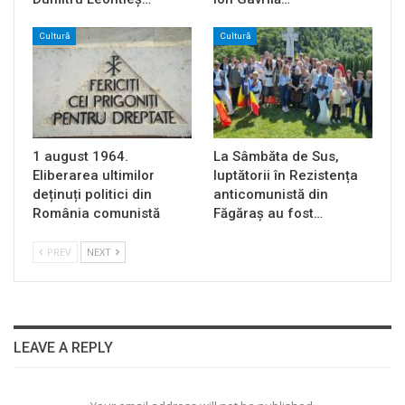
Cultură
Cultură
1 august 1964.
La Sâmbăta de Sus,
Eliberarea ultimilor
luptătorii în Rezistența
deținuți politici din
anticomunistă din
România comunistă
Făgăraș au fost…
PREV
NEXT
LEAVE A REPLY