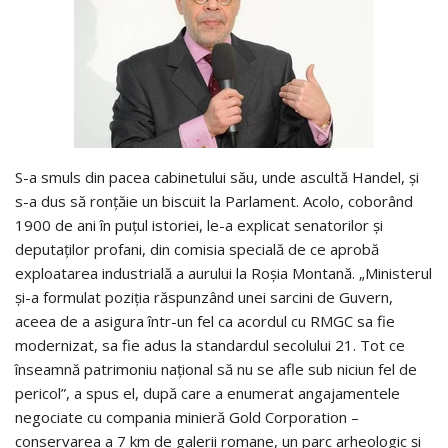
S-a smuls din pacea cabinetului său, unde ascultă Handel, şi
s-a dus să ronţăie un biscuit la Parlament. Acolo, coborând
1900 de ani în puţul istoriei, le-a explicat senatorilor şi
deputaţilor profani, din comisia specială de ce aprobă
exploatarea industrială a aurului la Roşia Montană. „Ministerul
şi-a formulat poziţia răspunzând unei sarcini de Guvern,
aceea de a asigura într-un fel ca acordul cu RMGC sa fie
modernizat, sa fie adus la standardul secolului 21. Tot ce
înseamnă patrimoniu naţional să nu se afle sub niciun fel de
pericol”, a spus el, după care a enumerat angajamentele
negociate cu compania minieră Gold Corporation –
conservarea a 7 km de galerii romane, un parc arheologic şi