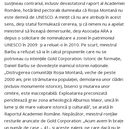
susţineau contrariul, inclusiv devastatorul raport al Academiei
Române, hotărând pectoralii dumnealui că Roşia Montană nu
este demnă de UNESCO. A minţit că nu are atribuţii în acest
sens, deşi statul formulează cererea, şi că nimeni nu a apelat
ministerul să înceapă demersurile, deşi Asociaţia ARA a
depus o solicitare de nominalizare a zonei în patrimoniul
UNESCO în 2009 şi a reluat-o în 2010. Pe scurt, ministrul
Barbu a refuzat să ia în calcul propunerile care nu se
potriveau cu intenţiile Gold Corporation. Istoric de formaţie,
Daniel Barbu se dovedeşte inamicul istoriei naţionale.
„Distrugerea comunităţii Roşia Montană, veche de peste
2000 ani, prin strămutarea populaţiei, demolarea unor clădiri
(inclusiv monumente istorice), biserici şi mutarea unor
cimitire, este inacceptabilă. Exploatarea preconizată
periclitează grav zona arheologică Alburnus Maior, unică în
lume şi de mare valoare istorică şi culturală”, se arată în
Raportul Academiei Române. Nepăsător, ministrul ronţăie
resturile aruncate de Gold Corporation: „Acum avem în braţe
un număr de case – 41- şi aceste galerii, pe care dacă nu le