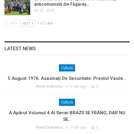
anticomunistă din Făgăraș…
iul. 27, 2026
PREV
NEXT
1 of 2.484
LATEST NEWS
Cultură
5 August 1976. Asasinați De Securitate: Preotul Vasile…
Florin Dobrescu
2 zile ago
0
Cultură
A Apărut Volumul 4 Al Seriei BRAZII SE FRÂNG, DAR NU
SE…
Florin Dobrescu
3 zile ago
0