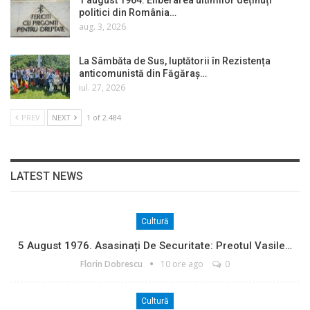
politici din România…
aug. 3, 2026
La Sâmbăta de Sus, luptătorii în Rezistența
anticomunistă din Făgăraș…
iul. 27, 2026
PREV
NEXT
1 of 2.484
LATEST NEWS
Cultură
5 August 1976. Asasinați De Securitate: Preotul Vasile…
Florin Dobrescu
10 ore ago
0
Cultură