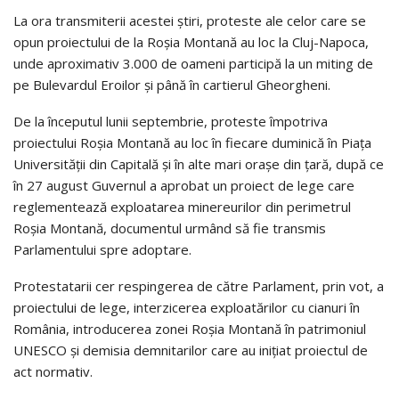
La ora transmiterii acestei ştiri, proteste ale celor care se
opun proiectului de la Roşia Montană au loc la Cluj-Napoca,
unde aproximativ 3.000 de oameni participă la un miting de
pe Bulevardul Eroilor şi până în cartierul Gheorgheni.
De la începutul lunii septembrie, proteste împotriva
proiectului Roşia Montană au loc în fiecare duminică în Piaţa
Universităţii din Capitală şi în alte mari oraşe din ţară, după ce
în 27 august Guvernul a aprobat un proiect de lege care
reglementează exploatarea minereurilor din perimetrul
Roşia Montană, documentul urmând să fie transmis
Parlamentului spre adoptare.
Protestatarii cer respingerea de către Parlament, prin vot, a
proiectului de lege, interzicerea exploatărilor cu cianuri în
România, introducerea zonei Roşia Montană în patrimoniul
UNESCO şi demisia demnitarilor care au iniţiat proiectul de
act normativ.