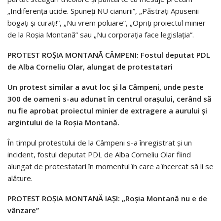
„Indiferenţa ucide. Spuneţi NU cianurii”, „Păstraţi Apusenii
bogaţi şi curaţi!”, „Nu vrem poluare”, „Opriţi proiectul minier
de la Roşia Montană” sau „Nu corporaţia face legislaţia”.
PROTEST ROŞIA MONTANĂ
CÂMPENI: Fostul deputat PDL
de Alba Corneliu Olar, alungat de protestatari
Un protest similar a avut loc şi la Câmpeni, unde peste
300 de oameni s-au adunat în centrul oraşului, cerând să
nu fie aprobat proiectul minier de extragere a aurului şi
argintului de la Roşia Montană.
În timpul protestului de la Câmpeni s-a înregistrat şi un
incident, fostul deputat PDL de Alba Corneliu Olar fiind
alungat de protestatari în momentul în care a încercat să li se
alăture.
PROTEST ROŞIA MONTANĂ IAŞI: „Roşia Montană nu e de
vânzare”