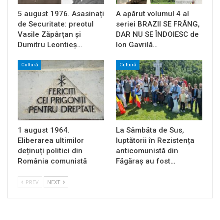
5 august 1976. Asasinați
A apărut volumul 4 al
de Securitate: preotul
seriei BRAZII SE FRÂNG,
Vasile Zăpârțan și
DAR NU SE ÎNDOIESC de
Dumitru Leontieș…
Ion Gavrilă…
Cultură
Cultură
1 august 1964.
La Sâmbăta de Sus,
Eliberarea ultimilor
luptătorii în Rezistența
deținuți politici din
anticomunistă din
România comunistă
Făgăraș au fost…
PREV
NEXT