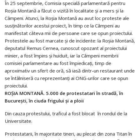
În 25 septembrie, Comisia specială parlamentară pentru
Roşia Montană a făcut o vizită în localitate şi a mers şi la
Câmpeni. Atunci, la Roşia Montană au avut loc proteste ale
susţinătorilor acestui proiect, în timp ce la Câmpeni au
manifestat câteva mii de persoane care se opun proiectului.
Protestele au fost marcate şi de incidente: la Roşia Montană,
deputatul Remus Cernea, cunoscut opozant al proiectului
minier, a fost împins şi huiduit, iar la Câmpeni membrii
comisiei parlamentare au fost împiedicaţi, timp de
aproximativ un sfert de oră, să iasă dintr-un restaurant unde
se întâlniseră cu reprezentanţi ai ONG-urilor care se opun
proiectului.
ROŞIA MONTANĂ. 5.000 de protestatari în stradă, în
Bucureşti, în ciuda frigului şi a ploii
Din cauza protestului, traficul a fost blocat în rondul de la
Universitate.
Protestatarii, în majoritate tineri, au plecat din zona Titan în