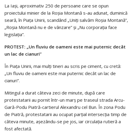
La Iaşi, aproximativ 250 de persoane care se opun
proiectului minier de la Roşia Montană s-au adunat, duminică
seară, în Piaţa Unirii, scandând „Uniţi salvăm Roşia Montană”,
„Roşia Montană nu e de vânzare” şi „Nu corporaţia face
legislaţia”.
PROTEST:
„Un fluviu de oameni este mai puternic decât
un lac de cianuri”
În Piaţa Unirii, mai mulţi tineri au scris pe ciment, cu cretă:
„Un fluviu de oameni este mai puternic decât un lac de
cianuri”.
Mitingul a durat câteva zeci de minute, după care
protestatarii au pornit într-un marş pe traseul strada Arcu-
Gară-Podu Piatră-cartierul Alexandru cel Bun. În zona Podu
de Piatră, protestatarii au ocupat parţial intersecţia timp de
câteva minute, aşezându-se pe jos, iar circulaţia rutieră a
fost afectată.