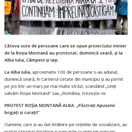
Câteva sute de persoane care se opun proiectului minier
de la Roşia Montană au protestat, duminică seară, şi la
Alba Iulia, Câmpeni şi Iaşi.
La Alba Iulia
, aproximativ 100 de persoane s-au adunat,
duminică seară, în Cartierul Cetate din municipiu şi au pornit
pe jos într-un marş pe mai multe străzi, scandând „Uniţi
salvăm Roşia Montană” sau „România, trezeşte-te
PROTEST ROŞIA MONTANĂ ALBA:
„Păstraţi Apusenii
bogaţi şi curaţi!”
Oamenii, care şi-au dat întâlnire pe reţelele de socializare, au
purtat steaguri tricolore şi pancarte cu mesaje precum