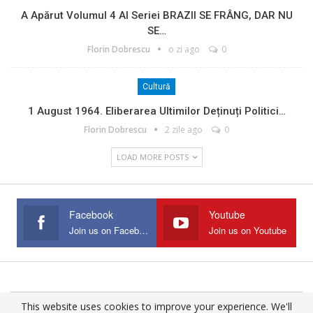
A Apărut Volumul 4 Al Seriei BRAZII SE FRÂNG, DAR NU
SE…
Florin Dobrescu
o zi ago
0
Cultură
1 August 1964. Eliberarea Ultimilor Deținuți Politici…
Florin Dobrescu
2 zile ago
0
LOAD MORE POSTS
Facebook
Youtube
Join us on Facebook
Join us on Youtube
This website uses cookies to improve your experience. We'll
© 2025 - All Rights Reserved.