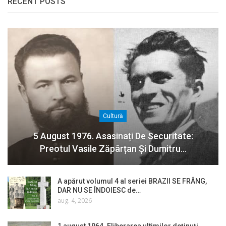
RECENT POSTS
Cultură
5 August 1976. Asasinați De Securitate:
Preotul Vasile Zăpârțan Și Dumitru…
A apărut volumul 4 al seriei BRAZII SE FRÂNG,
DAR NU SE ÎNDOIESC de…
aug. 4, 2026
1 august 1964. Eliberarea ultimilor deținuți