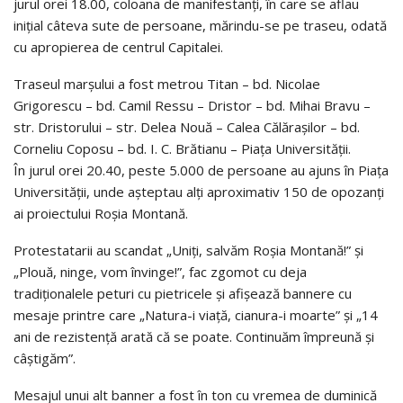
jurul orei 18.00, coloana de manifestanţi, în care se aflau
iniţial câteva sute de persoane, mărindu-se pe traseu, odată
cu apropierea de centrul Capitalei.
Traseul marşului a fost metrou Titan – bd. Nicolae
Grigorescu – bd. Camil Ressu – Dristor – bd. Mihai Bravu –
str. Dristorului – str. Delea Nouă – Calea Călăraşilor – bd.
Corneliu Coposu – bd. I. C. Brătianu – Piaţa Universităţii.
În jurul orei 20.40, peste 5.000 de persoane au ajuns în Piaţa
Universităţii, unde aşteptau alţi aproximativ 150 de opozanţi
ai proiectului Roşia Montană.
Protestatarii au scandat „Uniţi, salvăm Roşia Montană!” şi
„Plouă, ninge, vom învinge!”, fac zgomot cu deja
tradiţionalele peturi cu pietricele şi afişează bannere cu
mesaje printre care „Natura-i viaţă, cianura-i moarte” şi „14
ani de rezistenţă arată că se poate. Continuăm împreună şi
câştigăm”.
Mesajul unui alt banner a fost în ton cu vremea de duminică