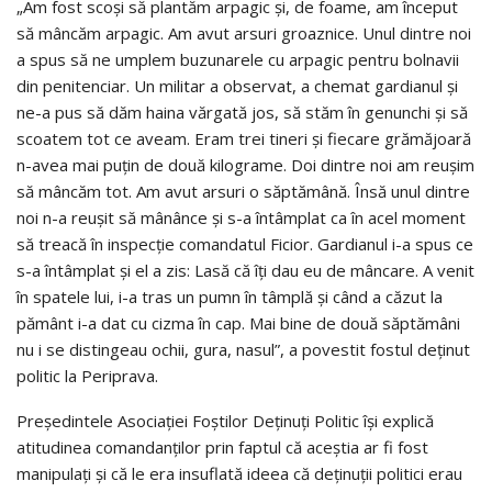
„Am fost scoși să plantăm arpagic și, de foame, am început
să mâncăm arpagic. Am avut arsuri groaznice. Unul dintre noi
a spus să ne umplem buzunarele cu arpagic pentru bolnavii
din penitenciar. Un militar a observat, a chemat gardianul și
ne-a pus să dăm haina vărgată jos, să stăm în genunchi și să
scoatem tot ce aveam. Eram trei tineri și fiecare grămăjoară
n-avea mai puțin de două kilograme. Doi dintre noi am reușim
să mâncăm tot. Am avut arsuri o săptămână. Însă unul dintre
noi n-a reușit să mânânce și s-a întâmplat ca în acel moment
să treacă în inspecție comandatul Ficior. Gardianul i-a spus ce
s-a întâmplat și el a zis: Lasă că îți dau eu de mâncare. A venit
în spatele lui, i-a tras un pumn în tâmplă și când a căzut la
pământ i-a dat cu cizma în cap. Mai bine de două săptămâni
nu i se distingeau ochii, gura, nasul”, a povestit fostul deținut
politic la Periprava.
Preşedintele Asociaţiei Foştilor Deţinuţi Politic își explică
atitudinea comandanților prin faptul că aceștia ar fi fost
manipulați și că le era insuflată ideea că deținuții politici erau