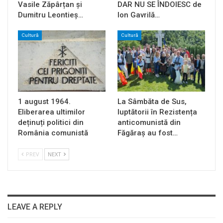
Vasile Zăpârțan și
DAR NU SE ÎNDOIESC de
Dumitru Leontieș…
Ion Gavrilă…
Cultură
Cultură
1 august 1964.
La Sâmbăta de Sus,
Eliberarea ultimilor
luptătorii în Rezistența
deținuți politici din
anticomunistă din
România comunistă
Făgăraș au fost…
PREV
NEXT
LEAVE A REPLY