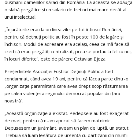
dușmanii oamenilor săraci din România. La aceasta se adăuga
o slabă pregătire și un salariu de trei ori mai mare decât al
unui intelectual.
„Înjurăturile erau la ordinea zilei pe tot întinsul României,
pentru că deținuți politic au fost în peste 100 de lagăre și
închisori. Modul de adresare era același, ceea ce mă face să
cred că erau pregătiți centralizat, prea se purtau la fel cu noi,
în locuri diferite”, este de părere Octavian Bjoza.
Preşedintele Asociaţiei Foştilor Deţinuţi Politic a fost
condamnat, când avea 19 ani, pentru că făcea parte dintr-o
„organizaţie paramilitară care avea drept scop răsturnarea
pe calea violenţei a regimului democrat popular din ţara
noastră”.
„Această organizație a existat. Pedepsele au fost exagerat
de mari, pentru că n-am apucat să facem mai nimic.
Depusesem un jurământ, aveam un plan de luptă, un statut.
Trebuia să luam legătura de urgență cu partizanii din munții