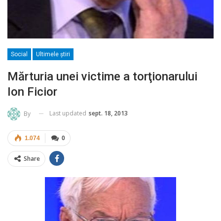
Social
Ultimele ştiri
Mărturia unei victime a torţionarului
Ion Ficior
Last updated
sept. 18, 2013
By
1.074
0
Share