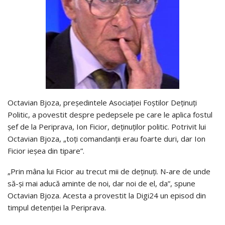
Octavian Bjoza, preşedintele Asociaţiei Foştilor Deţinuţi
Politic, a povestit despre pedepsele pe care le aplica fostul
șef de la Periprava, Ion Ficior, deținuților politic. Potrivit lui
Octavian Bjoza, „toți comandanții erau foarte duri, dar Ion
Ficior ieșea din tipare”.
„Prin mâna lui Ficior au trecut mii de deținuți. N-are de unde
să-și mai aducă aminte de noi, dar noi de el, da”, spune
Octavian Bjoza. Acesta a provestit la Digi24 un episod din
timpul detenției la Periprava.