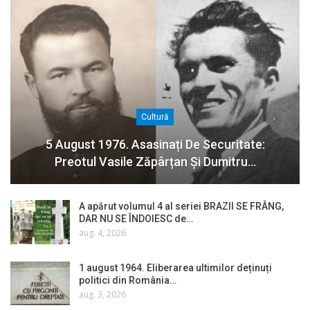
Cultură
5 August 1976. Asasinați De Securitate:
Preotul Vasile Zăpârțan Și Dumitru…
A apărut volumul 4 al seriei BRAZII SE FRÂNG,
DAR NU SE ÎNDOIESC de…
aug. 4, 2026
1 august 1964. Eliberarea ultimilor deținuți
politici din România…
aug. 3, 2026