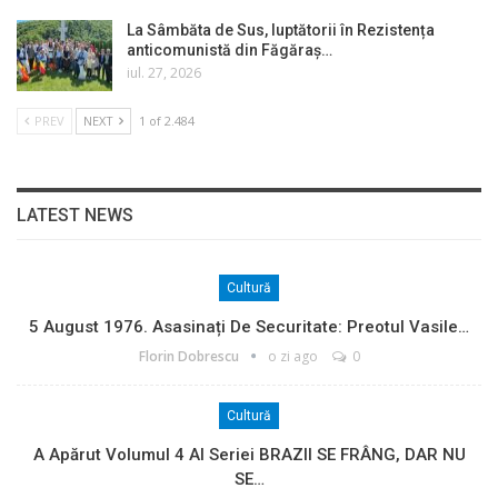
La Sâmbăta de Sus, luptătorii în Rezistența
anticomunistă din Făgăraș…
iul. 27, 2026
PREV
NEXT
1 of 2.484
LATEST NEWS
Cultură
5 August 1976. Asasinați De Securitate: Preotul Vasile…
Florin Dobrescu
o zi ago
0
Cultură
A Apărut Volumul 4 Al Seriei BRAZII SE FRÂNG, DAR NU
SE…