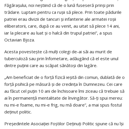
Făgărașului, noi neștiind că de o lună fuseseră prinși prin
trădare. Luptam pentru ca ruşii să plece. Prin toate pădurile
patriei erau divizii de tancuri şi infanterie ale armatei roşii
eliberatorii, care, după ce au venit, au uitat să plece 14 ani,
iar la plecare au luat şi o halcă din trupul patriei”, a spus
Octavian Bjoza.
Acesta povestește că mulți colegi de-ai săi au murit de
tuberculoză sau prin înfometare, adăugând că el este unul
dintre puținii care au scăpat sănătoși din lagăre.
„Am beneficiat de o forță fizică ieșită din comun, dublată de o
forță psihică pe măsură și de credința în Dumnezeu. Cei care
au făcut cel puțin 10 ani de închisoare îmi ziceau că trebuie să
ai în permanență mentalitate de învingător. Să-ți spui mereu:
nu mi-e foame, nu mi-e frig, nu mă doare”, a mai spus fostul
deținut politic.
Preşedintele Asociaţiei Foştilor Deţinuţi Politic spune că nu își