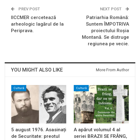
PREV POST
NEXT POST
IICCMER cercetează
Patriarhia Română:
arheologic lagărul de la
Suntem ÎMPOTRIVA
Periprava.
proiectului Roşia
Montană. Se distruge
regiunea pe vecie.
YOU MIGHT ALSO LIKE
More From Author
Cultură
Cultură
5 august 1976. Asasinați
A apărut volumul 4 al
de Securitate: preotul
seriei BRAZII SE FRÂNG,