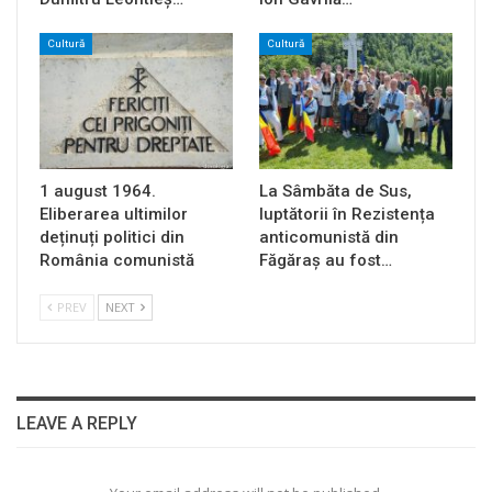
Cultură
Cultură
1 august 1964.
La Sâmbăta de Sus,
Eliberarea ultimilor
luptătorii în Rezistența
deținuți politici din
anticomunistă din
România comunistă
Făgăraș au fost…
PREV
NEXT
LEAVE A REPLY