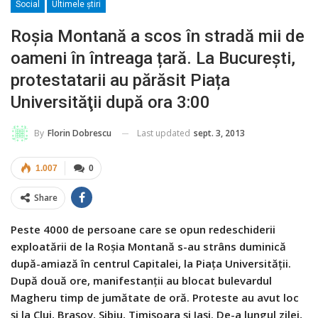
Social
Ultimele ştiri
Roșia Montană a scos în stradă mii de
oameni în întreaga țară. La București,
protestatarii au părăsit Piața
Universităţii după ora 3:00
Last updated
sept. 3, 2013
By
Florin Dobrescu
1.007
0
Share
Peste 4000 de persoane care se opun redeschiderii
exploatării de la Roşia Montană s-au strâns duminică
după-amiază în centrul Capitalei, la Piaţa Universităţii.
După două ore, manifestanţii au blocat bulevardul
Magheru timp de jumătate de oră. Proteste au avut loc
şi la Cluj, Braşov, Sibiu, Timişoara şi Iaşi. De-a lungul zilei,