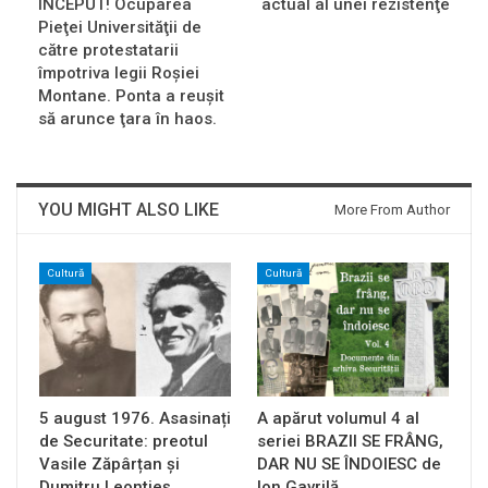
ÎNCEPUT! Ocuparea
actual al unei rezistenţe
Pieţei Universităţii de
către protestatarii
împotriva legii Roşiei
Montane. Ponta a reuşit
să arunce ţara în haos.
YOU MIGHT ALSO LIKE
More From Author
Cultură
Cultură
5 august 1976. Asasinați
A apărut volumul 4 al
de Securitate: preotul
seriei BRAZII SE FRÂNG,
Vasile Zăpârțan și
DAR NU SE ÎNDOIESC de
Dumitru Leontieș…
Ion Gavrilă…