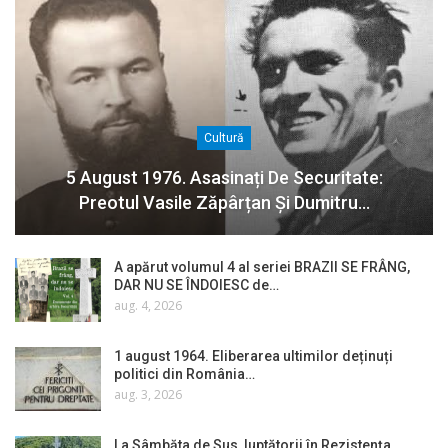
Cultură
5 August 1976. Asasinați De Securitate:
Preotul Vasile Zăpârțan Și Dumitru…
A apărut volumul 4 al seriei BRAZII SE FRÂNG,
DAR NU SE ÎNDOIESC de…
aug. 4, 2026
1 august 1964. Eliberarea ultimilor deținuți
politici din România…
aug. 3, 2026
La Sâmbăta de Sus, luptătorii în Rezistența