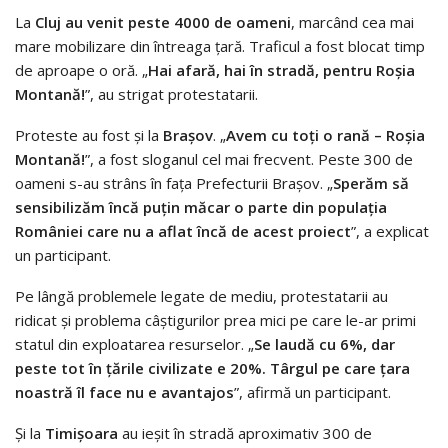
La
Cluj au venit peste 4000 de oameni
, marcând cea mai
mare mobilizare din întreaga țară. Traficul a fost blocat timp
de aproape o oră. „
Hai afară, hai în stradă, pentru Roşia
Montană!
”, au strigat protestatarii.
Proteste au fost şi la
Braşov
. „
Avem cu toți o rană – Roșia
Montană!
”, a fost sloganul cel mai frecvent. Peste 300 de
oameni s-au strâns în faţa Prefecturii Braşov. „
Sperăm să
sensibilizăm încă puțin măcar o parte din populația
României care nu a aflat încă de acest proiect
”, a explicat
un participant.
Pe lângă problemele legate de mediu, protestatarii au
ridicat şi problema câştigurilor prea mici pe care le-ar primi
statul din exploatarea resurselor. „
Se laudă cu 6%, dar
peste tot în țările civilizate e 20%. Târgul pe care țara
noastră îl face nu e avantajos
”, afirmă un participant.
Și la
Timişoara
au ieşit în stradă aproximativ 300 de