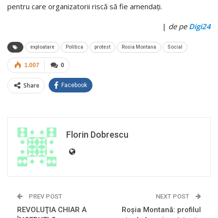
pentru care organizatorii riscă să fie amendaţi.
|
de pe
Digi24
exploatare
Politica
protest
Rosia Montana
Social
1.007
0
Share
Facebook
Florin Dobrescu
PREV POST
NEXT POST
REVOLUŢIA CHIAR A
Roşia Montană: profilul