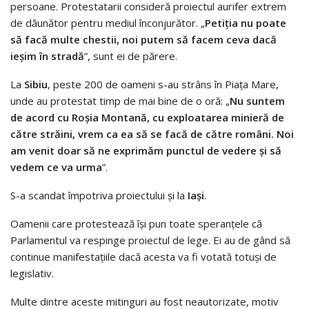
persoane. Protestatarii consideră proiectul aurifer extrem
de dăunător pentru mediul înconjurător. „
Petiția nu poate
să facă multe chestii, noi putem să facem ceva dacă
ieșim în stradă
”, sunt ei de părere.
La
Sibiu
, peste 200 de oameni s-au strâns în Piaţa Mare,
unde au protestat timp de mai bine de o oră: „
Nu suntem
de acord cu Roşia Montană, cu exploatarea minieră de
către străini, vrem ca ea să se facă de către români. Noi
am venit doar să ne exprimăm punctul de vedere și să
vedem ce va urma
”.
S-a scandat împotriva proiectului şi la
Iaşi
.
Oamenii care protestează îşi pun toate speranţele că
Parlamentul va respinge proiectul de lege. Ei au de gând să
continue manifestaţiile dacă acesta va fi votată totuşi de
legislativ.
Multe dintre aceste mitinguri au fost neautorizate, motiv