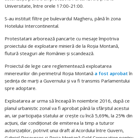
Universitate, între orele 17:00-21:00.
S-au instituit filtre pe bulevardul Magheru, până în zona
Hotelului Intercontinental.
Protestatarii arborează pancarte cu mesaje împotriva
proiectului de exploatare minieră de la Roşia Montană,
flutură steaguri ale României şi scandează.
Proiectul de lege care reglementează exploatarea
minereurilor din perimetrul Roşia Montană
a fost aprobat
în
şedinţa de marţi a Guvernului şi va fi transmis Parlamentului
spre adoptare.
Exploatarea ar urma să înceapă în noiembrie 2016, după ce
planul urbanistic zonal va fi aprobat până la sfârşitul acestui
an, iar participaţia statului ar creşte cu încă 5,69%, la 25% din
acţiuni, dar condiţionat de emiterea la timp a tuturor
autorizaţiilor, potrivit unui draft al Acordului între Guvern,
Gabriel Resources şi Roşia Montană Gold Corporation pentru