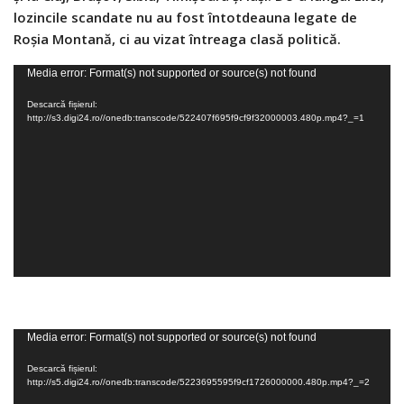
lozincile scandate nu au fost întotdeauna legate de
Roșia Montană, ci au vizat întreaga clasă politică.
Player
Media error: Format(s) not supported or source(s) not found
video
Descarcă fișierul:
http://s3.digi24.ro//onedb:transcode/522407f695f9cf9f32000003.480p.mp4?_=1
Player
Media error: Format(s) not supported or source(s) not found
video
Descarcă fișierul:
http://s5.digi24.ro//onedb:transcode/5223695595f9cf1726000000.480p.mp4?_=2