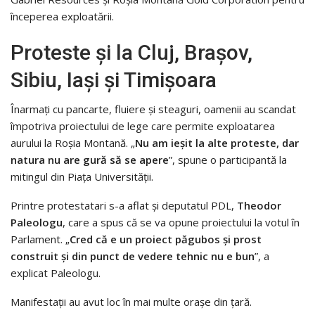
începerea exploatării.
Proteste și la Cluj, Braşov,
Sibiu, Iaşi şi Timişoara
Înarmaţi cu pancarte, fluiere şi steaguri, oamenii au scandat
împotriva proiectului de lege care permite exploatarea
aurului la Roşia Montană. „
Nu am ieşit la alte proteste, dar
natura nu are gură să se apere
”, spune o participantă la
mitingul din Piața Universității.
Printre protestatari s-a aflat şi deputatul PDL,
Theodor
Paleologu
, care a spus că se va opune proiectului la votul în
Parlament. „
Cred că e un proiect păgubos şi prost
construit şi din punct de vedere tehnic nu e bun
”, a
explicat Paleologu.
Manifestaţii au avut loc în mai multe oraşe din ţară.