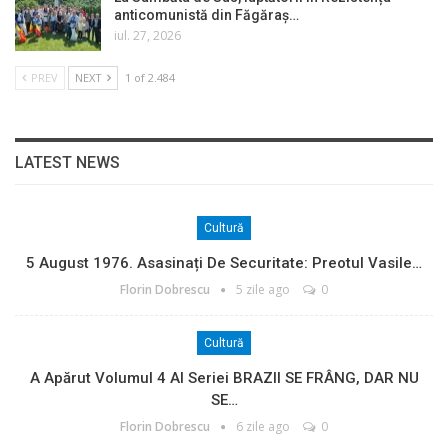
anticomunistă din Făgăraș…
iul. 27, 2026
PREV
NEXT
1 of 2.484
LATEST NEWS
Cultură
5 August 1976. Asasinați De Securitate: Preotul Vasile…
Florin Dobrescu
5 zile ago
0
Cultură
A Apărut Volumul 4 Al Seriei BRAZII SE FRÂNG, DAR NU
SE…
Florin Dobrescu
6 zile ago
0