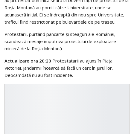
au protestat duminică seară la Guvern faţă de proiectul de la
Roşia Montană au pornit către Universitate, unde se
adunaseră iniţial. Ei se îndreaptă din nou spre Universitate,
traficul fiind restricţionat pe bulevardele de pe traseu.
Protestarii, purtând pancarte şi steaguri ale României,
scandează mesaje împotriva proiectului de exploatare
minieră de la Roşia Montană.
Actualizare ora 20:20
Protestatarii au ajuns în Piața
Victoriei. Jandarmii încearcă să facă un cerc în jurul lor.
Deocamdată nu au fost incidente.