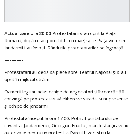
Actualizare ora 20:00
Protestatarii s-au oprit la Piața
Romană, după ce au pornit într-un marș spre Piața Victoriei.
Jandarmii i-au însoțit. Rândurile protestatarilor se îngroașă.
––––––––
Protestatarii au decis să plece spre Teatrul Național și s-au
oprit în mijlocul străzii.
Oamenii legii au adus echipe de negociatori şi încearcă să îi
convingă pe protestatari să elibereze strada. Sunt prezente
şi echipe de jandarmi.
Protestul a început la ora 17:00. Potrivit purtătorului de
cuvânt al Jandarmeriei, Georgian Enache, manifestanții aveau
autorizație pentru un protest la Parcul Izvor, şi nu la