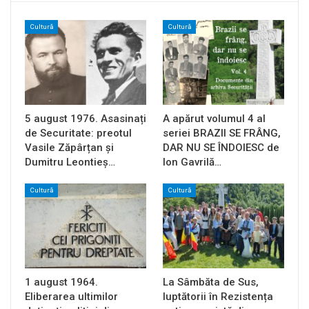
Cultură
Cultură
5 august 1976. Asasinați
A apărut volumul 4 al
de Securitate: preotul
seriei BRAZII SE FRÂNG,
Vasile Zăpârțan și
DAR NU SE ÎNDOIESC de
Dumitru Leontieș…
Ion Gavrilă…
Cultură
Cultură
1 august 1964.
La Sâmbăta de Sus,
Eliberarea ultimilor
luptătorii în Rezistența