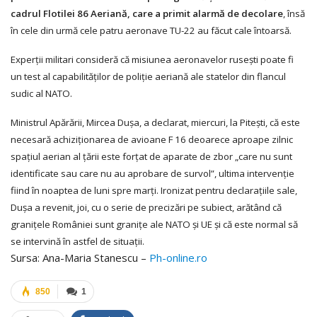
cadrul Flotilei 86 Aeriană, care a primit alarmă de decolare
, însă
în cele din urmă cele patru aeronave TU-22 au făcut cale întoarsă.
Experţii militari consideră că misiunea aeronavelor ruseşti poate fi
un test al capabilităţilor de poliţie aeriană ale statelor din flancul
sudic al NATO.
Ministrul Apărării, Mircea Duşa, a declarat, miercuri, la Piteşti, că este
necesară achiziţionarea de avioane F 16 deoarece aproape zilnic
spaţiul aerian al ţării este forţat de aparate de zbor „care nu sunt
identificate sau care nu au aprobare de survol”, ultima intervenţie
fiind în noaptea de luni spre marţi. Ironizat pentru declaraţiile sale,
Duşa a revenit, joi, cu o serie de precizări pe subiect, arătând că
graniţele României sunt graniţe ale NATO şi UE şi că este normal să
se intervină în astfel de situaţii.
Sursa: Ana-Maria Stanescu –
Ph-online.ro
850
1