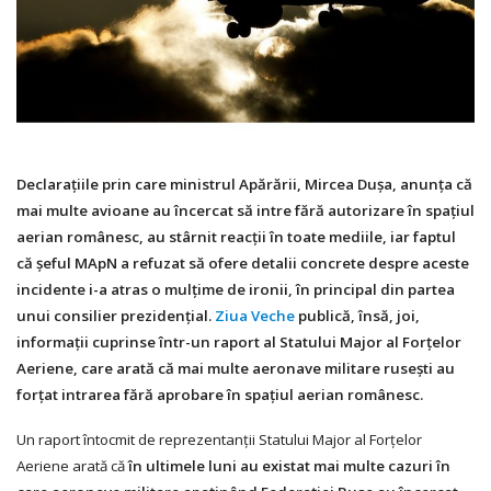
Declaraţiile prin care ministrul Apărării, Mircea Duşa, anunţa că
mai multe avioane au încercat să intre fără autorizare în spaţiul
aerian românesc, au stârnit reacţii în toate mediile, iar faptul
că şeful MApN a refuzat să ofere detalii concrete despre aceste
incidente i-a atras o mulţime de ironii, în principal din partea
unui consilier prezidenţial.
Ziua Veche
publică, însă, joi,
informaţii cuprinse într-un raport al Statului Major al Forţelor
Aeriene, care arată că mai multe aeronave militare ruseşti au
forţat intrarea fără aprobare în spaţiul aerian românesc.
Un raport întocmit de reprezentanţii Statului Major al Forţelor
Aeriene arată că
în ultimele luni au existat mai multe cazuri în