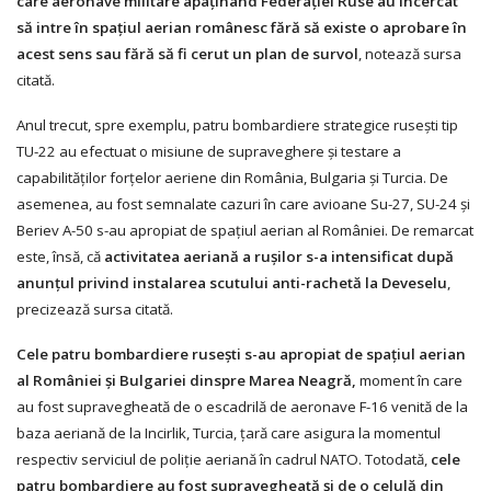
care aeronave militare apaţinând Federaţiei Ruse au încercat
să intre în spaţiul aerian românesc fără să existe o aprobare în
acest sens sau fără să fi cerut un plan de survol
, notează sursa
citată.
Anul trecut, spre exemplu, patru bombardiere strategice ruseşti tip
TU-22 au efectuat o misiune de supraveghere şi testare a
capabilităţilor forţelor aeriene din România, Bulgaria şi Turcia. De
asemenea, au fost semnalate cazuri în care avioane Su-27, SU-24 şi
Beriev A-50 s-au apropiat de spaţiul aerian al României. De remarcat
este, însă, că
activitatea aeriană a ruşilor s-a intensificat după
anunţul privind instalarea scutului anti-rachetă la Deveselu
,
precizează sursa citată.
Cele patru bombardiere ruseşti s-au apropiat de spaţiul aerian
al României şi Bulgariei dinspre Marea Neagră,
moment în care
au fost supravegheată de o escadrilă de aeronave F-16 venită de la
baza aeriană de la Incirlik, Turcia, ţară care asigura la momentul
respectiv serviciul de poliţie aeriană în cadrul NATO. Totodată,
cele
patru bombardiere au fost supravegheată şi de o celulă din