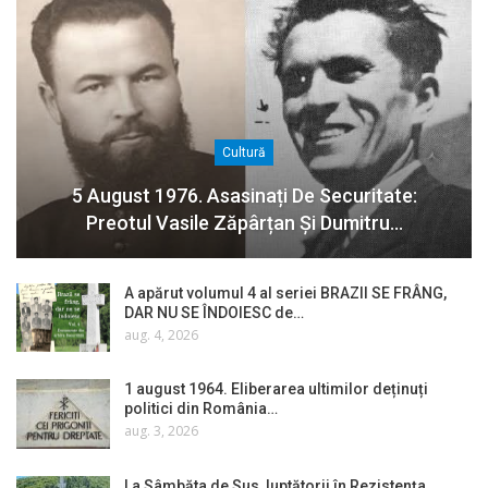
Cultură
5 August 1976. Asasinați De Securitate:
Preotul Vasile Zăpârțan Și Dumitru…
A apărut volumul 4 al seriei BRAZII SE FRÂNG,
DAR NU SE ÎNDOIESC de…
aug. 4, 2026
1 august 1964. Eliberarea ultimilor deținuți
politici din România…
aug. 3, 2026
La Sâmbăta de Sus, luptătorii în Rezistența