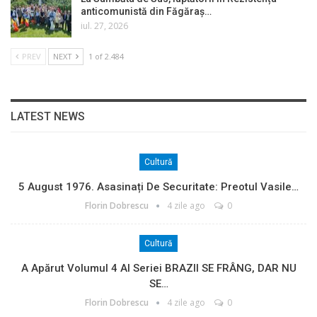
anticomunistă din Făgăraș…
iul. 27, 2026
PREV
NEXT
1 of 2.484
LATEST NEWS
Cultură
5 August 1976. Asasinați De Securitate: Preotul Vasile…
Florin Dobrescu
4 zile ago
0
Cultură
A Apărut Volumul 4 Al Seriei BRAZII SE FRÂNG, DAR NU
SE…
Florin Dobrescu
4 zile ago
0