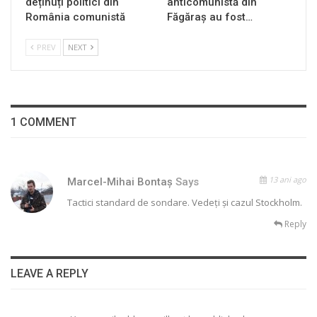
deținuți politici din
anticomunistă din
România comunistă
Făgăraș au fost…
PREV
NEXT
1 COMMENT
13 ani ago
Marcel-Mihai Bontaş
Says
Tactici standard de sondare. Vedeţi şi cazul Stockholm.
Reply
LEAVE A REPLY