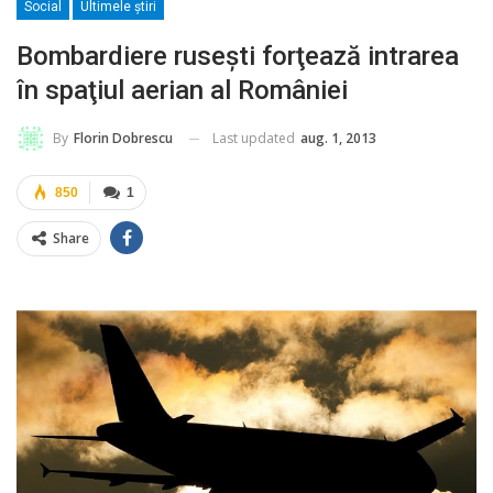
Social
Ultimele ştiri
Bombardiere ruseşti forţează intrarea
în spaţiul aerian al României
Last updated
aug. 1, 2013
By
Florin Dobrescu
850
1
Share