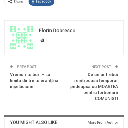
Share
Facebook
Florin Dobrescu
PREV POST
NEXT POST
Vremuri tulburi – La
De ce ar trebui
limita dintre toleranţă şi
reintrodusa temporar
înşelăciune
pedeapsa cu MOARTEA
pentru tortionarii
COMUNISTI
YOU MIGHT ALSO LIKE
More From Author