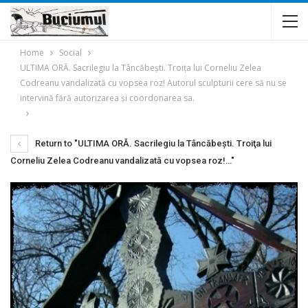
Home
Social
ULTIMA ORĂ. Sacrilegiu la Tâncăbeşti. Troiţa lui Corneliu Zelea
Codreanu vandalizată cu vopsea roz! Autorul sculpturii cere să nu se
intervină fără autorizarea şi coordonarea sa.
Return to "ULTIMA ORĂ. Sacrilegiu la Tâncăbeşti. Troiţa lui
Corneliu Zelea Codreanu vandalizată cu vopsea roz!…"