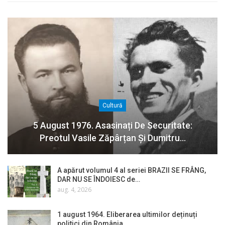
Cultură
5 August 1976. Asasinați De Securitate:
Preotul Vasile Zăpârțan Și Dumitru…
A apărut volumul 4 al seriei BRAZII SE FRÂNG,
DAR NU SE ÎNDOIESC de…
aug. 4, 2026
1 august 1964. Eliberarea ultimilor deținuți
politici din România…