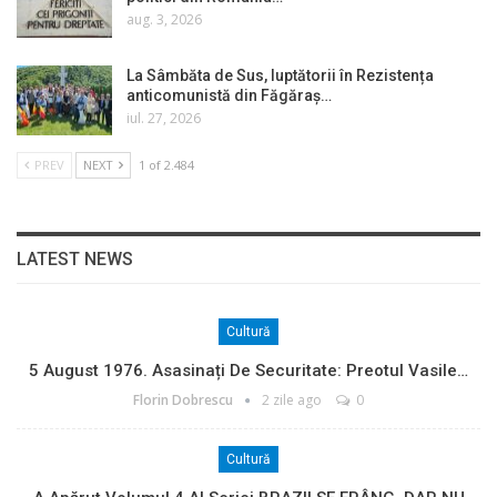
aug. 3, 2026
La Sâmbăta de Sus, luptătorii în Rezistența
anticomunistă din Făgăraș…
iul. 27, 2026
PREV
NEXT
1 of 2.484
LATEST NEWS
Cultură
5 August 1976. Asasinați De Securitate: Preotul Vasile…
Florin Dobrescu
2 zile ago
0
Cultură