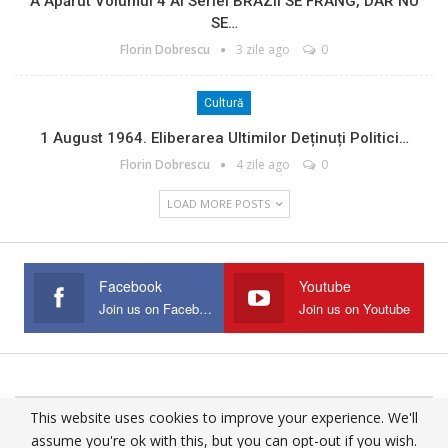
A Apărut Volumul 4 Al Seriei BRAZII SE FRÂNG, DAR NU
SE…
Florin Dobrescu
3 zile ago
0
Cultură
1 August 1964. Eliberarea Ultimilor Deținuți Politici…
Florin Dobrescu
4 zile ago
0
LOAD MORE POSTS
Facebook
Youtube
Join us on Facebook
Join us on Youtube
This website uses cookies to improve your experience. We'll
© 2025 - All Rights Reserved.
assume you're ok with this, but you can opt-out if you wish.