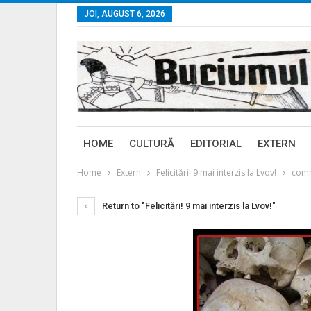
JOI, AUGUST 6, 2026
HOME
CULTURĂ
EDITORIAL
EXTERN
Home
Extern
Felicitări! 9 mai interzis la Lvov!
comm
Return to "Felicitări! 9 mai interzis la Lvov!"