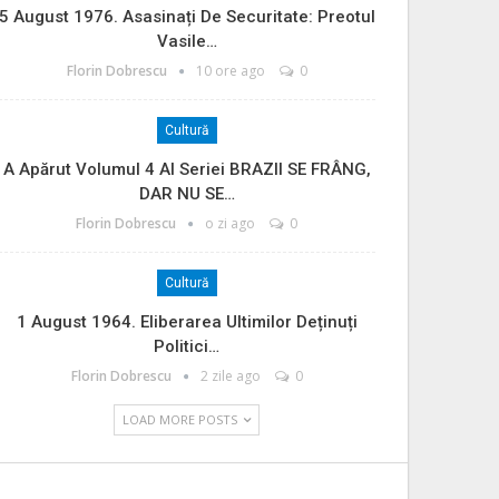
5 August 1976. Asasinați De Securitate: Preotul
Vasile…
Florin Dobrescu
10 ore ago
0
Cultură
A Apărut Volumul 4 Al Seriei BRAZII SE FRÂNG,
DAR NU SE…
Florin Dobrescu
o zi ago
0
Cultură
1 August 1964. Eliberarea Ultimilor Deținuți
Politici…
Florin Dobrescu
2 zile ago
0
LOAD MORE POSTS