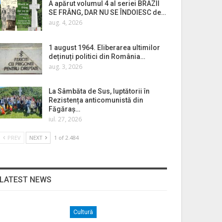
A apărut volumul 4 al seriei BRAZII
SE FRÂNG, DAR NU SE ÎNDOIESC de…
aug. 4, 2026
1 august 1964. Eliberarea ultimilor
deținuți politici din România…
aug. 3, 2026
La Sâmbăta de Sus, luptătorii în
Rezistența anticomunistă din
Făgăraș…
iul. 27, 2026
PREV
NEXT
1 of 2.484
LATEST NEWS
Cultură