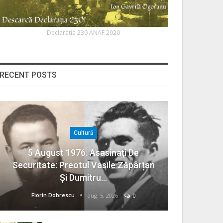
Declaratia 230 ANAF 2020
RECENT POSTS
Cultură
5 August 1976. Asasinați De
Securitate: Preotul Vasile Zăpârțan
Și Dumitru…
Florin Dobrescu
aug. 5, 2026
0