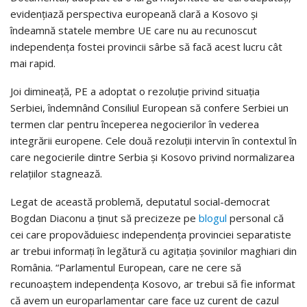
evidenţiază perspectiva europeană clară a Kosovo şi
îndeamnă statele membre UE care nu au recunoscut
independenţa fostei provincii sârbe să facă acest lucru cât
mai rapid.
Joi dimineaţă, PE a adoptat o rezoluţie privind situaţia
Serbiei, îndemnând Consiliul European să confere Serbiei un
termen clar pentru începerea negocierilor în vederea
integrării europene. Cele două rezoluţii intervin în contextul în
care negocierile dintre Serbia şi Kosovo privind normalizarea
relaţiilor stagnează.
Legat de această problemă, deputatul social-democrat
Bogdan Diaconu a ţinut să precizeze pe
blogul
personal că
cei care propovăduiesc independenţa provinciei separatiste
ar trebui informaţi în legătură cu agitaţia şovinilor maghiari din
România. “Parlamentul European, care ne cere să
recunoaştem independenţa Kosovo, ar trebui să fie informat
că avem un europarlamentar care face uz curent de cazul