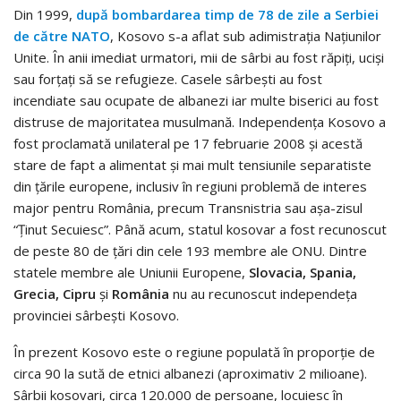
Din 1999,
după bombardarea timp de 78 de zile a Serbiei
de către NATO
, Kosovo s-a aflat sub adimistraţia Naţiunilor
Unite. În anii imediat urmatori, mii de sârbi au fost răpiţi, ucişi
sau forţaţi să se refugieze. Casele sârbeşti au fost
incendiate sau ocupate de albanezi iar multe biserici au fost
distruse de majoritatea musulmană. Independenţa Kosovo a
fost proclamată unilateral pe 17 februarie 2008 şi acestă
stare de fapt a alimentat şi mai mult tensiunile separatiste
din ţările europene, inclusiv în regiuni problemă de interes
major pentru România, precum Transnistria sau aşa-zisul
“Ţinut Secuiesc”. Până acum, statul kosovar a fost recunoscut
de peste 80 de ţări din cele 193 membre ale ONU. Dintre
statele membre ale Uniunii Europene,
Slovacia, Spania,
Grecia, Cipru
şi
România
nu au recunoscut independeţa
provinciei sârbeşti Kosovo.
În prezent Kosovo este o regiune populată în proporţie de
circa 90 la sută de etnici albanezi (aproximativ 2 milioane).
Sârbii kosovari, circa 120.000 de persoane, locuiesc în