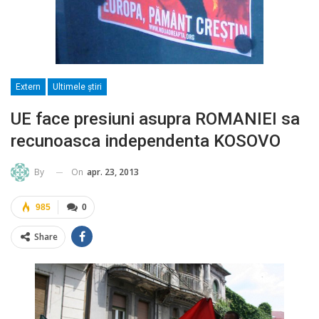
Extern
Ultimele ştiri
UE face presiuni asupra ROMANIEI sa
recunoasca independenta KOSOVO
On
apr. 23, 2013
By
985
0
Share