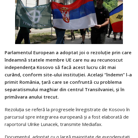
Parlamentul European a adoptat joi o rezoluţie prin care
îndeamnă statele membre UE care nu au recunoscut
independenţa Kosovo să facă acest lucru cât mai
curând, conform site-ului instituţiei. Acelaşi “îndemn” l-a
primit România, ţară care se confruntă cu problema
separatismului maghiar din centrul Transilvaniei, şi în
primăvara anului trecut.
Rezoluţia se referă la progresele înregistrate de Kosovo în
parcursul spre integrarea europeană şi a fost elaborată de
raportorul Ulrike Lunacek, transmite Mediafax.
Documentul, adoptat cu o largă majoritate de eurodeputaţi,