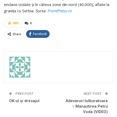
enclave izolate şi în câteva zone din nord (40.000), aflate la
graniţa cu Serbia.
Sursa:
FrontPress.ro
985
0
Share
Facebook
PREV POST
NEXT POST
OK-ul şi dresajul
Adevaruri tulburatoare
– Manastirea Petru
Voda (VIDEO)