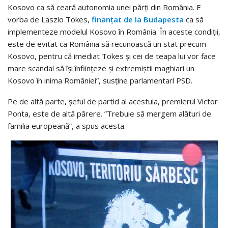
Kosovo ca să ceară autonomia unei părţi din România. E
vorba de Laszlo Tokes,
finanţat de la Budapesta
ca să
implementeze modelul Kosovo în România. În aceste condiţii,
este de evitat ca România să recunoască un stat precum
Kosovo, pentru că imediat Tokes şi cei de teapa lui vor face
mare scandal să îşi înfiinţeze şi extremiştii maghiari un
Kosovo în inima României”, susţine parlamentarl PSD.
Pe de altă parte, şeful de partid al acestuia, premierul Victor
Ponta, este de altă părere. ”Trebuie să mergem alături de
familia europeană”, a spus acesta.