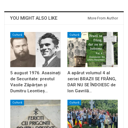
YOU MIGHT ALSO LIKE
More From Author
Cultură
Cultură
5 august 1976. Asasinați
A apărut volumul 4 al
de Securitate: preotul
seriei BRAZII SE FRÂNG,
Vasile Zăpârțan și
DAR NU SE ÎNDOIESC de
Dumitru Leontieș…
Ion Gavrilă…
Cultură
Cultură