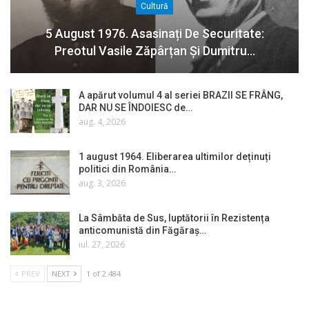
Cultură
5 August 1976. Asasinați De Securitate:
Preotul Vasile Zăpârțan Și Dumitru…
A apărut volumul 4 al seriei BRAZII SE FRÂNG,
DAR NU SE ÎNDOIESC de…
aug. 4, 2026
1 august 1964. Eliberarea ultimilor deținuți
politici din România…
aug. 3, 2026
La Sâmbăta de Sus, luptătorii în Rezistența
anticomunistă din Făgăraș…
iul. 27, 2026
PREV
NEXT
1 of 2.484