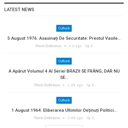
LATEST NEWS
Cultură
5 August 1976. Asasinați De Securitate: Preotul Vasile…
Florin Dobrescu
o zi ago
0
Cultură
A Apărut Volumul 4 Al Seriei BRAZII SE FRÂNG, DAR NU
SE…
Florin Dobrescu
2 zile ago
0
Cultură
1 August 1964. Eliberarea Ultimilor Deținuți Politici…
Florin Dobrescu
3 zile ago
0