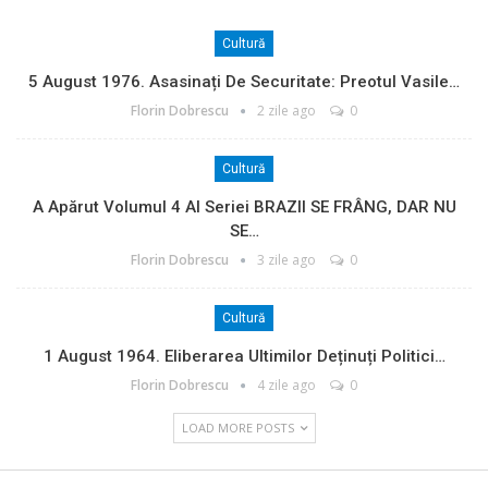
Cultură
5 August 1976. Asasinați De Securitate: Preotul Vasile…
Florin Dobrescu
2 zile ago
0
Cultură
A Apărut Volumul 4 Al Seriei BRAZII SE FRÂNG, DAR NU
SE…
Florin Dobrescu
3 zile ago
0
Cultură
1 August 1964. Eliberarea Ultimilor Deținuți Politici…
Florin Dobrescu
4 zile ago
0
LOAD MORE POSTS