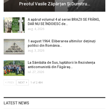
Preotul Vasile Zăpârțan Și Dumitru…
A apărut volumul 4 al seriei BRAZII SE FRÂNG,
DAR NU SE ÎNDOIESC de…
aug. 4, 2026
1 august 1964. Eliberarea ultimilor deținuți
politici din România…
aug. 3, 2026
La Sâmbăta de Sus, luptătorii în Rezistența
anticomunistă din Făgăraș…
iul. 27, 2026
PREV
NEXT
1 of 2.484
LATEST NEWS