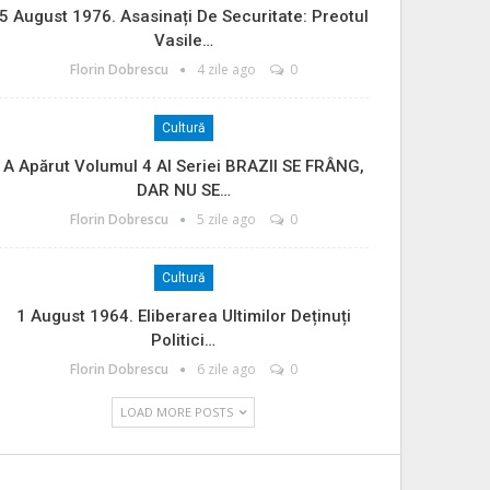
5 August 1976. Asasinați De Securitate: Preotul
Vasile…
Florin Dobrescu
4 zile ago
0
Cultură
A Apărut Volumul 4 Al Seriei BRAZII SE FRÂNG,
DAR NU SE…
Florin Dobrescu
5 zile ago
0
Cultură
1 August 1964. Eliberarea Ultimilor Deținuți
Politici…
Florin Dobrescu
6 zile ago
0
LOAD MORE POSTS