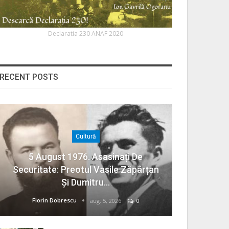
Declaratia 230 ANAF 2020
RECENT POSTS
Cultură
5 August 1976. Asasinați De
Securitate: Preotul Vasile Zăpârțan
Și Dumitru…
Florin Dobrescu
aug. 5, 2026
0