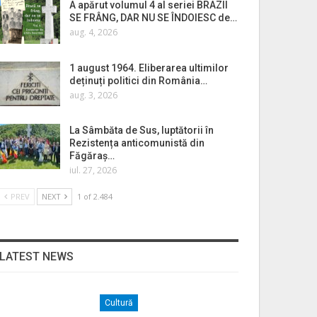
A apărut volumul 4 al seriei BRAZII
SE FRÂNG, DAR NU SE ÎNDOIESC de…
aug. 4, 2026
1 august 1964. Eliberarea ultimilor
deținuți politici din România…
aug. 3, 2026
La Sâmbăta de Sus, luptătorii în
Rezistența anticomunistă din
Făgăraș…
iul. 27, 2026
PREV
NEXT
1 of 2.484
LATEST NEWS
Cultură