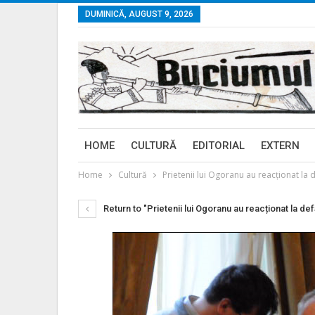
DUMINICĂ, AUGUST 9, 2026
HOME
CULTURĂ
EDITORIAL
EXTERN
Home
Cultură
Prietenii lui Ogoranu au reacționat la
Return to "Prietenii lui Ogoranu au reacționat la de