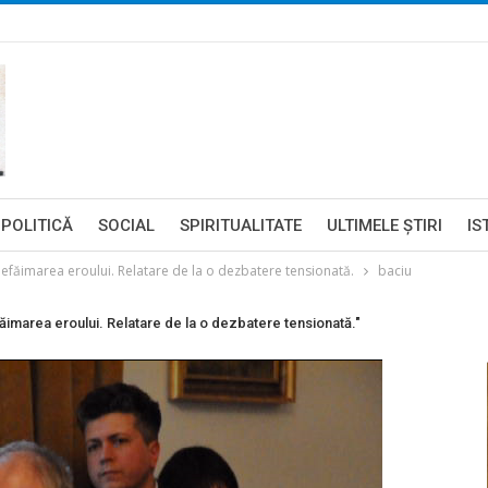
POLITICĂ
SOCIAL
SPIRITUALITATE
ULTIMELE ŞTIRI
IS
 defăimarea eroului. Relatare de la o dezbatere tensionată.
baciu
făimarea eroului. Relatare de la o dezbatere tensionată."