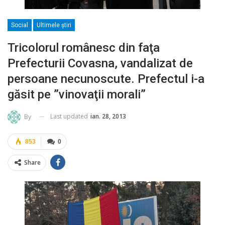
Social
Ultimele ştiri
Tricolorul românesc din faţa
Prefecturii Covasna, vandalizat de
persoane necunoscute. Prefectul i-a
găsit pe ”vinovaţii morali”
Last updated
ian. 28, 2013
By
853
0
Share