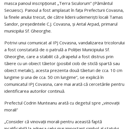
masca panoul inscripţionat „Terra Siculorum” (Pământul
Secuiesc). Panoul a fost amplasat în faţa Prefecturii Covasna,
la finele anului trecut, de către liderii udemerişti locali Tamas
Sandor, preşedintele C.J. Covasna, şi Antal Arpad, primarul
municipilui Sf. Gheorghe.
Potrivi unui comunicat al IPJ Covasna, vandalizarea tricolorului
a fost constatată de o patrulă a Poliţiei Municipiului Sf.
Gheorghe, care a stabilit că „drapelul a fost distrus prin
tăiere cu un obiect tăietor (posibil ciob de sticlă spartă sau
obiect metalic), acesta prezenta două tăieturi de cca. 10 cm
lungime şi una de cca. 50 cm lungime”, se explică în
comunicatul IPJ Covasna, care mai arată că cercetările pentru
identificarea autorilor continuă.
Prefectul Codrin Munteanu arată cu degetul spre „vinovaţii
morali”
„Consider că vinovaţii morali pentru această faptă
incalificabilă la adresa celui mai important simbol al statului