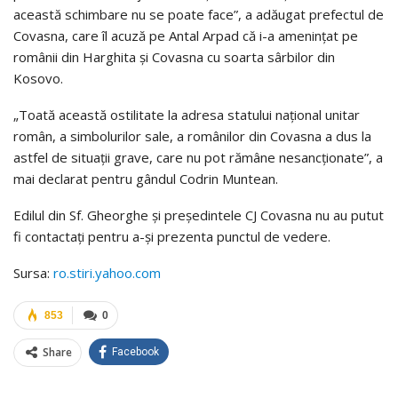
această schimbare nu se poate face”, a adăugat prefectul de
Covasna, care îl acuză pe Antal Arpad că i-a ameninţat pe
românii din Harghita şi Covasna cu soarta sârbilor din
Kosovo.
„Toată această ostilitate la adresa statului naţional unitar
român, a simbolurilor sale, a românilor din Covasna a dus la
astfel de situaţii grave, care nu pot rămâne nesancţionate”, a
mai declarat pentru gândul Codrin Muntean.
Edilul din Sf. Gheorghe şi preşedintele CJ Covasna nu au putut
fi contactaţi pentru a-şi prezenta punctul de vedere.
Sursa:
ro.stiri.yahoo.com
853
0
Share
Facebook