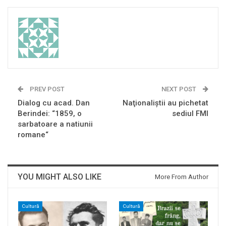
PREV POST
NEXT POST
Dialog cu acad. Dan
Naţionaliştii au pichetat
Berindei: “1859, o
sediul FMI
sarbatoare a natiunii
romane“
YOU MIGHT ALSO LIKE
More From Author
Cultură
Cultură