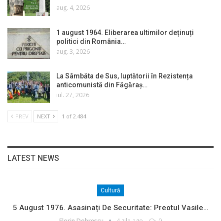
aug. 4, 2026
1 august 1964. Eliberarea ultimilor deținuți
politici din România…
aug. 3, 2026
La Sâmbăta de Sus, luptătorii în Rezistența
anticomunistă din Făgăraș…
iul. 27, 2026
PREV
NEXT
1 of 2.484
LATEST NEWS
Cultură
5 August 1976. Asasinați De Securitate: Preotul Vasile…
Florin Dobrescu
4 zile ago
0