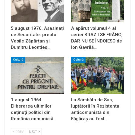
5 august 1976. Asasinați
A apărut volumul 4 al
de Securitate: preotul
seriei BRAZII SE FRÂNG,
Vasile Zăpârțan și
DAR NU SE ÎNDOIESC de
Dumitru Leontieș…
Ion Gavrilă…
Cultură
Cultură
1 august 1964.
La Sâmbăta de Sus,
Eliberarea ultimilor
luptătorii în Rezistența
deținuți politici din
anticomunistă din
România comunistă
Făgăraș au fost…
PREV
NEXT