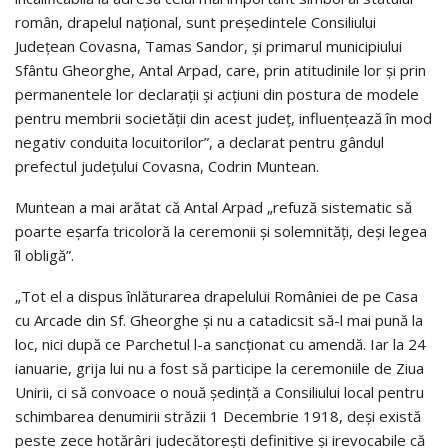
român, drapelul naţional, sunt preşedintele Consiliului
Judeţean Covasna, Tamas Sandor, şi primarul municipiului
Sfântu Gheorghe, Antal Arpad, care, prin atitudinile lor şi prin
permanentele lor declaraţii şi acţiuni din postura de modele
pentru membrii societăţii din acest judeţ, influenţează în mod
negativ conduita locuitorilor”, a declarat pentru gândul
prefectul judeţului Covasna, Codrin Muntean.
Muntean a mai arătat că Antal Arpad „refuză sistematic să
poarte eşarfa tricoloră la ceremonii şi solemnităţi, deşi legea
îl obligă”.
„Tot el a dispus înlăturarea drapelului României de pe Casa
cu Arcade din Sf. Gheorghe şi nu a catadicsit să-l mai pună la
loc, nici după ce Parchetul l-a sancţionat cu amendă. Iar la 24
ianuarie, grija lui nu a fost să participe la ceremoniile de Ziua
Unirii, ci să convoace o nouă şedinţă a Consiliului local pentru
schimbarea denumirii străzii 1 Decembrie 1918, deşi există
peste zece hotărâri judecătoreşti definitive şi irevocabile că