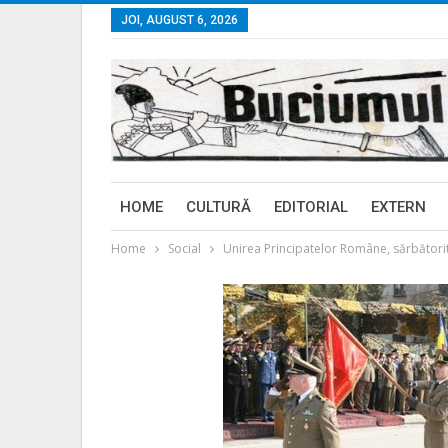
JOI, AUGUST 6, 2026
HOME
CULTURĂ
EDITORIAL
EXTERN
Home
Social
Unirea Principatelor Române, sărbătorit