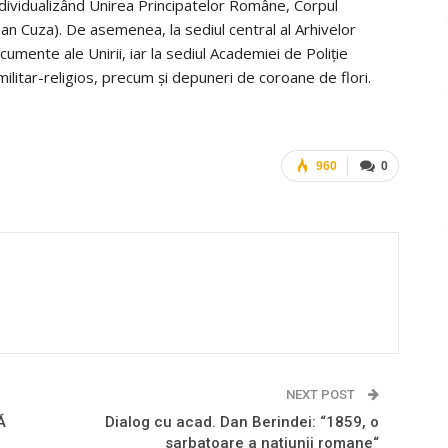
ndividualizând Unirea Principatelor Române, Corpul
an Cuza). De asemenea, la sediul central al Arhivelor
umente ale Unirii, iar la sediul Academiei de Poliţie
ilitar-religios, precum şi depuneri de coroane de flori.
960
0
NEXT POST
Ă
Dialog cu acad. Dan Berindei: “1859, o
sarbatoare a natiunii romane“