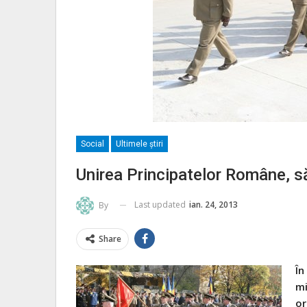
Social
Ultimele ştiri
Unirea Principatelor Române, să
Last updated
ian. 24, 2013
By
Share
În
mi
or