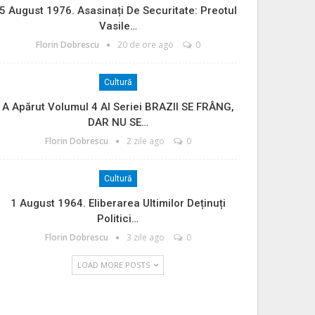
5 August 1976. Asasinați De Securitate: Preotul
Vasile…
Florin Dobrescu
20 de ore ago
0
Cultură
A Apărut Volumul 4 Al Seriei BRAZII SE FRÂNG,
DAR NU SE…
Florin Dobrescu
2 zile ago
0
Cultură
1 August 1964. Eliberarea Ultimilor Deținuți
Politici…
Florin Dobrescu
3 zile ago
0
LOAD MORE POSTS