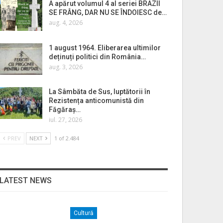
A apărut volumul 4 al seriei BRAZII
SE FRÂNG, DAR NU SE ÎNDOIESC de…
aug. 4, 2026
1 august 1964. Eliberarea ultimilor
deținuți politici din România…
aug. 3, 2026
La Sâmbăta de Sus, luptătorii în
Rezistența anticomunistă din
Făgăraș…
iul. 27, 2026
PREV
NEXT
1 of 2.484
LATEST NEWS
Cultură