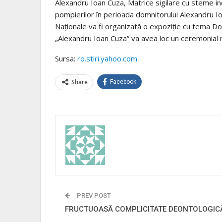
Alexandru Ioan Cuza, Matrice sigilare cu steme i
pompierilor în perioada domnitorului Alexandru Io
Naţionale va fi organizată o expoziţie cu tema Doc
„Alexandru Ioan Cuza” va avea loc un ceremonial m
Sursa:
ro.stiri.yahoo.com
Share
Facebook
PREV POST
FRUCTUOASĂ COMPLICITATE DEONTOLOGIC