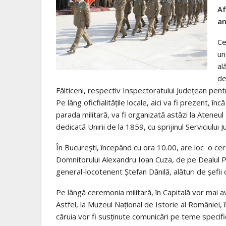
Af
an
Ce
un
al
de
Fălticeni, respectiv Inspectoratului Judeţean pent
Pe lâng oficfialitățile locale, aici va fi prezent, 
parada militară, va fi organizată astăzi la Atene
dedicată Unirii de la 1859, cu sprijinul Serviciului
În Bucureşti, începând cu ora 10.00, are loc o c
Domnitorului Alexandru Ioan Cuza, de pe Dealul Pa
general-locotenent Ştefan Dănilă, alături de şefii 
Pe lângă ceremonia militară, în Capitală vor mai
Astfel, la Muzeul Naţional de Istorie al României,
căruia vor fi susţinute comunicări pe teme specifi