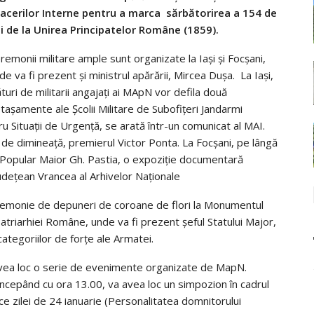
acerilor Interne pentru a marca sărbătorirea a 154 de
i de la Unirea Principatelor Române (1859).
remonii militare ample sunt organizate la Iaşi şi Focşani,
de va fi prezent și ministrul apărării, Mircea Duşa. La Iași,
ături de militarii angajați ai MApN vor defila două
taşamente ale Şcolii Militare de Subofiţeri Jandarmi
ru Situaţii de Urgenţă, se arată într-un comunicat al MAI.
încă de dimineață, premierul Victor Ponta. La Focşani, pe lângă
ul Popular Maior Gh. Pastia, o expoziţie documentară
 Judeţean Vrancea al Arhivelor Naţionale
eremonie de depuneri de coroane de flori la Monumentul
triarhiei Române, unde va fi prezent șeful Statului Major,
categoriilor de forţe ale Armatei.
 avea loc o serie de evenimente organizate de MapN.
 începând cu ora 13.00, va avea loc un simpozion în cadrul
ce zilei de 24 ianuarie (Personalitatea domnitorului