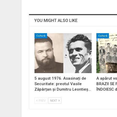
YOU MIGHT ALSO LIKE
Cultură
Cultură
5 august 1976. Asasinați de
A apărut vo
Securitate: preotul Vasile
BRAZII SE
Zăpârțan și Dumitru Leontieș…
ÎNDOIESC d
PREV
NEXT