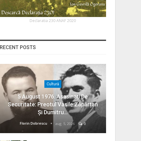
Declaratia 230 ANAF 2020
RECENT POSTS
Cultură
5 August 1976. Asasinați De
Securitate: Preotul Vasile Zăpârțan
Și Dumitru…
Florin Dobrescu
aug. 5, 2026
0